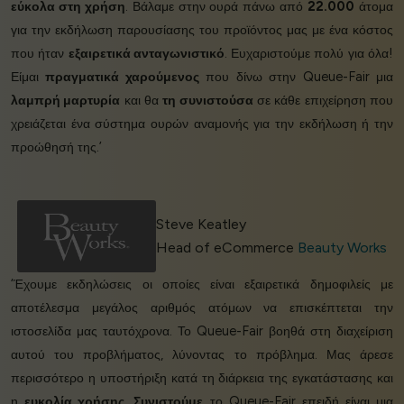
εύκολα στη χρήση
. Βάλαμε στην ουρά πάνω από
22.000
άτομα
για την εκδήλωση παρουσίασης του προϊόντος μας με ένα κόστος
που ήταν
εξαιρετικά ανταγωνιστικό
. Ευχαριστούμε πολύ για όλα!
Είμαι
πραγματικά χαρούμενος
που δίνω στην Queue-Fair μια
λαμπρή μαρτυρία
και θα
τη συνιστούσα
σε κάθε επιχείρηση που
χρειάζεται ένα σύστημα ουρών αναμονής για την εκδήλωση ή την
προώθησή της.’
Steve Keatley
Head of eCommerce
Beauty Works
‘Έχουμε εκδηλώσεις οι οποίες είναι εξαιρετικά δημοφιλείς με
αποτέλεσμα μεγάλος αριθμός ατόμων να επισκέπτεται την
ιστοσελίδα μας ταυτόχρονα. Το Queue-Fair βοηθά στη διαχείριση
αυτού του προβλήματος, λύνοντας το πρόβλημα. Μας άρεσε
περισσότερο η υποστήριξη κατά τη διάρκεια της εγκατάστασης και
η
ευκολία χρήσης
.
Συνιστούμε
το Queue-Fair επειδή είναι μια