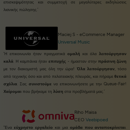
επισκεψιμότητας και συμμετοχή σε μεγαλύτερες εκδηλώσεις
λιανικής πώλησης.’
Maciej S - eCommerce Manager
Universal Music
‘Η επικοινωνία ήταν πραγματικά
ομαλή
και όλα
λειτούργησαν
καλά
. Η καμπάνια ήταν
επιτυχής
- ήμασταν στην
πράσινη ζώνη
με τον διακομιστή μας όλη την ώρα!
Όλα λειτούργησαν
, τόσο
από τεχνικής όσο και από πελατειακής πλευράς, και πήραμε
θετικά
σχόλια
. Σας
συνιστούμε
να επικοινωνήσετε με την Queue-Fair!
Χαίρομαι
που βρήκαμε τη
λύση
στα προβλήματά μας.’
Riho Maisa
CEO
Veebipoed
‘Ένα
εύχρηστο εργαλείο
και μια
ομάδα που ανταποκρίνεται
.