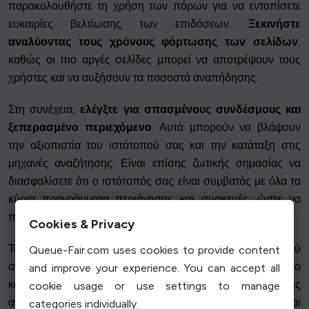
παρακολουθήστε τη χρήση των πόρων για να εντοπίσετε
ευκαιρίες βελτίωσης των επιδόσεων.
Ξεκινήστε
αναλύοντας τους χρόνους φόρτωσης των σελίδων
,
καθώς οι πιο αργές σελίδες μπορεί να αποτρέψουν τους
χρήστες και να αυξήσουν τα ποσοστά αναπήδησης.
Στη συνέχεια,
ελέγξτε για σπασμένους συνδέσμους και
ξεπερασμένο περιεχόμενο
. Αυτά μπορούν να βλάψουν
την αξιοπιστία του ιστότοπού σας και την κατάταξη στις
μηχανές αναζήτησης. Είναι επίσης ζωτικής σημασίας να
διασφαλίσετε ότι ο ιστότοπός σας είναι συμβατός με όλα τα
κύρια προγράμματα περιήγησης και συσκευές, ώστε να
παρέχει μια ομοιόμορφη εμπειρία για όλους τους χρήστες.
Cookies & Privacy
Τέλος, επανεξετάζετε τακτικά την ασφάλεια του ιστότοπού
Queue-Fair.com uses cookies to provide content
σας. Βεβαιωθείτε ότι όλο το λογισμικό είναι ενημερωμένο
and improve your experience. You can accept all
και ότι ο ιστότοπός σας προστατεύεται από τις συνήθεις
cookie usage or use settings to manage
απειλές ασφαλείας, όπως κακόβουλο λογισμικό και
categories individually.