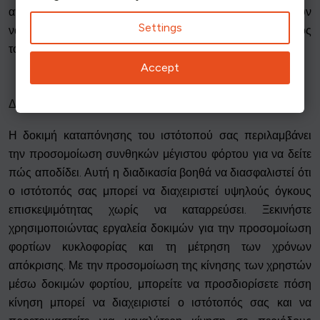
απόπειρες παραβίασης. Αυτά τα βήματα θα σας βοηθήσουν
Settings
να διατηρήσετε τον ιστότοπό σας εύρωστο και φιλικό προς
τον χρήστη.
Accept
Δοκιμές αντοχής του ιστότοπού σας
Η δοκιμή καταπόνησης του ιστότοπού σας περιλαμβάνει
την προσομοίωση συνθηκών μέγιστου φόρτου για να δείτε
πώς αποδίδει. Αυτή η διαδικασία βοηθά να διασφαλιστεί ότι
ο ιστότοπός σας μπορεί να διαχειριστεί υψηλούς όγκους
επισκεψιμότητας χωρίς να καταρρεύσει. Ξεκινήστε
χρησιμοποιώντας εργαλεία δοκιμών για την προσομοίωση
φορτίων κυκλοφορίας και τη μέτρηση των χρόνων
απόκρισης. Με την προσομοίωση της κίνησης των χρηστών
μέσω δοκιμών φορτίου, μπορείτε να προσδιορίσετε πόση
κίνηση μπορεί να διαχειριστεί ο ιστότοπός σας και να