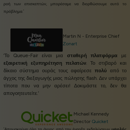
ροή των επισκεπτών, μπορέσαμε να διορθώσουμε αυτό το
πρόβλημα.’
Martin N - Enterprise Chief
Zonart
‘Το Queue-Fair είναι μια
σταθερή πλατφόρμα
με
εξαιρετική εξυπηρέτηση πελατών
. Το στιβαρό και
δίκαιο σύστημα ουράς τους αφαίρεσε
πολύ
από το
άγχος της διεξαγωγής μιας πώλησης flash. Δεν υπάρχει
τίποτα που να μην αρέσει! Δοκιμάστε το, δεν θα
απογοητευτείτε.’
Michael Kennedy
Director
Quicket
‘Απομακρύνει όλο το άγχος από την έναρξη εκδηλώσεων
υψηλής