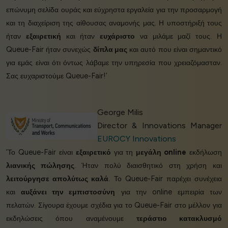
επώνυμη σελίδα ουράς και εύχρηστα εργαλεία για την προσαρμογή
και τη διαχείριση της αίθουσας αναμονής μας. Η υποστήριξή τους
ήταν
εξαιρετική
και ήταν
ευχάριστο
να μιλάμε μαζί τους. Η
Queue-Fair ήταν συνεχώς
δίπλα μας
και αυτό που είναι σημαντικό
για εμάς είναι ότι όντως λάβαμε την υπηρεσία που χρειαζόμασταν.
Σας ευχαριστούμε Queue-Fair!’
George Milis
Director & Innovations Manager
EUROCY Innovations
‘Το Queue-Fair είναι
εξαιρετικό
για τη
μεγάλη online
εκδήλωση
λιανικής πώλησης
. Ήταν πολύ διαισθητικό στη χρήση και
λειτούργησε απολύτως καλά
. Το Queue-Fair παρέχει συνέχεια
και
αυξάνει την εμπιστοσύνη
για την online εμπειρία των
πελατών. Σίγουρα έχουμε σχέδια για το Queue-Fair στο μέλλον για
εκδηλώσεις όπου αναμένουμε
τεράστιο κατακλυσμό