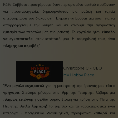
Κάθε Σάββατο προσφέρουμε έναν περιορισμένο αριθμό προϊόντων
για προπαραγγελία, δημιουργώντας μια μαζική και ταχεία
υπερφόρτωση του διακομιστή. Έπρεπε να βρούμε μια λύση για να
απορροφήσουμε την κίνηση και να κάνουμε την αγοραστική
εμπειρία των πελατών μας πιο ρευστή. Το εργαλείο ήταν
εύκολο
να εγκατασταθεί
στον ιστότοπό μου. Η τεκμηρίωσή τους είναι
πλήρης και ακριβής
.’
Christophe C - CEO
My Hobby Place
‘Ένα μεγάλο
ευχαριστώ
για τη μετατροπή της έρευνάς μας
τόσο
γρήγορα
. Στείλαμε μήνυμα στις 9μμ της Τετάρτης, λάβαμε μια
πλήρως επώνυμη
σελίδα ουράς έτοιμη για χρήση στις 11πμ της
Πέμπτης.
Απλά λαμπρή!
Το ταμπλό και τα χαρακτηριστικά είναι
υπέροχα - πραγματικά
διαισθητικά
, πραγματικά
καθαρά
και