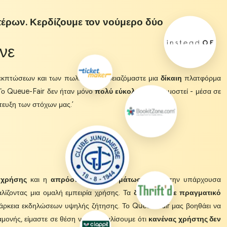
τέρων. Κερδίζουμε τον νούμερο δύο
νε
 εκπτώσεων και των πωλήσεων. Χρειαζόμαστε μια
δίκαιη
πλατφόρμα
Το Queue-Fair δεν ήταν μόνο
πολύ εύκολο
να εφαρμοστεί - μέσα σε
ίτευξη των στόχων μας.’
 χρήσης
και η
απρόσκοπτη ενσωμάτωσή
του στην υπάρχουσα
λίζοντας μια ομαλή εμπειρία χρήσης. Τα
δεδομένα σε πραγματικό
διάρκεια εκδηλώσεων υψηλής ζήτησης. Το Queue-Fair μας βοηθάει να
μονής, είμαστε σε θέση να διασφαλίσουμε ότι
κανένας χρήστης δεν