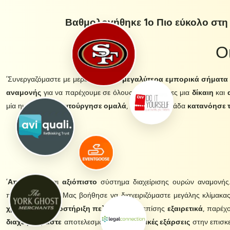
Βαθμολογήθηκε 1ο Πιο εύκολο στη 
Ο
‘Συνεργαζόμαστε με μερικά από τα
μεγαλύτερα εμπορικά σήματα
αναμονής
για να παρέχουμε σε όλους τους πελάτες μια
δίκαιη
και
μία ημέρα! - και
λειτούργησε ομαλά
, αλλά και η ομάδα
κατανόησε τ
‘
Αποδοτικό
και
αξιόπιστο
σύστημα διαχείρισης ουρών αναμονής.
πλατφόρμα μας. Μας βοήθησε να διαχειριζόμαστε μεγάλης κλίμακας
χρόνο
και η
υποστήριξη πελατών
είναι επίσης
εξαιρετικά
, παρέχ
διαχειριζόμαστε
αποτελεσματικά τις
ξαφνικές εξάρσεις
στην επισκε