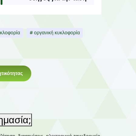
υκλοφορία
# οργανική κυκλοφορία
τικότητας
σημασία;