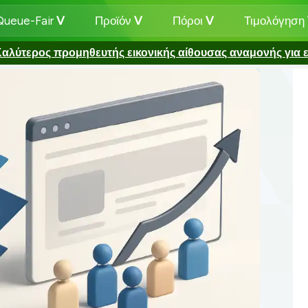
 Queue-Fair
Προϊόν
Πόροι
Τιμολόγηση
αλύτερος προμηθευτής εικονικής αίθουσας αναμονής για ε