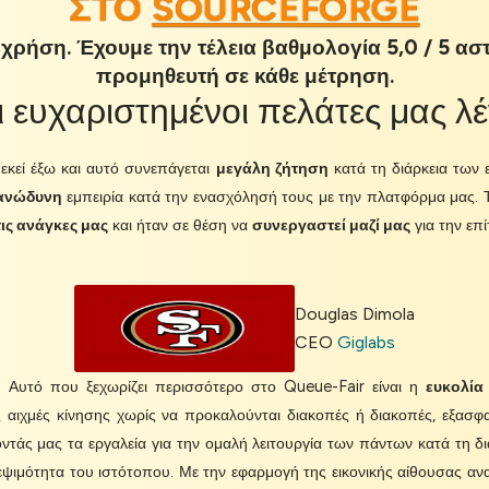
ΣΤΟ
SOURCEFORGE
χρήση. Έχουμε την τέλεια βαθμολογία 5,0 / 5 ασ
προμηθευτή σε κάθε μέτρηση.
ι
ευχαριστημένοι πελάτες
μας λέ
εκεί έξω και αυτό συνεπάγεται
μεγάλη ζήτηση
κατά τη διάρκεια των
ανώδυνη
εμπειρία κατά την ενασχόλησή τους με την πλατφόρμα μας. 
ις ανάγκες μας
και ήταν σε θέση να
συνεργαστεί μαζί μας
για την επ
Douglas Dimola
CEO
Giglabs
 Αυτό που ξεχωρίζει περισσότερο στο Queue-Fair είναι η
ευκολία
 αιχμές κίνησης χωρίς να προκαλούνται διακοπές ή διακοπές, εξασφα
οντάς μας τα εργαλεία για την ομαλή λειτουργία των πάντων κατά τη 
ψιμότητα του ιστότοπου. Με την εφαρμογή της εικονικής αίθουσας ανα