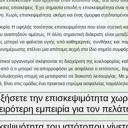
των επισκεπτών που έρχονται στον ιστότοπό σας, είτε από αναζ
σες επισκέψεις. Έχει σημασία επειδή η επισκεψιμότητα είναι η
ση. Χωρίς επισκεψιμότητα, ακόμη και ένας όμορφα σχεδιασμένος
ορία. Η υψηλής ποιότητας επισκεψιμότητα που είναι σχετική κα
 αναπηδούν αμέσως. Η άλλη σημαντική διάκριση είναι μεταξύ 
ς μπορεί να φαίνεται υγιής υπό καθημερινές συνθήκες και πα
 ενημέρωσης στέλνει μια απότομη αιχμή στο ίδιο σημείο συμφό
ματικοί οργανισμοί σκέφτονται τη διαχείριση της κυκλοφορίας 
ρα από ό,τι μπορεί να απορροφήσει με ασφάλεια ο ιστότοπος, δ
πολυάσχολη στιγμή να μετατραπεί σε διακοπή λειτουργίας. Με 
ρά, δίνει στις ομάδες ένα πρακτικό στρώμα ασφαλείας παράλληλ
ξήσετε την επισκεψιμότητα χωρ
ειρότερη εμπειρία για τον πελάτ
εψιμότητα του ιστότοπου γίνετ