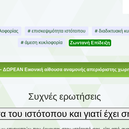
κλοφορίας
# επισκεψιμότητα ιστότοπου
# διαδικτυακή κ
# άμεση κυκλοφορία
Ζωντανή Επίδειξη
- ΔΩΡΕΑΝ Εικονική αίθουσα αναμονής απεριόριστης χωρη
Συχνές ερωτήσεις
τα του ιστότοπου και γιατί έχει 