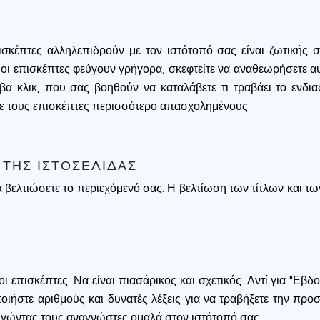
ookie usage or use settings to manage categories individually.
Settings
Accept
σκέπτες αλληλεπιδρούν με τον ιστότοπό σας είναι ζωτικής ση
 επισκέπτες φεύγουν γρήγορα, σκεφτείτε να αναθεωρήσετε αυτές
ίβα κλικ, που σας βοηθούν να καταλάβετε τι τραβάει το ενδι
ετε τους επισκέπτες περισσότερο απασχολημένους.
ΤΗΣ ΙΣΤΟΣΕΛΊΔΑΣ
 βελτιώσετε το περιεχόμενό σας. Η βελτίωση των τίτλων και τω
ι επισκέπτες. Να είναι πιασάρικος και σχετικός. Αντί για "Εβ
οιήστε αριθμούς και δυνατές λέξεις για να τραβήξετε την προ
δηγώντας τους αναγνώστες ομαλά στον ιστότοπό σας.