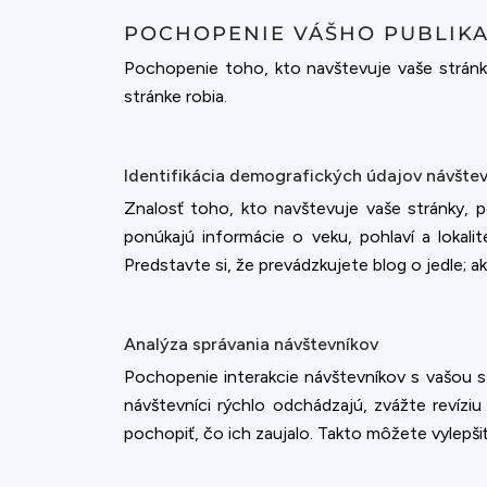
POCHOPENIE VÁŠHO PUBLIK
Pochopenie toho, kto navštevuje vaše stránky
stránke robia.
Identifikácia demografických údajov návšte
Znalosť toho, kto navštevuje vaše stránky, 
ponúkajú informácie o veku, pohlaví a loka
Predstavte si, že prevádzkujete blog o jedle; a
Analýza správania návštevníkov
Pochopenie interakcie návštevníkov s vašou str
návštevníci rýchlo odchádzajú, zvážte revíziu
Cookies & 
pochopiť, čo ich zaujalo. Takto môžete vylepšiť
Queue-Fair.c