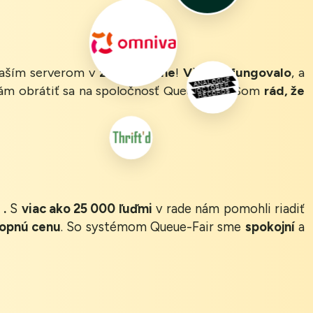
 naším serverom v
zelenej zóne
!
Všetko fungovalo
, a
m obrátiť sa na spoločnosť Queue-Fair! Som
rád, že
.
S
viac ako 25 000 ľuďmi
v rade nám pomohli riadiť
opnú cenu
. So systémom Queue-Fair sme
spokojní
a