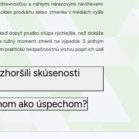
ávštevnosťou a náhlymi nárazovými návštevami.
okles produktu alebo zmienka v médiách vyšle
 keď dopyt prudko stúpa rýchlejšie, než dokáže
 sa rušný moment zmenil na výpadok. S jedným
m praktickú bezpečnostnú vrstvu popri ich úsilí
horšili skúsenosti
lémom ako úspechom?