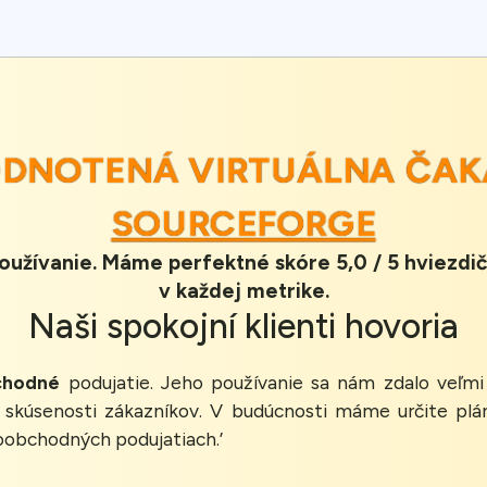
HODNOTENÁ VIRTUÁLNA ČA
SOURCEFORGE
oužívanie. Máme perfektné skóre 5,0 / 5 hviezdič
v každej metrike.
Naši
spokojní klienti
hovoria
chodné
podujatie. Jeho používanie sa nám zdalo veľmi
 skúsenosti zákazníkov. V budúcnosti máme určite plán
oobchodných podujatiach.’