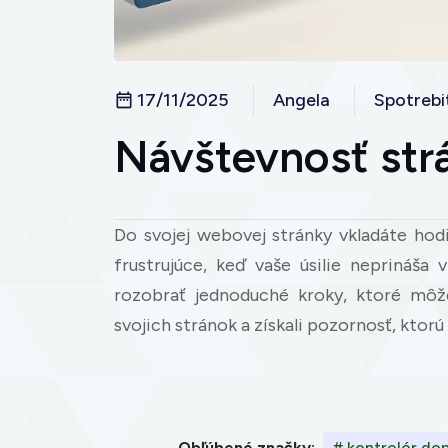
17/11/2025
Angela
Spotrebi
Návštevnosť str
Do svojej webovej stránky vkladáte hod
frustrujúce, keď vaše úsilie neprináš
rozobrať jednoduché kroky, ktoré môže
svojich stránok a získali pozornosť, ktorú
Obľúbené značky:
# kontrolór do