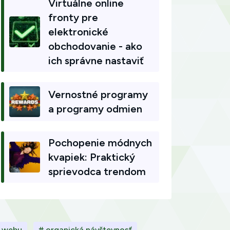
Virtuálne online
fronty pre
elektronické
obchodovanie - ako
ich správne nastaviť
Vernostné programy
a programy odmien
Pochopenie módnych
kvapiek: Praktický
sprievodca trendom
ť webu
# organická návštevnosť