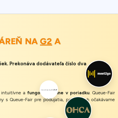
KÁREŇ NA
G2
A
iek. Prekonáva dodávateľa číslo dva
 intuitívne a
fungovalo úplne v poriadku
. Queue-Fair
y s Queue-Fair pre podujatia, pri ktorých očakávame