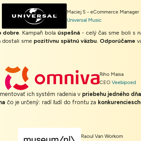
Maciej S - eCommerce Manager
Universal Music
o dobre
. Kampaň bola
úspešná
- celý čas sme boli s
 a dostali sme
pozitívnu spätnú väzbu
.
Odporúčame
vá
Riho Maisa
CEO
Veebipoed
ementovať ich systém radenia v
priebehu jedného dňa
 na
čo je určený: radí ľudí do frontu za
konkurenciesch
Raoul Van Workom