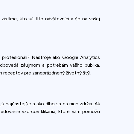
istíme, kto sú títo návštevníci a čo na vašej
 profesionáli? Nástroje ako Google Analytics
zodpovedá záujmom a potrebám vášho publika.
ych receptov pre zaneprázdnený životný štýl.
ú najčastejšie a ako dlho sa na nich zdržia. Ak
 sledovanie vzorcov klikania, ktoré vám pomôžu
ence. You can