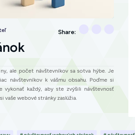
teľ
Share:
ánok
iny, ale počet návštevníkov sa sotva hýbe. Je
a viac návštevníkov k vášmu obsahu. Poďme si
 vykonať každý, aby ste zvýšili návštevnosť
 si vaše webové stránky zaslúžia.
pravy
# návštevnosť webových stránok
# návštevnos