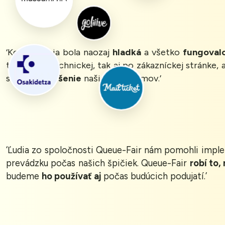
‘Komunikácia bola naozaj
hladká
a všetko
fungoval
to ako po technickej, tak aj po zákazníckej stránke,
sme našli
riešenie
našich problémov.’
‘Ľudia zo spoločnosti Queue-Fair nám pomohli impl
prevádzku počas našich špičiek. Queue-Fair
robí to,
budeme
ho používať aj
počas budúcich podujatí.’