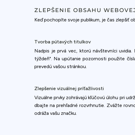
accept all c
ZLEPŠENIE OBSAHU WEBOVEJ
Keď pochopíte svoje publikum, je čas zlepšiť ob
Tvorba pútavých titulkov
Nadpis je prvá vec, ktorú návštevníci uvidia
týždeň". Na upútanie pozornosti použite čísla
prevedú vašou stránkou.
Zlepšenie vizuálnej príťažlivosti
Vizuálne prvky zohrávajú kľúčovú úlohu pri udr
dbajte na prehľadné rozvrhnutie. Zvážte rovno
odráža vašu značku.