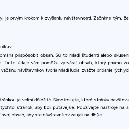
A
, je prvým krokom k zvýšeniu návštevnosti. Začnime tým, že z
vníkov
pomáha prispôsobiť obsah. Sú to mladí študenti alebo skúsení
lite. Tieto údaje vám pomôžu vytvárať obsah, ktorý priamo 
k väčšinu návštevníkov tvoria mladí ľudia, zvážte pridanie rýchl
ánkou je veľmi dôležité. Skontrolujte, ktoré stránky navštevuj
 týchto stránok, aby boli pútavejšie. Používajte nástroje na
Privacy
 svoj obsah, aby ste návštevníkov zaujali na dlhšie.
om uses cookies to provide content and improve your experi