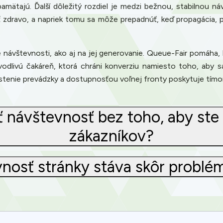
amätajú. Ďalší dôležitý rozdiel je medzi bežnou, stabilnou n
zdravo, a napriek tomu sa môže prepadnúť, keď propagácia, p
e návštevnosti, ako aj na jej generovanie. Queue-Fair pomáha,
vodlivú čakáreň, ktorá chráni konverziu namiesto toho, aby
ustenie prevádzky a dostupnosťou voľnej fronty poskytuje tímo
 návštevnosť bez toho, aby ste z
zákazníkov?
vnosť stránky stáva skôr prob