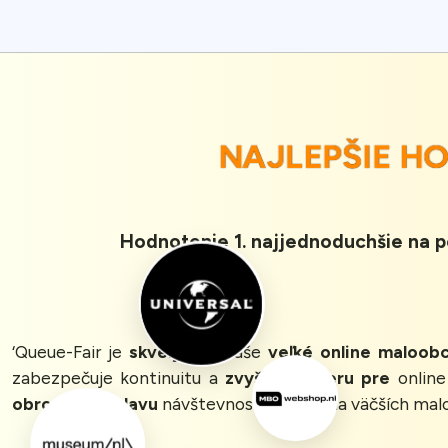
NAJLEPŠIE 
Hodnotenie 1. najjednoduchšie na p
‘Queue-Fair je
skvelý
pre naše
veľké online maloob
zabezpečuje kontinuitu a
zvyšuje dôveru pre
online
obrovskú záplavu
návštevnosti a účasť na väčších mal