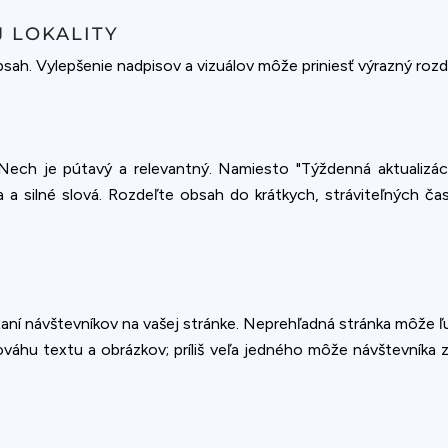
ookie usage or use settings to manage categories individually.
 LOKALITY
Settings
Accept
sah. Vylepšenie nadpisov a vizuálov môže priniesť výrazný rozdi
. Nech je pútavý a relevantný. Namiesto "Týždenná aktualizác
 a silné slová. Rozdeľte obsah do krátkych, stráviteľných čas
žaní návštevníkov na vašej stránke. Neprehľadná stránka môže ľu
váhu textu a obrázkov; príliš veľa jedného môže návštevníka za