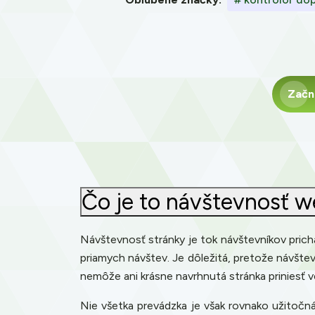
Začn
Čo je to návštevnosť we
Návštevnosť stránky je tok návštevníkov prichá
priamych návštev. Je dôležitá, pretože návštevn
nemôže ani krásne navrhnutá stránka priniesť 
Nie všetka prevádzka je však rovnako užitočná