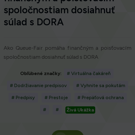
spoločnostiam dosiahnuť
súlad s DORA
Ako Queue-Fair pomáha finančným a poisťovacím
spoločnostiam dosiahnuť súlad s DORA
Obľúbené značky:
# Virtuálna čakáreň
# Dodržiavanie predpisov
# Vyhnite sa pokutám
# Predpisy
# Prestoje
# Prepäťová ochrana
#
#
Živá Ukážka