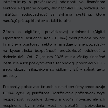
infraštruktúry a prevádzkovej odolnosti vo finančnom
sektore. Regulačné orgány, ako napríklad FCA, vyžadujú od
inštitúcií zodpovednosť za zlyhania systému, ktoré
narušujú prístup klientov a stabilitu trhu.
Zákon o digitálnej prevádzkovej odolnosti (Digital
Operational Resilience Act - DORA) mení pravidlá hry pre
finančný a poisťovací sektor a nariaďuje prísne požiadavky
na kybernetickú bezpečnosť, prevádzkovú odolnosť a
riadenie rizík. Od 17. januára 2025 musia všetky finančné
inštitúcie a ich poskytovatelia technológií pôsobiaci v EÚ -
alebo slúžiaci zákazníkom so sídlom v EÚ - spĺňať tieto
predpisy.
Pre banky, poisťovne, fintech a insurtech firmy predstavuje
DORA výzvu aj príležitosť. Dodržiavanie požiadaviek zvýši
bezpečnosť, vybuduje dôveru a uvoľní inovácie, ale ich
nesplnenie by mohlo viesť k pokutám, poškodeniu