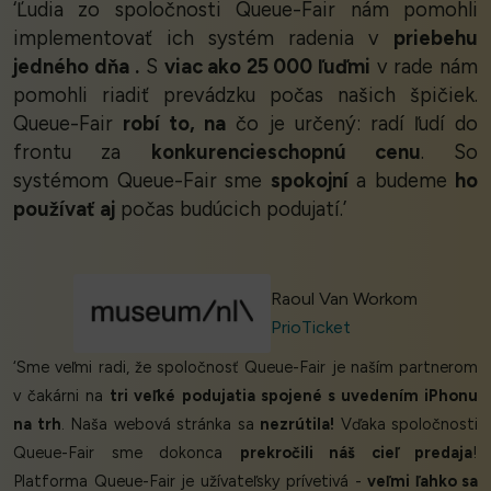
‘Ľudia zo spoločnosti Queue-Fair nám pomohli
implementovať ich systém radenia v
priebehu
jedného dňa
.
S
viac ako 25 000 ľuďmi
v rade nám
pomohli riadiť prevádzku počas našich špičiek.
Queue-Fair
robí to, na
čo je určený: radí ľudí do
frontu za
konkurencieschopnú cenu
. So
systémom Queue-Fair sme
spokojní
a budeme
ho
používať aj
počas budúcich podujatí.’
Raoul Van Workom
PrioTicket
‘Sme veľmi radi, že spoločnosť Queue-Fair je naším partnerom
v čakárni na
tri veľké podujatia spojené s uvedením iPhonu
na trh
. Naša webová stránka sa
nezrútila!
Vďaka spoločnosti
Queue-Fair sme dokonca
prekročili náš cieľ predaja
!
Platforma Queue-Fair je užívateľsky prívetivá -
veľmi ľahko sa