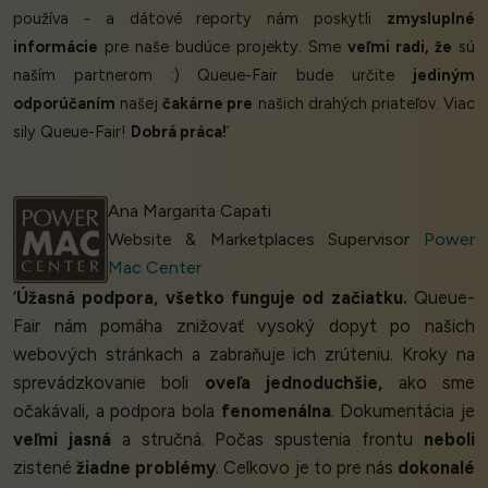
používa - a dátové reporty nám poskytli
zmysluplné
informácie
pre naše budúce projekty. Sme
veľmi radi, že
sú
naším partnerom :) Queue-Fair bude určite
jediným
odporúčaním
našej
čakárne pre
našich drahých priateľov. Viac
sily Queue-Fair!
Dobrá práca!
’
Ana Margarita Capati
Website & Marketplaces Supervisor
Power
Mac Center
‘
Úžasná podpora, všetko funguje od začiatku.
Queue-
Fair nám pomáha znižovať vysoký dopyt po našich
webových stránkach a zabraňuje ich zrúteniu. Kroky na
sprevádzkovanie boli
oveľa jednoduchšie,
ako sme
očakávali, a podpora bola
fenomenálna
. Dokumentácia je
veľmi jasná
a stručná. Počas spustenia frontu
neboli
zistené
žiadne problémy
. Celkovo je to pre nás
dokonalé