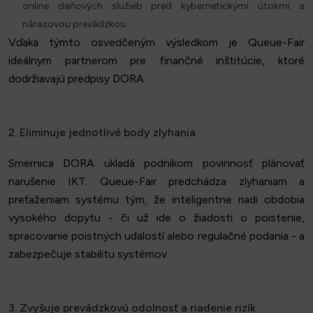
online daňových služieb pred kybernetickými útokmi a
nárazovou prevádzkou.
Vďaka týmto osvedčeným výsledkom je Queue-Fair
ideálnym partnerom pre finančné inštitúcie, ktoré
dodržiavajú predpisy DORA.
2. Eliminuje jednotlivé body zlyhania
Smernica DORA ukladá podnikom povinnosť plánovať
narušenie IKT. Queue-Fair predchádza zlyhaniam a
preťaženiam systému tým, že inteligentne riadi obdobia
vysokého dopytu - či už ide o žiadosti o poistenie,
spracovanie poistných udalostí alebo regulačné podania - a
zabezpečuje stabilitu systémov.
3. Zvyšuje prevádzkovú odolnosť a riadenie rizík