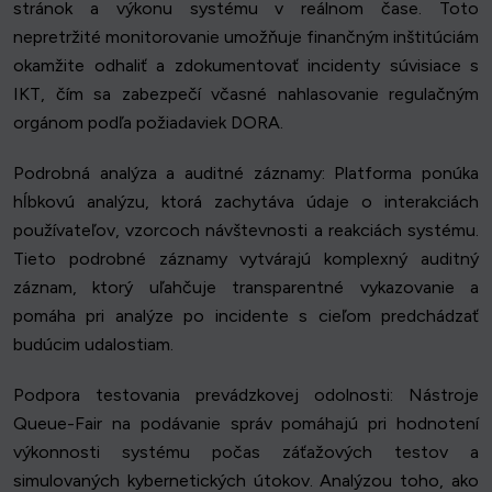
stránok a výkonu systému v reálnom čase. Toto
nepretržité monitorovanie umožňuje finančným inštitúciám
okamžite odhaliť a zdokumentovať incidenty súvisiace s
IKT, čím sa zabezpečí včasné nahlasovanie regulačným
orgánom podľa požiadaviek DORA.
Podrobná analýza a auditné záznamy: Platforma ponúka
hĺbkovú analýzu, ktorá zachytáva údaje o interakciách
používateľov, vzorcoch návštevnosti a reakciách systému.
Tieto podrobné záznamy vytvárajú komplexný auditný
záznam, ktorý uľahčuje transparentné vykazovanie a
pomáha pri analýze po incidente s cieľom predchádzať
budúcim udalostiam.
Podpora testovania prevádzkovej odolnosti: Nástroje
Queue-Fair na podávanie správ pomáhajú pri hodnotení
výkonnosti systému počas záťažových testov a
simulovaných kybernetických útokov. Analýzou toho, ako