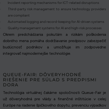
Incident reporting mechanisms for ICT-related disruptions
Third-party risk management to ensure technology providers
are compliant
Automated logging and record-keeping for AI-driven systems
Quality management systems for AI and high-risk processes
Okrem predchádzania pokutám a rizikám poškodenia
dobrého mena pomáha dodržiavanie predpisov zabezpečiť
budúcnosť podnikov a umožňuje im zodpovedne
integrovať najmodernejšie technológie.
QUEUE-FAIR: DÔVERYHODNÉ
RIEŠENIE PRE SÚLAD S PREDPISMI
DORA
Technológia virtuálnej čakárne spoločnosti Queue-Fair je
už dôveryhodná pre vlády a finančné inštitúcie v celej
Európe na riadenie špičkového dopytu, prevenciu výpadkov