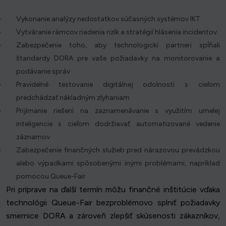
Vykonanie analýzy nedostatkov súčasných systémov IKT
Vytváranie rámcov riadenia rizík a stratégií hlásenia incidentov
Zabezpečenie toho, aby technologickí partneri spĺňali
štandardy DORA pre vaše požiadavky na monitorovanie a
podávanie správ
Pravidelné testovanie digitálnej odolnosti s cieľom
predchádzať nákladným zlyhaniam
Prijímanie riešení na zaznamenávanie s využitím umelej
inteligencie s cieľom dodržiavať automatizované vedenie
záznamov
Zabezpečenie finančných služieb pred nárazovou prevádzkou
alebo výpadkami spôsobenými inými problémami, napríklad
pomocou Queue-Fair
Pri príprave na ďalší termín môžu finančné inštitúcie vďaka
technológii Queue-Fair bezproblémovo splniť požiadavky
smernice DORA a zároveň zlepšiť skúsenosti zákazníkov,