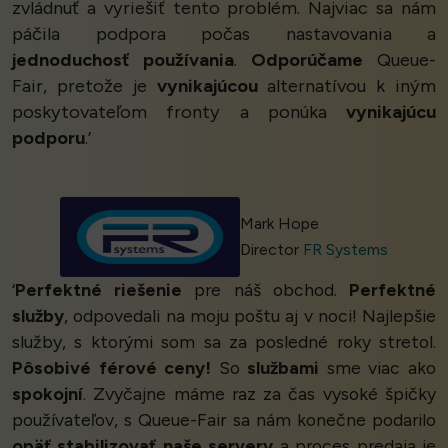
zvládnuť a vyriešiť tento problém. Najviac sa nám
páčila podpora počas nastavovania a
jednoduchosť používania
.
Odporúčame
Queue-
Fair, pretože je
vynikajúcou
alternatívou k iným
poskytovateľom fronty a ponúka
vynikajúcu
podporu
.’
Mark Hope
Director
FR Systems
‘
Perfektné riešenie
pre náš obchod.
Perfektné
služby
, odpovedali na moju poštu aj v noci! Najlepšie
služby, s ktorými som sa za posledné roky stretol.
Pôsobivé férové ceny!
So
službami
sme viac ako
spokojní
. Zvyčajne máme raz za čas vysoké špičky
používateľov, s Queue-Fair sa nám konečne podarilo
opäť stabilizovať naše servery
a proces predaja je