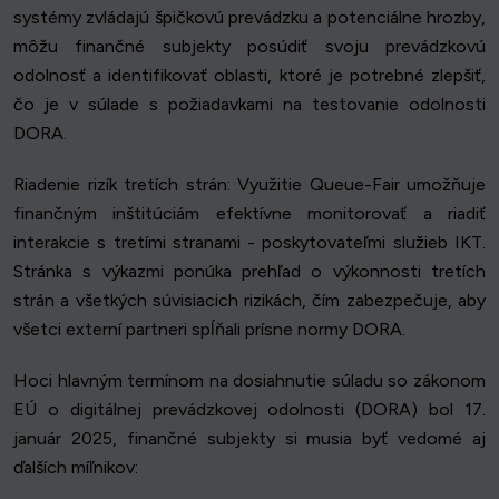
systémy zvládajú špičkovú prevádzku a potenciálne hrozby,
môžu finančné subjekty posúdiť svoju prevádzkovú
odolnosť a identifikovať oblasti, ktoré je potrebné zlepšiť,
čo je v súlade s požiadavkami na testovanie odolnosti
DORA.
Riadenie rizík tretích strán: Využitie Queue-Fair umožňuje
finančným inštitúciám efektívne monitorovať a riadiť
interakcie s tretími stranami - poskytovateľmi služieb IKT.
Stránka s výkazmi ponúka prehľad o výkonnosti tretích
strán a všetkých súvisiacich rizikách, čím zabezpečuje, aby
všetci externí partneri spĺňali prísne normy DORA.
Hoci hlavným termínom na dosiahnutie súladu so zákonom
EÚ o digitálnej prevádzkovej odolnosti (DORA) bol 17.
január 2025, finančné subjekty si musia byť vedomé aj
ďalších míľnikov: