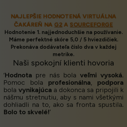
NAJLEPŠIE HODNOTENÁ VIRTUÁLNA
ČAKÁREŇ NA
G2
A
SOURCEFORGE
Hodnotenie 1. najjednoduchšie na používanie.
Máme perfektné skóre 5,0 / 5 hviezdičiek.
Prekonáva dodávateľa číslo dva v každej
metrike.
Naši
spokojní klienti
hovoria
‘
Hodnota
pre nás bola
veľmi vysoká
.
Pomoc bola
profesionálna
,
podpora
bola
vynikajúca
a dokonca sa pripojili k
nášmu stretnutiu, aby s nami všetkými
dohliadli na to, ako sa fronta spustila.
Bolo to skvelé!
’