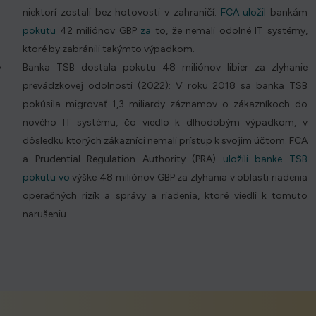
niektorí zostali bez hotovosti v zahraničí.
FCA uložil
bankám
pokutu
42 miliónov GBP
za
to, že nemali odolné IT systémy,
ktoré by zabránili takýmto výpadkom.
Banka TSB dostala pokutu 48 miliónov libier za zlyhanie
prevádzkovej odolnosti (2022): V roku 2018 sa banka TSB
pokúsila migrovať 1,3 miliardy záznamov o zákazníkoch do
nového IT systému, čo viedlo k dlhodobým výpadkom, v
dôsledku ktorých zákazníci nemali prístup k svojim účtom. FCA
a Prudential Regulation Authority (PRA)
uložili banke TSB
pokutu vo
výške 48 miliónov GBP za zlyhania v oblasti riadenia
operačných rizík a správy a riadenia, ktoré viedli k tomuto
narušeniu.