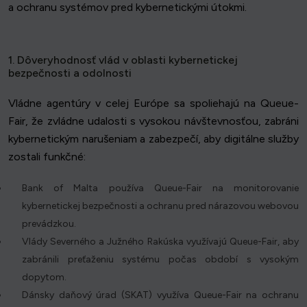
a ochranu systémov pred kybernetickými útokmi.
1. Dôveryhodnosť vlád v oblasti kybernetickej
bezpečnosti a odolnosti
Vládne agentúry v celej Európe sa spoliehajú na Queue-
Fair, že zvládne udalosti s vysokou návštevnosťou, zabráni
kybernetickým narušeniam a zabezpečí, aby digitálne služby
zostali funkčné:
Bank of Malta používa Queue-Fair na monitorovanie
kybernetickej bezpečnosti a ochranu pred nárazovou webovou
prevádzkou.
Vlády Severného a Južného Rakúska využívajú Queue-Fair, aby
zabránili preťaženiu systému počas období s vysokým
dopytom.
Dánsky daňový úrad (SKAT) využíva Queue-Fair na ochranu