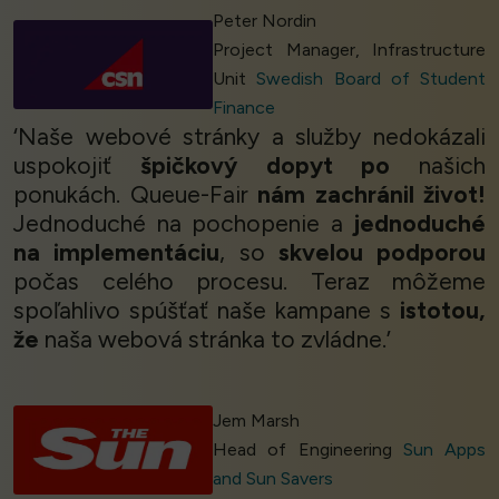
Peter Nordin
Project Manager, Infrastructure
Unit
Swedish Board of Student
Finance
‘Naše webové stránky a služby nedokázali
uspokojiť
špičkový dopyt po
našich
ponukách. Queue-Fair
nám zachránil život!
Jednoduché na pochopenie a
jednoduché
na implementáciu
, so
skvelou podporou
počas celého procesu. Teraz môžeme
spoľahlivo spúšťať naše kampane s
istotou,
že
naša webová stránka to zvládne.’
Jem Marsh
Head of Engineering
Sun Apps
and Sun Savers