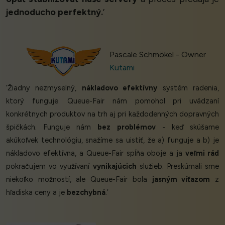
jednoducho perfektný.
’
Pascale Schmökel - Owner
Kutami
‘Žiadny nezmyselný,
nákladovo efektívny
systém radenia,
ktorý funguje. Queue-Fair nám pomohol pri uvádzaní
konkrétnych produktov na trh aj pri každodenných dopravných
špičkách. Funguje nám
bez problémov
- keď skúšame
akúkoľvek technológiu, snažíme sa uistiť, že a) funguje a b) je
nákladovo efektívna, a Queue-Fair spĺňa oboje a ja
veľmi rád
pokračujem vo využívaní
vynikajúcich
služieb. Preskúmali sme
niekoľko možností, ale Queue-Fair bola
jasným víťazom
z
hľadiska ceny a je
bezchybná
.’