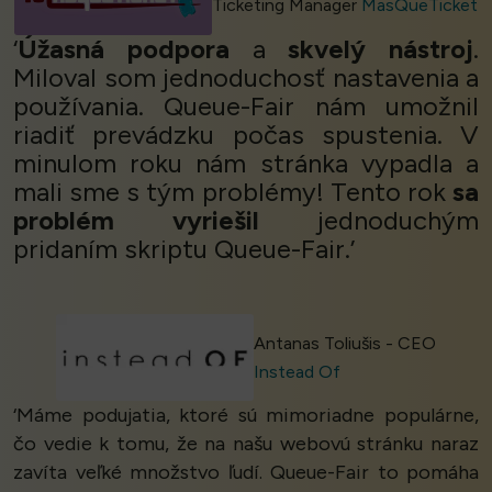
Ticketing Manager
MasQueTicket
‘
Úžasná podpora
a
skvelý nástroj
.
Miloval som jednoduchosť nastavenia a
používania. Queue-Fair nám umožnil
riadiť prevádzku počas spustenia. V
minulom roku nám stránka vypadla a
mali sme s tým problémy! Tento rok
sa
problém vyriešil
jednoduchým
pridaním skriptu Queue-Fair.’
Antanas Toliušis - CEO
Instead Of
‘Máme podujatia, ktoré sú mimoriadne populárne,
čo vedie k tomu, že na našu webovú stránku naraz
zavíta veľké množstvo ľudí. Queue-Fair to pomáha