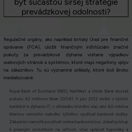
byť súčasťou širšej stratégie
prevádzkovej odolnosti?
Regulačné orgány, ako napríklad britský Úrad pre finančné
správanie (FCA), uložili finančným inštitúciám značné
pokuty za prevádzkové zlyhania vrátane výpadkov
webových stránok a systémov, ktoré majú negatívny vplyv
na zákazníkov. Tu sú významné príklady, ktoré boli široko
medializované:
Royal Bank of Scotland (RBS), NatWest a Ulster Bank dostali
pokutu 42 miliónov libier (2014): V júni 2012 došlo v týchto
bankách k zlyhaniu IT, v dôsledku ktorého viac ako 6,5 milióna
klientov nemohlo niekoľko týždňov využívať bankové služby.
Zákazníci nemohli používať online bankovníctvo, získať prístup
k presným zostatkom na účtoch, včas splácať hypotéky a