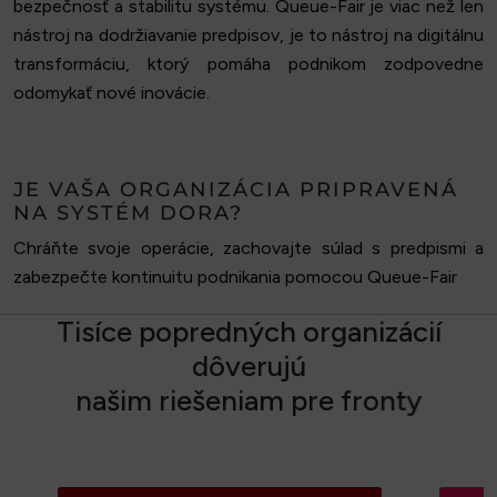
bezpečnosť a stabilitu systému. Queue-Fair je viac než len
nástroj na dodržiavanie predpisov, je to nástroj na digitálnu
transformáciu, ktorý pomáha podnikom zodpovedne
odomykať nové inovácie.
JE VAŠA ORGANIZÁCIA PRIPRAVENÁ
NA SYSTÉM DORA?
Chráňte svoje operácie, zachovajte súlad s predpismi a
zabezpečte kontinuitu podnikania pomocou Queue-Fair
T
i
s
í
c
e
p
o
p
r
e
d
n
ý
c
h
o
r
g
a
n
i
z
á
c
i
í
d
ô
v
e
r
u
j
ú
n
a
š
i
m
r
i
e
š
e
n
i
a
m
p
r
e
f
r
o
n
t
y