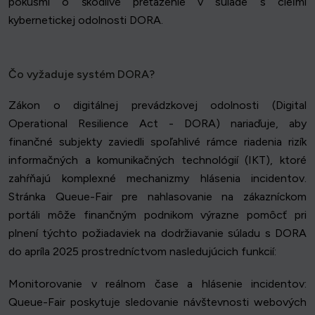
pokusmi o škodlivé preťaženie v súlade s cieľmi
kybernetickej odolnosti DORA.
Čo vyžaduje systém DORA?
Zákon o digitálnej prevádzkovej odolnosti (Digital
Operational Resilience Act - DORA) nariaďuje, aby
finančné subjekty zaviedli spoľahlivé rámce riadenia rizík
informačných a komunikačných technológií (IKT), ktoré
zahŕňajú komplexné mechanizmy hlásenia incidentov.
Stránka Queue-Fair pre nahlasovanie na zákazníckom
portáli môže finančným podnikom výrazne pomôcť pri
plnení týchto požiadaviek na dodržiavanie súladu s DORA
do apríla 2025 prostredníctvom nasledujúcich funkcií:
Monitorovanie v reálnom čase a hlásenie incidentov:
Queue-Fair poskytuje sledovanie návštevnosti webových