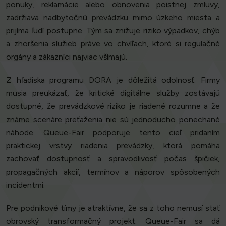
ponuky, reklamácie alebo obnovenia poistnej zmluvy,
zadržiava nadbytočnú prevádzku mimo úzkeho miesta a
prijíma ľudí postupne. Tým sa znižuje riziko výpadkov, chýb
a zhoršenia služieb práve vo chvíľach, ktoré si regulačné
orgány a zákazníci najviac všímajú.
Z hľadiska programu DORA je dôležitá odolnosť. Firmy
musia preukázať, že kritické digitálne služby zostávajú
dostupné, že prevádzkové riziko je riadené rozumne a že
známe scenáre preťaženia nie sú jednoducho ponechané
náhode. Queue-Fair podporuje tento cieľ pridaním
praktickej vrstvy riadenia prevádzky, ktorá pomáha
zachovať dostupnosť a spravodlivosť počas špičiek,
propagačných akcií, termínov a náporov spôsobených
incidentmi.
Pre podnikové tímy je atraktívne, že sa z toho nemusí stať
obrovský transformačný projekt. Queue-Fair sa dá