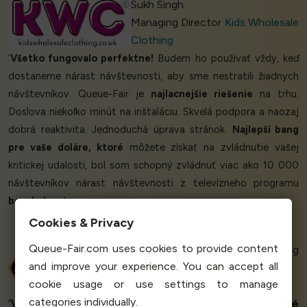
Sukh Singh
Managing Director
Kids Wholesale
Clothing
‘
Všetko fungovalo perfektne!
Budem ho používať vždy, keď
dostaneme nárast návštevnosti, aby sme nestratili žiadnych
návštevníkov. Queue-Fair je
najlacnejšie riešenie
na trhu.
Doslova niekoľko minút na inštaláciu. Skvelá podpora a naozaj
dobrá reaktivita. Jednoduchá úprava stránok.
Najlepší bang
pre vaše doláre, ktoré
môžete získať na zvládnutie vašej
kritickej udalosti, bol som schopný zvládnuť viac ako 10 000
návštevníkov nárast návštevnosti z televízneho programu
bezchybne
.’
Cookies & Privacy
Queue-Fair.com uses cookies to provide content
Jean-Baptiste G - Webmarketing
and improve your experience. You can accept all
Project Manager
cookie usage or use settings to manage
Bricolib
categories individually.
‘
Vynikajúca podpora
. Naša firma má
komplexné