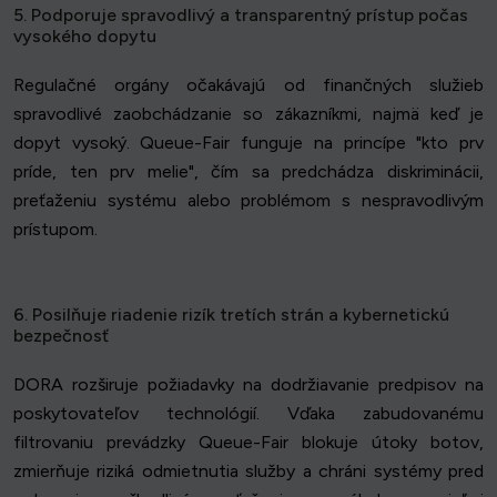
5. Podporuje spravodlivý a transparentný prístup počas
vysokého dopytu
Regulačné orgány očakávajú od finančných služieb
spravodlivé zaobchádzanie so zákazníkmi, najmä keď je
dopyt vysoký. Queue-Fair funguje na princípe "kto prv
príde, ten prv melie", čím sa predchádza diskriminácii,
preťaženiu systému alebo problémom s nespravodlivým
prístupom.
6. Posilňuje riadenie rizík tretích strán a kybernetickú
bezpečnosť
DORA rozširuje požiadavky na dodržiavanie predpisov na
poskytovateľov technológií. Vďaka zabudovanému
filtrovaniu prevádzky Queue-Fair blokuje útoky botov,
zmierňuje riziká odmietnutia služby a chráni systémy pred