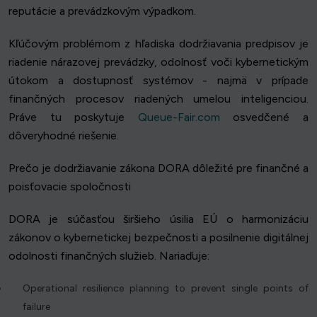
reputácie a prevádzkovým výpadkom.
Kľúčovým problémom z hľadiska dodržiavania predpisov je
riadenie nárazovej prevádzky, odolnosť voči kybernetickým
útokom a dostupnosť systémov - najmä v prípade
finančných procesov riadených umelou inteligenciou.
Práve tu poskytuje
Queue-Fair.com
osvedčené a
dôveryhodné riešenie.
Prečo je dodržiavanie zákona DORA dôležité pre finančné a
poisťovacie spoločnosti
DORA je súčasťou širšieho úsilia EÚ o harmonizáciu
zákonov o kybernetickej bezpečnosti a posilnenie digitálnej
odolnosti finančných služieb. Nariaďuje:
Operational resilience planning to prevent single points of
failure