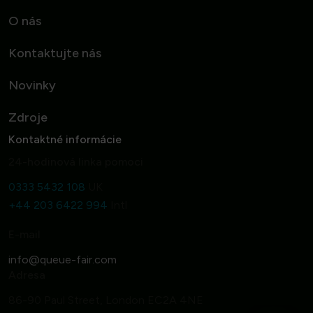
O nás
Kontaktujte nás
Novinky
Zdroje
Kontaktné informácie
24-hodinová linka pomoci
0333 5432 108
UK
+44 203 6422 994
Intl
E-mail
Adresa
86-90 Paul Street, London EC2A 4NE