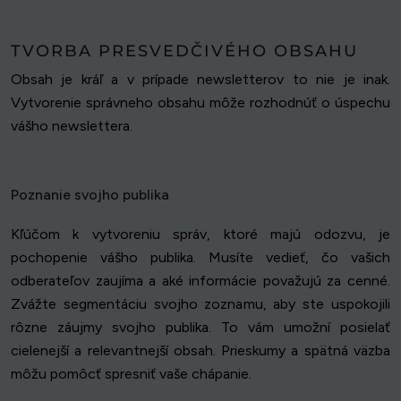
TVORBA PRESVEDČIVÉHO OBSAHU
Obsah je kráľ a v prípade newsletterov to nie je inak.
Vytvorenie správneho obsahu môže rozhodnúť o úspechu
vášho newslettera.
Poznanie svojho publika
Kľúčom k vytvoreniu správ, ktoré majú odozvu, je
pochopenie vášho publika. Musíte vedieť, čo vašich
odberateľov zaujíma a aké informácie považujú za cenné.
Zvážte segmentáciu svojho zoznamu, aby ste uspokojili
rôzne záujmy svojho publika. To vám umožní posielať
cielenejší a relevantnejší obsah. Prieskumy a spätná väzba
môžu pomôcť spresniť vaše chápanie.