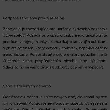
Podpora zapojenia predplatiteľov
Zapojenie je rozhodujúce pre udržanie aktívneho zoznamu
odberateľov. Požiadajte o spätnú väzbu alebo uskutočnite
prieskum verejnej mienky a komunikujte so svojím publikom.
Vytvárajte obsah, ktorý vyzýva k reakciám, napríklad otázky
alebo diskusie. Personalizujte svoje e-maily použitím mena
účastníka alebo prispôsobením obsahu jeho záujmom.
Vďaka tomu sa vaši čitatelia budú cítiť ocenení a vypočutí.
Správa zrušených odberov
Odhlásenia z odberu sú síce nevyhnutné, ale nemali by ste
ich ignorovať. Ponúknite jednoduchý spôsob odhlásenia a
zvážte možnosť požiadať o spätnú väzbu. Pochopenie