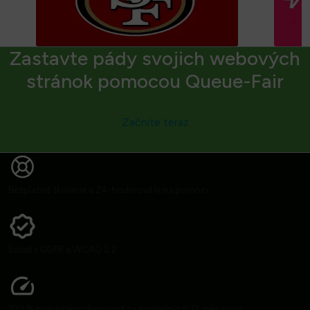
Zastavte pády svojich webových
stránok pomocou Queue-Fair
Začnite teraz
Bezplatné školenie a 24-hodinová linka pomoci
Súlad s GDPR a WCAG 2.2
100 % prevádzkyschopnosť za posledných 12 mesiacov