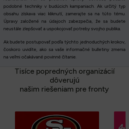
podobné techniky v budúcich kampaniach. Ak určitý typ
obsahu získava viac kliknutí, zamerajte sa na túto tému.
Úpravy založené na údajoch zabezpečia, že sa budete
neustále zlepšovať a uspokojovať potreby svojho publika.
Ak budete postupovať podľa týchto jednoduchých krokov,
čoskoro uvidíte, ako sa vaše informačné bulletiny zmenia
na veľmi očakávané povinné čítanie.
T
i
s
í
c
e
p
o
p
r
e
d
n
ý
c
h
o
r
g
a
n
i
z
á
c
i
í
d
ô
v
e
r
u
j
ú
n
a
š
i
m
r
i
e
š
e
n
i
a
m
p
r
e
f
r
o
n
t
y