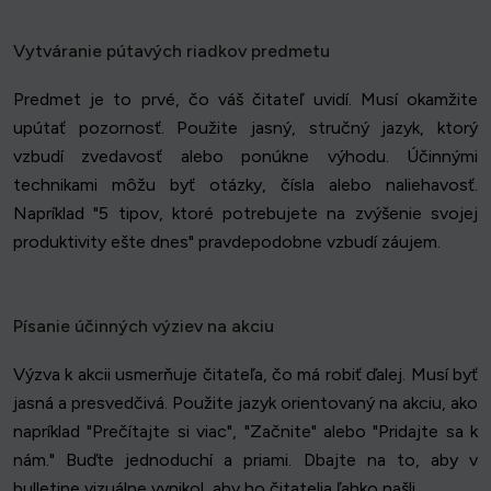
Vytváranie pútavých riadkov predmetu
Predmet je to prvé, čo váš čitateľ uvidí. Musí okamžite
upútať pozornosť. Použite jasný, stručný jazyk, ktorý
vzbudí zvedavosť alebo ponúkne výhodu. Účinnými
technikami môžu byť otázky, čísla alebo naliehavosť.
Napríklad "5 tipov, ktoré potrebujete na zvýšenie svojej
produktivity ešte dnes" pravdepodobne vzbudí záujem.
Písanie účinných výziev na akciu
Výzva k akcii usmerňuje čitateľa, čo má robiť ďalej. Musí byť
jasná a presvedčivá. Použite jazyk orientovaný na akciu, ako
napríklad "Prečítajte si viac", "Začnite" alebo "Pridajte sa k
nám." Buďte jednoduchí a priami. Dbajte na to, aby v
bulletine vizuálne vynikol, aby ho čitatelia ľahko našli.