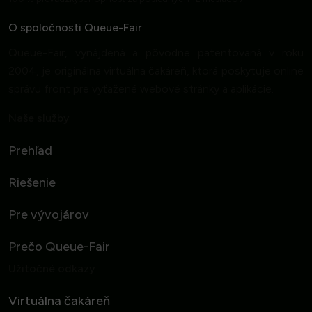
O spoločnosti Queue-Fair
Queue-Fair, vynájdená a pôvodne patentovaná v roku
2004, je originálna virtuálna čakáreň, ktorá poskytuje online
správu front pre vyťažené webové stránky a aplikácie.
Naše služby
Prehľad
Riešenie
Pre vývojárov
Prečo Queue-Fair
Užitočné odkazy
Virtuálna čakáreň