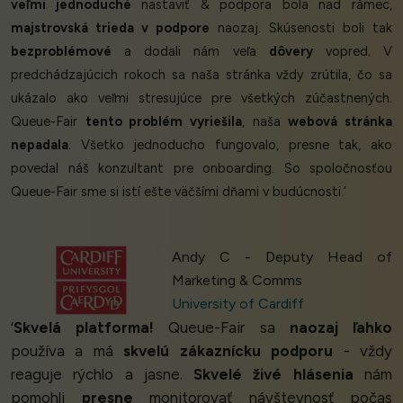
veľmi jednoduché
nastaviť & podpora bola nad rámec,
majstrovská trieda v podpore
naozaj. Skúsenosti boli tak
bezproblémové
a dodali nám veľa
dôvery
vopred. V
predchádzajúcich rokoch sa naša stránka vždy zrútila, čo sa
ukázalo ako veľmi stresujúce pre všetkých zúčastnených.
Queue-Fair
tento problém vyriešila
, naša
webová stránka
nepadala
. Všetko jednoducho fungovalo, presne tak, ako
povedal náš konzultant pre onboarding. So spoločnosťou
Queue-Fair sme si istí ešte väčšími dňami v budúcnosti.’
Andy C - Deputy Head of
Marketing & Comms
University of Cardiff
‘
Skvelá platforma!
Queue-Fair sa
naozaj ľahko
používa a má
skvelú zákaznícku podporu
- vždy
reaguje rýchlo a jasne.
Skvelé živé hlásenia
nám
pomohli
presne
monitorovať návštevnosť počas