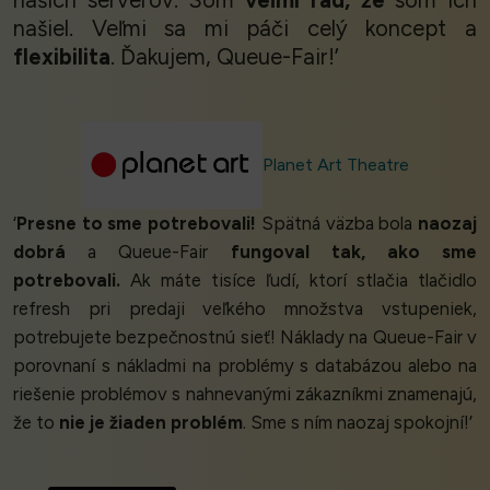
našiel. Veľmi sa mi páči celý koncept a
flexibilita
. Ďakujem, Queue-Fair!’
Planet Art Theatre
‘
Presne to sme potrebovali!
Spätná väzba bola
naozaj
dobrá
a Queue-Fair
fungoval tak, ako sme
potrebovali.
Ak máte tisíce ľudí, ktorí stlačia tlačidlo
refresh pri predaji veľkého množstva vstupeniek,
potrebujete bezpečnostnú sieť! Náklady na Queue-Fair v
porovnaní s nákladmi na problémy s databázou alebo na
riešenie problémov s nahnevanými zákazníkmi znamenajú,
že to
nie je žiaden problém
. Sme s ním naozaj spokojní!’