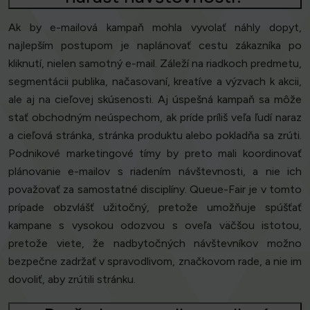
Ak by e-mailová kampaň mohla vyvolať náhly dopyt,
najlepším postupom je naplánovať cestu zákazníka po
kliknutí, nielen samotný e-mail. Záleží na riadkoch predmetu,
segmentácii publika, načasovaní, kreatíve a výzvach k akcii,
ale aj na cieľovej skúsenosti. Aj úspešná kampaň sa môže
stať obchodným neúspechom, ak príde príliš veľa ľudí naraz
a cieľová stránka, stránka produktu alebo pokladňa sa zrúti.
Podnikové marketingové tímy by preto mali koordinovať
plánovanie e-mailov s riadením návštevnosti, a nie ich
považovať za samostatné disciplíny. Queue-Fair je v tomto
prípade obzvlášť užitočný, pretože umožňuje spúšťať
kampane s vysokou odozvou s oveľa väčšou istotou,
pretože viete, že nadbytočných návštevníkov možno
bezpečne zadržať v spravodlivom, značkovom rade, a nie im
dovoliť, aby zrútili stránku.