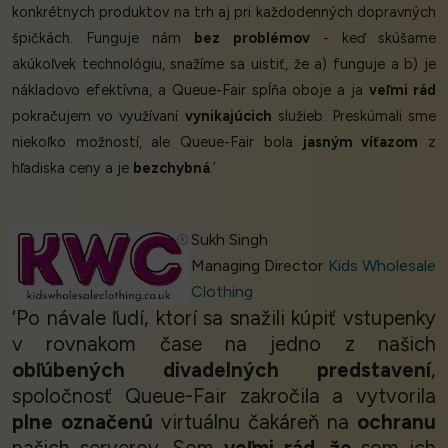
konkrétnych produktov na trh aj pri každodenných dopravných
špičkách. Funguje nám
bez problémov
- keď skúšame
akúkoľvek technológiu, snažíme sa uistiť, že a) funguje a b) je
nákladovo efektívna, a Queue-Fair spĺňa oboje a ja
veľmi rád
pokračujem vo využívaní
vynikajúcich
služieb. Preskúmali sme
niekoľko možností, ale Queue-Fair bola
jasným víťazom
z
hľadiska ceny a je
bezchybná
.’
Sukh Singh
Managing Director
Kids Wholesale
Clothing
‘Po návale ľudí, ktorí sa snažili kúpiť vstupenky
v rovnakom čase na jedno z našich
obľúbených divadelných predstavení
,
spoločnosť Queue-Fair zakročila a vytvorila
plne označenú
virtuálnu čakáreň na
ochranu
našich serverov. Som
veľmi rád, že
som ich