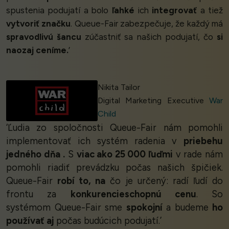
spustenia podujatí a bolo
ľahké
ich
integrovať
a tiež
vytvoriť značku
. Queue-Fair zabezpečuje, že každý má
spravodlivú šancu
zúčastniť sa našich podujatí, čo
si
naozaj ceníme.
’
Nikita Tailor
Digital Marketing Executive
War
Child
‘Ľudia zo spoločnosti Queue-Fair nám pomohli
implementovať ich systém radenia v
priebehu
jedného dňa
.
S
viac ako 25 000 ľuďmi
v rade nám
pomohli riadiť prevádzku počas našich špičiek.
Queue-Fair
robí to, na
čo je určený: radí ľudí do
frontu za
konkurencieschopnú cenu
. So
systémom Queue-Fair sme
spokojní
a budeme
ho
používať aj
počas budúcich podujatí.’