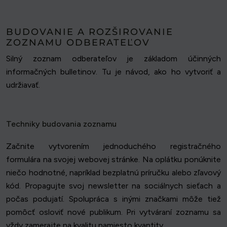
BUDOVANIE A ROZŠIROVANIE
ZOZNAMU ODBERATEĽOV
Silný zoznam odberateľov je základom účinných
informačných bulletinov. Tu je návod, ako ho vytvoriť a
udržiavať.
Techniky budovania zoznamu
Začnite vytvorením jednoduchého registračného
formulára na svojej webovej stránke. Na oplátku ponúknite
niečo hodnotné, napríklad bezplatnú príručku alebo zľavový
kód. Propagujte svoj newsletter na sociálnych sieťach a
počas podujatí. Spolupráca s inými značkami môže tiež
pomôcť osloviť nové publikum. Pri vytváraní zoznamu sa
vždy zamerajte na kvalitu namiesto kvantity.