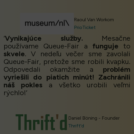
Raoul Van Workom
PrioTicket
‘
Vynikajúce služby.
Mesačne
používame Queue-Fair a
funguje
to
skvele
. V nedeľu večer sme zavolali
Queue-Fair, pretože sme robili kvapku.
Odpovedali okamžite a
problém
vyriešili do piatich minút!
Zachránili
náš pokles
a všetko urobili veľmi
rýchlo!’
Daniel Böning - Founder
Thrift'd