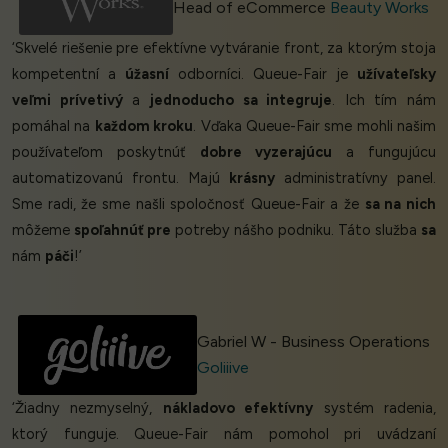
Head of eCommerce
Beauty Works
‘Skvelé riešenie pre efektívne vytváranie front, za ktorým stoja
kompetentní a
úžasní
odborníci. Queue-Fair je
užívateľsky
veľmi prívetivý
a
jednoducho sa integruje
. Ich tím nám
pomáhal na
každom kroku
. Vďaka Queue-Fair sme mohli našim
používateľom poskytnúť
dobre vyzerajúcu
a fungujúcu
automatizovanú frontu. Majú
krásny
administratívny panel.
Sme radi, že sme našli spoločnosť Queue-Fair a že
sa na nich
môžeme
spoľahnúť pre
potreby nášho podniku. Táto služba
sa
nám
páči
!’
Gabriel W - Business Operations
Goliiive
‘Žiadny nezmyselný,
nákladovo efektívny
systém radenia,
ktorý funguje. Queue-Fair nám pomohol pri uvádzaní