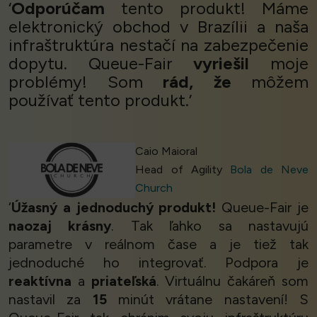
‘
Odporúčam
tento produkt! Máme
elektronický obchod v Brazílii a naša
infraštruktúra nestačí na zabezpečenie
dopytu. Queue-Fair
vyriešil
moje
problémy! Som
rád, že
môžem
používať tento produkt.’
Caio Maioral
Head of Agility
Bola de Neve
Church
‘
Úžasný a jednoduchý produkt!
Queue-Fair je
naozaj krásny
. Tak ľahko sa nastavujú
parametre v reálnom čase a je tiež tak
jednoduché ho integrovať. Podpora je
reaktívna
a
priateľská
. Virtuálnu čakáreň som
nastavil za
15
minút vrátane nastavení! S