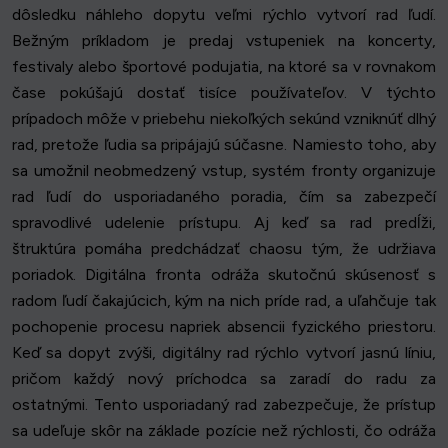
dôsledku náhleho dopytu veľmi rýchlo vytvorí rad ľudí.
Bežným príkladom je predaj vstupeniek na koncerty,
festivaly alebo športové podujatia, na ktoré sa v rovnakom
čase pokúšajú dostať tisíce používateľov. V týchto
prípadoch môže v priebehu niekoľkých sekúnd vzniknúť dlhý
rad, pretože ľudia sa pripájajú súčasne. Namiesto toho, aby
sa umožnil neobmedzený vstup, systém fronty organizuje
rad ľudí do usporiadaného poradia, čím sa zabezpečí
spravodlivé udelenie prístupu. Aj keď sa rad predĺži,
štruktúra pomáha predchádzať chaosu tým, že udržiava
poriadok. Digitálna fronta odráža skutočnú skúsenosť s
radom ľudí čakajúcich, kým na nich príde rad, a uľahčuje tak
pochopenie procesu napriek absencii fyzického priestoru.
Keď sa dopyt zvýši, digitálny rad rýchlo vytvorí jasnú líniu,
pričom každý nový príchodca sa zaradí do radu za
ostatnými. Tento usporiadaný rad zabezpečuje, že prístup
sa udeľuje skôr na základe pozície než rýchlosti, čo odráža