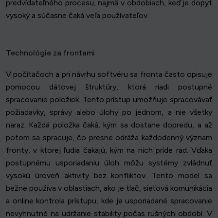
predvídateľného procesu, najmä v obdobiach, keď je dopyt
vysoký a súčasne čaká veľa používateľov.
Technológie za frontami
V počítačoch a pri návrhu softvéru sa fronta často opisuje
pomocou dátovej štruktúry, ktorá riadi postupné
spracovanie položiek. Tento prístup umožňuje spracovávať
požiadavky, správy alebo úlohy po jednom, a nie všetky
naraz. Každá položka čaká, kým sa dostane dopredu, a až
potom sa spracuje, čo presne odráža každodenný význam
fronty, v ktorej ľudia čakajú, kým na nich príde rad. Vďaka
postupnému usporiadaniu úloh môžu systémy zvládnuť
vysokú úroveň aktivity bez konfliktov. Tento model sa
bežne používa v oblastiach, ako je tlač, sieťová komunikácia
a online kontrola prístupu, kde je usporiadané spracovanie
nevyhnutné na udržanie stability počas rušných období. V