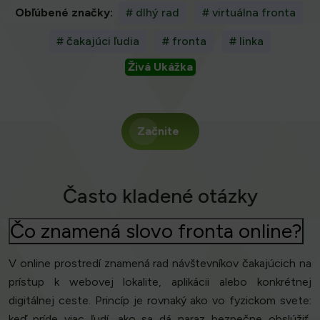
Obľúbené značky:
# dlhý rad
# virtuálna fronta
# čakajúci ľudia
# fronta
# linka
Živá Ukážka
Začnite
Často kladené otázky
Čo znamená slovo fronta online?
V online prostredí znamená rad návštevníkov čakajúcich na
prístup k webovej lokalite, aplikácii alebo konkrétnej
digitálnej ceste. Princíp je rovnaký ako vo fyzickom svete:
keď príde viac ľudí, ako sa dá naraz bezpečne obslúžiť,