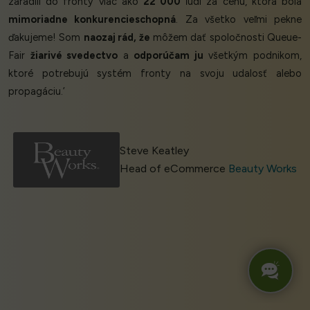
zaradili do fronty viac ako
22 000
ľudí za cenu, ktorá bola
mimoriadne konkurencieschopná
. Za všetko veľmi pekne
ďakujeme! Som
naozaj rád, že
môžem dať spoločnosti Queue-
Fair
žiarivé svedectvo
a
odporúčam ju
všetkým podnikom,
ktoré potrebujú systém fronty na svoju udalosť alebo
propagáciu.’
Steve Keatley
Head of eCommerce
Beauty Works