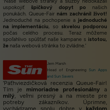
‘Naše webové stránky a služby nedokázali
uspokojiť
špičkový dopyt po
našich
ponukách. Queue-Fair
nám zachránil život!
Jednoduché na pochopenie a
jednoduché
na implementáciu
, so
skvelou podporou
počas celého procesu. Teraz môžeme
spoľahlivo spúšťať naše kampane s
istotou,
že
naša webová stránka to zvládne.’
Jem Marsh
Head of Engineering
Sun Apps
and Sun Savers
‘Päťhviezdičková recenzia Queue-Fair!
Tím je
mimoriadne profesionálny
a
milý
, veľmi presný a na mieste pre
potreby zákazníkov. Úprimne,
vychádzame spolu dobre v
každom