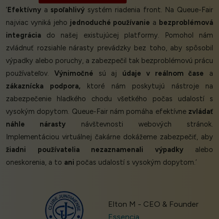
‘
Efektívny
a
spoľahlivý
systém riadenia front. Na Queue-Fair
najviac vyniká jeho
jednoduché používanie
a
bezproblémová
integrácia
do našej existujúcej platformy. Pomohol nám
zvládnuť rozsiahle nárasty prevádzky bez toho, aby spôsobil
výpadky alebo poruchy, a zabezpečil tak bezproblémovú prácu
používateľov.
Výnimočné
sú aj
údaje v reálnom čase
a
zákaznícka podpora,
ktoré nám poskytujú nástroje na
zabezpečenie hladkého chodu všetkého počas udalostí s
vysokým dopytom. Queue-Fair nám pomáha efektívne
zvládať
náhle nárasty
návštevnosti webových stránok.
Implementáciou virtuálnej čakárne dokážeme zabezpečiť, aby
žiadni používatelia nezaznamenali výpadky
alebo
oneskorenia, a to
ani
počas udalostí s vysokým dopytom.’
Elton M - CEO & Founder
Essencia