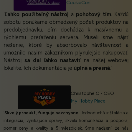
CookieCon
‘
Ľahko použiteľný nástroj
a
pohotový tím
. Každú
sobotu ponúkame obmedzený počet produktov na
predobjednávku, čím dochádza k masívnemu a
rýchlemu preťaženiu servera. Museli sme nájsť
riešenie, ktoré by absorbovalo návštevnosť a
umožnilo našim zákazníkom plynulejšie nakupovať.
Nástroj
sa dal ľahko nastaviť
na našej webovej
lokalite. Ich dokumentácia je
úplná a presná
.’
Christophe C - CEO
My Hobby Place
‘
Skvelý produkt, funguje bezchybne.
Jednoduchá inštalácia a
integrácia, vynikajúce správy, skvelá komunikácia a podpora,
pomer ceny a kvality a 5 hviezdičiek. Sme nadšení, že náš