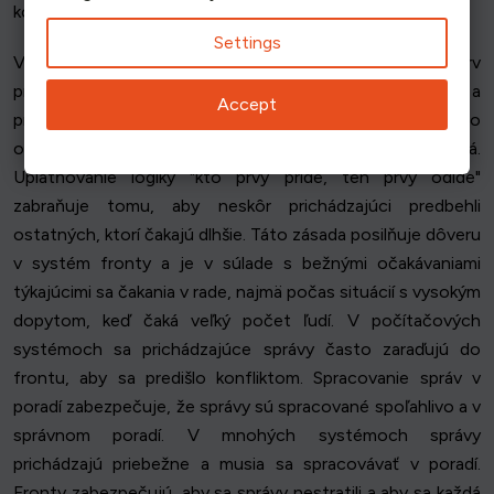
konfliktom a zabezpečila sa spoľahlivosť.
Settings
Väčšina frontových systémov funguje na princípe "kto prv
príde, ten prv odíde", ktorý zabezpečuje spravodlivosť a
Accept
predvídateľnosť. To znamená, že prvá požiadavka alebo
osoba, ktorá vstúpi do frontu, sa spracuje ako prvá.
Uplatňovanie logiky "kto prvý príde, ten prvý odíde"
zabraňuje tomu, aby neskôr prichádzajúci predbehli
ostatných, ktorí čakajú dlhšie. Táto zásada posilňuje dôveru
v systém fronty a je v súlade s bežnými očakávaniami
týkajúcimi sa čakania v rade, najmä počas situácií s vysokým
dopytom, keď čaká veľký počet ľudí. V počítačových
systémoch sa prichádzajúce správy často zaraďujú do
frontu, aby sa predišlo konfliktom. Spracovanie správ v
poradí zabezpečuje, že správy sú spracované spoľahlivo a v
správnom poradí. V mnohých systémoch správy
prichádzajú priebežne a musia sa spracovávať v poradí.
Fronty zabezpečujú, aby sa správy nestratili a aby sa každá