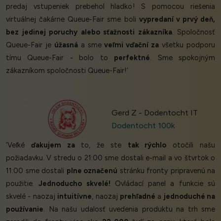
predaj vstupeniek prebehol hladko! S pomocou riešenia
virtuálnej čakárne Queue-Fair sme boli
vypredaní v prvý deň,
bez jedinej poruchy alebo sťažnosti zákazníka
. Spoločnosť
Queue-Fair je
úžasná
a sme
veľmi vďační za
všetku podporu
tímu Queue-Fair - bolo to
perfektné
. Sme spokojným
zákazníkom spoločnosti Queue-Fair!’
Gerd Z - Dodentocht IT
Dodentocht 100k
‘Veľké
ďakujem za
to, že ste
tak rýchlo
otočili našu
požiadavku. V stredu o 21:00 sme dostali e-mail a vo štvrtok o
11:00 sme dostali
plne označenú
stránku fronty pripravenú na
použitie.
Jednoducho skvelé!
Ovládací panel a funkcie sú
skvelé - naozaj
intuitívne
, naozaj
prehľadné
a
jednoduché na
používanie
. Na našu udalosť uvedenia produktu na trh sme