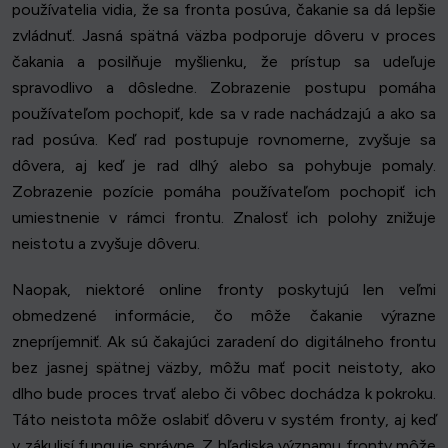
používatelia vidia, že sa fronta posúva, čakanie sa dá lepšie
zvládnuť. Jasná spätná väzba podporuje dôveru v proces
čakania a posilňuje myšlienku, že prístup sa udeľuje
spravodlivo a dôsledne. Zobrazenie postupu pomáha
používateľom pochopiť, kde sa v rade nachádzajú a ako sa
rad posúva. Keď rad postupuje rovnomerne, zvyšuje sa
dôvera, aj keď je rad dlhý alebo sa pohybuje pomaly.
Zobrazenie pozície pomáha používateľom pochopiť ich
umiestnenie v rámci frontu. Znalosť ich polohy znižuje
neistotu a zvyšuje dôveru.
Naopak, niektoré online fronty poskytujú len veľmi
obmedzené informácie, čo môže čakanie výrazne
znepríjemniť. Ak sú čakajúci zaradení do digitálneho frontu
bez jasnej spätnej väzby, môžu mať pocit neistoty, ako
dlho bude proces trvať alebo či vôbec dochádza k pokroku.
Táto neistota môže oslabiť dôveru v systém fronty, aj keď
v zákulisí funguje správne. Z hľadiska významu fronty môže