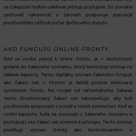
sa čakajúcim ľuďom udeľoval prístup postupne, čo pomáha
zachovať výkonnosť a zároveň podporuje plynulejší
používateľský zážitok počas špičkového dopytu.
AKO FUNGUJÚ ONLINE FRONTY
Keď sa osoba pripojí k online frontu, je v skutočnosti
pridaná do čakacieho zoznamu, ktorý kontroluje prístup na
základe kapacity. Tento digitálny zoznam čakateľov funguje
ako čakací rad, v ktorom je každá pozícia sledovaná
systémom frontu. Na rozdiel od neformálneho čakania
tento štruktúrovaný čakací rad zabezpečuje, aby boli
používatelia spracovaní v poradí a neboli preskočení. Keď sa
uvoľní kapacita, ľudia sa posúvajú z čakacieho zoznamu a
postupujú cez čakací rad smerom k prístupu. Tento prístup
posilňuje význam fronty ako kontrolovaného a