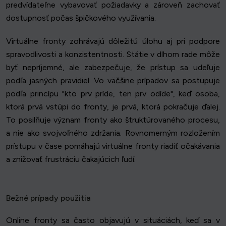
predvídateľne vybavovať požiadavky a zároveň zachovať
dostupnosť počas špičkového využívania.
Virtuálne fronty zohrávajú dôležitú úlohu aj pri podpore
spravodlivosti a konzistentnosti. Státie v dlhom rade môže
byť nepríjemné, ale zabezpečuje, že prístup sa udeľuje
podľa jasných pravidiel. Vo väčšine prípadov sa postupuje
podľa princípu "kto prv príde, ten prv odíde", keď osoba,
ktorá prvá vstúpi do fronty, je prvá, ktorá pokračuje ďalej.
To posilňuje význam fronty ako štruktúrovaného procesu,
a nie ako svojvoľného zdržania. Rovnomerným rozložením
prístupu v čase pomáhajú virtuálne fronty riadiť očakávania
a znižovať frustráciu čakajúcich ľudí.
Bežné prípady použitia
Online fronty sa často objavujú v situáciách, keď sa v