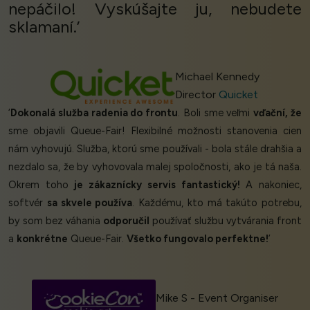
nepáčilo! Vyskúšajte ju, nebudete
sklamaní.’
Michael Kennedy
Director
Quicket
‘
Dokonalá služba radenia do frontu
. Boli sme veľmi
vďační, že
sme objavili Queue-Fair! Flexibilné možnosti stanovenia cien
nám vyhovujú. Služba, ktorú sme používali - bola stále drahšia a
nezdalo sa, že by vyhovovala malej spoločnosti, ako je tá naša.
Okrem toho
je zákaznícky servis fantastický!
A nakoniec,
softvér
sa skvele používa
. Každému, kto má takúto potrebu,
by som bez váhania
odporučil
používať službu vytvárania front
a
konkrétne
Queue-Fair.
Všetko fungovalo perfektne!
’
Mike S - Event Organiser