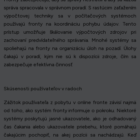
správa spracovala v správnom poradí. S rastúcim zaťažením
výpočtovej techniky sa v počítačových systémoch
používajú fronty na koordináciu pohybu údajov. Tento
prístup umožňuje škálovanie výpočtových zdrojov pri
zachovaní predvídateľného správania. Mnohé systémy sa
spoliehajú na fronty na organizáciu úloh na pozadí. Úlohy
čakajú v poradí, kým nie sú k dispozícii zdroje, čím sa
zabezpečuje efektívna činnosť
Skúsenosti používateľov v radoch
Zážitok používateľa z pobytu v online fronte závisí najmä
od toho, ako systém fronty informuje o pokroku. Niektoré
systémy poskytujú jasné ukazovatele, ako je odhadovaný
čas čakania alebo ukazovatele priebehu, ktoré pomáhajú
čakajúcim pochopiť, na akej pozícii sa nachádzajú. Keď