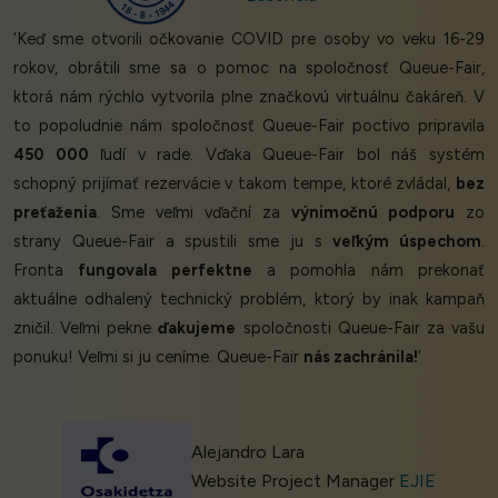
‘Keď sme otvorili očkovanie COVID pre osoby vo veku 16-29
rokov, obrátili sme sa o pomoc na spoločnosť Queue-Fair,
ktorá nám rýchlo vytvorila plne značkovú virtuálnu čakáreň. V
to popoludnie nám spoločnosť Queue-Fair poctivo pripravila
450 000
ľudí v rade. Vďaka Queue-Fair bol náš systém
schopný prijímať rezervácie v takom tempe, ktoré zvládal,
bez
preťaženia
. Sme veľmi vďační za
výnimočnú podporu
zo
strany Queue-Fair a spustili sme ju s
veľkým úspechom
.
Fronta
fungovala perfektne
a pomohla nám prekonať
aktuálne odhalený technický problém, ktorý by inak kampaň
zničil. Veľmi pekne
ďakujeme
spoločnosti Queue-Fair za vašu
ponuku! Veľmi si ju ceníme. Queue-Fair
nás zachránila!
’
Alejandro Lara
Website Project Manager
EJIE