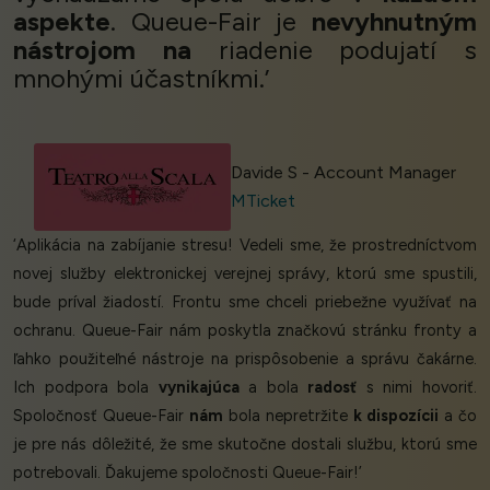
aspekte
. Queue-Fair je
nevyhnutným
nástrojom na
riadenie podujatí s
mnohými účastníkmi.’
Davide S - Account Manager
MTicket
‘Aplikácia na zabíjanie stresu! Vedeli sme, že prostredníctvom
novej služby elektronickej verejnej správy, ktorú sme spustili,
bude príval žiadostí. Frontu sme chceli priebežne využívať na
ochranu. Queue-Fair nám poskytla značkovú stránku fronty a
ľahko použiteľné nástroje na prispôsobenie a správu čakárne.
Ich podpora bola
vynikajúca
a bola
radosť
s nimi hovoriť.
Spoločnosť Queue-Fair
nám
bola nepretržite
k dispozícii
a čo
je pre nás dôležité, že sme skutočne dostali službu, ktorú sme
potrebovali. Ďakujeme spoločnosti Queue-Fair!’