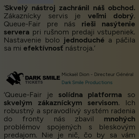
‘
Skvelý nástroj zachránil náš obchod.
Zákaznícky servis je
veľmi dobrý
.
Queue-Fair pre nás
rieši nasýtenie
servera
pri rušnom predaji vstupeniek.
Nastavenie bolo
jednoduché
a páčila
sa mi
efektívnosť
nástroja.’
Mickaël Dion - Directeur Général
Dark Smile Productions
‘Queue-Fair je
solídna platforma
so
skvelým zákazníckym servisom
. Ich
robustný a spravodlivý systém radenia
do fronty nás zbavil
mnohých
problémov spojených s bleskovým
predajom. Nie je nič, čo by sa vám