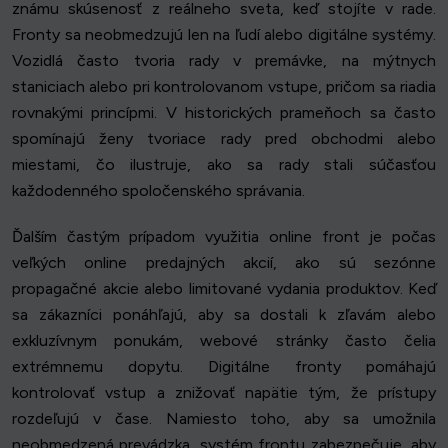
známu skúsenosť z reálneho sveta, keď stojíte v rade.
Fronty sa neobmedzujú len na ľudí alebo digitálne systémy.
Vozidlá často tvoria rady v premávke, na mýtnych
staniciach alebo pri kontrolovanom vstupe, pričom sa riadia
rovnakými princípmi. V historických prameňoch sa často
spomínajú ženy tvoriace rady pred obchodmi alebo
miestami, čo ilustruje, ako sa rady stali súčasťou
každodenného spoločenského správania.
Ďalším častým prípadom využitia online front je počas
veľkých online predajných akcií, ako sú sezónne
propagačné akcie alebo limitované vydania produktov. Keď
sa zákazníci ponáhľajú, aby sa dostali k zľavám alebo
exkluzívnym ponukám, webové stránky často čelia
extrémnemu dopytu. Digitálne fronty pomáhajú
kontrolovať vstup a znižovať napätie tým, že prístupy
rozdeľujú v čase. Namiesto toho, aby sa umožnila
neobmedzená prevádzka, systém frontu zabezpečuje, aby