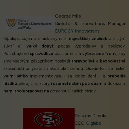
George Milis
Director & Innovations Manager
EUROCY Innovations
‘Spolupracujeme s niektorými z
najväčších značiek
a s tým
súvisí aj
veľký dopyt
počas výpredajov a poklesov.
Potrebujeme
spravodlivú
platformu na
vytváranie front
, aby
sme všetkým zákazníkom poskytli
spravodlivé
a
bezbolestné
skúsenosti pri práci s našou platformou. Queue-Fair sa nielen
veľmi ľahko
implementovala - za jeden deň! - a
prebehla
hladko
, ale aj tím, ktorý
rozumel našim potrebám
a dokázal
s
nami spolupracovať na
dosiahnutí našich cieľov.’
Douglas Dimola
CEO
Giglabs