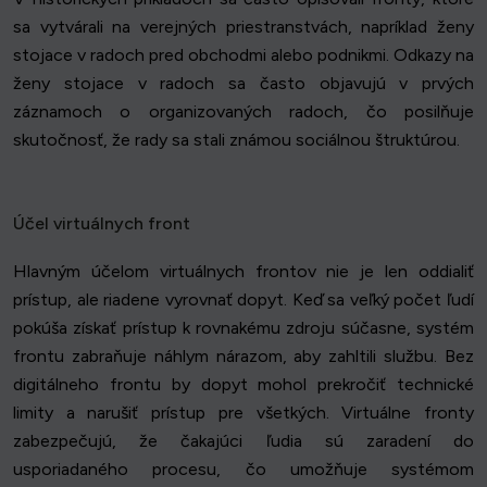
sa vytvárali na verejných priestranstvách, napríklad ženy
stojace v radoch pred obchodmi alebo podnikmi. Odkazy na
ženy stojace v radoch sa často objavujú v prvých
záznamoch o organizovaných radoch, čo posilňuje
skutočnosť, že rady sa stali známou sociálnou štruktúrou.
Účel virtuálnych front
Hlavným účelom virtuálnych frontov nie je len oddialiť
prístup, ale riadene vyrovnať dopyt. Keď sa veľký počet ľudí
pokúša získať prístup k rovnakému zdroju súčasne, systém
frontu zabraňuje náhlym nárazom, aby zahltili službu. Bez
digitálneho frontu by dopyt mohol prekročiť technické
limity a narušiť prístup pre všetkých. Virtuálne fronty
zabezpečujú, že čakajúci ľudia sú zaradení do
usporiadaného procesu, čo umožňuje systémom