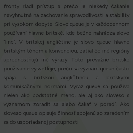
fronty riadi prístup a prečo je niekedy čakanie
nevyhnutné na zachovanie spravodlivosti a stability
pri vysokom dopyte. Slovo queue je v každodennom
používaní hlavne britské, kde bežne nahrádza slovo
"line". V britskej angličtine je slovo queue hlavne
britským tónom a konvenciou, zatiaľ čo iné regióny
uprednostňujú iné výrazy. Toto prevažne britské
používanie vysvetľuje, prečo sa význam queue často
spája s britskou angličtinou a britskými
komunikačnými normami. Výraz queue sa používa
nielen ako podstatné meno, ale aj ako sloveso s
významom zoradiť sa alebo čakať v poradí. Ako
sloveso queue opisuje činnosť spojenú so zaradením
sa do usporiadanej postupnosti.