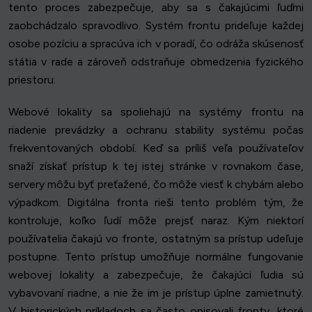
tento proces zabezpečuje, aby sa s čakajúcimi ľuďmi
zaobchádzalo spravodlivo. Systém frontu prideľuje každej
osobe pozíciu a spracúva ich v poradí, čo odráža skúsenosť
státia v rade a zároveň odstraňuje obmedzenia fyzického
priestoru.
Webové lokality sa spoliehajú na systémy frontu na
riadenie prevádzky a ochranu stability systému počas
frekventovaných období. Keď sa príliš veľa používateľov
snaží získať prístup k tej istej stránke v rovnakom čase,
servery môžu byť preťažené, čo môže viesť k chybám alebo
výpadkom. Digitálna fronta rieši tento problém tým, že
kontroluje, koľko ľudí môže prejsť naraz. Kým niektorí
používatelia čakajú vo fronte, ostatným sa prístup udeľuje
postupne. Tento prístup umožňuje normálne fungovanie
webovej lokality a zabezpečuje, že čakajúci ľudia sú
vybavovaní riadne, a nie že im je prístup úplne zamietnutý.
V historických príkladoch sa často opisovali fronty, ktoré