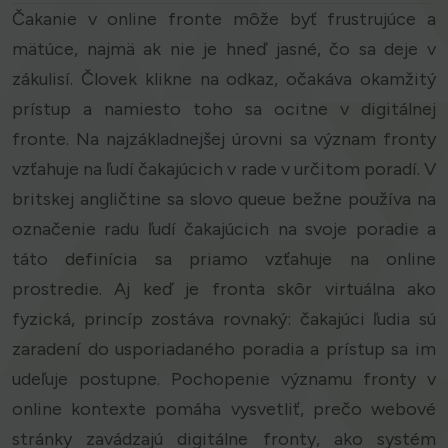
Čakanie v online fronte môže byť frustrujúce a
mätúce, najmä ak nie je hneď jasné, čo sa deje v
zákulisí. Človek klikne na odkaz, očakáva okamžitý
prístup a namiesto toho sa ocitne v digitálnej
fronte. Na najzákladnejšej úrovni sa význam fronty
vzťahuje na ľudí čakajúcich v rade v určitom poradí. V
britskej angličtine sa slovo queue bežne používa na
označenie radu ľudí čakajúcich na svoje poradie a
táto definícia sa priamo vzťahuje na online
prostredie. Aj keď je fronta skôr virtuálna ako
fyzická, princíp zostáva rovnaký: čakajúci ľudia sú
zaradení do usporiadaného poradia a prístup sa im
udeľuje postupne. Pochopenie významu fronty v
online kontexte pomáha vysvetliť, prečo webové
stránky zavádzajú digitálne fronty, ako systém