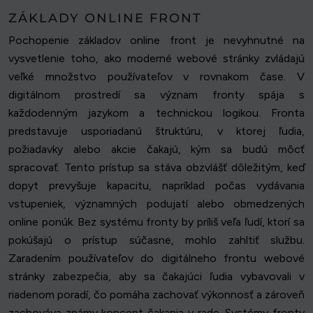
ZÁKLADY ONLINE FRONT
Pochopenie základov online front je nevyhnutné na
vysvetlenie toho, ako moderné webové stránky zvládajú
veľké množstvo používateľov v rovnakom čase. V
digitálnom prostredí sa význam fronty spája s
každodenným jazykom a technickou logikou. Fronta
predstavuje usporiadanú štruktúru, v ktorej ľudia,
požiadavky alebo akcie čakajú, kým sa budú môcť
spracovať. Tento prístup sa stáva obzvlášť dôležitým, keď
dopyt prevyšuje kapacitu, napríklad počas vydávania
vstupeniek, významných podujatí alebo obmedzených
online ponúk. Bez systému fronty by príliš veľa ľudí, ktorí sa
pokúšajú o prístup súčasne, mohlo zahltiť službu.
Zaradením používateľov do digitálneho frontu webové
stránky zabezpečia, aby sa čakajúci ľudia vybavovali v
riadenom poradí, čo pomáha zachovať výkonnosť a zároveň
zachováva známy koncept čakania v rade. Systémy fronty