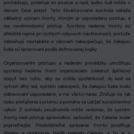
prichádzajú, prideľuje im pozície a riadi, koľko ľudí môže v
danom čase prejsť. Táto štruktúrovaná kontrola odráža
základný význam fronty, ktorým je usporiadaný postup, a
nie neobmedzený prístup. Systémy riadenia fronty sú
dôležité najmä pri rýchlych výkyvoch návštevnosti, pretože
zabraňujú nestabilite a zároveň zabezpečujú, že čakajúci
ľudia sú spracovaní podľa definovanej logiky.
Organizovaním prístupu a riadením prevádzky umožňujú
systémy riadenia front organizáciám zvládnuť špičkový
dopyt bez toho, aby sa znížila spoľahlivosť. Aj keď sa
vytvorí dlhý rad, systém zabezpečí, že čakajúci ľudia budú
odbavovaní usporiadane, a nie všetci naraz. Znižuje sa tak
riziko preťaženia systému a pomáha sa udržať konzistentný
výkon. Z pohľadu používateľa môže vedomie, že systém
fronty riadi prístup spravodlivo, spôsobiť, že čakanie bude
prijateľnejšie. Predvídateľné správanie frontu posilňuje
dôveru a podporuje hladší priebeh čakania, a to aj v