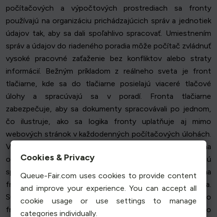
počítačových a výpočtových prostrediach sa fronty
používajú na organizáciu prichádzajúcich správ a jednotiek
údajov tak, aby sa dali spoľahlivo spracovať. Umiestnením
správ a údajov do riadeného poradia môže počítač zvládnuť
vysoké pracovné zaťaženie bez konfliktov alebo straty
informácií. Bežným príkladom z reálneho sveta je front
tlačiarne, kde sa do tlačiarne posielajú viaceré tlačové
úlohy a spracúvajú sa v poradí. Fronta tlačiarne
zabezpečuje, aby sa dokumenty spracovávali po jednom,
čo ilustruje, ako sa logika fronty uplatňuje aj mimo
webových stránok v každodenných počítačových úlohách.
V počítačových systémoch sú fronty nevyhnutné na
Cookies & Privacy
organizáciu údajov, ktoré prichádzajú rýchlejšie, ako sa dajú
spracovať. Moderné počítačové prostredia sa spoliehajú na
Queue-Fair.com uses cookies to provide content
fronty, aby zabezpečili plynulý tok dát bez prerušenia.
and improve your experience. You can accept all
Súbor čakajúci na spracovanie sa často umiestňuje do
cookie usage or use settings to manage
frontu. Súbory sa spracúvajú po jednom, aby sa predišlo
categories individually.