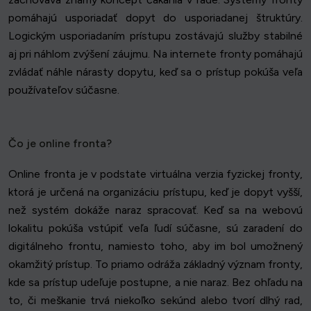
pomáhajú usporiadať dopyt do usporiadanej štruktúry.
Logickým usporiadaním prístupu zostávajú služby stabilné
aj pri náhlom zvýšení záujmu. Na internete fronty pomáhajú
zvládať náhle nárasty dopytu, keď sa o prístup pokúša veľa
používateľov súčasne.
Čo je online fronta?
Online fronta je v podstate virtuálna verzia fyzickej fronty,
ktorá je určená na organizáciu prístupu, keď je dopyt vyšší,
než systém dokáže naraz spracovať. Keď sa na webovú
lokalitu pokúša vstúpiť veľa ľudí súčasne, sú zaradení do
digitálneho frontu, namiesto toho, aby im bol umožnený
okamžitý prístup. To priamo odráža základný význam fronty,
kde sa prístup udeľuje postupne, a nie naraz. Bez ohľadu na
to, či meškanie trvá niekoľko sekúnd alebo tvorí dlhý rad,