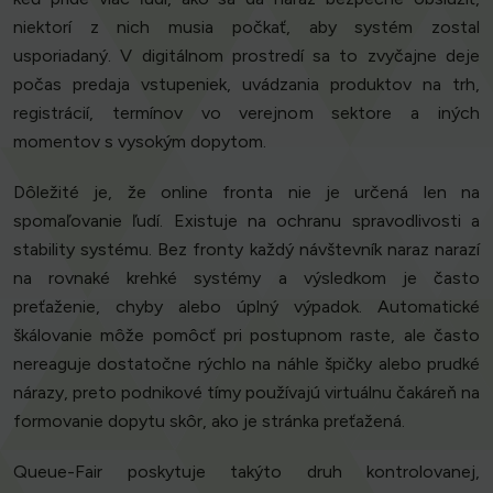
niektorí z nich musia počkať, aby systém zostal
usporiadaný. V digitálnom prostredí sa to zvyčajne deje
počas predaja vstupeniek, uvádzania produktov na trh,
registrácií, termínov vo verejnom sektore a iných
momentov s vysokým dopytom.
Dôležité je, že online fronta nie je určená len na
spomaľovanie ľudí. Existuje na ochranu spravodlivosti a
stability systému. Bez fronty každý návštevník naraz narazí
na rovnaké krehké systémy a výsledkom je často
preťaženie, chyby alebo úplný výpadok. Automatické
škálovanie môže pomôcť pri postupnom raste, ale často
nereaguje dostatočne rýchlo na náhle špičky alebo prudké
nárazy, preto podnikové tímy používajú virtuálnu čakáreň na
formovanie dopytu skôr, ako je stránka preťažená.
Queue-Fair poskytuje takýto druh kontrolovanej,