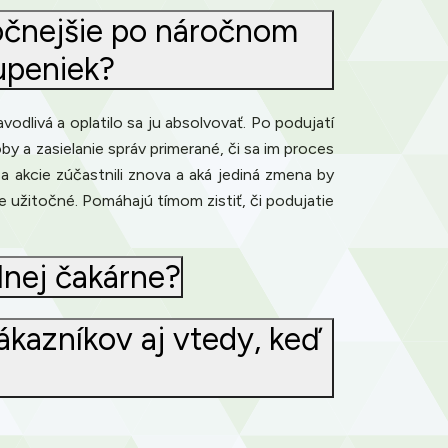
očnejšie po náročnom
tupeniek?
vodlivá a oplatilo sa ju absolvovať. Po podujatí
y a zasielanie správ primerané, či sa im proces
sa akcie zúčastnili znova a aká jediná zmena by
e užitočné. Pomáhajú tímom zistiť, či podujatie
lnej čakárne?
ákazníkov aj vtedy, keď