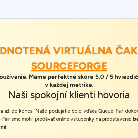
HODNOTENÁ VIRTUÁLNA ČA
SOURCEFORGE
oužívanie. Máme perfektné skóre 5,0 / 5 hviezdič
v každej metrike.
Naši
spokojní klienti
hovoria
ia až do konca. Naše podujatie bolo vďaka Queue-Fair dok
-Fair sme mohli predávať online vstupenky na predstavenie
b
sná
.’