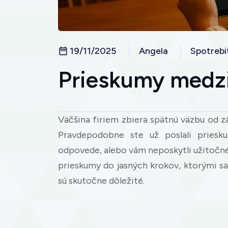
19/11/2025
Angela
Spotrebi
Prieskumy medzi
Väčšina firiem zbiera spätnú väzbu od zá
Pravdepodobne ste už poslali priesk
odpovede, alebo vám neposkytli užitočné
prieskumy do jasných krokov, ktorými sa 
sú skutočne dôležité.