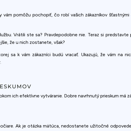
umy vám pomôžu pochopiť, čo robí vašich zákazníkov šťastnými
lužbu. Vrátili ste sa? Pravdepodobne nie. Teraz si predstavte
šie, že u nich zostanete, však?
orej sa k vám zákazníci budú vracať. Ukazujú, že vám na nic
.
IESKUMOV
kom ich efektívne vytváranie. Dobre navrhnutý prieskum má zás
iamočiare. Ak je otázka mätúca, nedostanete užitočné odpovede