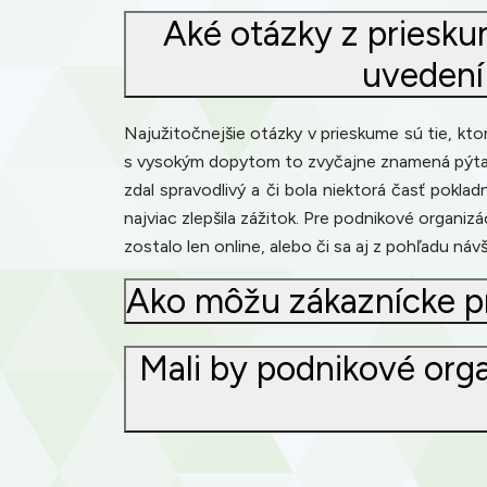
Aké otázky z priesk
uvedení 
Najužitočnejšie otázky v prieskume sú tie, ktor
s vysokým dopytom to zvyčajne znamená pýtať sa
zdal spravodlivý a či bola niektorá časť pokla
najviac zlepšila zážitok. Pre podnikové organi
zostalo len online, alebo či sa aj z pohľadu ná
Ako môžu zákaznícke pri
Mali by podnikové orga