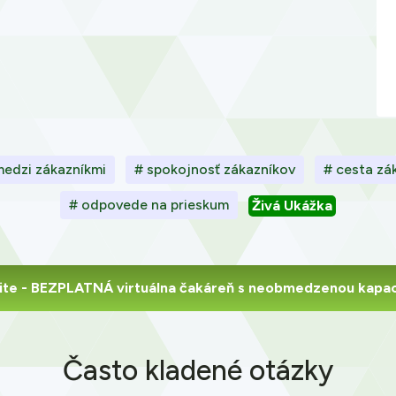
medzi zákazníkmi
# spokojnosť zákazníkov
# cesta zá
# odpovede na prieskum
Živá Ukážka
ite
- BEZPLATNÁ virtuálna čakáreň s neobmedzenou kapac
Často kladené otázky