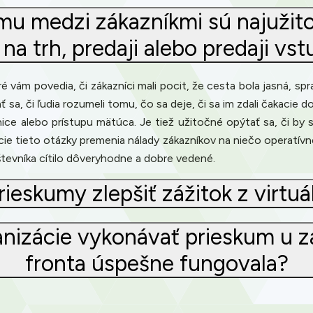
umu medzi zákazníkmi sú najužit
na trh, predaji alebo predaji vs
é vám povedia, či zákazníci mali pocit, že cesta bola jasná, spra
, či ľudia rozumeli tomu, čo sa deje, či sa im zdali čakacie dob
dnice alebo prístupu mätúca. Je tiež užitočné opýtať sa, či by 
zácie tieto otázky premenia nálady zákazníkov na niečo operatívn
vštevníka cítilo dôveryhodne a dobre vedené.
eskumy zlepšiť zážitok z virtuá
nizácie vykonávať prieskum u z
fronta úspešne fungovala?