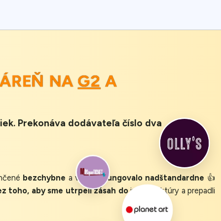
KÁREŇ NA
G2
A
iek. Prekonáva dodávateľa číslo dva
ončené
bezchybne
a všetko
fungovalo nadštandardne
👍
ez toho, aby sme utrpeli zásah do
infraštruktúry a prepadli