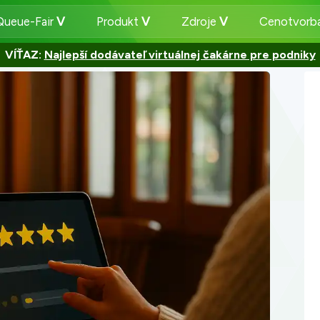
Queue-Fair
Produkt
Zdroje
Cenotvorb
VÍŤAZ:
Najlepší dodávateľ virtuálnej čakárne pre podniky