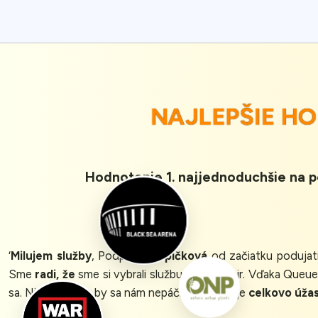
NAJLEPŠIE 
Hodnotenie 1. najjednoduchšie na p
‘
Milujem služby
, Podpora je
špičková
od začiatku podujat
Sme
radi, že
sme si vybrali službu Queue-Fair. Vďaka Queue
sa. Nie je nič, čo by sa nám nepáčilo - služba je
celkovo úža