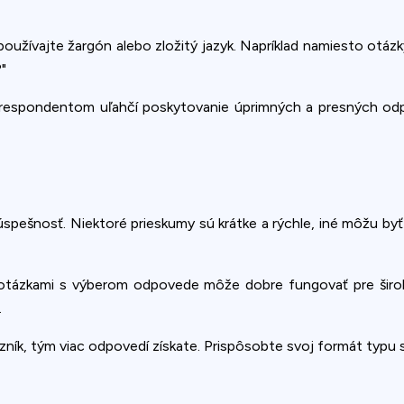
užívajte žargón alebo zložitý jazyk. Napríklad namiesto otáz
"
respondentom uľahčí poskytovanie úprimných a presných odpo
pešnosť. Niektoré prieskumy sú krátke a rýchle, iné môžu byť d
i otázkami s výberom odpovede môže dobre fungovať pre širok
.
zník, tým viac odpovedí získate. Prispôsobte svoj formát typu 