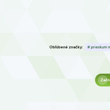
Obľúbené značky:
# prieskum 
Začn