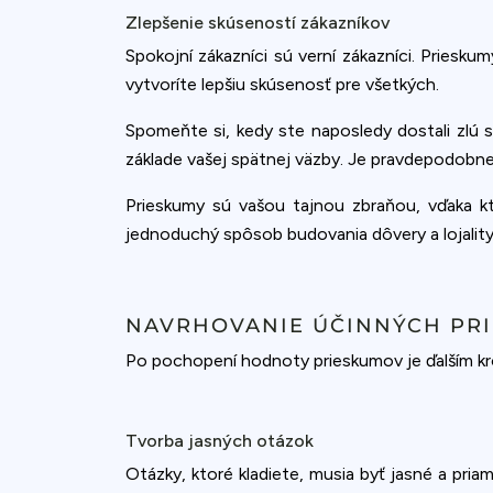
Zlepšenie skúseností zákazníkov
Spokojní zákazníci sú verní zákazníci. Priesk
vytvoríte lepšiu skúsenosť pre všetkých.
Spomeňte si, kedy ste naposledy dostali zlú s
základe vašej spätnej väzby. Je pravdepodobnej
Prieskumy sú vašou tajnou zbraňou, vďaka kt
jednoduchý spôsob budovania dôvery a lojality
NAVRHOVANIE ÚČINNÝCH PR
Po pochopení hodnoty prieskumov je ďalším kro
Tvorba jasných otázok
Otázky, ktoré kladiete, musia byť jasné a pr