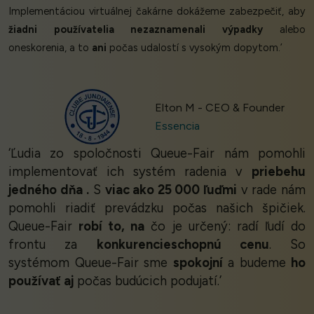
Implementáciou virtuálnej čakárne dokážeme zabezpečiť, aby
žiadni používatelia nezaznamenali výpadky
alebo
oneskorenia, a to
ani
počas udalostí s vysokým dopytom.’
Elton M - CEO & Founder
Essencia
‘Ľudia zo spoločnosti Queue-Fair nám pomohli
implementovať ich systém radenia v
priebehu
jedného dňa
.
S
viac ako 25 000 ľuďmi
v rade nám
pomohli riadiť prevádzku počas našich špičiek.
Queue-Fair
robí to, na
čo je určený: radí ľudí do
frontu za
konkurencieschopnú cenu
. So
systémom Queue-Fair sme
spokojní
a budeme
ho
používať aj
počas budúcich podujatí.’