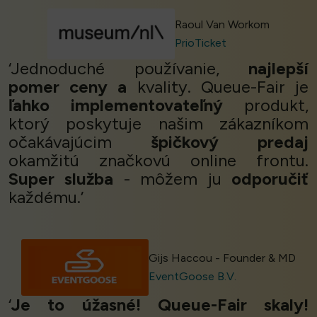
Raoul Van Workom
PrioTicket
‘Jednoduché používanie,
najlepší
pomer ceny a
kvality. Queue-Fair je
ľahko implementovateľný
produkt,
ktorý poskytuje našim zákazníkom
očakávajúcim
špičkový predaj
okamžitú značkovú online frontu.
Super služba
- môžem ju
odporučiť
každému.’
Gijs Haccou - Founder & MD
EventGoose B.V.
‘
Je to úžasné! Queue-Fair skaly!