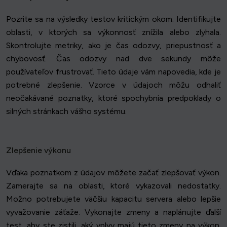
Pozrite sa na výsledky testov kritickým okom. Identifikujte
oblasti, v ktorých sa výkonnosť znížila alebo zlyhala.
Skontrolujte metriky, ako je čas odozvy, priepustnosť a
chybovosť. Čas odozvy nad dve sekundy môže
používateľov frustrovať. Tieto údaje vám napovedia, kde je
potrebné zlepšenie. Vzorce v údajoch môžu odhaliť
neočakávané poznatky, ktoré spochybnia predpoklady o
silných stránkach vášho systému.
Zlepšenie výkonu
Vďaka poznatkom z údajov môžete začať zlepšovať výkon.
Zamerajte sa na oblasti, ktoré vykazovali nedostatky.
Možno potrebujete väčšiu kapacitu servera alebo lepšie
vyvažovanie záťaže. Vykonajte zmeny a naplánujte ďalší
test, aby ste zistili, aký vplyv majú tieto zmeny na výkon.