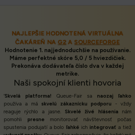
NAJLEPŠIE HODNOTENÁ VIRTUÁLNA
ČAKÁREŇ NA
G2
A
SOURCEFORGE
Hodnotenie 1. najjednoduchšie na používanie.
Máme perfektné skóre 5,0 / 5 hviezdičiek.
Prekonáva dodávateľa číslo dva v každej
metrike.
Naši
spokojní klienti
hovoria
‘
Skvelá platforma!
Queue-Fair sa
naozaj ľahko
používa a má
skvelú zákaznícku podporu
- vždy
reaguje rýchlo a jasne.
Skvelé živé hlásenia
nám
pomohli
presne
monitorovať návštevnosť počas
spustenia podujatí a bolo
ľahké
ich
integrovať
a tiež