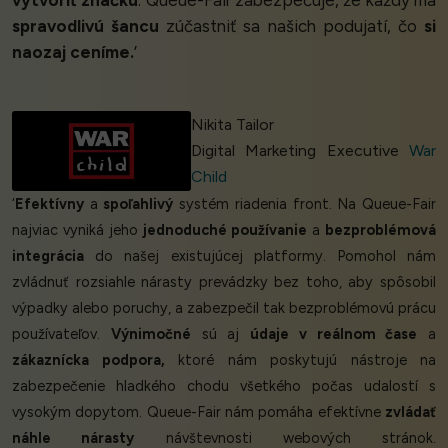
vytvoriť značku
. Queue-Fair zabezpečuje, že každý má
spravodlivú šancu
zúčastniť sa našich podujatí, čo
si
naozaj ceníme.
’
Nikita Tailor
Digital Marketing Executive
War
Child
‘
Efektívny
a
spoľahlivý
systém riadenia front. Na Queue-Fair
najviac vyniká jeho
jednoduché používanie
a
bezproblémová
integrácia
do našej existujúcej platformy. Pomohol nám
zvládnuť rozsiahle nárasty prevádzky bez toho, aby spôsobil
výpadky alebo poruchy, a zabezpečil tak bezproblémovú prácu
používateľov.
Výnimočné
sú aj
údaje v reálnom čase
a
zákaznícka podpora,
ktoré nám poskytujú nástroje na
zabezpečenie hladkého chodu všetkého počas udalostí s
vysokým dopytom. Queue-Fair nám pomáha efektívne
zvládať
náhle nárasty
návštevnosti webových stránok.