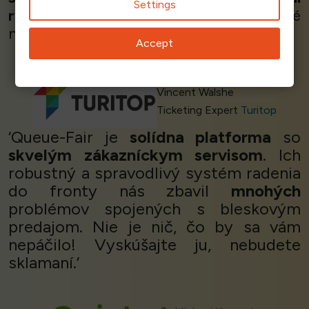
Settings
rýchlejšie
. Robí presne to, čo je uvedené
na obale. Riešenie
fungovalo perfektne
.’
Accept
Vincent Walshe
Ticketing Expert
Turitop
‘Queue-Fair je
solídna platforma
so
skvelým zákazníckym servisom
. Ich
robustný a spravodlivý systém radenia
do fronty nás zbavil
mnohých
problémov spojených s bleskovým
predajom. Nie je nič, čo by sa vám
nepáčilo! Vyskúšajte ju, nebudete
sklamaní.’