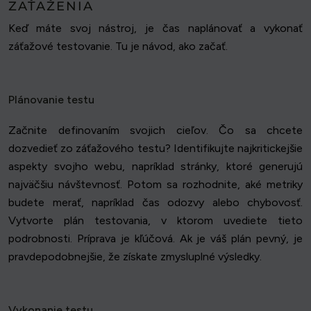
ZAŤAŽENIA
Keď máte svoj nástroj, je čas naplánovať a vykonať
záťažové testovanie. Tu je návod, ako začať.
Plánovanie testu
Začnite definovaním svojich cieľov. Čo sa chcete
dozvedieť zo záťažového testu? Identifikujte najkritickejšie
aspekty svojho webu, napríklad stránky, ktoré generujú
najväčšiu návštevnosť. Potom sa rozhodnite, aké metriky
budete merať, napríklad čas odozvy alebo chybovosť.
Vytvorte plán testovania, v ktorom uvediete tieto
podrobnosti. Príprava je kľúčová. Ak je váš plán pevný, je
pravdepodobnejšie, že získate zmysluplné výsledky.
Vykonanie testu