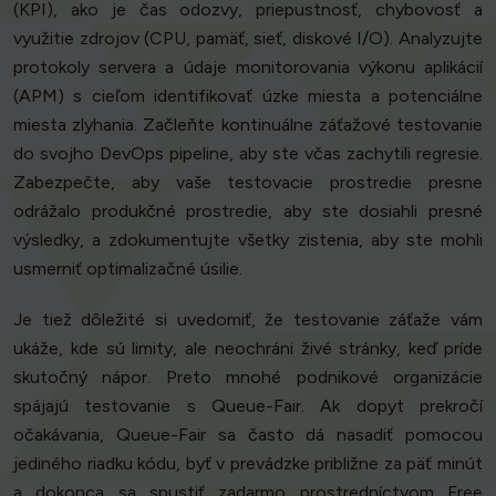
(KPI), ako je čas odozvy, priepustnosť, chybovosť a
využitie zdrojov (CPU, pamäť, sieť, diskové I/O). Analyzujte
protokoly servera a údaje monitorovania výkonu aplikácií
(APM) s cieľom identifikovať úzke miesta a potenciálne
miesta zlyhania. Začleňte kontinuálne záťažové testovanie
do svojho DevOps pipeline, aby ste včas zachytili regresie.
Zabezpečte, aby vaše testovacie prostredie presne
odrážalo produkčné prostredie, aby ste dosiahli presné
výsledky, a zdokumentujte všetky zistenia, aby ste mohli
usmerniť optimalizačné úsilie.
Je tiež dôležité si uvedomiť, že testovanie záťaže vám
ukáže, kde sú limity, ale neochráni živé stránky, keď príde
skutočný nápor. Preto mnohé podnikové organizácie
spájajú testovanie s Queue-Fair. Ak dopyt prekročí
očakávania, Queue-Fair sa často dá nasadiť pomocou
jediného riadku kódu, byť v prevádzke približne za päť minút
a dokonca sa spustiť zadarmo prostredníctvom Free