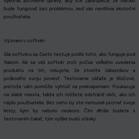
vykonať potrebné úpravy, aby ste zabezpečili, že všetko
bude fungovať bez problémov, keď vás navštívia skutoční
používatelia.
Význam v softvéri
Sila softvéru sa často testuje podľa toho, ako funguje pod
tlakom. Ak sa váš softvér zrúti počas veľkého uvedenia
produktu na trh, riskujete, že stratíte zákazníkov a
poškodíte svoju povesť. Testovanie záťaže je kľúčové,
pretože vám pomôže vyhnúť sa prekvapeniam. Poukazuje
na slabé miesta, takže ich môžete odstrániť skôr, ako ich
nájdu používatelia. Bez neho by ste nemuseli poznať svoje
limity, kým by nebolo neskoro. Čím dlhšie budete s
testovaním čakať, tým vyššie budú stávky.