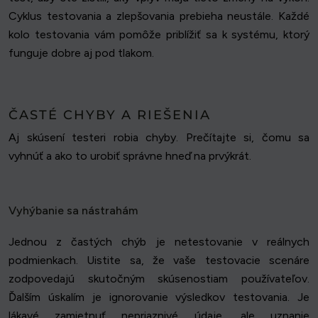
Cyklus testovania a zlepšovania prebieha neustále. Každé
kolo testovania vám pomôže priblížiť sa k systému, ktorý
funguje dobre aj pod tlakom.
ČASTÉ CHYBY A RIEŠENIA
Aj skúsení testeri robia chyby. Prečítajte si, čomu sa
vyhnúť a ako to urobiť správne hneď na prvýkrát.
Vyhýbanie sa nástrahám
Jednou z častých chýb je netestovanie v reálnych
podmienkach. Uistite sa, že vaše testovacie scenáre
zodpovedajú skutočným skúsenostiam používateľov.
Ďalším úskalím je ignorovanie výsledkov testovania. Je
lákavé zamietnuť nepriaznivé údaje, ale uznanie