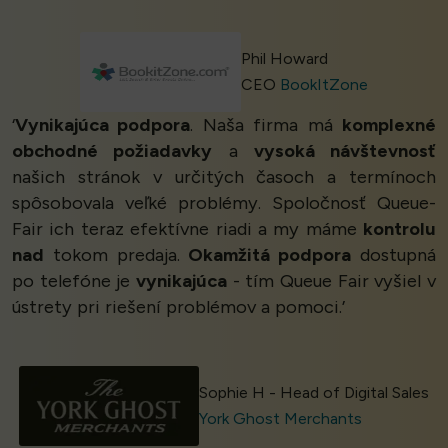
Phil Howard
CEO
BookItZone
‘
Vynikajúca podpora
. Naša firma má
komplexné
obchodné požiadavky
a
vysoká návštevnosť
našich stránok v určitých časoch a termínoch
spôsobovala veľké problémy. Spoločnosť Queue-
Fair ich teraz efektívne riadi a my máme
kontrolu
nad
tokom predaja.
Okamžitá podpora
dostupná
po telefóne je
vynikajúca
- tím Queue Fair vyšiel v
ústrety pri riešení problémov a pomoci.’
Sophie H - Head of Digital Sales
York Ghost Merchants