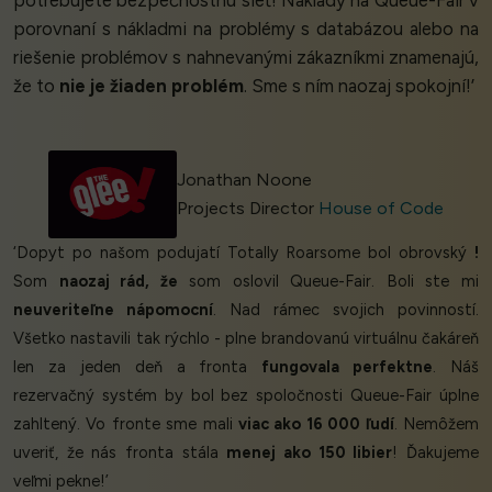
porovnaní s nákladmi na problémy s databázou alebo na
riešenie problémov s nahnevanými zákazníkmi znamenajú,
že to
nie je žiaden problém
. Sme s ním naozaj spokojní!’
Jonathan Noone
Projects Director
House of Code
‘Dopyt po našom podujatí Totally Roarsome bol obrovský
!
Som
naozaj rád, že
som oslovil Queue-Fair. Boli ste mi
neuveriteľne nápomocní
. Nad rámec svojich povinností.
Všetko nastavili tak rýchlo - plne brandovanú virtuálnu čakáreň
len za jeden deň a fronta
fungovala perfektne
. Náš
rezervačný systém by bol bez spoločnosti Queue-Fair úplne
zahltený. Vo fronte sme mali
viac ako 16 000 ľudí
. Nemôžem
uveriť, že nás fronta stála
menej ako 150 libier
! Ďakujeme
veľmi pekne!’