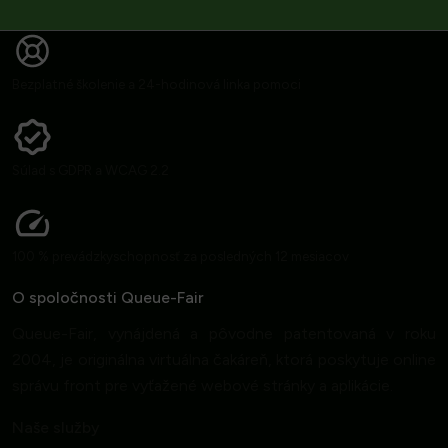
Bezplatné školenie a 24-hodinová linka pomoci
Súlad s GDPR a WCAG 2.2
100 % prevádzkyschopnosť za posledných 12 mesiacov
O spoločnosti Queue-Fair
Queue-Fair, vynájdená a pôvodne patentovaná v roku
2004, je originálna virtuálna čakáreň, ktorá poskytuje online
správu front pre vyťažené webové stránky a aplikácie.
Naše služby