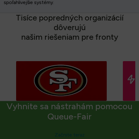
spoľahlivejšie systémy.
T
i
s
í
c
e
p
o
p
r
e
d
n
ý
c
h
o
r
g
a
n
i
z
á
c
i
í
d
ô
v
e
r
u
j
ú
n
a
š
i
m
r
i
e
š
e
n
i
a
m
p
r
e
f
r
o
n
t
y
Vyhnite sa nástrahám pomocou
Queue-Fair
Začnite teraz