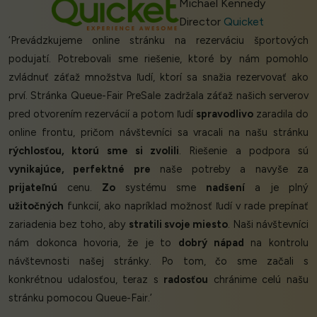
Michael Kennedy
Director
Quicket
‘Prevádzkujeme online stránku na rezerváciu športových
podujatí. Potrebovali sme riešenie, ktoré by nám pomohlo
zvládnuť záťaž množstva ľudí, ktorí sa snažia rezervovať ako
prví. Stránka Queue-Fair PreSale zadržala záťaž našich serverov
pred otvorením rezervácií a potom ľudí
spravodlivo
zaradila do
online frontu, pričom návštevníci sa vracali na našu stránku
rýchlosťou, ktorú sme si zvolili
. Riešenie a podpora sú
vynikajúce, perfektné pre
naše potreby a navyše za
prijateľnú
cenu.
Zo
systému sme
nadšení
a je plný
užitočných
funkcií, ako napríklad možnosť ľudí v rade prepínať
zariadenia bez toho, aby
stratili svoje miesto
. Naši návštevníci
nám dokonca hovoria, že je to
dobrý nápad
na kontrolu
návštevnosti našej stránky. Po tom, čo sme začali s
konkrétnou udalosťou, teraz s
radosťou
chránime celú našu
stránku pomocou Queue-Fair.’