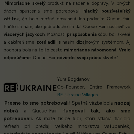
‘
Mimoriadne skvelý
produkt na riadenie dopravy. V prvých
dňoch spustenia sme potrebovali
hladký používateľský
zážitok
, čo bolo možné dosiahnuť len pridaním Queue-Fair.
Páčilo sa nám, ako jednoducho sa dal Queue Fair nastaviť vo
viacerých jazykoch
. Možnosti
prispôsobenia
kódu boli skvelé
a čakáreň sme
zosúladili s
naším dizajnovým systémom. Aj
podpora bola na tejto ceste
mimoriadne nápomocná
.
Vrelo
odporúčame
. Queue-Fair
odviedol svoju prácu skvele.
’
Yura Bogdanov
Co-Founder, Entire Framework
RE: Ukraine Villages
‘
Presne to sme potrebovali!
Spätná väzba bola
naozaj
dobrá
a Queue-Fair
fungoval tak, ako sme
potrebovali.
Ak máte tisíce ľudí, ktorí stlačia tlačidlo
refresh pri predaji veľkého množstva vstupeniek,
potrebujete bezpečnostnú sieť! Náklady na Queue-Fair v