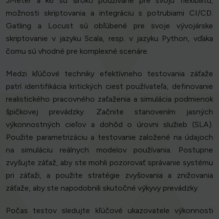
JMeter a k6 sú široko používané pre svoju flexibilitu,
možnosti skriptovania a integráciu s potrubiami CI/CD.
Gatling a Locust sú obľúbené pre svoje vývojárske
skriptovanie v jazyku Scala, resp. v jazyku Python, vďaka
čomu sú vhodné pre komplexné scenáre.
Medzi kľúčové techniky efektívneho testovania záťaže
patrí identifikácia kritických ciest používateľa, definovanie
realistického pracovného zaťaženia a simulácia podmienok
špičkovej prevádzky. Začnite stanovením jasných
výkonnostných cieľov a dohôd o úrovni služieb (SLA).
Použite parametrizáciu a testovanie založené na údajoch
na simuláciu reálnych modelov používania. Postupne
zvyšujte záťaž, aby ste mohli pozorovať správanie systému
pri záťaži, a použite stratégie zvyšovania a znižovania
záťaže, aby ste napodobnili skutočné výkyvy prevádzky.
Počas testov sledujte kľúčové ukazovatele výkonnosti