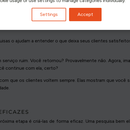
ookie usage or use settings to manage categories individually.
sfação do cliente. Elas informam o que está funcionando bem 
nhando.
Settings
Accept
squisas o ajudam a entender o que deixa seus clientes satisfeit
 serviço ruim. Você retornou? Provavelmente não. Agora, i
cê continue com ela, certo?
 com que os clientes voltem sempre. Elas mostram que você s
dade.
EFICAZES
próxima etapa é criá-las de forma eficaz. Uma pesquisa bem el