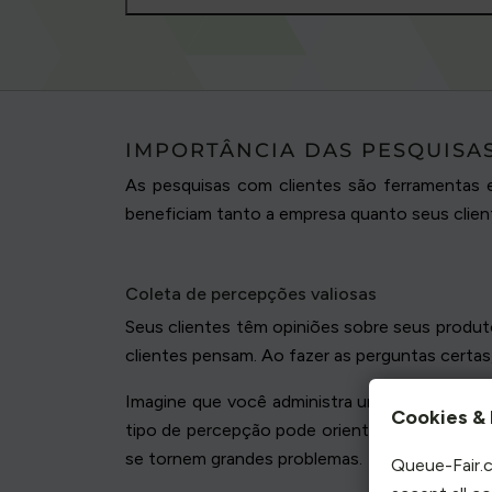
IMPORTÂNCIA DAS PESQUISA
As pesquisas com clientes são ferramentas e
beneficiam tanto a empresa quanto seus clien
Coleta de percepções valiosas
Seus clientes têm opiniões sobre seus produto
clientes pensam. Ao fazer as perguntas certas
Imagine que você administra uma pequena caf
Cookies & 
tipo de percepção pode orientar melhorias. N
se tornem grandes problemas.
Queue-Fair.c