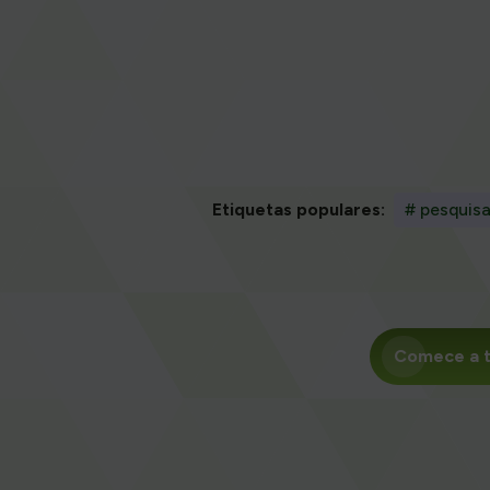
Etiquetas populares:
# pesquisa
Comece a t