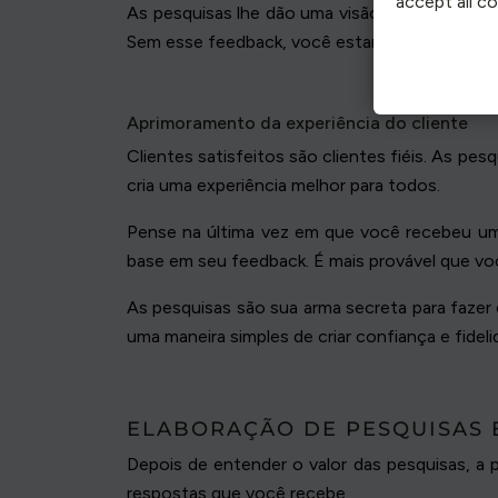
accept all c
As pesquisas lhe dão uma visão geral da sati
Sem esse feedback, você estará apenas adivi
Aprimoramento da experiência do cliente
Clientes satisfeitos são clientes fiéis. As pe
cria uma experiência melhor para todos.
Pense na última vez em que você recebeu um
base em seu feedback. É mais provável que vo
As pesquisas são sua arma secreta para fazer
uma maneira simples de criar confiança e fideli
ELABORAÇÃO DE PESQUISAS 
Depois de entender o valor das pesquisas, a 
respostas que você recebe.