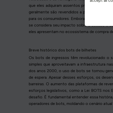
accept all c
que eles adquiram assentos premium, deixand
geralmente são revendidos a preços signific
para os consumidores. Embora alguns argumen
se considera seu impacto sobre o acesso e os
eles apresentam no ecossistema de compra de
Breve histórico dos bots de bilhetes
Os bots de ingressos têm revolucionado o se
simples que aproveitavam a infraestrutura n
dos anos 2000, o uso de bots se tornou gene
de espera. Apesar desses esforços, os dese
barreiras. O aumento das plataformas de reve
esforços legislativos, como a Lei BOTS nos 
desafio. É fundamental entender essa históri
operadores de bots, moldando o cenário atual