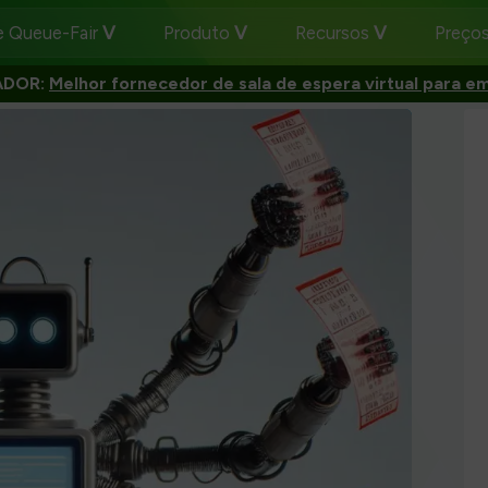
e Queue-Fair
Produto
Recursos
Preço
ADOR:
Melhor fornecedor de sala de espera virtual para e