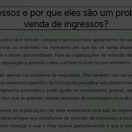
essos e por que eles são um pro
venda de ingressos?
zados que tentam comprar ingressos mais rapidamente do que
entrar no inventário no momento em que ele se torna dispon
é o abuso automatizado. Para as organizações de emissão de in
à reputação e pressão sobre a infraestrutura no pior momento 
o são apenas um problema de segurança. Eles também são um 
um aumento repentino de bots pode prejudicar sua plataforma, 
namento automático pode ajudar no crescimento gradual, mas
or isso que as grandes vendas precisam de modelagem ativa da
erece às organizações de nível empresarial uma sala de esper
 sobrecarregue sua plataforma de emissão de ingressos, e po
smo começar a usar o Free Queue gratuitamente, o que o torna