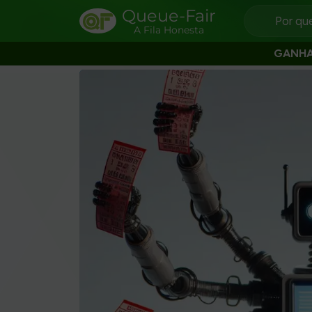
Queue-Fair
Por qu
A Fila Honesta
GANH