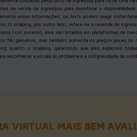
ntemente utilizadas pelos bots de ingressos para obter uma v
es de venda de ingressos para monitorar a disponibilidade
uamente essas informações, os bots podem reagir instant
s. O scalping, por outro lado, refere-se à revenda de ingress
ssos com sucesso, eles são listados em plataformas de mer
ra os fãs genuínos, mas também aumenta os preços gerais do
ping quanto o scalping, garantindo que eles explorem todas
ra reconhecer a escala do problema e a complexidade de comb
ERA VIRTUAL MAIS BEM AVA