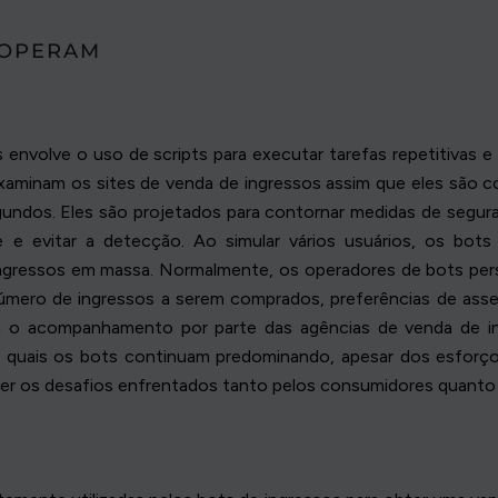
 OPERAM
envolve o uso de scripts para executar tarefas repetitivas e
xaminam os sites de venda de ingressos assim que eles são 
gundos. Eles são projetados para contornar medidas de se
de e evitar a detecção. Ao simular vários usuários, os bot
ingressos em massa. Normalmente, os operadores de bots perso
mero de ingressos a serem comprados, preferências de asse
a o acompanhamento por parte das agências de venda de ing
s quais os bots continuam predominando, apesar dos esforços
r os desafios enfrentados tanto pelos consumidores quanto p