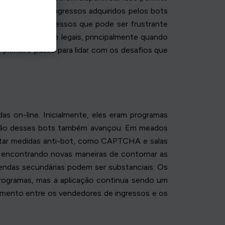
virtuais. Os ingressos adquiridos pelos bots
mbistas de ingressos que pode ser frustrante
stões éticas e legais, principalmente quando
primeiro passo para lidar com os desafios que
s on-line. Inicialmente, eles eram programas
icação desses bots também avançou. Em meados
entar medidas anti-bot, como CAPTCHA e salas
 encontrando novas maneiras de contornar as
vendas secundárias podem ser substanciais. Os
programas, mas a aplicação continua sendo um
damento entre os vendedores de ingressos e os