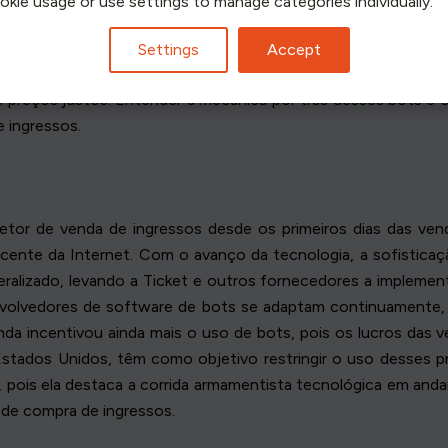
ookie usage or use settings to manage categories individually.
o menos opções para os verdadeiros fãs que esperam em filas 
ativamente mais altos, criando um mercado secundário para ca
Settings
Accept
tem que os bots são apenas ferramentas, seu uso levanta que
 preços justos. Entender a mecânica por trás desses bots é o 
 ingressos.
tor de venda de ingressos desde os primeiros dias das venda
ascente da Internet. Com o avanço da tecnologia, a sofist
ralizado, levando a Ticket e outros fornecedores a implem
nvolvedores de software de bots se adaptam continuamente,
nda incentivou ainda mais o uso de bots, pois os lucros das 
Estados Unidos, têm como objetivo restringir o uso desses 
a, pois ela destaca a corrida armamentista tecnológica em an
 de compra de ingressos.