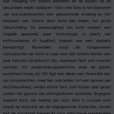
hun toegang tot tickets beperken en de prijzen op de
secundaire markt opdrijven. Voor veel fans is het bijwonen
van live-evenementen een gekoesterde ervaring en het
mislopen van tickets door bots kan leiden tot grote
teleurstelling. De aanwezigheid van bots creëert een
ongelijk speelveld, waar technologie, in plaats van
enthousiasme of loyaliteit, bepaalt wie een zitplaats
bemachtigt. Bovendien zorgt de toegenomen
concurrentie van bots er vaak voor dat tickets binnen een
paar minuten uitverkocht zijn, waardoor fans zich moeten
wenden tot wederverkoopplatforms waar de prijzen
exorbitant hoog zijn. Dit legt niet alleen een financiële last
op consumenten, maar kan ook leiden tot een gevoel van
rechteloosheid, omdat echte fans zich buiten spel gezet
voelen ten gunste van winstgedreven operaties. Begrijpen
waarom bots van belang zijn voor fans is cruciaal voor
zowel de industrie als de regelgevende instanties, omdat
het de noodzaak benadrukt voor effectieve maatregelen