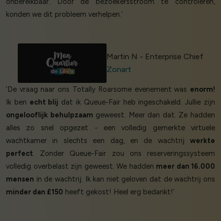
onbereikbaar. Door de bezoekersstroom te controleren,
konden we dit probleem verhelpen.’
Martin N - Enterprise Chief
Zonart
‘De vraag naar ons Totally Roarsome evenement was
enorm!
Ik ben
echt blij
dat ik Queue-Fair heb ingeschakeld. Jullie zijn
ongelooflijk behulpzaam
geweest. Meer dan dat. Ze hadden
alles zo snel opgezet - een volledig gemerkte virtuele
wachtkamer in slechts een dag, en de wachtrij
werkte
perfect
. Zonder Queue-Fair zou ons reserveringssysteem
volledig overbelast zijn geweest. We hadden
meer dan 16.000
mensen
in de wachtrij. Ik kan niet geloven dat de wachtrij ons
minder dan £150
heeft gekost! Heel erg bedankt!’