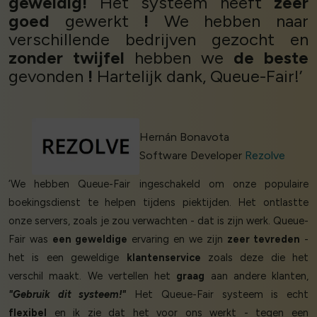
geweldig!
Het systeem heeft
zeer
goed
gewerkt
!
We hebben naar
verschillende bedrijven gezocht en
zonder twijfel
hebben we
de beste
gevonden
!
Hartelijk dank, Queue-Fair!’
Hernán Bonavota
Software Developer
Rezolve
‘We hebben Queue-Fair ingeschakeld om onze populaire
boekingsdienst te helpen tijdens piektijden. Het ontlastte
onze servers, zoals je zou verwachten - dat is zijn werk. Queue-
Fair was
een geweldige
ervaring en we zijn
zeer tevreden
-
het is een geweldige
klantenservice
zoals deze die het
verschil maakt. We vertellen het
graag
aan andere klanten,
"Gebruik dit systeem!"
Het Queue-Fair systeem is echt
flexibel
en ik zie dat het voor ons werkt - tegen een