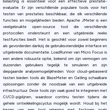
belasting is essentieel voor een effectieve prestatie-
evaluatie. Er zijn verschillende populaire tools voor het
testen van prestaties beschikbaar, die elk verschillende
functies en mogelijkheden bieden. Apache JMeter is een
veelgebruikte open-source tool die verschillende
protocollen ondersteunt en een uitgebreide reeks
testfuncties biedt. Het is geschikt voor zowel beginners
als gevorderden dankzij de gebruiksvriendelijke interface en
uitgebreide documentatie. LoadRunner van Micro Focus is
een andere robuuste optie, bekend om zijn vermogen om
duizenden gebruikers tegelijk te simuleren en zijn
diepgaande analysemogelijkheden. Voor cloud-gebaseerd
testen bieden tools als BlazeMeter en Gatling schaalbare
Cookies & Privacy
oplossingen zonder de noodzaak van een uitgebreide
Queue-Fair.com uses cookies to provide content
infrastructuur. Deze tools zijn vaak goed te integreren met
and improve your experience. You can accept all
CI/CD-pijplijnen, waardoor continu testen tijdens de
cookie usage or use settings to manage
gehele ontwikkelingscyclus mogelijk wordt. Houd bij het
categories individually.
kiezen van een tool rekening met factoren zoals