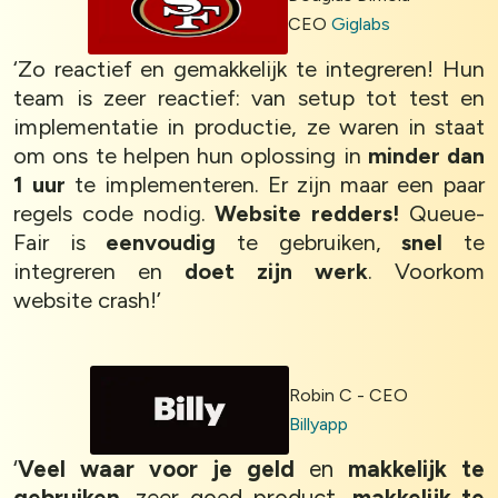
CEO
Giglabs
‘Zo reactief en gemakkelijk te integreren! Hun
team is zeer reactief: van setup tot test en
implementatie in productie, ze waren in staat
om ons te helpen hun oplossing in
minder dan
1 uur
te implementeren. Er zijn maar een paar
regels code nodig.
Website redders!
Queue-
Fair is
eenvoudig
te gebruiken,
snel
te
integreren en
doet zijn werk
. Voorkom
website crash!’
Robin C - CEO
Billyapp
‘
Veel waar voor je geld
en
makkelijk te
gebruiken,
zeer goed product,
makkelijk te