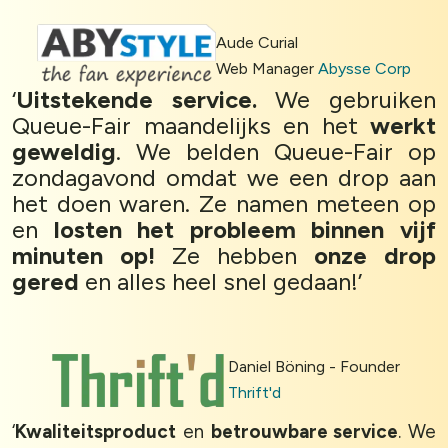
Aude Curial
Web Manager
Abysse Corp
‘
Uitstekende service.
We gebruiken
Queue-Fair maandelijks en het
werkt
geweldig
. We belden Queue-Fair op
zondagavond omdat we een drop aan
het doen waren. Ze namen meteen op
en
losten het probleem binnen vijf
minuten op!
Ze hebben
onze drop
gered
en alles heel snel gedaan!’
Daniel Böning - Founder
Thrift'd
‘
Kwaliteitsproduct
en
betrouwbare service
. We