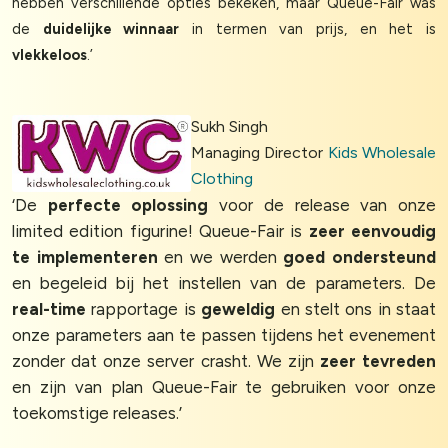
hebben verschillende opties bekeken, maar Queue-Fair was
de
duidelijke winnaar
in termen van prijs, en het is
vlekkeloos
.’
Sukh Singh
Managing Director
Kids Wholesale
Clothing
‘De
perfecte oplossing
voor de release van onze
limited edition figurine! Queue-Fair is
zeer eenvoudig
te implementeren
en we werden
goed ondersteund
en begeleid bij het instellen van de parameters. De
real-time
rapportage is
geweldig
en stelt ons in staat
onze parameters aan te passen tijdens het evenement
zonder dat onze server crasht. We zijn
zeer tevreden
en zijn van plan Queue-Fair te gebruiken voor onze
toekomstige releases.’