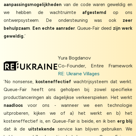
aanpassingsmogelijkheden
van de code waren geweldig en
we hebben de wachtruimte
afgestemd
op ons
ontwerpsysteem. De ondersteuning was ook
zeer
behulpzaam
.
Een echte aanrader
. Queue-Fair deed
zijn werk
geweldig.
’
Yura Bogdanov
Co-Founder, Entire Framework
RE: Ukraine Villages
‘No nonsense,
kosteneffectief
wachtrijsysteem dat werkt.
Queue-Fair heeft ons geholpen bij zowel specifieke
productlanceringen als dagelijkse verkeerspieken. Het werkt
naadloos
voor ons - wanneer we een technologie
uitproberen, kijken we of a) het werkt en b) het
kosteneffectief is, en Queue-Fair is beide, en ik ben
erg blij
dat ik de
uitstekende
service kan blijven gebruiken. We