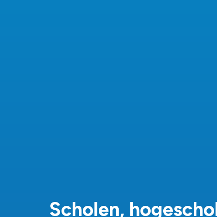
S
c
h
o
l
e
n
,
h
o
g
e
s
c
h
o