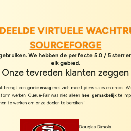
RDEELDE VIRTUELE WACHTR
SOURCEFORGE
 gebruiken. We hebben de perfecte 5.0 / 5 sterr
elk gebied.
Onze
tevreden klanten
zeggen
dat brengt een
grote vraag
met zich mee tijdens sales en drops. 
form werken. Queue-Fair was niet alleen
heel gemakkelijk
te impl
en te werken om onze doelen te bereiken.’
Douglas Dimola