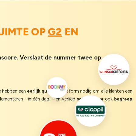
UIMTE OP
G2
EN
enscore. Verslaat de nummer twee op
We hebben een
eerlijk queuing
platform nodig om alle klanten een
ementeren - in één dag! - en verliep
soepel
, maar ook
begreep