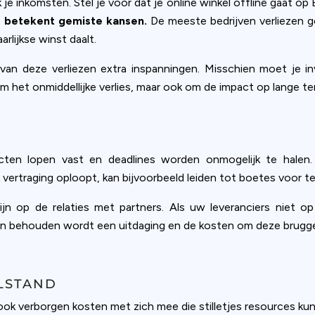
ookie usage or use settings to manage categories individually.
e inkomsten. Stel je voor dat je online winkel offline gaat op Bl
ne betekent gemiste kansen.
De meeste bedrijven verliezen ge
Settings
Accept
arlijkse winst daalt.
van deze verliezen extra inspanningen. Misschien moet je 
m het onmiddellijke verlies, maar ook om de impact op lange ter
ecten lopen vast en deadlines worden onmogelijk te halen
ertraging oploopt, kan bijvoorbeeld leiden tot boetes voor te 
ijn op de relaties met partners. Als uw leveranciers niet 
en behouden wordt een uitdaging en de kosten om deze bruggen
LSTAND
ook verborgen kosten met zich mee die stilletjes resources ku