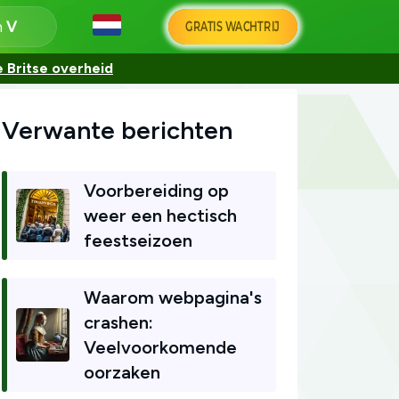
n
GRATIS WACHTRIJ
 Britse overheid
Verwante berichten
Voorbereiding op
weer een hectisch
feestseizoen
Waarom webpagina's
crashen:
Veelvoorkomende
oorzaken