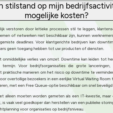
 stilstand op mijn bedrijfsactivi
mogelijke kosten?
lijk verstoren door kritieke processen stil te leggen, klante
temen of netwerken niet beschikbaar zijn, kunnen werknemers 
en gemiste deadlines. Voor klantgerichte bedrijven kan down
uikers geen toegang hebben tot uw producten of diensten.
 onmiddellijke verlies van omzet. Downtime kan leiden tot he
ermijn. Voor bedrijfsorganisaties die grote lanceringen, 
t praktische manieren om het risico op downtime te verminder
oor overtollige bezoekers in een eerlijke Virtual Waiting Roo
teren, met een Free Queue-optie beschikbaar om snel beveiligd
et alleen moeten worden gemeten als een IT-kwestie, maar o
is vaak veel goedkoper dan herstellen van een publieke stori
tplanning voor organisaties op bedrijfsniveau.