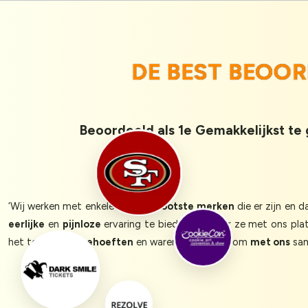
DE BEST BEOO
Beoordeeld als 1e Gemakkelijkst te
‘Wij werken met enkele van de
grootste merken
die er zijn en 
eerlijke
en
pijnloze
ervaring te bieden wanneer ze met ons plat
het team
onze behoeften
en waren ze in staat om
met ons
sam