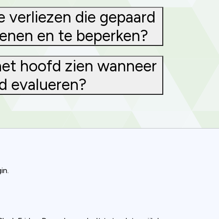
e verliezen die gepaard
kenen en te beperken?
 het hoofd zien wanneer
nd evalueren?
in.
ence. You can