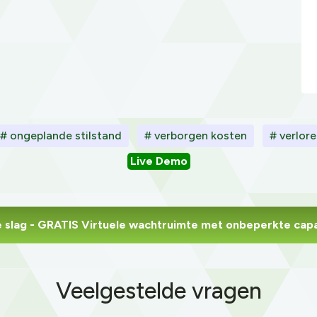
# ongeplande stilstand
# verborgen kosten
# verlore
Live Demo
 slag
- GRATIS Virtuele wachtruimte met onbeperkte capa
Veelgestelde vragen