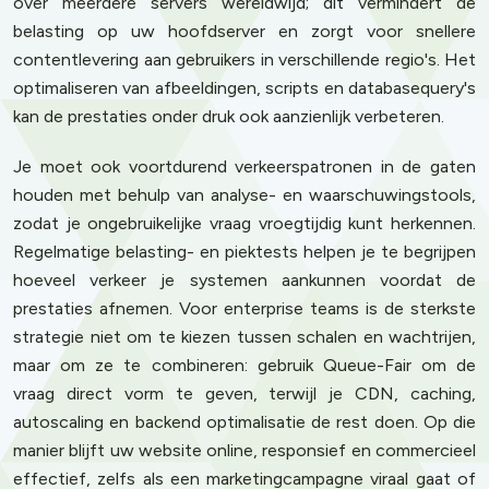
over meerdere servers wereldwijd; dit vermindert de
belasting op uw hoofdserver en zorgt voor snellere
contentlevering aan gebruikers in verschillende regio's. Het
optimaliseren van afbeeldingen, scripts en databasequery's
kan de prestaties onder druk ook aanzienlijk verbeteren.
Je moet ook voortdurend verkeerspatronen in de gaten
houden met behulp van analyse- en waarschuwingstools,
zodat je ongebruikelijke vraag vroegtijdig kunt herkennen.
Regelmatige belasting- en piektests helpen je te begrijpen
hoeveel verkeer je systemen aankunnen voordat de
prestaties afnemen. Voor enterprise teams is de sterkste
strategie niet om te kiezen tussen schalen en wachtrijen,
maar om ze te combineren: gebruik Queue-Fair om de
vraag direct vorm te geven, terwijl je CDN, caching,
autoscaling en backend optimalisatie de rest doen. Op die
manier blijft uw website online, responsief en commercieel
effectief, zelfs als een marketingcampagne viraal gaat of