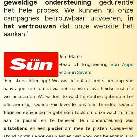
geweldige ondersteuning
gedurende
het hele proces. We kunnen nu onze
campagnes betrouwbaar uitvoeren,
in
het vertrouwen
dat onze website het
aankan.’
Jem Marsh
Head of Engineering
Sun Apps
and Sun Savers
‘Een stress killer app! We wisten dat er een stormloop van
aanvragen zou komen via een nieuwe e-overheidsdienst die
we lanceerden. We wilden de wachtrij continu gebruiken ter
Cookies & Privacy
bescherming. Queue-Fair leverde ons een branded Queue
Queue-Fair.com uses cookies to provide content
Page en eenvoudig te gebruiken tools om onze wachtruimte
and improve your experience. You can accept all
aan te passen en te beheren. Hun ondersteuning was
cookie usage or use settings to manage
uitstekend
en een
plezier
om mee te praten. Queue-Fair
categories individually.
stond continu
voor ons
klaar en wat voor ons belangrijk is, is