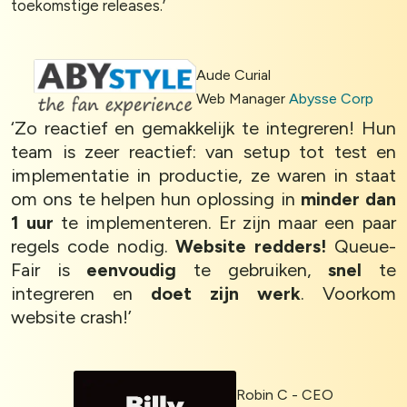
toekomstige releases.’
Aude Curial
Web Manager
Abysse Corp
‘Zo reactief en gemakkelijk te integreren! Hun
team is zeer reactief: van setup tot test en
implementatie in productie, ze waren in staat
om ons te helpen hun oplossing in
minder dan
1 uur
te implementeren. Er zijn maar een paar
regels code nodig.
Website redders!
Queue-
Fair is
eenvoudig
te gebruiken,
snel
te
integreren en
doet zijn werk
. Voorkom
website crash!’
Robin C - CEO