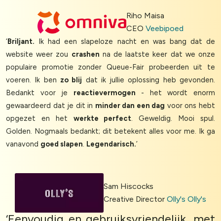
Riho Maisa
CEO
Veebipoed
‘
Briljant.
Ik had een slapeloze nacht en was bang dat de
website weer zou
crashen
na de laatste keer dat we onze
populaire promotie zonder Queue-Fair probeerden uit te
voeren. Ik ben
zo blij
dat ik jullie oplossing heb gevonden.
Bedankt voor je
reactievermogen
- het wordt enorm
gewaardeerd dat je dit in
minder dan een dag
voor ons hebt
opgezet en het
werkte perfect
. Geweldig. Mooi spul.
Golden. Nogmaals bedankt; dit betekent alles voor me. Ik ga
vanavond
goed slapen
.
Legendarisch.
’
Sam Hiscocks
Creative Director
Olly's Olly's
‘Eenvoudig en gebruiksvriendelijk, met