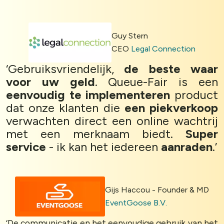
Guy Stern
CEO
Legal Connection
‘Gebruiksvriendelijk,
de beste waar
voor uw geld
. Queue-Fair is een
eenvoudig te implementeren
product
dat onze klanten die
een piekverkoop
verwachten direct een online wachtrij
met een merknaam biedt.
Super
service
- ik kan het iedereen
aanraden
.’
Gijs Haccou - Founder & MD
EventGoose B.V.
‘De communicatie en het eenvoudige gebruik van het