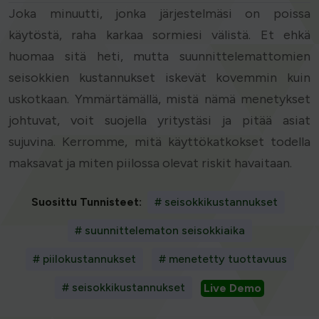
Joka minuutti, jonka järjestelmäsi on poissa
käytöstä, raha karkaa sormiesi välistä. Et ehkä
huomaa sitä heti, mutta suunnittelemattomien
seisokkien kustannukset iskevät kovemmin kuin
uskotkaan. Ymmärtämällä, mistä nämä menetykset
johtuvat, voit suojella yritystäsi ja pitää asiat
sujuvina. Kerromme, mitä käyttökatkokset todella
maksavat ja miten piilossa olevat riskit havaitaan.
Suosittu Tunnisteet:
# seisokkikustannukset
# suunnittelematon seisokkiaika
# piilokustannukset
# menetetty tuottavuus
# seisokkikustannukset
Live Demo