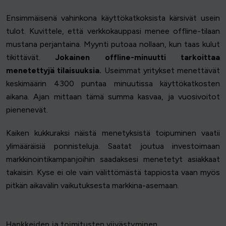
Ensimmäisenä vahinkona käyttökatkoksista kärsivät usein
tulot. Kuvittele, että verkkokauppasi menee offline-tilaan
mustana perjantaina. Myynti putoaa nollaan, kun taas kulut
tikittävät.
Jokainen offline-minuutti tarkoittaa
menetettyjä tilaisuuksia.
Useimmat yritykset menettävät
keskimäärin 4300 puntaa minuutissa käyttökatkosten
aikana. Ajan mittaan tämä summa kasvaa, ja vuosivoitot
pienenevät.
Kaiken kukkuraksi näistä menetyksistä toipuminen vaatii
ylimääräisiä ponnisteluja. Saatat joutua investoimaan
markkinointikampanjoihin saadaksesi menetetyt asiakkaat
takaisin. Kyse ei ole vain välittömästä tappiosta vaan myös
pitkän aikavälin vaikutuksesta markkina-asemaan.
Hankkeiden ja toimitusten viivästyminen