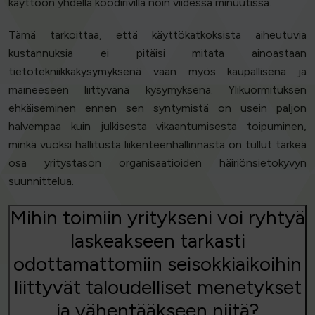
käyttöön yhdellä koodirivillä noin viidessä minuutissa.
Tämä tarkoittaa, että käyttökatkoksista aiheutuvia
kustannuksia ei pitäisi mitata ainoastaan
tietotekniikkakysymyksenä vaan myös kaupallisena ja
maineeseen liittyvänä kysymyksenä. Ylikuormituksen
ehkäiseminen ennen sen syntymistä on usein paljon
halvempaa kuin julkisesta vikaantumisesta toipuminen,
minkä vuoksi hallitusta liikenteenhallinnasta on tullut tärkeä
osa yritystason organisaatioiden häiriönsietokyvyn
suunnittelua.
Mihin toimiin yritykseni voi ryhtyä
laskeakseen tarkasti
odottamattomiin seisokkiaikoihin
liittyvät taloudelliset menetykset
ja vähentääkseen niitä?