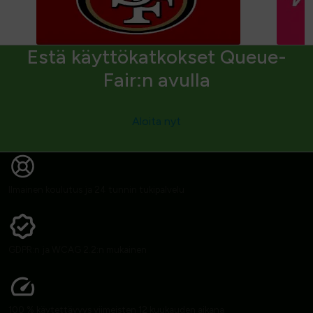
Estä käyttökatkokset Queue-
Fair:n avulla
Aloita nyt
Ilmainen koulutus ja 24 tunnin tukipalvelu
GDPR:n ja WCAG 2.2:n mukainen
100 % käytettävyys viimeisten 12 kuukauden aikana