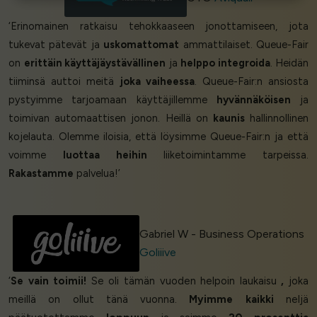
‘Erinomainen ratkaisu tehokkaaseen jonottamiseen, jota
tukevat pätevät ja
uskomattomat
ammattilaiset. Queue-Fair
on
erittäin käyttäjäystävällinen
ja
helppo integroida
. Heidän
tiiminsä auttoi meitä
joka vaiheessa
. Queue-Fair:n ansiosta
pystyimme tarjoamaan käyttäjillemme
hyvännäköisen
ja
toimivan automaattisen jonon. Heillä on
kaunis
hallinnollinen
kojelauta. Olemme iloisia, että löysimme Queue-Fair:n ja että
voimme
luottaa heihin
liiketoimintamme tarpeissa.
Rakastamme
palvelua!’
Gabriel W - Business Operations
Goliiive
‘
Se vain toimii!
Se oli tämän vuoden helpoin laukaisu
,
joka
meillä on ollut tänä vuonna.
Myimme kaikki
neljä