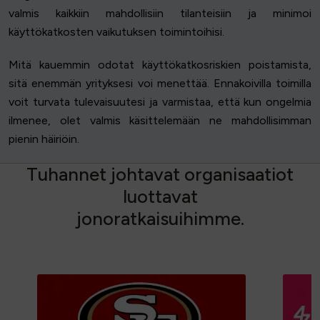
valmis kaikkiin mahdollisiin tilanteisiin ja minimoi
käyttökatkosten vaikutuksen toimintoihisi.
Mitä kauemmin odotat käyttökatkosriskien poistamista,
sitä enemmän yrityksesi voi menettää. Ennakoivilla toimilla
voit turvata tulevaisuutesi ja varmistaa, että kun ongelmia
ilmenee, olet valmis käsittelemään ne mahdollisimman
pienin häiriöin.
T
u
h
a
n
n
e
t
j
o
h
t
a
v
a
t
o
r
g
a
n
i
s
a
a
t
i
o
t
l
u
o
t
t
a
v
a
t
j
o
n
o
r
a
t
k
a
i
s
u
i
h
i
m
m
e
.