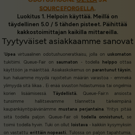
SOURCEFORGELLA
.
Luokitus 1. Helpoin käyttää. Meillä on
täydellinen 5.0 / 5 tähden pisteet. Päihittää
kakkostoimittajan kaikilla mittareilla.
Tyytyväiset asiakkaamme
sanovat
‘
Upea
virtuaalinen odotushuoneratkaisu, jolla on
uskomaton
tukitiimi. Queue-Fair on
saumaton
- todella
helppo
ottaa
käyttöön ja määrittää. Asiakaskokemus on
parantunut täysin
,
kun haluamme myydä rajoitetun määrän varastoa - emmekä
ylimyydä sitä liikaa
.
Ei enää sivuston hidastumisia tai ongelmia
korien lisäämisessä.
Täydellistä.
Queue-Fair:n ansiosta
tunsimme hallitsevamme tilannetta tärkeimpänä
kaupankäyntipäivänämme
mustana perjantaina
. Yritys pitää
siitä todella paljon. Queue-Fair oli
todella onnistunut,
se
toimii todella hyvin. Tuki on ollut
loistava
- kaikkiin kysymyksiin
on vastattu
erittäin nopeasti.
Tulossa on paljon tapahtumia,