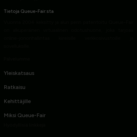
Tietoja Queue-Fair:sta
Vuonna 2004 keksitty ja alun perin patentoitu Queue-Fair
on alkuperäinen virtuaalinen odotushuone, joka tarjoaa
online-jononhallintaa kiireisille verkkosivustoille ja
sovelluksille.
Palvelumme
Yleiskatsaus
Ratkaisu
Kehittäjille
Miksi Queue-Fair
Hyödyllisiä linkkejä