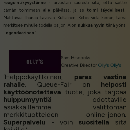
reagointikyvystänne
- arvostan suuresti sitä, että saitte
tämän toimimaan
alle
päivässä, ja se
toimi täydellisesti
.
Mahtavaa. Ihanaa tavaraa. Kultainen. Kiitos vielä kerran; tämä
merkitsee minulle todella paljon. Aion
nukkua hyvin
tänä yönä.
Legendaarinen.
’
Sam Hiscocks
Creative Director
Olly's Olly's
‘Helppokäyttöinen,
paras vastine
rahalle
. Queue-Fair on
helposti
käyttöönotettava
tuote, joka tarjoaa
huippumyyntiä
odottaville
asiakkaillemme välittömän
merkkituotteiden online-jonon.
Superpalvelu
- voin
suositella
sitä
kaikille.’