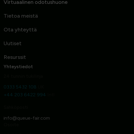
Virtuaalinen odotushuone
Tietoa meistä
Ota yhteyttä
Uutiset
Resurssit
Yhteystiedot
24 tunnin tukilinja
0333 5432 108
UK
+44 203 6422 994
Intl
Sähköposti
Osoite