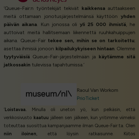
‘Queue-Fair:n työntekijät tekivät
kaikkensa
auttaakseen
meitä ottamaan jonotusjärjestelmänsä käyttöön
yhden
päivän aikana
. Kun jonossa oli
yli 25 000 ihmistä
, he
auttoivat meitä hallitsemaan liikennettä ruuhkahuippujen
aikana. Queue-Fair
tekee sen, mihin se on tarkoitettu
;
asettaa ihmisiä jonoon
kilpailukykyiseen hintaan
. Olemme
tyytyväisiä
Queue-Fair-järjestelmään ja
käytämme sitä
jatkossakin
tulevissa tapahtumissa.’
Raoul Van Workom
PrioTicket
‘
Loistavaa.
Minulla oli uneton yö, kun pelkäsin, että
verkkosivusto
kaatuu
jälleen sen jälkeen, kun yritimme viimeksi
toteuttaa suosittua kampanjaamme ilman Queue-Fair:ta. Olen
niin iloinen
, että löysin ratkaisunne. Kiitos