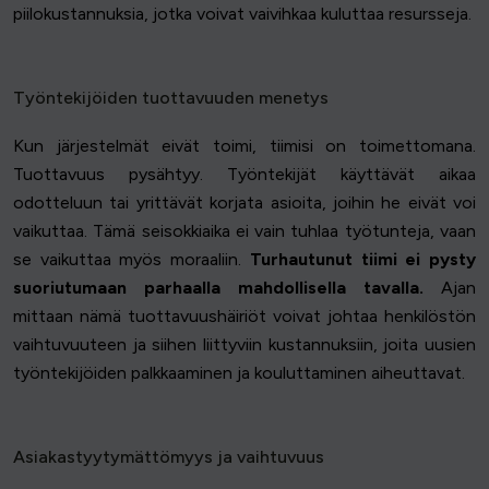
piilokustannuksia, jotka voivat vaivihkaa kuluttaa resursseja.
Työntekijöiden tuottavuuden menetys
Kun järjestelmät eivät toimi, tiimisi on toimettomana.
Tuottavuus pysähtyy. Työntekijät käyttävät aikaa
odotteluun tai yrittävät korjata asioita, joihin he eivät voi
vaikuttaa. Tämä seisokkiaika ei vain tuhlaa työtunteja, vaan
se vaikuttaa myös moraaliin.
Turhautunut tiimi ei pysty
suoriutumaan parhaalla mahdollisella tavalla.
Ajan
mittaan nämä tuottavuushäiriöt voivat johtaa henkilöstön
vaihtuvuuteen ja siihen liittyviin kustannuksiin, joita uusien
työntekijöiden palkkaaminen ja kouluttaminen aiheuttavat.
Asiakastyytymättömyys ja vaihtuvuus