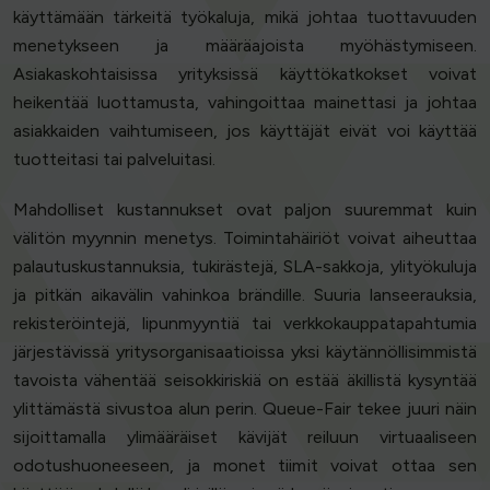
käyttämään tärkeitä työkaluja, mikä johtaa tuottavuuden
menetykseen ja määräajoista myöhästymiseen.
Asiakaskohtaisissa yrityksissä käyttökatkokset voivat
heikentää luottamusta, vahingoittaa mainettasi ja johtaa
asiakkaiden vaihtumiseen, jos käyttäjät eivät voi käyttää
tuotteitasi tai palveluitasi.
Mahdolliset kustannukset ovat paljon suuremmat kuin
välitön myynnin menetys. Toimintahäiriöt voivat aiheuttaa
palautuskustannuksia, tukirästejä, SLA-sakkoja, ylityökuluja
ja pitkän aikavälin vahinkoa brändille. Suuria lanseerauksia,
rekisteröintejä, lipunmyyntiä tai verkkokauppatapahtumia
järjestävissä yritysorganisaatioissa yksi käytännöllisimmistä
tavoista vähentää seisokkiriskiä on estää äkillistä kysyntää
ylittämästä sivustoa alun perin. Queue-Fair tekee juuri näin
sijoittamalla ylimääräiset kävijät reiluun virtuaaliseen
odotushuoneeseen, ja monet tiimit voivat ottaa sen