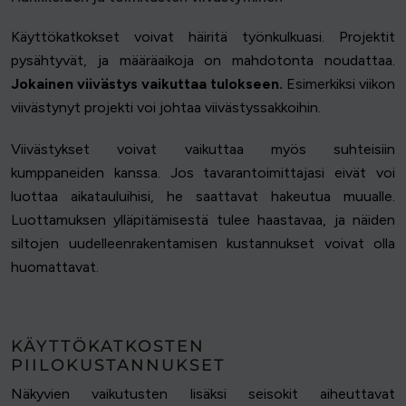
Käyttökatkokset voivat häiritä työnkulkuasi. Projektit
pysähtyvät, ja määräaikoja on mahdotonta noudattaa.
Jokainen viivästys vaikuttaa tulokseen.
Esimerkiksi viikon
viivästynyt projekti voi johtaa viivästyssakkoihin.
Viivästykset voivat vaikuttaa myös suhteisiin
kumppaneiden kanssa. Jos tavarantoimittajasi eivät voi
luottaa aikatauluihisi, he saattavat hakeutua muualle.
Luottamuksen ylläpitämisestä tulee haastavaa, ja näiden
siltojen uudelleenrakentamisen kustannukset voivat olla
huomattavat.
KÄYTTÖKATKOSTEN
PIILOKUSTANNUKSET
Näkyvien vaikutusten lisäksi seisokit aiheuttavat