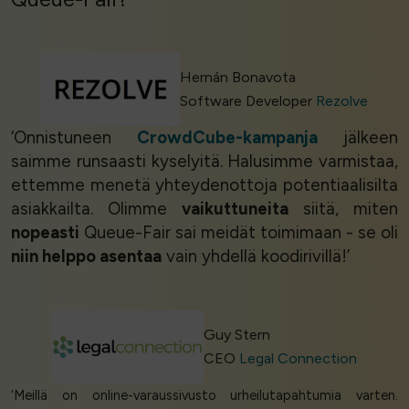
Hernán Bonavota
Software Developer
Rezolve
‘Onnistuneen
CrowdCube-kampanja
jälkeen
saimme runsaasti kyselyitä. Halusimme varmistaa,
ettemme menetä yhteydenottoja potentiaalisilta
asiakkailta. Olimme
vaikuttuneita
siitä, miten
nopeasti
Queue-Fair sai meidät toimimaan - se oli
niin helppo asentaa
vain yhdellä koodirivillä!’
Guy Stern
CEO
Legal Connection
‘Meillä on online-varaussivusto urheilutapahtumia varten.