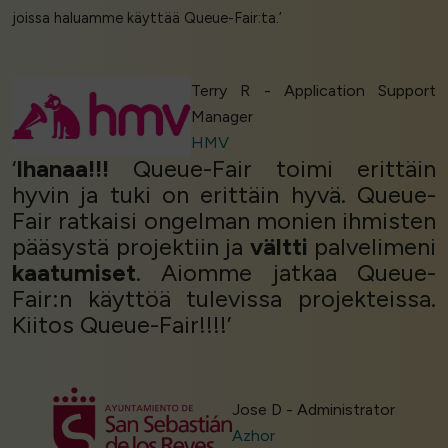
joissa haluamme käyttää Queue-Fair:ta.’
Terry R - Application Support
Manager
HMV
‘
Ihanaa!!!
Queue-Fair toimi erittäin
hyvin ja tuki on erittäin hyvä. Queue-
Fair ratkaisi ongelman monien ihmisten
pääsystä projektiin ja
vältti
palvelimeni
kaatumiset
. Aiomme jatkaa Queue-
Fair:n käyttöä tulevissa projekteissa.
Kiitos Queue-Fair!!!!’
Jose D - Administrator
Azhor