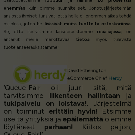
päätuotettamme
loppuun
ja saimme
20 prosenttia
enemmän
kuin olimme suunnitelleet. Jonotusjärjestelmän
ansiosta ihmiset tunsivat, että heillä oli enemmän aikaa tehdä
ostoksia, joten he
lisäsivät muita tuotteita ostoskoriinsa
.
Se, että seurasimme lanseeraustamme
reaaliajassa
, on
antanut meille merkittävää
tietoa
myös tulevista
tuotelanseerauksistamme.’
David Etherington
eCommerce Chief
Herdy
‘Queue-Fair oli juuri sitä, mitä
tarvitsimme
liikenteen hallintaan
ja
tukipalvelu on loistava!
. Järjestelmä
on toiminut
erittäin hyvin!
Etsimme
useita yrityksiä ja
epäilemättä
olemme
löytäneet
parhaan!
Kiitos paljon,
Queue-Fair!’