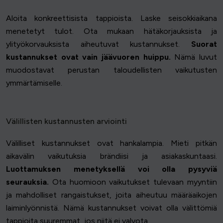
Aloita konkreettisista tappioista. Laske seisokkiaikana
menetetyt tulot. Ota mukaan hätäkorjauksista ja
ylityökorvauksista aiheutuvat kustannukset.
Suorat
kustannukset ovat vain jäävuoren huippu.
Nämä luvut
muodostavat perustan taloudellisten vaikutusten
ymmärtämiselle.
Välillisten kustannusten arviointi
Välilliset kustannukset ovat hankalampia. Mieti pitkän
aikavälin vaikutuksia brändiisi ja asiakaskuntaasi.
Luottamuksen menetyksellä voi olla pysyviä
seurauksia.
Ota huomioon vaikutukset tulevaan myyntiin
ja mahdolliset rangaistukset, joita aiheutuu määräaikojen
laiminlyönnistä. Nämä kustannukset voivat olla välittömiä
tappioita suuremmat, jos niitä ei valvota.