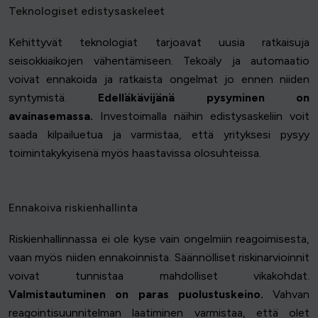
Teknologiset edistysaskeleet
Kehittyvät teknologiat tarjoavat uusia ratkaisuja
seisokkiaikojen vähentämiseen. Tekoäly ja automaatio
voivat ennakoida ja ratkaista ongelmat jo ennen niiden
syntymistä.
Edelläkävijänä pysyminen on
avainasemassa.
Investoimalla näihin edistysaskeliin voit
saada kilpailuetua ja varmistaa, että yrityksesi pysyy
toimintakykyisenä myös haastavissa olosuhteissa.
Ennakoiva riskienhallinta
Riskienhallinnassa ei ole kyse vain ongelmiin reagoimisesta,
vaan myös niiden ennakoinnista. Säännölliset riskinarvioinnit
voivat tunnistaa mahdolliset vikakohdat.
Valmistautuminen on paras puolustuskeino.
Vahvan
reagointisuunnitelman laatiminen varmistaa, että olet