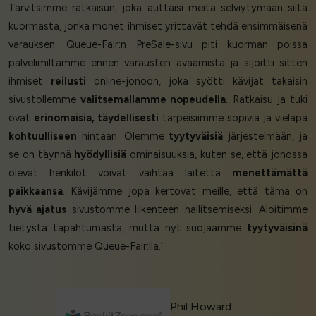
Tarvitsimme ratkaisun, joka auttaisi meitä selviytymään siitä
kuormasta, jonka monet ihmiset yrittävät tehdä ensimmäisenä
varauksen. Queue-Fair:n PreSale-sivu piti kuorman poissa
palvelimiltamme ennen varausten avaamista ja sijoitti sitten
ihmiset
reilusti
online-jonoon, joka syötti kävijät takaisin
sivustollemme
valitsemallamme nopeudella
. Ratkaisu ja tuki
ovat
erinomaisia, täydellisesti
tarpeisiimme sopivia ja vieläpä
kohtuulliseen
hintaan. Olemme
tyytyväisiä
järjestelmään, ja
se on täynnä
hyödyllisiä
ominaisuuksia, kuten se, että jonossa
olevat henkilöt voivat vaihtaa laitetta
menettämättä
paikkaansa
. Kävijämme jopa kertovat meille, että tämä on
hyvä ajatus
sivustomme liikenteen hallitsemiseksi. Aloitimme
tietystä tapahtumasta, mutta nyt suojaamme
tyytyväisinä
koko sivustomme Queue-Fair:lla.’
Phil Howard