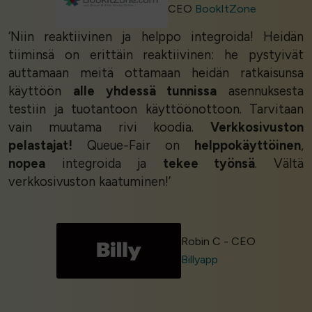
CEO
BookItZone
‘Niin reaktiivinen ja helppo integroida! Heidän
tiiminsä on erittäin reaktiivinen: he pystyivät
auttamaan meitä ottamaan heidän ratkaisunsa
käyttöön
alle yhdessä tunnissa
asennuksesta
testiin ja tuotantoon käyttöönottoon. Tarvitaan
vain muutama rivi koodia.
Verkkosivuston
pelastajat!
Queue-Fair on
helppokäyttöinen
,
nopea
integroida ja
tekee työnsä
. Vältä
verkkosivuston kaatuminen!’
Robin C - CEO
Billyapp