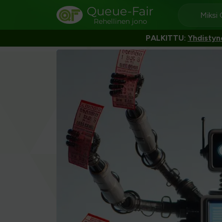
Queue-Fair
Miksi
Rehellinen jono
PALKITTU:
Yhdistyn