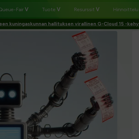
 Queue-Fair
Tuote
Resurssit
Hinnoittel
een kuningaskunnan hallituksen virallinen G-Cloud 15 -kehy