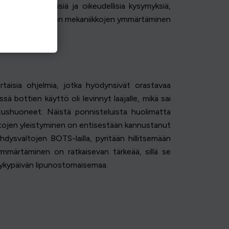
ö herättää eettisiä ja oikeudellisia kysymyksiä,
n taustalla olevien mekaniikkojen ymmärtäminen
ertaisia ohjelmia, jotka hyödynsivät orastavaa
 bottien käyttö oli levinnyt laajalle, mikä sai
ushuoneet. Näistä ponnisteluista huolimatta
ustojen yleistyminen on entisestään kannustanut
hdysvaltojen BOTS-lailla, pyritään hillitsemään
mmärtäminen on ratkaisevan tärkeää, sillä se
 nykypäivän lipunostomaisemaa.