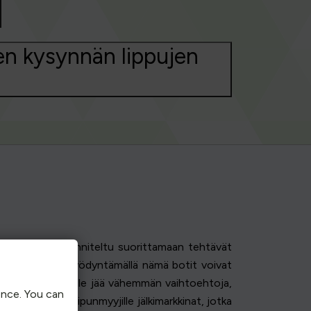
en kysynnän lippujen
kossa. Ne on suunniteltu suorittamaan tehtävät
ogisia etuja hyödyntämällä nämä botit voivat
lloin aidoille faneille jää vähemmän vaihtoehtoja,
ence. You can
an, mikä luo lipunmyyjille jälkimarkkinat, jotka