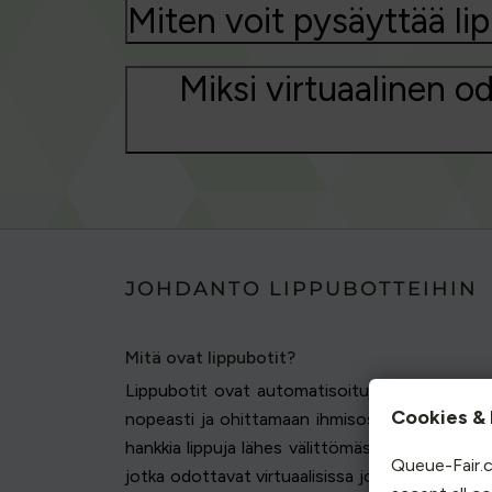
Miten voit pysäyttää li
Miksi virtuaalinen 
JOHDANTO LIPPUBOTTEIHIN
Mitä ovat lippubotit?
Lippubotit ovat automatisoituja skriptejä tai
Cookies & 
nopeasti ja ohittamaan ihmisostajien kohtaa
hankkia lippuja lähes välittömästi, kun niitä tul
Queue-Fair.c
jotka odottavat virtuaalisissa jonoissa. Bottie