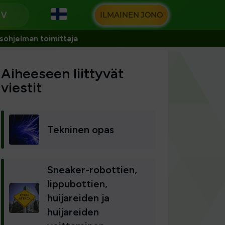
ILMAINEN JONO
u
sohjelman toimittaja
Aiheeseen liittyvät
viestit
Tekninen opas
Sneaker-robottien,
lippubottien,
huijareiden ja
huijareiden