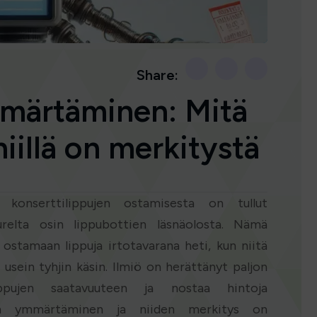
Share:
märtäminen: Mitä
niillä on merkitystä
la konserttilippujen ostamisesta on tullut
relta osin lippubottien läsnäolosta. Nämä
ostamaan lippuja irtotavarana heti, kun niitä
ät usein tyhjin käsin. Ilmiö on herättänyt paljon
ippujen saatavuuteen ja nostaa hintoja
ttien ymmärtäminen ja niiden merkitys on