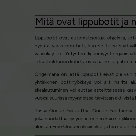
Mitä ovat lippubotit ja 
Lippubotit ovat automatisoituja ohjelmia, jotk
hypätä varastoon heti, kun se tulee saatavil
väärinkäyttö. Yritysten lipunmyyntiorganisaat
infrastruktuuriin kohdistuvaa painetta pahimmall
Ongelmana on, että lippubotit eivät ole vain 
yhtäkkinen bottihyökkäys voi silti häiritä 
skaalautuminen voi auttaa asteittaisessa kasvu
vuoksi suurissa myynneissä tarvitaan aktiivist
Tässä Queue-Fair auttaa. Queue-Fair tarjoaa y
joka suodattaa kysynnän ennen kuin se ylikuormi
aloittaa Free Queuen ilmaiseksi, joten se on no