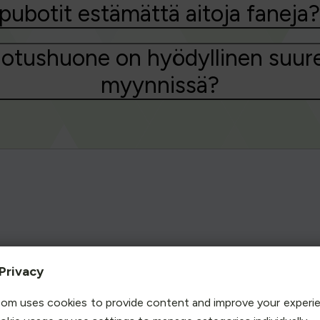
ppubotit estämättä aitoja faneja?
odotushuone on hyödyllinen suur
myynnissä?
 ohjelmia, joita käytetään ostamaan suuria määriä lippuja ver
Privacy
mat rajoitukset, kuten CAPTCHA-haasteet. Nopeutta ja teknol
ee saataville. Näin ne voivat hankkia ensiluokkaisia paikkoja, jo
om uses cookies to provide content and improve your experi
n hankkimat liput myydään usein huomattavasti korkeampaan hinta