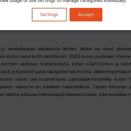
ookie usage or use settings to manage categories individually.
otkut väittävät, että botit ovat pelkkiä työkaluja, niiden käytt
tus oikeudenmukaiseen pääsyyn ja hinnoitteluun. Näiden bottie
Settings
Accept
toekosysteemille aiheuttamien haasteiden ratkaisemista.
jo verkkokaupan alkuajoista lähtien. Aluksi ne olivat yksink
ssä myös nämä botit kehittyivät. 2000-luvun puoliväliin mennessä
bottien vastaisia toimenpiteitä, kuten CAPTCHA:n ja odot
vasti ja löytävät uusia tapoja kiertää esteitä. Jälleenmyyntial
 voitot voivat olla huomattavia. Lainsäädäntötoimilla, kuten Y
anon valvonta on edelleen haasteellista. Tämän historian y
en välistä jatkuvaa teknologista kilpavarustelua, joka muokkaa