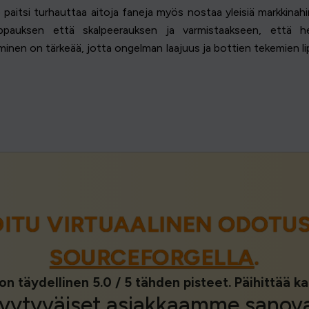
aitsi turhauttaa aitoja faneja myös nostaa yleisiä markkinahin
appauksen että skalpeerauksen ja varmistaakseen, että he
minen on tärkeää, jotta ongelman laajuus ja bottien tekemien 
OITU VIRTUAALINEN ODOT
SOURCEFORGELLA
.
on täydellinen 5.0 / 5 tähden pisteet. Päihittää ka
yytyväiset asiakkaamme
sanov