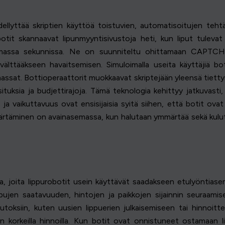
llyttää skriptien käyttöä toistuvien, automatisoitujen tehtä
tit skannaavat lipunmyyntisivustoja heti, kun liput tulevat 
assa sekunnissa. Ne on suunniteltu ohittamaan CAPTCHA:
 välttääkseen havaitsemisen. Simuloimalla useita käyttäjiä bot
massat. Bottioperaattorit muokkaavat skriptejään yleensä tietty
ituksia ja budjettirajoja. Tämä teknologia kehittyy jatkuvasti
vaikuttavuus ovat ensisijaisia syitä siihen, että botit ovat e
ärtäminen on avainasemassa, kun halutaan ymmärtää sekä kulutt
aa, joita lippurobotit usein käyttävät saadakseen etulyöntia
pujen saatavuuden, hintojen ja paikkojen sijainnin seuraamiseks
utoksiin, kuten uusien lippuerien julkaisemiseen tai hinnoit
an korkeilla hinnoilla. Kun botit ovat onnistuneet ostamaan lipp