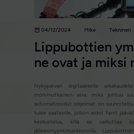
04/12/2024
Mike
Tekninen
Lippubottien ym
ne ovat ja miksi 
Nykypäivän digitaalisella aikakaudel
monimutkainen asia, mikä johtuu suu
automatisoidut ohjelmat on suunniteltu 
tulee saataville, jolloin aidot fanit jääv
keskustelua, sillä se vaikuttaa l
jälleenmyyntimarkkinoilla. Lippubo