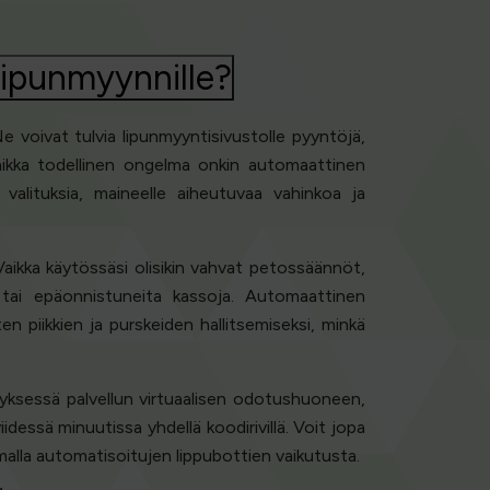
 lipunmyynnille?
e voivat tulvia lipunmyyntisivustolle pyyntöjä,
vaikka todellinen ongelma onkin automaattinen
n valituksia, maineelle aiheutuvaa vahinkoa ja
aikka käytössäsi olisikin vahvat petossäännöt,
n tai epäonnistuneita kassoja. Automaattinen
n piikkien ja purskeiden hallitsemiseksi, minkä
tyksessä palvellun virtuaalisen odotushuoneen,
dessä minuutissa yhdellä koodirivillä. Voit jopa
malla automatisoitujen lippubottien vaikutusta.