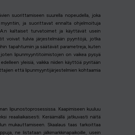
vien suorittamiseen suurella nopeudella, joka
myyntiin, ja suorittavat ennalta ohjelmoituja
n kaltaiset turvatoimet ja käyttävät usein
it voivat tulvia järjestelmään pyyntöjä, jotka
ihin tapahtumiin ja säätävät parametreja, kuten
, joten lipunmyyntitoimistojen on vaikea pysyä
delleen yleisiä, vaikka niiden käyttöä pyritään
ajien että lipunmyyntijärjestelmien kohtaamia
seman lipunostoprosessissa. Kaapimiseen kuuluu
i reaaliaikaisesti. Keräämällä jatkuvasti näitä
telun mukauttamiseen. Skaalaus taas tarkoittaa
uja, ne listataan jälkimarkkinapaikoille, usein