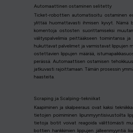
Automaattinen ostaminen selitetty
Ticket-robottien automatisoitu ostaminen ede
ylittää huomattavasti ihmisen kyvyt. Nämä bo
komentoja ostosten suorittamiseksi muutam
välityspalvelimia peittääkseen toimintansa ja
hukuttavat palvelimet ja varmistavat lippujen 
ostettavien lippujen määrää, istumapaikkasuos
perässä. Automaattisen ostamisen tehokkuus ja 
jatkuvasti rajoittamaan. Tämän prosessin ymm
haasteita.
Scraping ja Scalping-tekniikat
Kaapiminen ja skalpeeraus ovat kaksi tekniikk
tietojen poimiminen lipunmyyntisivustoilta lip
tietoja botit voivat reagoida välittömästi mu
bottien hankkimien lippujen jälleenmyyntiä lii