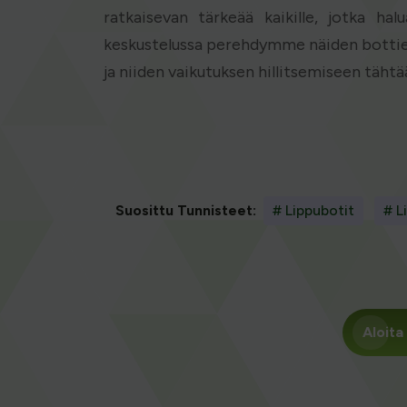
ratkaisevan tärkeää kaikille, jotka ha
keskustelussa perehdymme näiden bottien
ja niiden vaikutuksen hillitsemiseen tähtä
Suosittu Tunnisteet:
# Lippubotit
# L
Aloita