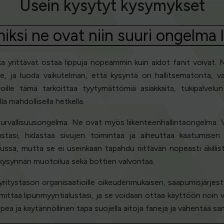
Usein kysytyt kysymykset
miksi ne ovat niin suuri ongelma
a yrittävät ostaa lippuja nopeammin kuin aidot fanit voivat. N
le, ja luoda vaikutelman, että kysyntä on hallitsematonta, 
ioille tämä tarkoittaa tyytymättömiä asiakkaita, tukipalvelu
a mahdollisella hetkellä.
turvallisuusongelma. Ne ovat myös liikenteenhallintaongelma. V
alustasi, hidastaa sivujen toimintaa ja aiheuttaa kaatumise
ssa, mutta se ei useinkaan tapahdu riittävän nopeasti äkilliste
a kysynnän muotoilua sekä bottien valvontaa.
ritystason organisaatioille oikeudenmukaisen, saapumisjärjes
ttaa lipunmyyntialustasi, ja se voidaan ottaa käyttöön noin vii
pea ja käytännöllinen tapa suojella aitoja faneja ja vähentää sa