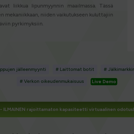
luavat liikkua lipunmyynnin maailmassa. Tässä
 mekaniikkaan, niiden vaikutukseen kuluttajiin
äviin pyrkimyksiin.
ippujen jälleenmyynti
# Laittomat botit
# Jälkimarkki
# Verkon oikeudenmukaisuus
Live Demo
- ILMAINEN rajoittamaton kapasiteetti virtuaalinen odotu