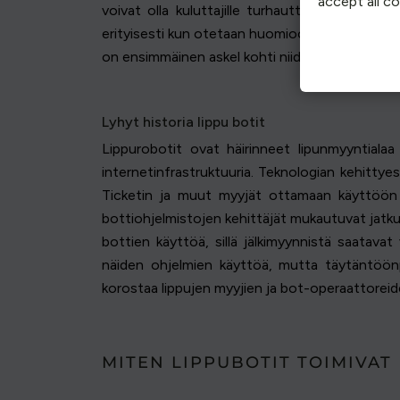
accept all c
voivat olla kuluttajille turhauttavia. Vaikka j
erityisesti kun otetaan huomioon niiden vaiku
on ensimmäinen askel kohti niiden lippujen os
Lyhyt historia lippu botit
Lippurobotit ovat häirinneet lipunmyyntialaa 
internetinfrastruktuuria. Teknologian kehittye
Ticketin ja muut myyjät ottamaan käyttöön 
bottiohjelmistojen kehittäjät mukautuvat jatku
bottien käyttöä, sillä jälkimyynnistä saatavat
näiden ohjelmien käyttöä, mutta täytäntöönp
korostaa lippujen myyjien ja bot-operaattoreid
MITEN LIPPUBOTIT TOIMIVAT