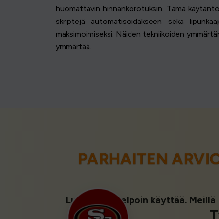
huomattavin hinnankorotuksin. Tämä käytäntö p
skriptejä automatisoidakseen sekä lipunka
maksimoimiseksi. Näiden tekniikoiden ymmärtä
ymmärtää.
PARHAITEN ARVI
Luokitus 1. Helpoin käyttää. Meillä 
T