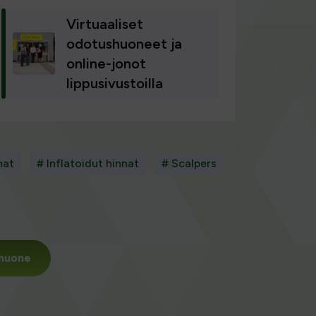
Virtuaaliset
odotushuoneet ja
online-jonot
lippusivustoilla
nat
# Inflatoidut hinnat
# Scalpers
shuone