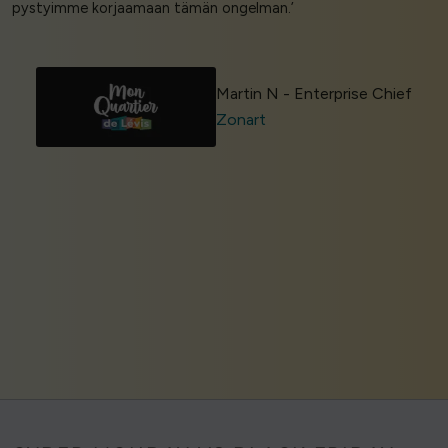
pystyimme korjaamaan tämän ongelman.’
Martin N - Enterprise Chief
Zonart