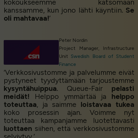
kokoukseemme katsomaan
kanssamme, kun jono lähti käyntiin.
Se
oli mahtavaa!
’
Peter Nordin
Project Manager, Infrastructure
Unit
Swedish Board of Student
Finance
‘Verkkosivustomme ja palvelumme eivät
pystyneet tyydyttämään tarjoustemme
kysyntähuippua
. Queue-Fair
pelasti
meidät!
Helppo ymmärtää ja
helppo
toteuttaa
, ja saimme
loistavaa tukea
koko prosessin ajan. Voimme nyt
toteuttaa kampanjamme luotettavasti
luottaen
siihen, että verkkosivustomme
selviytyy.’