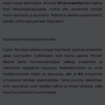
myös suuria alennuksia. Arviolta
50 prosenttia
kuluttajista
etsii teknologiatarjouksia, mutta yhä useammat etsivät
myös vaatteita ja asusteita. Pidä lista valmiina ja prioriteetit
selvillä, jotta saat parhaat tarjoukset.
Kuluttajien käyttäytymismallit
Cyber Mondayn aikana ostajat käyttävät yleensä enemmän
aikaa tuotteiden tutkimiseen kuin muina päivinä. Monet
alkavat laatia toivomuslistojaan viikkoja etukäteen ja
odottavat täydellistä tarjousta. Mielenkiintoista on, että
mobiiliostosten määrä on kasvussa, sillä yli
40
prosenttia
ostoksista tehdään älypuhelimilla. Tämä muutos tarkoittaa,
että tarjoukset ovat käsilläsi milloin ja missä tahansa, mikä
muuttaa ostosten suunnittelua.