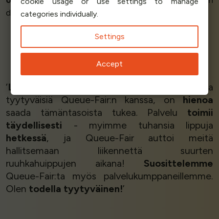
cookie usage or use settings to manage
dokumentaationsa on
täydellinen ja tarkka
.’
categories individually.
Settings
Christophe C - CEO
Accept
My Hobby Place
‘
Loistavaa!
Olemme erittäin tyytyväisiä ja
tyytyväisiä Queue-Fair:n kanssa, on
hienoa
saada tämäntasoista tukea. Palvelu
toimii
täydellisesti
- myimme tuhansia lippuja
hetkessä
, ja Queue-Fair auttoi meitä
hallitsemaan liikennettä suurten
ruuhkahuippujen aikana!
Suosittelemme
Queue-Fair:ta myös palvelukumppaneillemme.
Olen
todella tyytyväinen!
’