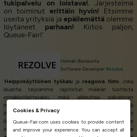
tukipalvelu on loistava!
. Järjestelmä
on toiminut
erittäin hyvin!
Etsimme
useita yrityksiä ja
epäilemättä
olemme
löytäneet
parhaan!
Kiitos paljon,
Queue-Fair!’
Hernán Bonavota
Software Developer
Rezolve
‘
Helppokäyttöinen työkalu
ja
reagoiva tiimi
. Joka
lauantai tarjoamme rajoitetun määrän tuotteita
ennakkotilattavaksi, mikä aiheuttaa palvelimen
massiivisen ja nopean ylikuormituksen. Meidän oli
Cookies & Privacy
löydettävä ratkaisu, jolla pystymme ottamaan
liikenteen vastaan ja tekemään asiakkaidemme
Queue-Fair.com uses cookies to provide content
ostokokemuksesta sujuvamman. Työkalu oli
helppo
and improve your experience. You can accept all
ottaa käyttöön
verkkosivustollani. Heidän