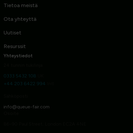
Tietoa meistä
Ota yhteyttä
Uutiset
Resurssit
Yhteystiedot
24 tunnin tukilinja
0333 5432 108
UK
+44 203 6422 994
Intl
Sähköposti
Osoite
86-90 Paul Street, London EC2A 4NE