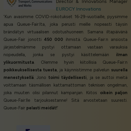
Director & Innovations Manager
EUROCY Innovations
‘Kun avasimme COVID-rokotukset 16-29-vuotiaille, pyysimme
apua Queue-Fair:lta, joka perusti meille nopeasti täysin
brändätyn virtuaalisen odotushuoneen. Samana iltapäivänä
Queue-Fair jonotti
450 000
ihmistä. Queue-Fair:n ansiosta
järjestelmämme pystyi ottamaan vastaan varauksia
nopeudella, jonka se pystyi käsittelemään
ilman
ylikuormitusta
. Olemme hyvin kiitollisia Queue-Fair:n
poikkeuksellisesta tuesta
, ja käynnistimme palvelun
suurella
menestyksellä
. Jono
toimi täydellisesti
, ja se auttoi meitä
voittamaan täsmällisen kattamattoman teknisen ongelman,
joka muuten olisi pilannut kampanjan. Kiitos
oikein paljon
Queue-Fair:lle tarjouksestanne! Sitä arvostetaan suuresti.
Queue-Fair
pelasti meidät!
’