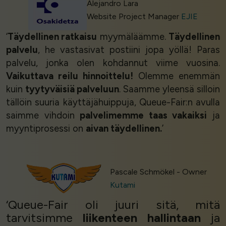
Alejandro Lara
Website Project Manager
EJIE
‘
Täydellinen ratkaisu
myymäläämme.
Täydellinen
palvelu
, he vastasivat postiini jopa yöllä! Paras
palvelu, jonka olen kohdannut viime vuosina.
Vaikuttava reilu hinnoittelu!
Olemme enemmän
kuin
tyytyväisiä palveluun
. Saamme yleensä silloin
tällöin suuria käyttäjähuippuja, Queue-Fair:n avulla
saimme vihdoin
palvelimemme taas vakaiksi
ja
myyntiprosessi on
aivan täydellinen.
’
Pascale Schmökel - Owner
Kutami
‘Queue-Fair oli juuri sitä, mitä
tarvitsimme
liikenteen hallintaan
ja