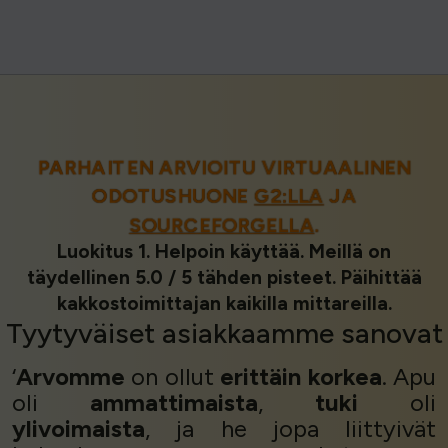
PARHAITEN ARVIOITU VIRTUAALINEN
ODOTUSHUONE
G2:LLA
JA
SOURCEFORGELLA
.
Luokitus 1. Helpoin käyttää. Meillä on
täydellinen 5.0 / 5 tähden pisteet. Päihittää
kakkostoimittajan kaikilla mittareilla.
Tyytyväiset asiakkaamme
sanovat
‘
Arvomme
on ollut
erittäin korkea
. Apu
oli
ammattimaista
,
tuki
oli
ylivoimaista
, ja he jopa liittyivät