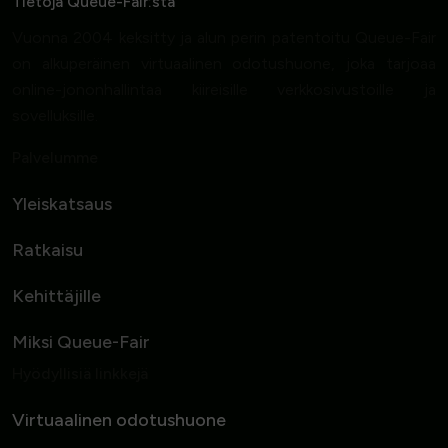
Tietoja Queue-Fair:sta
Vuonna 2004 keksitty ja alun perin patentoitu Queue-Fair
on alkuperäinen virtuaalinen odotushuone, joka tarjoaa
online-jononhallintaa kiireisille verkkosivustoille ja
sovelluksille.
Palvelumme
Yleiskatsaus
Ratkaisu
Kehittäjille
Miksi Queue-Fair
Hyödyllisiä linkkejä
Virtuaalinen odotushuone