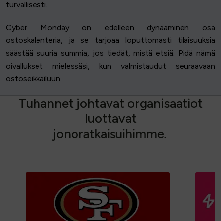
turvallisesti.
Cyber Monday on edelleen dynaaminen osa
ostoskalenteria, ja se tarjoaa loputtomasti tilaisuuksia
säästää suuria summia, jos tiedät, mistä etsiä. Pidä nämä
oivallukset mielessäsi, kun valmistaudut seuraavaan
ostoseikkailuun.
T
u
h
a
n
n
e
t
j
o
h
t
a
v
a
t
o
r
g
a
n
i
s
a
a
t
i
o
t
l
u
o
t
t
a
v
a
t
j
o
n
o
r
a
t
k
a
i
s
u
i
h
i
m
m
e
.