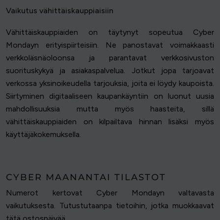
Vaikutus vähittäiskauppiaisiin
Vähittäiskauppiaiden on täytynyt sopeutua Cyber
Mondayn erityispiirteisiin. Ne panostavat voimakkaasti
verkkoläsnäoloonsa ja parantavat verkkosivuston
suorituskykyä ja asiakaspalvelua. Jotkut jopa tarjoavat
verkossa yksinoikeudella tarjouksia, joita ei löydy kaupoista.
Siirtyminen digitaaliseen kaupankäyntiin on luonut uusia
mahdollisuuksia mutta myös haasteita, sillä
vähittäiskauppiaiden on kilpailtava hinnan lisäksi myös
käyttäjäkokemuksella.
CYBER MAANANTAI TILASTOT
Numerot kertovat Cyber Mondayn valtavasta
vaikutuksesta. Tutustutaanpa tietoihin, jotka muokkaavat
tätä ostospäivää.