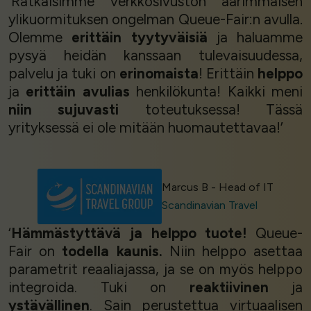
‘Ratkaisimme verkkosivuston äärimmäisen
ylikuormituksen ongelman Queue-Fair:n avulla.
Olemme
erittäin tyytyväisiä
ja haluamme
pysyä heidän kanssaan tulevaisuudessa,
palvelu ja tuki on
erinomaista
! Erittäin
helppo
ja
erittäin avulias
henkilökunta! Kaikki meni
niin sujuvasti
toteutuksessa! Tässä
yrityksessä ei ole mitään huomautettavaa!’
Marcus B - Head of IT
Scandinavian Travel
‘
Hämmästyttävä ja helppo tuote!
Queue-
Fair on
todella kaunis.
Niin helppo asettaa
parametrit reaaliajassa, ja se on myös helppo
integroida. Tuki on
reaktiivinen
ja
ystävällinen
. Sain perustettua virtuaalisen