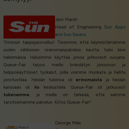
Jem Marsh
Head of Engineering
Sun Apps
and Sun Savers
‘Stressin tappajasovellus! Tiesimme, että käynnistämämme
uuden sähköisen viranomaispalvelun kautta tulisi kiire
hakemuksia. Halusimme käyttää jonoa jatkuvasti suojana.
Queue-Fair tarjosi meille brändätyn jonosivun ja
helppokäyttöiset työkalut, joilla voimme muokata ja hallita
jonotustilaa. Heidän tukensa oli
erinomaista
ja heidän
kanssaan oli
ilo
keskustella. Queue-Fair oli jatkuvasti
tukenamme
, ja meille on tärkeää, että saimme
tarvitsemamme palvelun. Kiitos Queue-Fair!’
George Milis