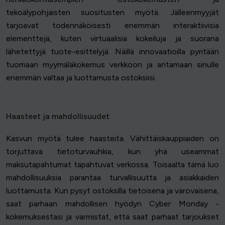
tekoälypohjaisten suositusten myötä. Jälleenmyyjät
tarjoavat todennäköisesti enemmän interaktiivisia
elementtejä, kuten virtuaalisia kokeiluja ja suorana
lähetettyjä tuote-esittelyjä. Näillä innovaatioilla pyritään
tuomaan myymäläkokemus verkkoon ja antamaan sinulle
enemmän valtaa ja luottamusta ostoksiisi.
Haasteet ja mahdollisuudet
Kasvun myötä tulee haasteita. Vähittäiskauppiaiden on
torjuttava tietoturvauhkia, kun yhä useammat
maksutapahtumat tapahtuvat verkossa. Toisaalta tämä luo
mahdollisuuksia parantaa turvallisuutta ja asiakkaiden
luottamusta. Kun pysyt ostoksilla tietoisena ja varovaisena,
saat parhaan mahdollisen hyödyn Cyber Monday -
kokemuksestasi ja varmistat, että saat parhaat tarjoukset