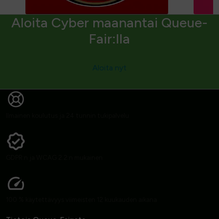
Aloita Cyber maanantai Queue-
Fair:lla
Aloita nyt
Ilmainen koulutus ja 24 tunnin tukipalvelu
GDPR:n ja WCAG 2.2:n mukainen
100 % käytettävyys viimeisten 12 kuukauden aikana