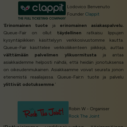
Lodovico Benvenuto
Founder
Clappit
‘
Erinomainen tuote
ja
erinomainen asiakaspalvelu.
Queue-Fair on ollut
täydellinen
ratkaisu lippujen
kysyntäpiikkien käsittelyyn verkkosivustomme kautta.
Queue-Fair käsittelee verkkoliikenteen piikkejä, auttaa
välttämään palvelimen ylikuormitusta
ja antaa
asiakkaidemme helposti nähdä, että heidän jonotuksensa
on oikeudenmukainen. Asiakkaamme voivat seurata jonon
etenemistä reaaliajassa. Queue-Fair:n tuote ja palvelu
ylittivät odotuksemme
.’
Robin W - Organiser
Rock The Joint