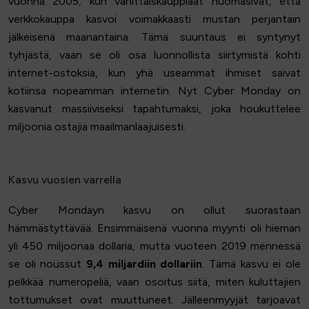
vuonna 2005, kun vähittäiskauppiaat huomasivat, että
verkkokauppa kasvoi voimakkaasti mustan perjantain
jälkeisenä maanantaina. Tämä suuntaus ei syntynyt
tyhjästä, vaan se oli osa luonnollista siirtymistä kohti
internet-ostoksia, kun yhä useammat ihmiset saivat
kotiinsa nopeamman internetin. Nyt Cyber Monday on
kasvanut massiiviseksi tapahtumaksi, joka houkuttelee
miljoonia ostajia maailmanlaajuisesti.
Kasvu vuosien varrella
Cyber Mondayn kasvu on ollut suorastaan
hämmästyttävää. Ensimmäisenä vuonna myynti oli hieman
yli 450 miljoonaa dollaria, mutta vuoteen 2019 mennessä
se oli noussut
9,4 miljardiin dollariin
. Tämä kasvu ei ole
pelkkää numeropeliä, vaan osoitus siitä, miten kuluttajien
tottumukset ovat muuttuneet. Jälleenmyyjät tarjoavat