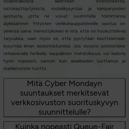
todennäköistä liikenteen intensiteettiä,
ostokäyttäytymistä, mobiilikysyntää ja kampanjoiden
ajoitusta, jotta ne voivat suunnitella toimintansa
älykkäämmin. Yritysten verkkokauppatiimeille opetus on
yleensä sama: menestykseen ei riitä, että on houkuttelevia
tarjouksia, vaan myös se, että pystytään käsittelemään
kysyntää ilman epäonnistumisia. Jos sivusto ponnistelee
ratkaisevalla hetkellä, kaupallinen mahdollisuus voi kadota
hyvin nopeasti, samoin kuin asiakkaiden luottamus ja
markkinoinnin tuotto.
Mitä Cyber Mondayn
suuntaukset merkitsevät
verkkosivuston suorituskyvyn
suunnittelulle?
Kuinka nopeasti Queue-Fair