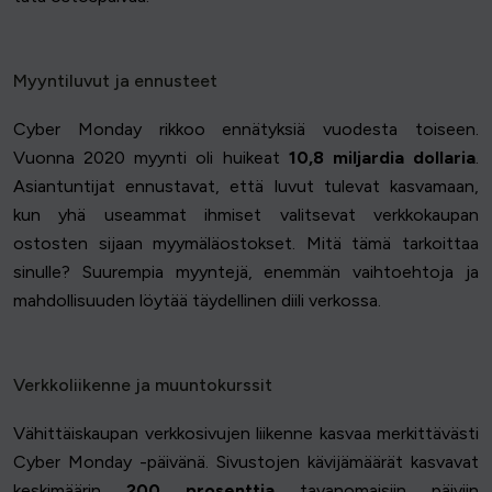
Myyntiluvut ja ennusteet
Cyber Monday rikkoo ennätyksiä vuodesta toiseen.
Vuonna 2020 myynti oli huikeat
10,8 miljardia dollaria
.
Asiantuntijat ennustavat, että luvut tulevat kasvamaan,
kun yhä useammat ihmiset valitsevat verkkokaupan
ostosten sijaan myymäläostokset. Mitä tämä tarkoittaa
sinulle? Suurempia myyntejä, enemmän vaihtoehtoja ja
mahdollisuuden löytää täydellinen diili verkossa.
Verkkoliikenne ja muuntokurssit
Vähittäiskaupan verkkosivujen liikenne kasvaa merkittävästi
Cyber Monday -päivänä. Sivustojen kävijämäärät kasvavat
keskimäärin
200 prosenttia
tavanomaisiin päiviin