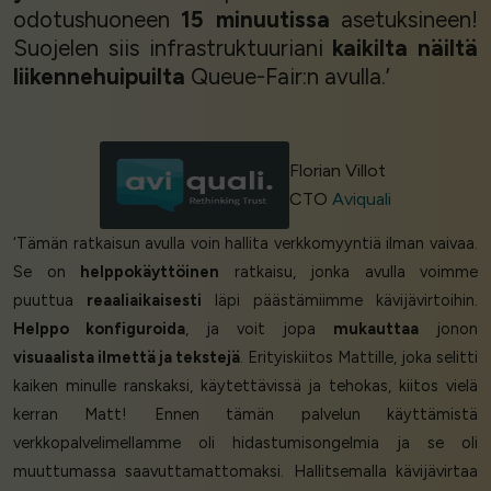
odotushuoneen
15 minuutissa
asetuksineen!
Suojelen siis infrastruktuuriani
kaikilta näiltä
liikennehuipuilta
Queue-Fair:n avulla.’
Florian Villot
CTO
Aviquali
‘Tämän ratkaisun avulla voin hallita verkkomyyntiä ilman vaivaa.
Se on
helppokäyttöinen
ratkaisu, jonka avulla voimme
puuttua
reaaliaikaisesti
läpi päästämiimme kävijävirtoihin.
Helppo konfiguroida
, ja voit jopa
mukauttaa
jonon
visuaalista ilmettä ja tekstejä
. Erityiskiitos Mattille, joka selitti
kaiken minulle ranskaksi, käytettävissä ja tehokas, kiitos vielä
kerran Matt! Ennen tämän palvelun käyttämistä
verkkopalvelimellamme oli hidastumisongelmia ja se oli
muuttumassa saavuttamattomaksi. Hallitsemalla kävijävirtaa