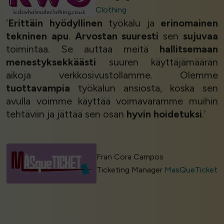
Clothing
‘
Erittäin hyödyllinen
työkalu ja
erinomainen
tekninen apu
.
Arvostan suuresti
sen
sujuvaa
toimintaa. Se auttaa meitä
hallitsemaan
menestyksekkäästi
suuren käyttäjämäärän
aikoja verkkosivustollamme. Olemme
tuottavampia
työkalun ansiosta, koska sen
avulla voimme käyttää voimavaramme muihin
tehtäviin ja jättää sen osan
hyvin hoidetuksi
.’
Fran Cora Campos
Ticketing Manager
MasQueTicket