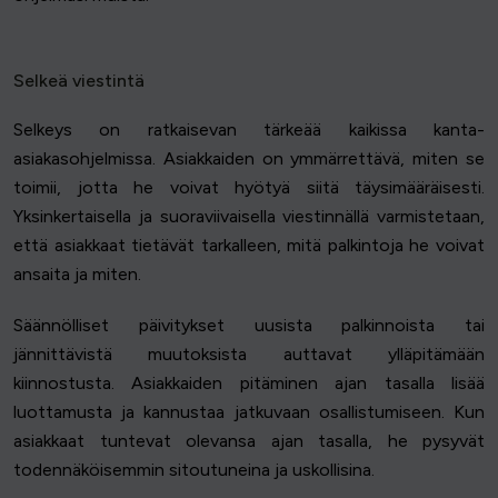
Selkeä viestintä
Selkeys on ratkaisevan tärkeää kaikissa kanta-
asiakasohjelmissa. Asiakkaiden on ymmärrettävä, miten se
toimii, jotta he voivat hyötyä siitä täysimääräisesti.
Yksinkertaisella ja suoraviivaisella viestinnällä varmistetaan,
että asiakkaat tietävät tarkalleen, mitä palkintoja he voivat
ansaita ja miten.
Säännölliset päivitykset uusista palkinnoista tai
jännittävistä muutoksista auttavat ylläpitämään
kiinnostusta. Asiakkaiden pitäminen ajan tasalla lisää
luottamusta ja kannustaa jatkuvaan osallistumiseen. Kun
asiakkaat tuntevat olevansa ajan tasalla, he pysyvät
todennäköisemmin sitoutuneina ja uskollisina.