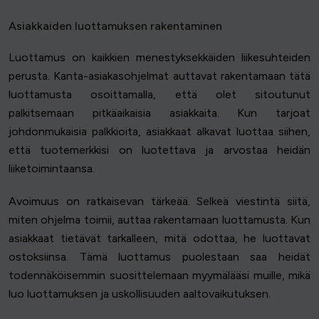
Asiakkaiden luottamuksen rakentaminen
Luottamus on kaikkien menestyksekkäiden liikesuhteiden
perusta. Kanta-asiakasohjelmat auttavat rakentamaan tätä
luottamusta osoittamalla, että olet sitoutunut
palkitsemaan pitkäaikaisia asiakkaita. Kun tarjoat
johdonmukaisia palkkioita, asiakkaat alkavat luottaa siihen,
että tuotemerkkisi on luotettava ja arvostaa heidän
liiketoimintaansa.
Avoimuus on ratkaisevan tärkeää. Selkeä viestintä siitä,
miten ohjelma toimii, auttaa rakentamaan luottamusta. Kun
asiakkaat tietävät tarkalleen, mitä odottaa, he luottavat
ostoksiinsa. Tämä luottamus puolestaan saa heidät
todennäköisemmin suosittelemaan myymälääsi muille, mikä
luo luottamuksen ja uskollisuuden aaltovaikutuksen.