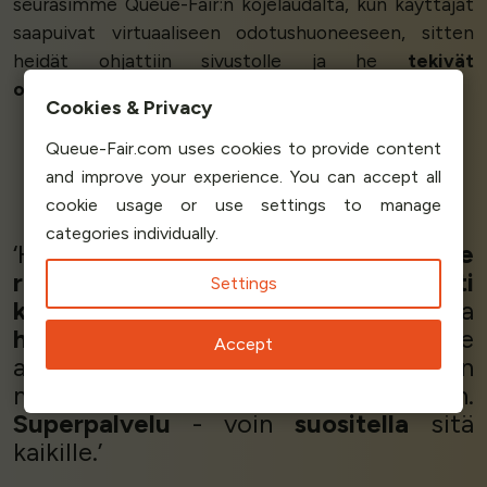
seurasimme Queue-Fair:n kojelaudalta, kun käyttäjät
saapuivat virtuaaliseen odotushuoneeseen, sitten
heidät ohjattiin sivustolle ja he
tekivät
onnistuneesti ostoksensa
.’
Cookies & Privacy
Queue-Fair.com uses cookies to provide content
and improve your experience. You can accept all
Chris Shull - Founding Principal
cookie usage or use settings to manage
Heyday Web Media
categories individually.
‘Helppokäyttöinen,
paras vastine
rahalle
. Queue-Fair on
helposti
Settings
käyttöönotettava
tuote, joka tarjoaa
huippumyyntiä
odottaville
Accept
asiakkaillemme välittömän
merkkituotteiden online-jonon.
Superpalvelu
- voin
suositella
sitä
kaikille.’