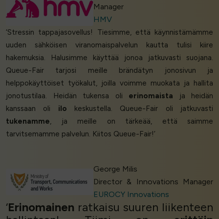
Manager
HMV
‘Stressin tappajasovellus! Tiesimme, että käynnistämämme
uuden sähköisen viranomaispalvelun kautta tulisi kiire
hakemuksia. Halusimme käyttää jonoa jatkuvasti suojana.
Queue-Fair tarjosi meille brändätyn jonosivun ja
helppokäyttöiset työkalut, joilla voimme muokata ja hallita
jonotustilaa. Heidän tukensa oli
erinomaista
ja heidän
kanssaan oli
ilo
keskustella. Queue-Fair oli jatkuvasti
tukenamme
, ja meille on tärkeää, että saimme
tarvitsemamme palvelun. Kiitos Queue-Fair!’
George Milis
Director & Innovations Manager
EUROCY Innovations
‘
Erinomainen
ratkaisu suuren liikenteen