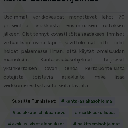
Useimmat verkkokaupat menettävät lähes 70
prosenttia asiakkaista ensimmäisen ostoksen
jälkeen. Olet tehnyt kovasti töitä saadaksesi ihmiset
virtuaalisen ovesi läpi - kuvittele nyt, että pidät
heidät palaamassa ilman, että käytät omaisuuden
mainoksiin. Kanta-asiakasohjelmat tarjoavat
yksinkertaisen tavan tehdä kertaluonteisista
ostajista toistuvia asiakkaita, mikä lisää
verkkomenestystäsi tärkeillä tavoilla.
Suosittu Tunnisteet:
# kanta-asiakasohjelma
# asiakkaan elinkaariarvo
# merkkiuskollisuus
# eksklusiiviset alennukset
# palkitsemisohjelmat