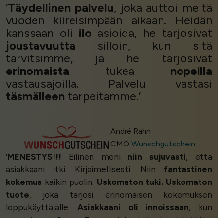
‘
Täydellinen palvelu
, joka auttoi meitä
vuoden kiireisimpään aikaan. Heidän
kanssaan oli
ilo
asioida, he tarjosivat
joustavuutta
silloin, kun sitä
tarvitsimme, ja he tarjosivat
erinomaista
tukea
nopeilla
vastausajoilla. Palvelu vastasi
täsmälleen
tarpeitamme.’
André Rahn
CMO
Wunschgutschein
‘
MENESTYS!!!
Eilinen meni
niin sujuvasti
, että
asiakkaani itki. Kirjaimellisesti. Niin
fantastinen
kokemus
kaikin puolin.
Uskomaton tuki. Uskomaton
tuote
, joka tarjosi erinomaisen kokemuksen
loppukäyttäjälle.
Asiakkaani oli innoissaan
, kun