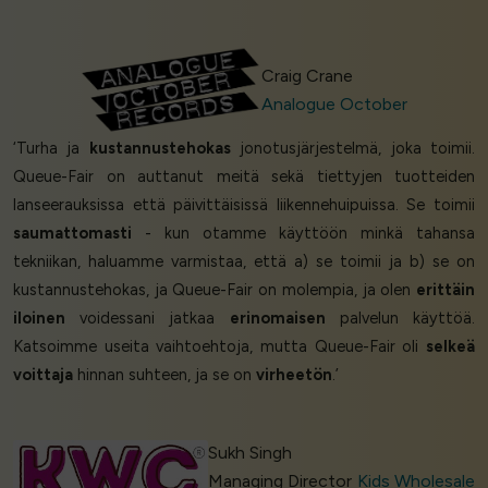
Craig Crane
Analogue October
‘Turha ja
kustannustehokas
jonotusjärjestelmä, joka toimii.
Queue-Fair on auttanut meitä sekä tiettyjen tuotteiden
lanseerauksissa että päivittäisissä liikennehuipuissa. Se toimii
saumattomasti
- kun otamme käyttöön minkä tahansa
tekniikan, haluamme varmistaa, että a) se toimii ja b) se on
kustannustehokas, ja Queue-Fair on molempia, ja olen
erittäin
iloinen
voidessani jatkaa
erinomaisen
palvelun käyttöä.
Katsoimme useita vaihtoehtoja, mutta Queue-Fair oli
selkeä
voittaja
hinnan suhteen, ja se on
virheetön
.’
Sukh Singh
Managing Director
Kids Wholesale