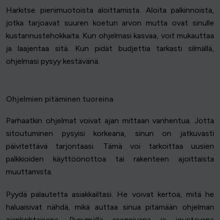
Harkitse pienimuotoista aloittamista. Aloita palkinnoista,
jotka tarjoavat suuren koetun arvon mutta ovat sinulle
kustannustehokkaita. Kun ohjelmasi kasvaa, voit mukauttaa
ja laajentaa sitä. Kun pidät budjettia tarkasti silmällä,
ohjelmasi pysyy kestävänä.
Ohjelmien pitäminen tuoreina
Parhaatkin ohjelmat voivat ajan mittaan vanhentua. Jotta
sitoutuminen pysyisi korkeana, sinun on jatkuvasti
päivitettävä tarjontaasi. Tämä voi tarkoittaa uusien
palkkioiden käyttöönottoa tai rakenteen ajoittaista
muuttamista.
Pyydä palautetta asiakkailtasi. He voivat kertoa, mitä he
haluaisivat nähdä, mikä auttaa sinua pitämään ohjelman
ajankohtaisena. Pysymällä reagoivana ja joustavana