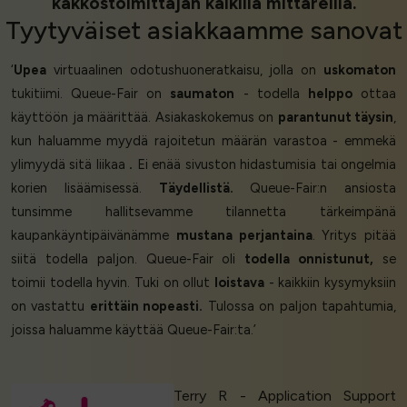
kakkostoimittajan kaikilla mittareilla.
Tyytyväiset asiakkaamme
sanovat
‘
Upea
virtuaalinen odotushuoneratkaisu, jolla on
uskomaton
tukitiimi. Queue-Fair on
saumaton
- todella
helppo
ottaa
käyttöön ja määrittää. Asiakaskokemus on
parantunut täysin
,
kun haluamme myydä rajoitetun määrän varastoa - emmekä
ylimyydä sitä liikaa
.
Ei enää sivuston hidastumisia tai ongelmia
korien lisäämisessä.
Täydellistä.
Queue-Fair:n ansiosta
tunsimme hallitsevamme tilannetta tärkeimpänä
kaupankäyntipäivänämme
mustana perjantaina
. Yritys pitää
siitä todella paljon. Queue-Fair oli
todella onnistunut,
se
toimii todella hyvin. Tuki on ollut
loistava
- kaikkiin kysymyksiin
on vastattu
erittäin nopeasti.
Tulossa on paljon tapahtumia,
joissa haluamme käyttää Queue-Fair:ta.’
Terry R - Application Support