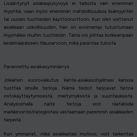
Lisääntynyt asiakaspysyvyys ei tarkoita vain enemmän
myyntiä, vaan myös enemmän mahdollisuuksia lisämyyntiin
tai uusien tuotteiden käyttöönottoon. Kun olet voittanut
asiakkaan uskollisuuden, hän on avoimempi tutustumaan
myymäläsi muihin tuotteisiin. Tämä voi johtaa korkeampaan
keskimääräiseen tilausarvoon, mikä parantaa tulosta.
Parannettu asiakasymmärrys
Jokainen vuorovaikutus kanta-asiakasohjelmasi kanssa
tuottaa sinulle tietoja. Nämä tiedot tarjoavat tietoa
ostokäyttäytymisestä, mieltymyksistä ja suuntauksista.
Analysoimalla näitä tietoja voit räätälöidä
markkinointistrategioitasi vastaamaan paremmin asiakkaiden
tarpeita.
Kun ymmärrät, mikä asiakkaitasi motivoi, voit tarkentaa