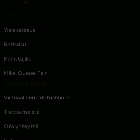
sovelluksille.
Palvelumme
Yleiskatsaus
Ratkaisu
Kehittäjille
Miksi Queue-Fair
Hyödyllisiä linkkejä
Virtuaalinen odotushuone
Tietoa meistä
Ota yhteyttä