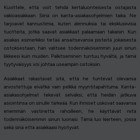
Kuvittele, että voit tehdä kertaluonteisesta ostajasta
vakioasiakkaan. Siinä on kanta-asiakasohjelmien taika. Ne
tarjoavat kannustimia, kuten alennuksia tai eksklusiivisia
tuotteita, jotka saavat asiakkaat palaamaan takaisin. Kun
asiakas esimerkiksi tietää ansaitsevansa pisteitä jokaisesta
ostoksestaan, hän valitsee todennäköisemmin juuri sinun
liikkeesi kuin muiden. Palkitseminen tuntuu hyvältä, ja tämä
tyytyväisyys voi johtaa useampiin ostoksiin.
Asiakkaat rakastavat sitä, että he tuntevat olevansa
arvostettuja eivätkä vain pelkkä myyntitapahtuma. Kanta-
asiakasohjelmat tekevät selväksi, että heidän jatkuva
asiointinsa on sinulle tärkeää. Kun ihmiset uskovat saavansa
enemmän vastinetta rahoilleen, he käyttävät niitä
todennäköisemmin sinun luonasi. Tämä luo kierteen, jossa
sekä sinä että asiakkaasi hyötyvät.