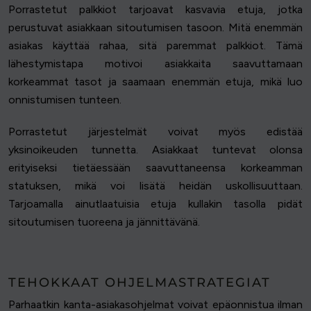
Porrastetut palkkiot tarjoavat kasvavia etuja, jotka
perustuvat asiakkaan sitoutumisen tasoon. Mitä enemmän
asiakas käyttää rahaa, sitä paremmat palkkiot. Tämä
lähestymistapa motivoi asiakkaita saavuttamaan
korkeammat tasot ja saamaan enemmän etuja, mikä luo
onnistumisen tunteen.
Porrastetut järjestelmät voivat myös edistää
yksinoikeuden tunnetta. Asiakkaat tuntevat olonsa
erityiseksi tietäessään saavuttaneensa korkeamman
statuksen, mikä voi lisätä heidän uskollisuuttaan.
Tarjoamalla ainutlaatuisia etuja kullakin tasolla pidät
sitoutumisen tuoreena ja jännittävänä.
TEHOKKAAT OHJELMASTRATEGIAT
Parhaatkin kanta-asiakasohjelmat voivat epäonnistua ilman