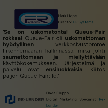
Mark Hope
Director
FR Systems
‘
Se on uskomatonta! Queue-Fair
rokkaa!
Queue-Fair oli
uskomattoman
hyödyllinen
verkkosivustomme
liikennemäärän hallinnassa, mikä johti
saumattomaan ja miellyttävään
käyttökokemukseen. Järjestelmä ja
palvelu ovat
ensiluokkaisia
. Kiitos
paljon Queue-Fair:lle!’
Flavia Siluppo
Digital Marketing Specialist
Re-
Lender