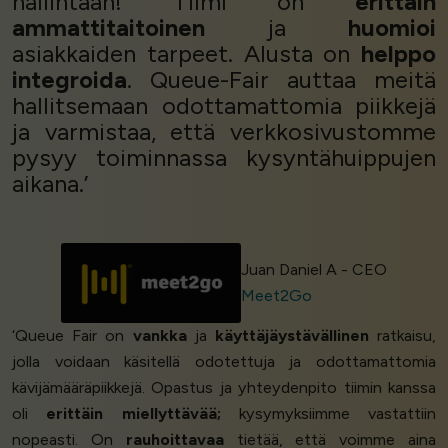
hallintaan! Tiimi on
erittäin
ammattitaitoinen
ja
huomioi
asiakkaiden tarpeet. Alusta on
helppo
integroida
. Queue-Fair auttaa meitä
hallitsemaan odottamattomia piikkejä
ja varmistaa, että verkkosivustomme
pysyy toiminnassa kysyntähuippujen
aikana.’
Juan Daniel A - CEO
Meet2Go
‘Queue Fair on
vankka
ja
käyttäjäystävällinen
ratkaisu,
jolla voidaan käsitellä odotettuja ja odottamattomia
kävijämääräpiikkejä. Opastus ja yhteydenpito tiimin kanssa
oli
erittäin miellyttävää;
kysymyksiimme vastattiin
nopeasti. On
rauhoittavaa
tietää, että voimme aina