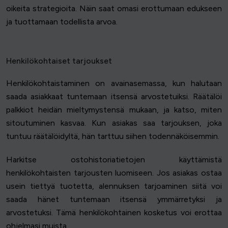
oikeita strategioita. Näin saat omasi erottumaan edukseen
ja tuottamaan todellista arvoa.
Henkilökohtaiset tarjoukset
Henkilökohtaistaminen on avainasemassa, kun halutaan
saada asiakkaat tuntemaan itsensä arvostetuiksi. Räätälöi
palkkiot heidän mieltymystensä mukaan, ja katso, miten
sitoutuminen kasvaa. Kun asiakas saa tarjouksen, joka
tuntuu räätälöidyltä, hän tarttuu siihen todennäköisemmin.
Harkitse ostohistoriatietojen käyttämistä
henkilökohtaisten tarjousten luomiseen. Jos asiakas ostaa
usein tiettyä tuotetta, alennuksen tarjoaminen siitä voi
saada hänet tuntemaan itsensä ymmärretyksi ja
arvostetuksi. Tämä henkilökohtainen kosketus voi erottaa
ohjelmasi muista.