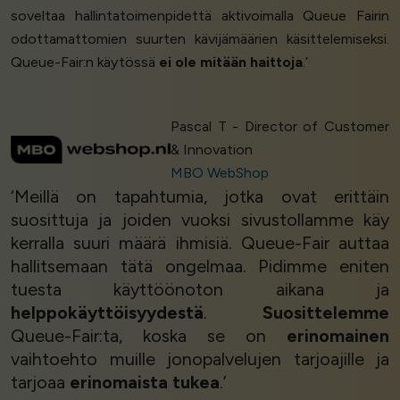
soveltaa hallintatoimenpidettä aktivoimalla Queue Fairin
odottamattomien suurten kävijämäärien käsittelemiseksi.
Queue-Fair:n käytössä
ei ole mitään haittoja
.’
Pascal T - Director of Customer
& Innovation
MBO WebShop
‘Meillä on tapahtumia, jotka ovat erittäin
suosittuja ja joiden vuoksi sivustollamme käy
kerralla suuri määrä ihmisiä. Queue-Fair auttaa
hallitsemaan tätä ongelmaa. Pidimme eniten
tuesta käyttöönoton aikana ja
helppokäyttöisyydestä
.
Suosittelemme
Queue-Fair:ta, koska se on
erinomainen
vaihtoehto muille jonopalvelujen tarjoajille ja
tarjoaa
erinomaista tukea
.’