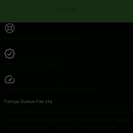
Aloita nyt
Ilmainen koulutus ja 24 tunnin tukipalvelu
GDPR:n ja WCAG 2.2:n mukainen
100 % käytettävyys viimeisten 12 kuukauden aikana
Tietoja Queue-Fair:sta
Vuonna 2004 keksitty ja alun perin patentoitu Queue-Fair
on alkuperäinen virtuaalinen odotushuone, joka tarjoaa
online-jononhallintaa kiireisille verkkosivustoille ja