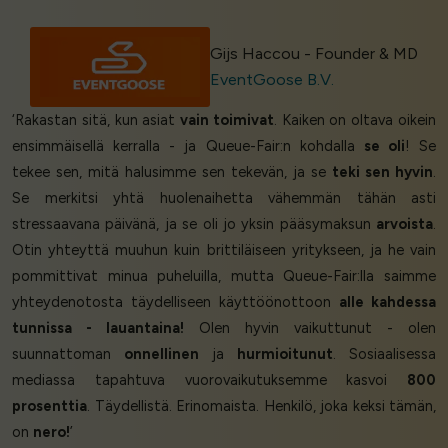
Gijs Haccou - Founder & MD
EventGoose B.V.
‘Rakastan sitä, kun asiat
vain toimivat
. Kaiken on oltava oikein
ensimmäisellä kerralla - ja Queue-Fair:n kohdalla
se oli
! Se
tekee sen, mitä halusimme sen tekevän, ja se
teki sen hyvin
.
Se merkitsi yhtä huolenaihetta vähemmän tähän asti
stressaavana päivänä, ja se oli jo yksin pääsymaksun
arvoista
.
Otin yhteyttä muuhun kuin brittiläiseen yritykseen, ja he vain
pommittivat minua puheluilla, mutta Queue-Fair:lla saimme
yhteydenotosta täydelliseen käyttöönottoon
alle kahdessa
tunnissa - lauantaina!
Olen hyvin vaikuttunut - olen
suunnattoman
onnellinen
ja
hurmioitunut
. Sosiaalisessa
mediassa tapahtuva vuorovaikutuksemme kasvoi
800
prosenttia
. Täydellistä. Erinomaista. Henkilö, joka keksi tämän,
on
nero!
’