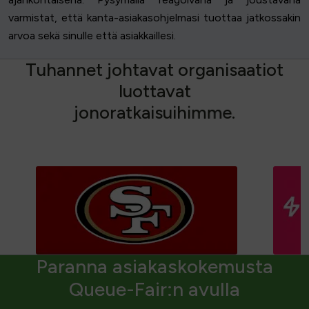
varmistat, että kanta-asiakasohjelmasi tuottaa jatkossakin
arvoa sekä sinulle että asiakkaillesi.
T
u
h
a
n
n
e
t
j
o
h
t
a
v
a
t
o
r
g
a
n
i
s
a
a
t
i
o
t
l
u
o
t
t
a
v
a
t
j
o
n
o
r
a
t
k
a
i
s
u
i
h
i
m
m
e
.
Paranna asiakaskokemusta
Queue-Fair:n avulla