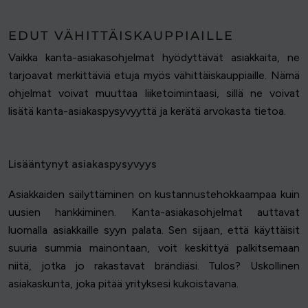
EDUT VÄHITTÄISKAUPPIAILLE
Vaikka kanta-asiakasohjelmat hyödyttävät asiakkaita, ne
tarjoavat merkittäviä etuja myös vähittäiskauppiaille. Nämä
ohjelmat voivat muuttaa liiketoimintaasi, sillä ne voivat
lisätä kanta-asiakaspysyvyyttä ja kerätä arvokasta tietoa.
Lisääntynyt asiakaspysyvyys
Asiakkaiden säilyttäminen on kustannustehokkaampaa kuin
uusien hankkiminen. Kanta-asiakasohjelmat auttavat
luomalla asiakkaille syyn palata. Sen sijaan, että käyttäisit
suuria summia mainontaan, voit keskittyä palkitsemaan
niitä, jotka jo rakastavat brändiäsi. Tulos? Uskollinen
asiakaskunta, joka pitää yrityksesi kukoistavana.