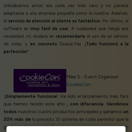
utilizábamos antes era cada vez más caro y no parecía
adaptarse a una empresa pequeña como la nuestra. Además,
el
servicio de atención al cliente es fantástico.
Por último, el
software es
muy fácil de usar
. A cualquiera que tenga esa
necesidad, no dudaría en
recomendarle
el uso de un servicio
de colas, y
en concreto
Queue-Fair.
¡Todo funcionó a la
perfección!
’
Mike S - Event Organiser
CookieCon
‘
¡Simplemente funciona!
Ha sido el lanzamiento más fácil
que hemos tenido este año
, con diferencia
.
Vendimos
todos
nuestros cuatro productos principales y ganamos
un
20% más de
lo previsto. El sistema de colas permitió que la
gente sintiera que tenía más tiempo para comprar, por lo