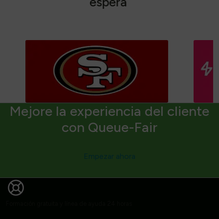
e
s
p
e
r
a
Mejore la experiencia del cliente
con Queue-Fair
Empezar ahora
Formación gratuita y línea de ayuda 24 horas