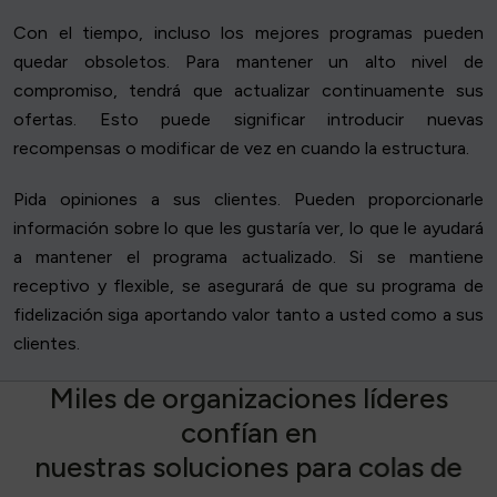
Con el tiempo, incluso los mejores programas pueden
quedar obsoletos. Para mantener un alto nivel de
compromiso, tendrá que actualizar continuamente sus
ofertas. Esto puede significar introducir nuevas
recompensas o modificar de vez en cuando la estructura.
Pida opiniones a sus clientes. Pueden proporcionarle
información sobre lo que les gustaría ver, lo que le ayudará
a mantener el programa actualizado. Si se mantiene
receptivo y flexible, se asegurará de que su programa de
fidelización siga aportando valor tanto a usted como a sus
clientes.
M
i
l
e
s
d
e
o
r
g
a
n
i
z
a
c
i
o
n
e
s
l
í
d
e
r
e
s
c
o
n
f
í
a
n
e
n
n
u
e
s
t
r
a
s
s
o
l
u
c
i
o
n
e
s
p
a
r
a
c
o
l
a
s
d
e