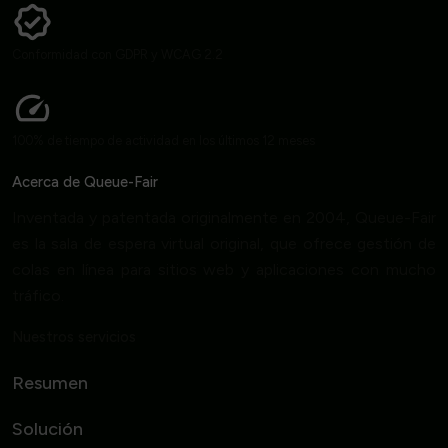
Conformidad con GDPR y WCAG 2.2
100% de tiempo de actividad en los últimos 12 meses
Acerca de Queue-Fair
Inventada y patentada originalmente en 2004, Queue-Fair
es la sala de espera virtual original, que ofrece gestión de
colas en línea para sitios web y aplicaciones con mucho
tráfico.
Nuestros servicios
Resumen
Solución