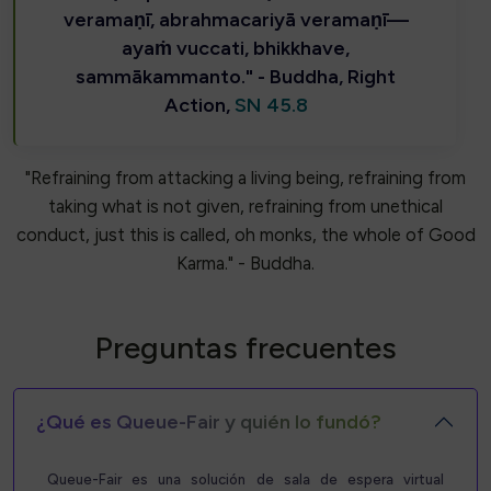
veramaṇī, abrahmacariyā veramaṇī—
ayaṁ vuccati, bhikkhave,
sammākammanto." - Buddha, Right
Action,
SN 45.8
"Refraining from attacking a living being, refraining from
taking what is not given, refraining from unethical
conduct, just this is called, oh monks, the whole of Good
Karma." - Buddha.
Preguntas frecuentes
¿Qué es Queue-Fair y quién lo fundó?
Queue-Fair es una solución de sala de espera virtual