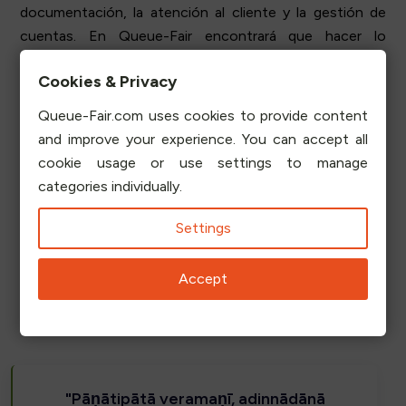
documentación, la atención al cliente y la gestión de
cuentas. En Queue-Fair encontrará que hacer lo
correcto y hacer lo correcto por nuestros clientes y sus
Cookies & Privacy
visitantes es siempre nuestra máxima prioridad. No
encontrará reclamos de marketing exagerados en
Queue-Fair.com uses cookies to provide content
nuestro sitio y cuando decimos que Queue-Fair es
and improve your experience. You can accept all
asequible, seguro, sostenible, honesto y justo, lo
cookie usage or use settings to manage
decimos en serio.
categories individually.
Algunos dicen que los inventos reflejan a sus
Settings
inventores, pero para nosotros es simplemente la forma
correcta de actuar.
Accept
"Pāṇātipātā veramaṇī, adinnādānā