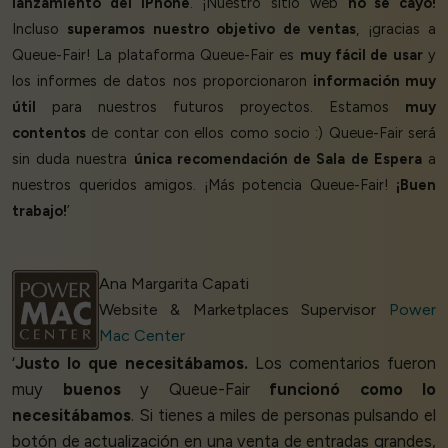
lanzamiento del iPhone
. ¡Nuestro sitio web
no se cayó!
Incluso
superamos nuestro objetivo de ventas
, ¡gracias a
Queue-Fair! La plataforma Queue-Fair es
muy fácil de usar
y
los informes de datos nos proporcionaron
información muy
útil
para nuestros futuros proyectos. Estamos
muy
contentos
de contar con ellos como socio :) Queue-Fair será
sin duda nuestra
única recomendación de Sala de Espera
a
nuestros queridos amigos. ¡Más potencia Queue-Fair!
¡Buen
trabajo!
’
Ana Margarita Capati
Website & Marketplaces Supervisor
Power
Mac Center
‘
Justo lo que necesitábamos.
Los comentarios fueron
muy
buenos
y Queue-Fair
funcionó como lo
necesitábamos
. Si tienes a miles de personas pulsando el
botón de actualización en una venta de entradas grandes,