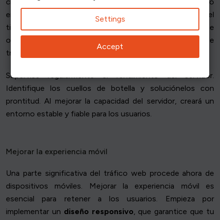
crear un único punto de fallo, por lo que distribuir el tráfico
entre varios servidores es más robusto y ayuda a evitar el
Settings
tiempo de inactividad. Además, el alojamiento en la nube
ofrece recursos flexibles, que se adaptan a los cambios de
Accept
tráfico sin problemas.
Supervise regularmente el rendimiento del servidor.
Identifique los cuellos de botella y soluciónelos con
prontitud. Al mejorar la capacidad del servidor, creará un
entorno estable y fiable para los usuarios.
Mejorar la experiencia móvil
Una parte significativa del tráfico web procede ahora de
dispositivos móviles. Mejorar la experiencia móvil es
esencial para retener a los usuarios. Empieza por
implementar un
diseño responsivo
, que garantice que tu