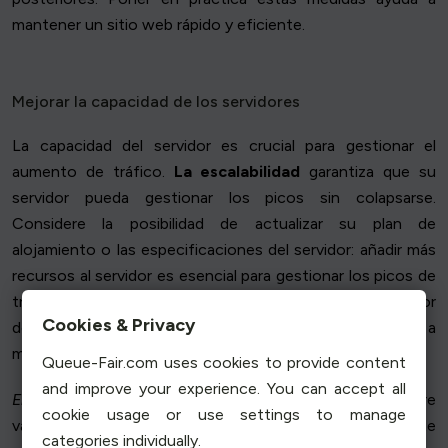
mantener un sitio web rápido y eficiente.
Mejorar la capacidad de los servidores
La capacidad del servidor es crucial para gestionar el
aumento de tráfico.
La escalabilidad
garantiza que su
servidor pueda gestionar los picos sin colapsarse.
Considere la posibilidad de actualizar su plan de
alojamiento o las especificaciones del servidor: añadir más
recursos al servidor es esencial para gestionar los picos de
tráfico. Pasar de un alojamiento compartido a un servidor
Cookies & Privacy
dedicado puede mejorar el rendimiento y la seguridad a
medida que crecen sus necesidades.
Queue-Fair.com uses cookies to provide content
and improve your experience. You can accept all
El equilibrio de carga
distribuye el tráfico entrante entre
cookie usage or use settings to manage
varios servidores. Depender de un solo servidor puede
categories individually.