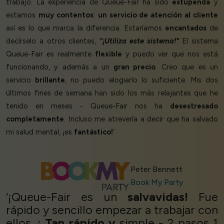
trabajo. La experiencia de Queue-Fair ha sido
estupenda
y
estamos
muy contentos
:
un servicio de atención al cliente
así es lo que marca la diferencia. Estaríamos
encantados
de
decírselo a otros clientes,
"¡Utiliza este sistema!"
El sistema
Queue-Fair es realmente
flexible
y puedo ver que nos está
funcionando, y además a un
gran precio
. Creo que es un
servicio
brillante
, no puedo elogiarlo lo suficiente. Mis dos
últimos fines de semana han sido los más relajantes que he
tenido en meses - Queue-Fair nos ha
desestresado
completamente
. Incluso me atrevería a decir que ha salvado
mi salud mental, ¡es
fantástico!
’
Peter Bennett
Book My Party
‘¡Queue-Fair es un
salvavidas!
Fue
rápido y sencillo empezar a trabajar con
ellos. ¡
Tan rápido y
simple - 2 pasos 1