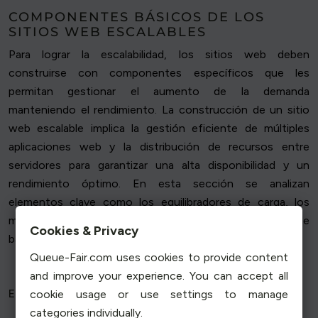
COMPONENTES BÁSICOS DE LOS
SITIOS WEB ESCALABLES
Para lograr la escalabilidad, los sitios web deben
construirse con componentes específicos que les
permitan gestionar el aumento de la demanda
manteniendo el rendimiento. La construcción de un sitio
web escalable implica la gestión eficiente de múltiples
aplicaciones web y la distribución de recursos entre
servidores para garantizar una alta disponibilidad y un
rendimiento óptimo. En esta sección se analizan
elementos clave como los equilibradores de carga, los
mecanismos de almacenamiento en caché y la gestión de
Cookies & Privacy
bases de datos.
Queue-Fair.com uses cookies to provide content
and improve your experience. You can accept all
Equilibradores de carga
cookie usage or use settings to manage
categories individually.