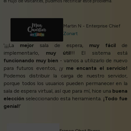
el flujo de visitantes, pudimos rectificar este problema.’
Martin N - Enterprise Chief
Zonart
‘¡¡¡La
mejor
sala de espera,
muy fácil
de
implementarlo,
muy útil
!!! El sistema está
funcionando muy bien
- vamos a utilizarlo de nuevo
para futuros eventos, ¡y
me encanta el servicio!
Podemos distribuir la carga de nuestro servidor,
porque todos los usuarios pueden permanecer en la
sala de espera virtual, así que para mí, hice una
buena
elección
seleccionando esta herramienta.
¡Todo fue
genial!
’
Franco Obet Rivera