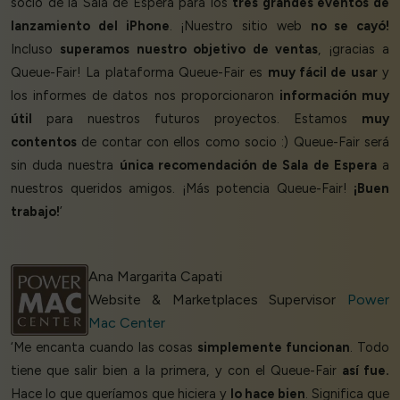
socio de la Sala de Espera para los
tres grandes eventos de
lanzamiento del iPhone
. ¡Nuestro sitio web
no se cayó!
Incluso
superamos nuestro objetivo de ventas
, ¡gracias a
Queue-Fair! La plataforma Queue-Fair es
muy fácil de usar
y
los informes de datos nos proporcionaron
información muy
útil
para nuestros futuros proyectos. Estamos
muy
contentos
de contar con ellos como socio :) Queue-Fair será
sin duda nuestra
única recomendación de Sala de Espera
a
nuestros queridos amigos. ¡Más potencia Queue-Fair!
¡Buen
trabajo!
’
Ana Margarita Capati
Website & Marketplaces Supervisor
Power
Mac Center
‘Me encanta cuando las cosas
simplemente funcionan
. Todo
tiene que salir bien a la primera, y con el Queue-Fair
así fue.
Hace lo que queríamos que hiciera y
lo hace bien
. Significa que