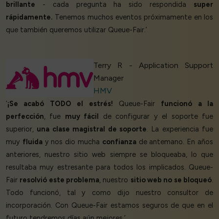
brillante
- cada pregunta ha sido respondida
super
rápidamente.
Tenemos muchos eventos próximamente en los
que también queremos utilizar Queue-Fair.’
Terry R - Application Support
Manager
HMV
‘
¡Se acabó TODO el estrés!
Queue-Fair
funcionó a la
perfección
, fue
muy fácil
de configurar y el soporte fue
superior,
una clase magistral de soporte
. La experiencia fue
muy
fluida
y nos dio mucha
confianza
de antemano. En años
anteriores, nuestro sitio web siempre se bloqueaba, lo que
resultaba muy estresante para todos los implicados. Queue-
Fair
resolvió este problema
, nuestro
sitio web no se bloqueó
.
Todo funcionó, tal y como dijo nuestro consultor de
incorporación. Con Queue-Fair estamos seguros de que en el
futuro tendremos días aún mejores.’