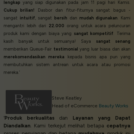
lengkap
yang siap digunakan pada jam 11 pagi hari Kamis.
Cukup brilian!
Dasbor dan fitur-fiturnya sangat bagus -
sangat
intuitif
, sangat
bersih
dan
mudah digunakan
. Kami
mengantri lebih dari
22.000
orang untuk acara peluncuran
produk kami dengan biaya yang
sangat kompetitif
. Terima
kasih banyak untuk semuanya! Saya
sangat senang
memberikan Queue-Fair
testimonial
yang luar biasa dan akan
merekomendasikan mereka
kepada bisnis apa pun yang
membutuhkan sistem antrean untuk acara atau promosi
mereka.’
Steve Keatley
Head of eCommerce
Beauty Works
‘
Produk berkualitas
dan
Layanan yang Dapat
Diandalkan
. Kami terkejut melihat betapa
cepatnya
proses penyiapan dan betapa
mudahnya
produk ini