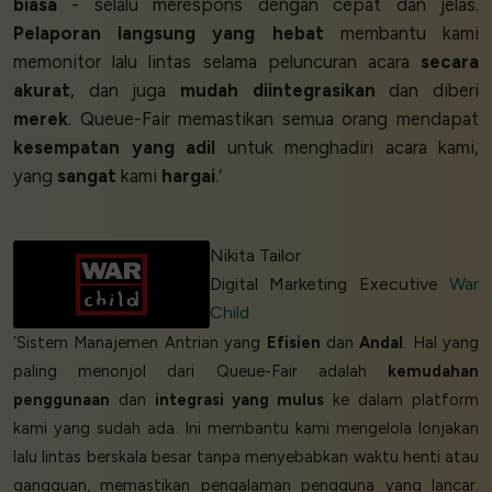
biasa
- selalu merespons dengan cepat dan jelas.
Pelaporan langsung yang hebat
membantu kami
memonitor lalu lintas selama peluncuran acara
secara
akurat
, dan juga
mudah diintegrasikan
dan diberi
merek
. Queue-Fair memastikan semua orang mendapat
kesempatan yang adil
untuk menghadiri acara kami,
yang
sangat
kami
hargai
.’
Nikita Tailor
Digital Marketing Executive
War
Child
‘Sistem Manajemen Antrian yang
Efisien
dan
Andal
. Hal yang
paling menonjol dari Queue-Fair adalah
kemudahan
penggunaan
dan
integrasi yang mulus
ke dalam platform
kami yang sudah ada. Ini membantu kami mengelola lonjakan
lalu lintas berskala besar tanpa menyebabkan waktu henti atau
gangguan, memastikan pengalaman pengguna yang lancar.