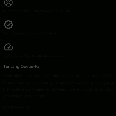
Pelatihan gratis & Saluran Bantuan 24 Jam
Sesuai dengan GDPR dan WCAG 2.2
100% waktu kerja selama 12 bulan terakhir
Tentang Queue-Fair
Diciptakan dan awalnya dipatenkan pada tahun 2004,
Queue-Fair adalah Ruang Tunggu Virtual yang asli, yang
menyediakan manajemen antrean online untuk situs web
dan aplikasi yang sibuk.
Layanan kami