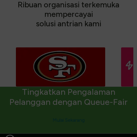
R
i
b
u
a
n
o
r
g
a
n
i
s
a
s
i
t
e
r
k
e
m
u
k
a
m
e
m
p
e
r
c
a
y
a
i
s
o
l
u
s
i
a
n
t
r
i
a
n
k
a
m
i
Tingkatkan Pengalaman
Pelanggan dengan Queue-Fair
Mulai Sekarang