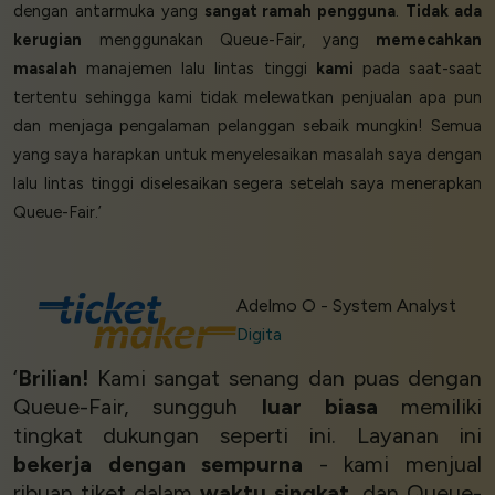
dengan antarmuka yang
sangat ramah pengguna
.
Tidak ada
kerugian
menggunakan Queue-Fair, yang
memecahkan
masalah
manajemen lalu lintas tinggi
kami
pada saat-saat
tertentu sehingga kami tidak melewatkan penjualan apa pun
dan menjaga pengalaman pelanggan sebaik mungkin! Semua
yang saya harapkan untuk menyelesaikan masalah saya dengan
lalu lintas tinggi diselesaikan segera setelah saya menerapkan
Queue-Fair.’
Adelmo O - System Analyst
Digita
‘
Brilian!
Kami sangat senang dan puas dengan
Queue-Fair, sungguh
luar biasa
memiliki
tingkat dukungan seperti ini. Layanan ini
bekerja dengan sempurna
- kami menjual
ribuan tiket dalam
waktu singkat
, dan Queue-