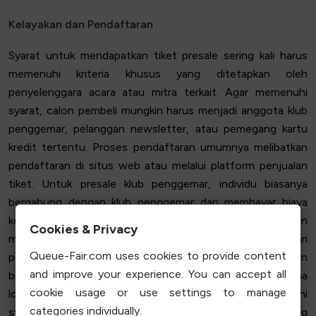
Kelayakan dan Pendaftaran
Syarat untuk mendapatkan tiket presale sering kali harus
memenuhi kriteria khusus yang ditetapkan oleh
penyelenggara acara atau mitra terkait. Agar memenuhi
syarat, calon pembeli mungkin harus menjadi anggota klub
penggemar, pelanggan newsletter, atau pemegang kartu
kredit tertentu. Proses pendaftaran umumnya melibatkan
pendaftaran di situs web atau melalui platform penjualan
tiket. Untuk presale klub penggemar, individu biasanya
bergabung dengan klub penggemar dan membayar biaya
keanggotaan jika berlaku. Presale kartu kredit mungkin
Cookies & Privacy
mengharuskan Anda mendaftar ke program hadiah dari
Queue-Fair.com uses cookies to provide content
penyedia kartu kredit. Presale venue sering kali melibatkan
and improve your experience. You can accept all
berlangganan newsletter atau bergabung dengan skema
cookie usage or use settings to manage
loyalitas venue. Setelah terdaftar, orang yang memenuhi
categories individually.
syarat biasanya menerima kode atau tautan presale, yang