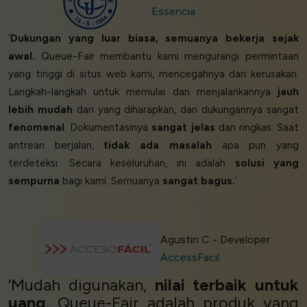
Essencia
‘
Dukungan yang luar biasa, semuanya bekerja sejak
awal.
Queue-Fair membantu kami mengurangi permintaan
yang tinggi di situs web kami, mencegahnya dari kerusakan.
Langkah-langkah untuk memulai dan menjalankannya
jauh
lebih mudah
dari yang diharapkan, dan dukungannya sangat
fenomenal
. Dokumentasinya
sangat jelas
dan ringkas. Saat
antrean berjalan,
tidak ada masalah
apa pun yang
terdeteksi. Secara keseluruhan, ini adalah
solusi yang
sempurna
bagi kami. Semuanya
sangat bagus.
’
Agustin C - Developer
AccessFacil
‘Mudah digunakan,
nilai terbaik untuk
uang
. Queue-Fair adalah produk yang