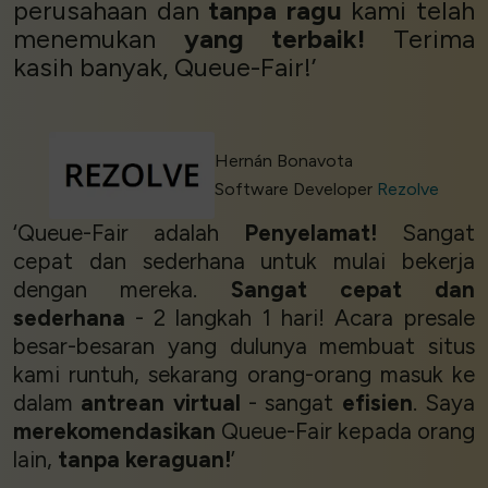
perusahaan dan
tanpa ragu
kami telah
menemukan
yang terbaik!
Terima
kasih banyak, Queue-Fair!’
Hernán Bonavota
Software Developer
Rezolve
‘Queue-Fair adalah
Penyelamat!
Sangat
cepat dan sederhana untuk mulai bekerja
dengan mereka.
Sangat cepat dan
sederhana
- 2 langkah 1 hari! Acara presale
besar-besaran yang dulunya membuat situs
kami runtuh, sekarang orang-orang masuk ke
dalam
antrean virtual
- sangat
efisien
. Saya
merekomendasikan
Queue-Fair kepada orang
lain,
tanpa keraguan!
’