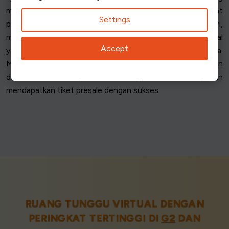
memberi mereka akses saat presale dimulai. Waktu sangat
Settings
penting, jadi penting untuk mendaftar jauh-jauh hari,
memastikan Anda menerima semua tiket dan kredensial
Accept
yang diperlukan sebelum jendela presale dibuka.
Mempersiapkan diri dan memahami persyaratan kelayakan
dapat secara signifikan meningkatkan kemungkinan
mendapatkan tiket presale dengan sukses.
RUANG TUNGGU VIRTUAL DENGAN
PERINGKAT TERTINGGI DI
G2
DAN