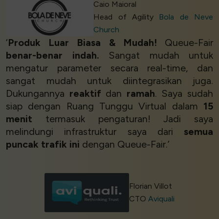
Caio Maioral
Head of Agility
Bola de Neve
Church
‘
Produk Luar Biasa & Mudah!
Queue-Fair
benar-benar indah.
Sangat mudah untuk
mengatur parameter secara real-time, dan
sangat mudah untuk diintegrasikan juga.
Dukungannya
reaktif
dan
ramah
. Saya sudah
siap dengan Ruang Tunggu Virtual dalam
15
menit
termasuk pengaturan! Jadi saya
melindungi infrastruktur saya dari
semua
puncak trafik ini
dengan Queue-Fair.’
Florian Villot
CTO
Aviquali