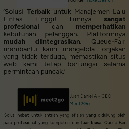
Founder
TicketSearch
‘Solusi
Terbaik
untuk Manajemen Lalu
Lintas Tinggi! Timnya
sangat
profesional
dan
memperhatikan
kebutuhan pelanggan. Platformnya
mudah diintegrasikan
. Queue-Fair
membantu kami mengelola lonjakan
yang tidak terduga, memastikan situs
web kami tetap berfungsi selama
permintaan puncak.’
Juan Daniel A - CEO
Meet2Go
‘Solusi hebat untuk antrian yang efisien yang didukung oleh
para profesional yang kompeten dan
luar biasa
. Queue-Fair