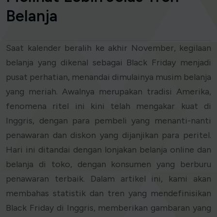
Belanja
Saat kalender beralih ke akhir November, kegilaan
belanja yang dikenal sebagai Black Friday menjadi
pusat perhatian, menandai dimulainya musim belanja
yang meriah. Awalnya merupakan tradisi Amerika,
fenomena ritel ini kini telah mengakar kuat di
Inggris, dengan para pembeli yang menanti-nanti
penawaran dan diskon yang dijanjikan para peritel.
Hari ini ditandai dengan lonjakan belanja online dan
belanja di toko, dengan konsumen yang berburu
penawaran terbaik. Dalam artikel ini, kami akan
membahas statistik dan tren yang mendefinisikan
Black Friday di Inggris, memberikan gambaran yang