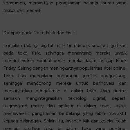
konsumen, memastikan pengalaman belanja liburan yang
mulus dan menarik.
Dampak pada Toko Fisik dan Fisik
Lonjakan belanja digital telah berdampak secara signifikan
pada toko fisik, sehingga menantang mereka untuk
mendefinisikan kembali peran mereka dalam lanskap Black
Friday. Seiring dengan meningkatnya popularitas ritel online,
toko fisik mengalami penurunan jumlah pengunjung,
sehingga mendorong mereka untuk berinovasi dan
meningkatkan pengalaman di dalam toko. Para peritel
semakin mengintegrasikan teknologi digital, seperti
augmented reality dan aplikasi di dalam toko, untuk
menawarkan pengalaman berbelanja yang lebih interaktif
kepada pelanggan. Selain itu, layanan klik-dan-koleksi telah
menjadi strategi toko di dalam toko yang penting,