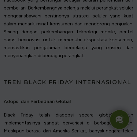
pembelian. Berkembangnya belanja melalui perangkat seluler
menggarisbawahi pentingnya strategi seluler yang kuat
dalam menarik minat konsumen dan mendorong penjualan.
Seiring dengan perkembangan teknologi mobile, peritel
harus berinovasi untuk memenuhi ekspektasi konsumen,
memastikan pengalaman berbelanja yang efisien dan
menyenangkan di berbagai perangkat.
TREN BLACK FRIDAY INTERNASIONAL
Adopsi dan Perbedaan Global
Black Friday telah diadopsi secara global, namun
implementasinya sangat bervariasi di berbagai wilayah.
Meskipun berasal dari Amerika Serikat, banyak negara telah