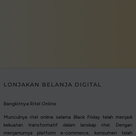
LONJAKAN BELANJA DIGITAL
Bangkitnya Ritel Online
Munculnya ritel online selama Black Friday telah menjadi
kekuatan transformatif dalam lanskap ritel. Dengan
menjamurnya platform e-commerce, konsumen telah