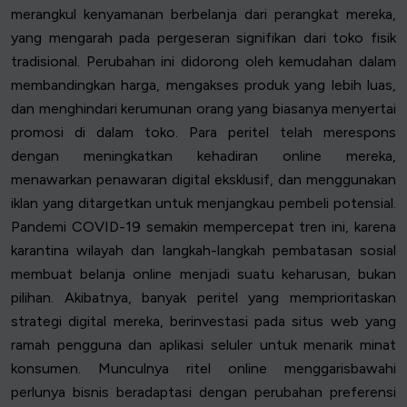
merangkul kenyamanan berbelanja dari perangkat mereka,
yang mengarah pada pergeseran signifikan dari toko fisik
tradisional. Perubahan ini didorong oleh kemudahan dalam
membandingkan harga, mengakses produk yang lebih luas,
dan menghindari kerumunan orang yang biasanya menyertai
promosi di dalam toko. Para peritel telah merespons
dengan meningkatkan kehadiran online mereka,
menawarkan penawaran digital eksklusif, dan menggunakan
iklan yang ditargetkan untuk menjangkau pembeli potensial.
Pandemi COVID-19 semakin mempercepat tren ini, karena
karantina wilayah dan langkah-langkah pembatasan sosial
membuat belanja online menjadi suatu keharusan, bukan
pilihan. Akibatnya, banyak peritel yang memprioritaskan
strategi digital mereka, berinvestasi pada situs web yang
ramah pengguna dan aplikasi seluler untuk menarik minat
konsumen. Munculnya ritel online menggarisbawahi
perlunya bisnis beradaptasi dengan perubahan preferensi