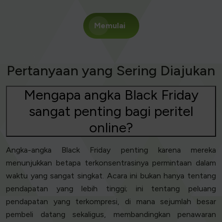
Memulai
Pertanyaan yang Sering Diajukan
Mengapa angka Black Friday
sangat penting bagi peritel
online?
Angka-angka Black Friday penting karena mereka
menunjukkan betapa terkonsentrasinya permintaan dalam
waktu yang sangat singkat. Acara ini bukan hanya tentang
pendapatan yang lebih tinggi; ini tentang peluang
pendapatan yang terkompresi, di mana sejumlah besar
pembeli datang sekaligus, membandingkan penawaran