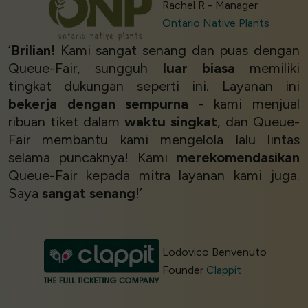
Rachel R - Manager
Ontario Native Plants
‘
Brilian!
Kami sangat senang dan puas dengan
Queue-Fair, sungguh
luar biasa
memiliki
tingkat dukungan seperti ini. Layanan ini
bekerja dengan sempurna
- kami menjual
ribuan tiket dalam
waktu singkat
, dan Queue-
Fair membantu kami mengelola lalu lintas
selama puncaknya! Kami
merekomendasikan
Queue-Fair kepada mitra layanan kami juga.
Saya
sangat senang
!’
Lodovico Benvenuto
Founder
Clappit