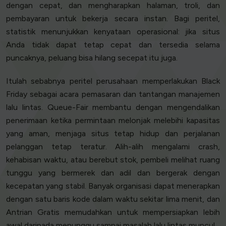
dengan cepat, dan mengharapkan halaman, troli, dan
pembayaran untuk bekerja secara instan. Bagi peritel,
statistik menunjukkan kenyataan operasional: jika situs
Anda tidak dapat tetap cepat dan tersedia selama
puncaknya, peluang bisa hilang secepat itu juga.
Itulah sebabnya peritel perusahaan memperlakukan Black
Friday sebagai acara pemasaran dan tantangan manajemen
lalu lintas. Queue-Fair membantu dengan mengendalikan
penerimaan ketika permintaan melonjak melebihi kapasitas
yang aman, menjaga situs tetap hidup dan perjalanan
pelanggan tetap teratur. Alih-alih mengalami crash,
kehabisan waktu, atau berebut stok, pembeli melihat ruang
tunggu yang bermerek dan adil dan bergerak dengan
kecepatan yang stabil. Banyak organisasi dapat menerapkan
dengan satu baris kode dalam waktu sekitar lima menit, dan
Antrian Gratis memudahkan untuk mempersiapkan lebih
awal daripada menunggu sampai masalah lalu lintas muncul.