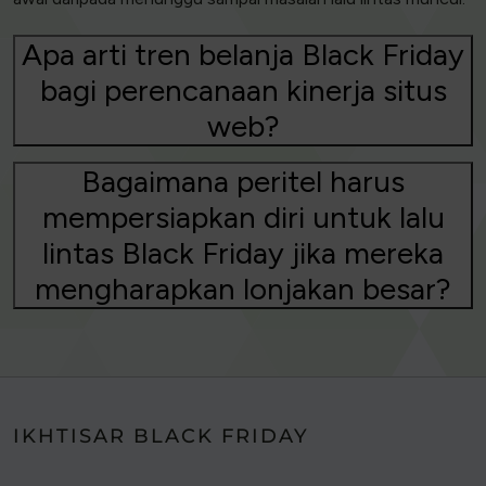
Apa arti tren belanja Black Friday
bagi perencanaan kinerja situs
web?
Bagaimana peritel harus
mempersiapkan diri untuk lalu
lintas Black Friday jika mereka
mengharapkan lonjakan besar?
IKHTISAR BLACK FRIDAY