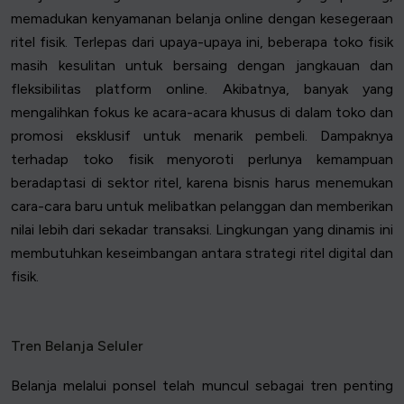
memadukan kenyamanan belanja online dengan kesegeraan
ritel fisik. Terlepas dari upaya-upaya ini, beberapa toko fisik
masih kesulitan untuk bersaing dengan jangkauan dan
fleksibilitas platform online. Akibatnya, banyak yang
mengalihkan fokus ke acara-acara khusus di dalam toko dan
promosi eksklusif untuk menarik pembeli. Dampaknya
terhadap toko fisik menyoroti perlunya kemampuan
beradaptasi di sektor ritel, karena bisnis harus menemukan
cara-cara baru untuk melibatkan pelanggan dan memberikan
nilai lebih dari sekadar transaksi. Lingkungan yang dinamis ini
membutuhkan keseimbangan antara strategi ritel digital dan
fisik.
Tren Belanja Seluler
Belanja melalui ponsel telah muncul sebagai tren penting