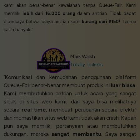
kami akan benar-benar kewalahan tanpa Queue-Fair. Kami
memiliki
lebih dari 16.000 orang
dalam antrian. Tidak dapat
dipercaya bahwa biaya antrian kami
kurang dari £150
! Terima
kasih banyak!’
Mark Walsh
Totally Tickets
‘Komunikasi dan kemudahan penggunaan platform
Queue-Fair benar-benar membuat produk ini
luar biasa
.
Kami membutuhkan antrian untuk acara yang sangat
sibuk di situs web kami, dan saya bisa melihatnya
secara
real-time
, membuat perubahan secara efektif
dan memastikan situs web kami tidak akan crash. Kapan
pun saya memiliki pertanyaan atau membutuhkan
dukungan, mereka
sangat membantu
. Saya sangat