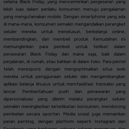
selama Black Friday, yang mencerminkan pergeseran yang
lebih luas dalam perilaku konsumen menuju pengalaman
yang mengutamakan mobile. Dengan smartphone yang ada
di mana-mana, konsumen semakin mengandalkan perangkat
seluler mereka untuk menelusuri, berbelanja online,
membandingkan, dan membeli produk. Kemudahan ini
memungkinkan para pembeli untuk terlibat dalam
penawaran Black Friday dari mana saja, baik dalam
perjalanan, di rumah, atau bahkan di dalam toko. Para peritel
telah merespons dengan mengoptimalkan situs web
mereka untuk penggunaan seluler dan mengembangkan
aplikasi belanja khusus untuk memfasilitasi transaksi yang
lancar. Pemberitahuan push dan penawaran yang
dipersonalisasi yang dikirim melalui perangkat seluler
semakin meningkatkan keterlibatan konsumen, mendorong
pembelian secara spontan. Media sosial juga memainkan
peran penting, dengan platform seperti Instagram dan
Facebook yang berfungsi sebagai saluran penemuan dan