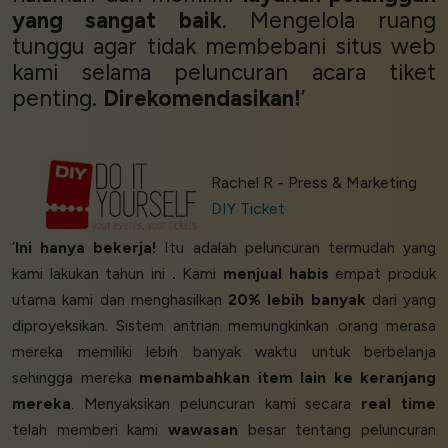
yang sangat baik
. Mengelola ruang
tunggu agar tidak membebani situs web
kami selama peluncuran acara tiket
penting.
Direkomendasikan!
’
Rachel R - Press & Marketing
DIY Ticket
‘
Ini hanya bekerja!
Itu adalah peluncuran termudah yang
kami lakukan tahun ini
.
Kami
menjual habis
empat produk
utama kami dan menghasilkan
20% lebih banyak
dari yang
diproyeksikan. Sistem antrian memungkinkan orang merasa
mereka memiliki lebih banyak waktu untuk berbelanja
sehingga mereka
menambahkan item lain ke keranjang
mereka
. Menyaksikan peluncuran kami secara
real time
telah memberi kami
wawasan
besar tentang peluncuran