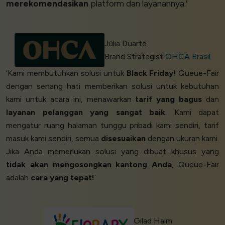
merekomendasikan
platform dan layanannya.’
Júlia Duarte
Brand Strategist
OHCA Brasil
‘Kami membutuhkan solusi untuk
Black Friday
! Queue-Fair
dengan senang hati memberikan solusi untuk kebutuhan
kami untuk acara ini, menawarkan
tarif yang bagus
dan
layanan pelanggan yang sangat baik
. Kami dapat
mengatur ruang halaman tunggu pribadi kami sendiri, tarif
masuk kami sendiri, semua
disesuaikan
dengan ukuran kami.
Jika Anda memerlukan solusi yang dibuat khusus yang
tidak akan mengosongkan kantong Anda
, Queue-Fair
adalah
cara yang tepat!
’
Gilad Haim