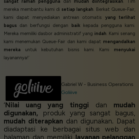
sangat ramah pengguna
dan
mudah diintegrasikan
. Tim
mereka membantu kami di
setiap langkah
. Berkat Queue-Fair,
kami dapat menyediakan antrean otomatis
yang terlihat
bagus
dan berfungsi dengan
baik
kepada pengguna kami.
Mereka memiliki dasbor administratif yang
indah
. Kami senang
kami menemukan Queue-Fair dan kami dapat
mengandalkan
mereka
untuk kebutuhan bisnis kami. Kami
menyukai
layanannya!’
Gabriel W - Business Operations
Goliiive
‘
Nilai uang yang tinggi
dan
mudah
digunakan,
produk yang sangat bagus,
mudah diterapkan
dan digunakan. Dapat
diadaptasi ke berbagai situs web dan
halaman dan memiliki
layanan pelanggan