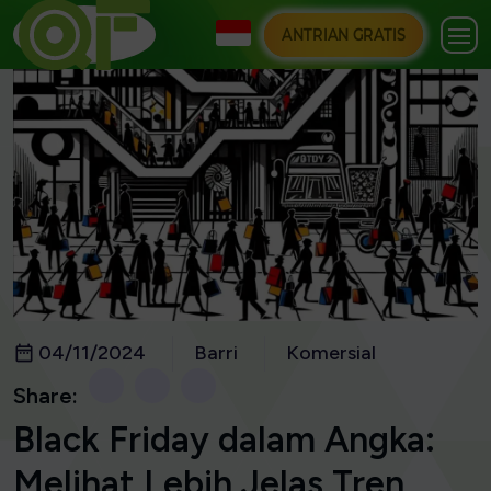
ANTRIAN GRATIS
04/11/2024
Barri
Komersial
Share:
Black Friday dalam Angka:
Melihat Lebih Jelas Tren