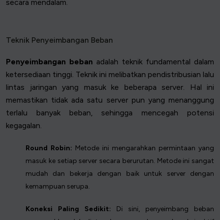
secara mendalam.
Teknik Penyeimbangan Beban
Penyeimbangan beban
adalah teknik fundamental dalam
ketersediaan tinggi. Teknik ini melibatkan pendistribusian lalu
lintas jaringan yang masuk ke beberapa server. Hal ini
memastikan tidak ada satu server pun yang menanggung
terlalu banyak beban, sehingga mencegah potensi
kegagalan.
Round Robin:
Metode ini mengarahkan permintaan yang
masuk ke setiap server secara berurutan. Metode ini sangat
mudah dan bekerja dengan baik untuk server dengan
kemampuan serupa.
Koneksi Paling Sedikit:
Di sini, penyeimbang beban