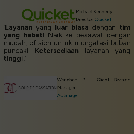
Michael Kennedy
Director
Quicket
‘
Layanan
yang
luar biasa
dengan
tim
yang hebat!
Naik ke pesawat dengan
mudah, efisien untuk mengatasi beban
puncak!
Ketersediaan
layanan yang
tinggi
!’
Wenchao P - Client Division
Manager
Actimage