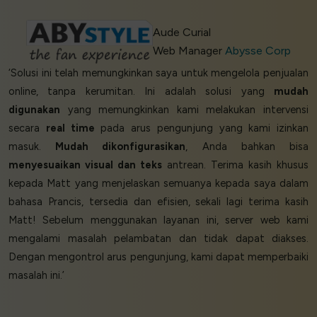
Aude Curial
Web Manager
Abysse Corp
‘Solusi ini telah memungkinkan saya untuk mengelola penjualan
online, tanpa kerumitan. Ini adalah solusi yang
mudah
digunakan
yang memungkinkan kami melakukan intervensi
secara
real time
pada arus pengunjung yang kami izinkan
masuk.
Mudah dikonfigurasikan
, Anda bahkan bisa
menyesuaikan visual dan teks
antrean. Terima kasih khusus
kepada Matt yang menjelaskan semuanya kepada saya dalam
bahasa Prancis, tersedia dan efisien, sekali lagi terima kasih
Matt! Sebelum menggunakan layanan ini, server web kami
mengalami masalah pelambatan dan tidak dapat diakses.
Dengan mengontrol arus pengunjung, kami dapat memperbaiki
masalah ini.’