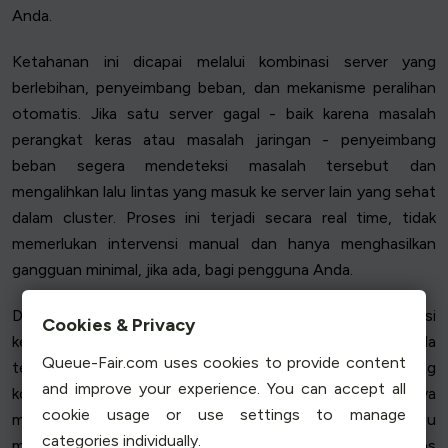
Anda.
Ketahanan ini dicapai melalui kombinasi server yang
berlebihan, penyeimbang beban, dan mekanisme peralihan
otomatis. Jika satu server gagal - baik karena masalah
perangkat keras atau masalah jaringan - penyeimbang
beban segera mendeteksi masalah tersebut dan
mengalihkan lalu lintas yang masuk ke server lain yang sehat
dalam cluster. Proses ini terjadi secara real time, tidak
memerlukan intervensi manual dan hanya menghasilkan
gangguan minimal, jika ada, bagi pengguna Anda.
Dengan mengeliminasi satu titik kegagalan, toleransi
Cookies & Privacy
kesalahan memastikan bahwa situs web dan aplikasi Anda
Queue-Fair.com uses cookies to provide content
tetap dapat diakses, bahkan ketika masing-masing
and improve your experience. You can accept all
komponen mengalami masalah. Pendekatan ini tidak hanya
cookie usage or use settings to manage
melindungi dari waktu henti, tetapi juga membantu
categories individually.
mempertahankan kualitas layanan tingkat tinggi, terlepas