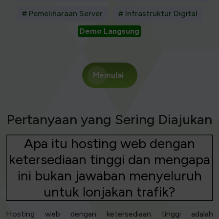
# Pemeliharaan Server
# Infrastruktur Digital
Demo Langsung
Memulai
Pertanyaan yang Sering Diajukan
Apa itu hosting web dengan
ketersediaan tinggi dan mengapa
ini bukan jawaban menyeluruh
untuk lonjakan trafik?
Hosting web dengan ketersediaan tinggi adalah