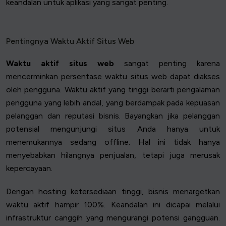
keandalan untuk aplikasi yang sangat penting.
Pentingnya Waktu Aktif Situs Web
Waktu aktif situs web
sangat penting karena
mencerminkan persentase waktu situs web dapat diakses
oleh pengguna. Waktu aktif yang tinggi berarti pengalaman
pengguna yang lebih andal, yang berdampak pada kepuasan
pelanggan dan reputasi bisnis. Bayangkan jika pelanggan
potensial mengunjungi situs Anda hanya untuk
menemukannya sedang offline. Hal ini tidak hanya
menyebabkan hilangnya penjualan, tetapi juga merusak
kepercayaan.
Dengan hosting ketersediaan tinggi, bisnis menargetkan
waktu aktif hampir 100%. Keandalan ini dicapai melalui
infrastruktur canggih yang mengurangi potensi gangguan.