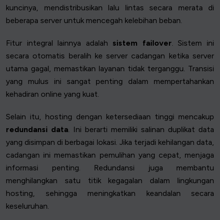
kuncinya, mendistribusikan lalu lintas secara merata di
beberapa server untuk mencegah kelebihan beban.
Fitur integral lainnya adalah
sistem failover
. Sistem ini
secara otomatis beralih ke server cadangan ketika server
utama gagal, memastikan layanan tidak terganggu. Transisi
yang mulus ini sangat penting dalam mempertahankan
kehadiran online yang kuat.
Selain itu, hosting dengan ketersediaan tinggi mencakup
redundansi data
. Ini berarti memiliki salinan duplikat data
yang disimpan di berbagai lokasi. Jika terjadi kehilangan data,
cadangan ini memastikan pemulihan yang cepat, menjaga
informasi penting. Redundansi juga membantu
menghilangkan satu titik kegagalan dalam lingkungan
hosting, sehingga meningkatkan keandalan secara
keseluruhan.