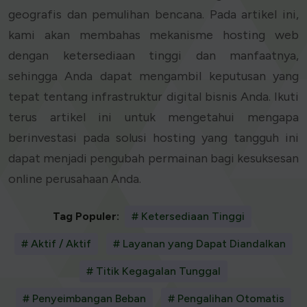
geografis dan pemulihan bencana. Pada artikel ini,
kami akan membahas mekanisme hosting web
dengan ketersediaan tinggi dan manfaatnya,
sehingga Anda dapat mengambil keputusan yang
tepat tentang infrastruktur digital bisnis Anda. Ikuti
terus artikel ini untuk mengetahui mengapa
berinvestasi pada solusi hosting yang tangguh ini
dapat menjadi pengubah permainan bagi kesuksesan
online perusahaan Anda.
Tag Populer:
# Ketersediaan Tinggi
# Aktif / Aktif
# Layanan yang Dapat Diandalkan
# Titik Kegagalan Tunggal
# Penyeimbangan Beban
# Pengalihan Otomatis