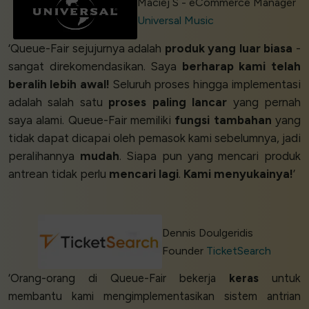
Maciej S - eCommerce Manager
Universal Music
‘Queue-Fair sejujurnya adalah
produk yang luar biasa
-
sangat direkomendasikan. Saya
berharap kami telah
beralih lebih awal!
Seluruh proses hingga implementasi
adalah salah satu
proses paling lancar
yang pernah
saya alami. Queue-Fair memiliki
fungsi tambahan
yang
tidak dapat dicapai oleh pemasok kami sebelumnya, jadi
peralihannya
mudah
. Siapa pun yang mencari produk
antrean tidak perlu
mencari lagi
.
Kami menyukainya!
’
Dennis Doulgeridis
Founder
TicketSearch
‘Orang-orang di Queue-Fair bekerja
keras
untuk
membantu kami mengimplementasikan sistem antrian