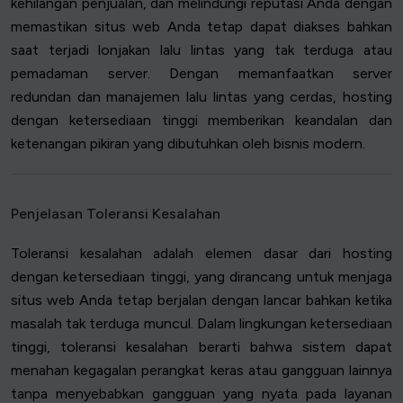
kehilangan penjualan, dan melindungi reputasi Anda dengan
memastikan situs web Anda tetap dapat diakses bahkan
saat terjadi lonjakan lalu lintas yang tak terduga atau
pemadaman server. Dengan memanfaatkan server
redundan dan manajemen lalu lintas yang cerdas, hosting
dengan ketersediaan tinggi memberikan keandalan dan
ketenangan pikiran yang dibutuhkan oleh bisnis modern.
Penjelasan Toleransi Kesalahan
Toleransi kesalahan adalah elemen dasar dari hosting
dengan ketersediaan tinggi, yang dirancang untuk menjaga
situs web Anda tetap berjalan dengan lancar bahkan ketika
masalah tak terduga muncul. Dalam lingkungan ketersediaan
tinggi, toleransi kesalahan berarti bahwa sistem dapat
menahan kegagalan perangkat keras atau gangguan lainnya
tanpa menyebabkan gangguan yang nyata pada layanan