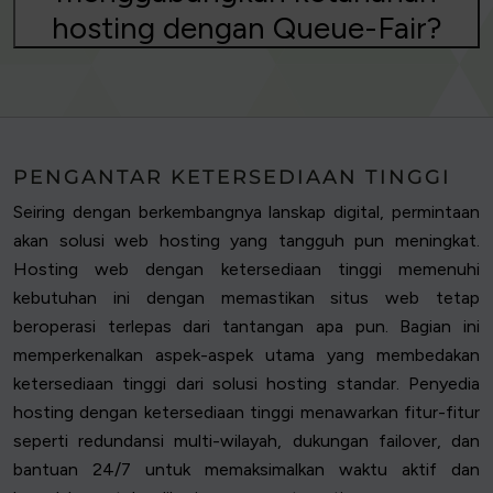
hosting dengan Queue-Fair?
PENGANTAR KETERSEDIAAN TINGGI
Seiring dengan berkembangnya lanskap digital, permintaan
akan solusi web hosting yang tangguh pun meningkat.
Hosting web dengan ketersediaan tinggi memenuhi
kebutuhan ini dengan memastikan situs web tetap
beroperasi terlepas dari tantangan apa pun. Bagian ini
memperkenalkan aspek-aspek utama yang membedakan
ketersediaan tinggi dari solusi hosting standar. Penyedia
hosting dengan ketersediaan tinggi menawarkan fitur-fitur
seperti redundansi multi-wilayah, dukungan failover, dan
bantuan 24/7 untuk memaksimalkan waktu aktif dan