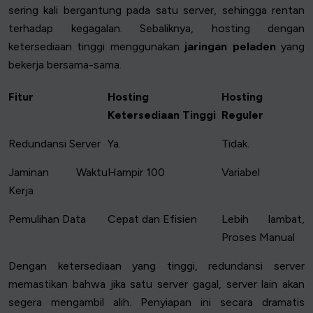
sering kali bergantung pada satu server, sehingga rentan
terhadap kegagalan. Sebaliknya, hosting dengan
ketersediaan tinggi menggunakan
jaringan peladen
yang
bekerja bersama-sama.
Fitur
Hosting
Hosting
Ketersediaan Tinggi
Reguler
Redundansi Server
Ya.
Tidak.
Jaminan Waktu
Hampir 100
Variabel
Kerja
Pemulihan Data
Cepat dan Efisien
Lebih lambat,
Proses Manual
Dengan ketersediaan yang tinggi, redundansi server
memastikan bahwa jika satu server gagal, server lain akan
segera mengambil alih. Penyiapan ini secara dramatis