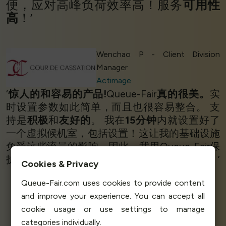
便，应对高峰负荷效率高！服务
可用性
高
！’
Wenchao P - Client Division
Manager
Actimage
‘
惊人的和容易的产品!
Queue-Fair
真的很美。
实
时设置参数如此简单，而且也很容易整合。 支
持是
积极
和
友好的
。 我在
15分钟
内就设置好了
一个虚拟候机室，包括设置！这让我的基础设施
免受这些流量的影响。因此，我用Queue-Fair保
护我的基础设施免受
所有这些流量高峰的
影响。’
Cookies & Privacy
Queue-Fair.com uses cookies to provide content
and improve your experience. You can accept all
Florian Villot
cookie usage or use settings to manage
CTO
Aviquali
categories individually.