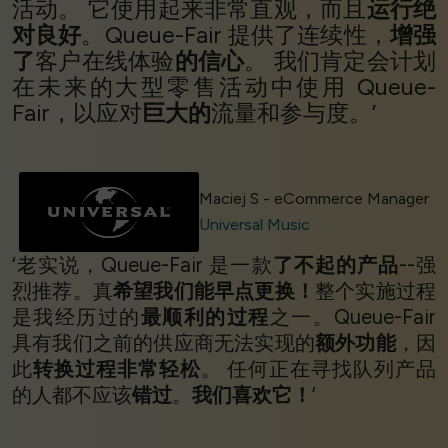
活动。 它使用起来非常直观，而且
运行绝
对良好
。Queue-Fair 提供了连续性，
增强
了
客户在线体验
的信心
。 我们肯定会计划
在未来的大型零售活动中使用 Queue-
Fair，以应对
巨大的
流量和参与度。’
Maciej S - eCommerce Manager
Universal Music
‘老实说，Queue-Fair 是一款
了不起的产品
--强
烈推荐。真
希望我们能早点更换！
整个实施过程
是我经历过的
最顺利的过程
之一。Queue-Fair
具有我们之前的供应商无法实现的
额外功能
，因
此
转换过程非常轻松
。 任何正在寻找队列产品
的人都不应该
错过
。
我们喜欢它！
’