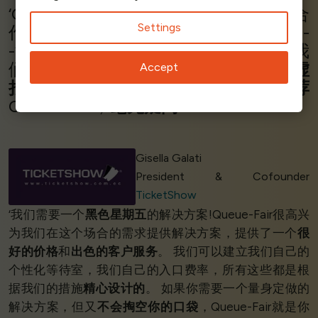
‘Queue-Fair是一个
救世主!
开始与他们合
Settings
作是快速而简单的。
太快了，太简单
了-
-2个步骤1天!大规模的预售活动曾经使我
们的网站崩溃，现在人们进入了一个
虚
Accept
拟的队伍
- 非常
有效
。 我向其他人
推荐
Queue-Fair，
毫无疑问!
’
Gisella Galati
President & Cofounder
TicketShow
‘我们需要一个
黑色星期五
的解决方案!Queue-Fair很高兴
为我们在这个场合的需求提供解决方案，提供了一个
很
好的价格
和
出色的客户服务
。 我们可以建立我们自己的
个性化等待室，我们自己的入口费率，所有这些都是根
据我们的措施
精心设计的
。 如果你需要一个量身定做的
解决方案，但又
不会掏空你的口袋
，Queue-Fair就是你