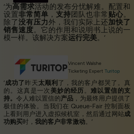
‘为
高需求
活动的发布分忧解难。配置和
设置
非常简单
，
支持
团队也非常
贴心
。
除了
没有压力
外，我们实际上还
加快了
销售速度
。它的作用和说明书上说的一
模一样。该解决方案
运行完美
。’
Vincent Walshe
Ticketing Expert
Turitop
‘
成功了
昨天
太顺利
了，我的客户都哭了。真
的。这真是一次
美妙的经历
。
难以置信的支
持。
令人难以置信的
产品
，为最终用户提供了
极佳的体验。当我们在 Queue-Fair 控制面板
上看到用户进入虚拟候机室，然后通过网站
成
功购买
时，
我的客户非常激动
。’