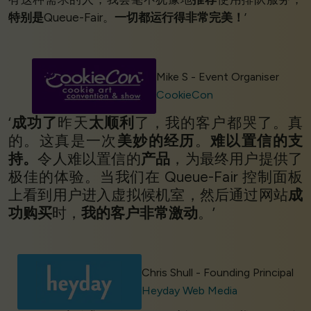
特别是
Queue-Fair。
一切都运行得非常完美！
’
Mike S - Event Organiser
CookieCon
‘
成功了
昨天
太顺利
了，我的客户都哭了。真
的。这真是一次
美妙的经历
。
难以置信的支
持。
令人难以置信的
产品
，为最终用户提供了
极佳的体验。当我们在 Queue-Fair 控制面板
上看到用户进入虚拟候机室，然后通过网站
成
功购买
时，
我的客户非常激动
。’
Chris Shull - Founding Principal
Heyday Web Media