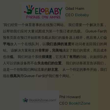
Gilad Haim
CEO
Elobaby
‘我们经营一个体育赛事的在线预订网站。 我们需要一个解决方案，
以帮助我们应对大量试图成为第一个预订者的负载。 Queue-Fair的
预售页面在预订开始前将负载从我们的服务器上移开，然后将人们
公
平地
放入一个在线队列，以
我们选择的速度
将访问者送回我们的网
站。 该解决方案和支持
非常好，完美地
满足了我们的需求，而且成本
也很
低
。 我们对这个系统
很满意
，它充满了
有用的
功能，比如排队的
人可以切换设备而不会
失去他们的位置
。 我们的访客甚至告诉我们，
这是一个控制我们网站流量的
好主意
。 从一个特定的事件开始，我们
现在
很高兴
用Queue-Fair保护我们整个网站。’
Phil Howard
CEO
BookItZone