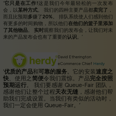
‘
它只是在工作!
这是我们今年最轻松的一次发布
会，以
某种方式
。 我们的四种主要产品都
卖完了
，
而且比预期
多
赚了
20%
。 排队系统使人们感到他们
有更多的时间购物，所以他们
在他们的篮子里添加
了其他物品
。
实时
观察我们的发布会，让我们对未
来的产品发布会也有了重要的
认识
。’
David Etherington
eCommerce Chief
Herdy
‘
优质的产品
和
可靠的服务
。它的安装
速度之
快
、使用之
简便
令我们震惊。产品
完全按照
预期运行
。 我们要感谢 Queue-Fair 团队，
感谢他们让整个过程
天衣无缝
，感谢他们帮
助我们完成设置。当我们有类似的活动时，
我们一定会使用 Queue-Fair。’