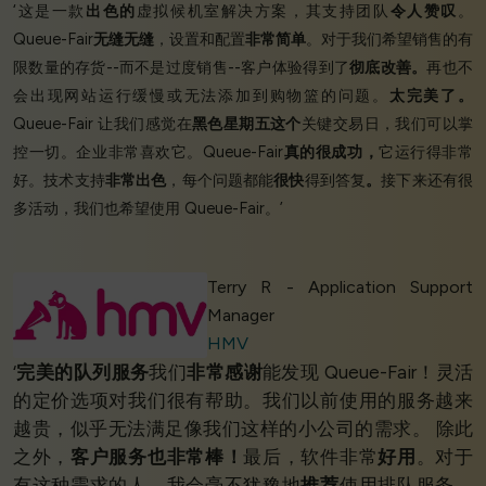
‘这是一款
出色的
虚拟候机室解决方案，其支持团队
令人赞叹
。
Queue-Fair
无缝无缝
，设置和配置
非常简单
。对于我们希望销售的有
限数量的存货--而不是过度销售--客户体验得到了
彻底改善。
再也不
会出现网站运行缓慢或无法添加到购物篮的问题。
太完美了。
Queue-Fair 让我们感觉在
黑色星期五这个
关键交易日，我们可以掌
控一切。企业非常喜欢它。Queue-Fair
真的很成功，
它运行得非常
好。技术支持
非常出色
，每个问题都能
很快
得到答复
。
接下来还有很
多活动，我们也希望使用 Queue-Fair。’
Terry R - Application Support
Manager
HMV
‘
完美的队列服务
我们
非常感谢
能发现 Queue-Fair！灵活
的定价选项对我们很有帮助。我们以前使用的服务越来
越贵，似乎无法满足像我们这样的小公司的需求。 除此
之外，
客户服务也非常棒！
最后，软件非常
好用
。对于
有这种需求的人，我会毫不犹豫地
推荐
使用排队服务，