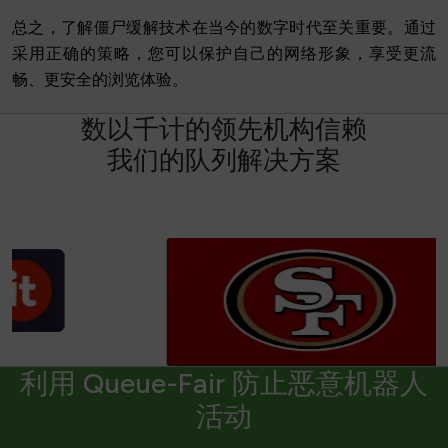
总之，了解僵尸缓解技术在当今的数字时代至关重要。通过
采用正确的策略，您可以保护自己的网络形象，享受更流
畅、更安全的浏览体验。
数
以
千
计
的
领
先
机
构
信
赖
我
们
的
队
列
解
决
方
案
利用 Queue-Fair 防止恶意机器人
活动