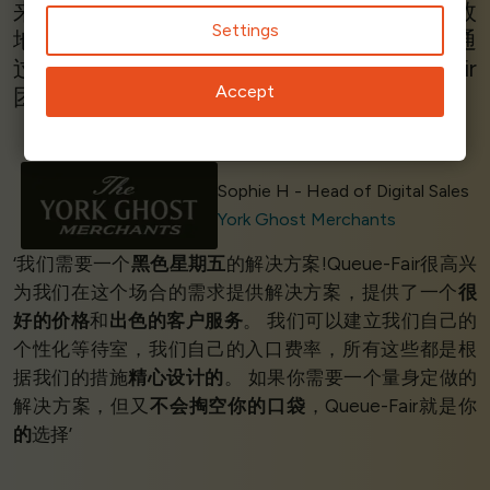
来了巨大的问题。Queue-Fair 现在可以有效
Settings
地管理这些问题，我们可以
控制
销售流量。通
过电话提供的
即时支持
非常出色
--Queue Fair
Accept
团队不遗余力地解决问题和提供帮助。’
Sophie H - Head of Digital Sales
York Ghost Merchants
‘我们需要一个
黑色星期五
的解决方案!Queue-Fair很高兴
为我们在这个场合的需求提供解决方案，提供了一个
很
好的价格
和
出色的客户服务
。 我们可以建立我们自己的
个性化等待室，我们自己的入口费率，所有这些都是根
据我们的措施
精心设计的
。 如果你需要一个量身定做的
解决方案，但又
不会掏空你的口袋
，Queue-Fair就是你
的
选择’