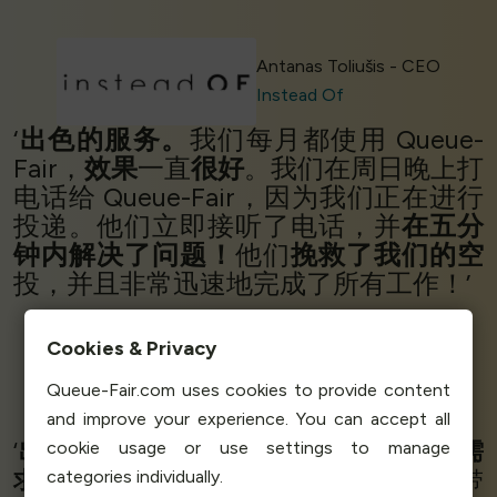
Antanas Toliušis - CEO
Instead Of
‘
出色的服务。
我们每月都使用 Queue-
Fair，
效果
一直
很好
。我们在周日晚上打
电话给 Queue-Fair，因为我们正在进行
投递。他们立即接听了电话，并
在五分
钟内解决了问题！
他们
挽救了我们的空
投，并且非常迅速地完成了所有工作！’
Cookies & Privacy
Daniel Böning - Founder
Queue-Fair.com uses cookies to provide content
Thrift'd
and improve your experience. You can accept all
‘
出色的支持
。我们的业务具有
复杂的商业需
cookie usage or use settings to manage
求
，特定时间和日期的
高流量
给我们的网站带
categories individually.