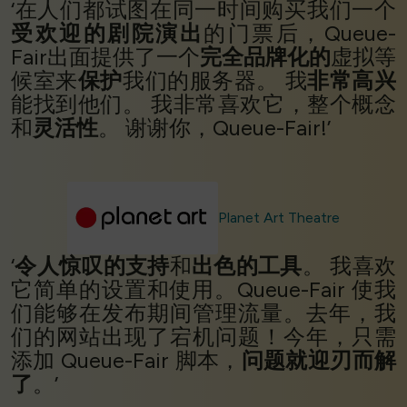
‘在人们都试图在同一时间购买我们一个
受欢迎的剧院演出
的门票后，Queue-
Fair出面提供了一个
完全品牌化的
虚拟等
候室来
保护
我们的服务器。 我
非常高兴
能找到他们。 我非常喜欢它，整个概念
和
灵活性
。 谢谢你，Queue-Fair!’
Planet Art Theatre
‘
令人惊叹的支持
和
出色的工具
。 我喜欢
它简单的设置和使用。Queue-Fair 使我
们能够在发布期间管理流量。去年，我
们的网站出现了宕机问题！今年，只需
添加 Queue-Fair 脚本，
问题就迎刃而解
了
。’