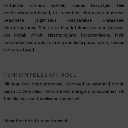
Käitumise analüüs vaatleb, kuidas kasutajad teie
veebisaidiga suhtlevad, et tuvastada ebatavalisi mustreid.
Seadmete jälgimiseks kasutatakse unikaalseid
identifikaatoreid. See on justkui detektiiv teie meeskonnas,
kes korjab vihjeid sissetungijate tuvastamiseks. Neid
meetodeid kasutades saate botid kinni püüda enne, kui nad
kahju tekitavad.
TEHISINTELLEKTI ROLL
Nii nagu bot-ohud arenevad, arenevad ka vahendid nende
vastu võitlemiseks. Tehisintellekt mängib üha suuremat rolli
teie digimaailma turvalisuse tagamisel.
Masinõpe botide tuvastamisel