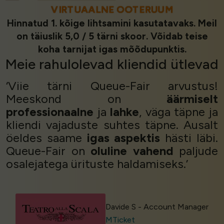
VIRTUAALNE OOTERUUM
Hinnatud 1. kõige lihtsamini kasutatavaks. Meil
on täiuslik 5,0 / 5 tärni skoor. Võidab teise
koha tarnijat igas mõõdupunktis.
Meie
rahulolevad kliendid
ütlevad
‘Viie tärni Queue-Fair arvustus!
Meeskond on
äärmiselt
professionaalne
ja
lahke
, väga täpne ja
kliendi vajaduste suhtes täpne. Ausalt
öeldes saame
igas aspektis
hästi läbi.
Queue-Fair on
oluline vahend
paljude
osalejatega ürituste haldamiseks.’
Davide S - Account Manager
MTicket