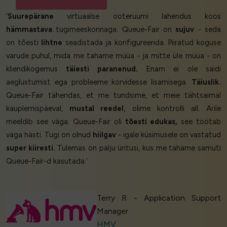
‘
Suurepärane
virtuaalse ooteruumi lahendus koos
hämmastava
tugimeeskonnaga. Queue-Fair on
sujuv
- seda
on tõesti
lihtne
seadistada ja konfigureerida. Piiratud koguse
varude puhul, mida me tahame müüa - ja mitte üle müüa - on
kliendikogemus
täiesti paranenud.
Enam ei ole saidi
aeglustumist ega probleeme korvidesse lisamisega.
Täiuslik.
Queue-Fair tähendas, et me tundsime, et meie tähtsaimal
kauplemispäeval,
mustal reedel
, olime kontrolli all. Ärile
meeldib see väga. Queue-Fair oli
tõesti edukas,
see töötab
väga hästi. Tugi on olnud
hiilgav
- igale küsimusele on vastatud
super kiiresti.
Tulemas on palju üritusi, kus me tahame samuti
Queue-Fair-d kasutada.’
Terry R - Application Support
Manager
HMV