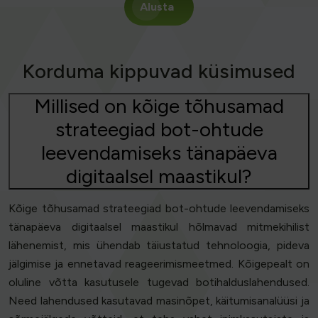
Alusta
Korduma kippuvad küsimused
Millised on kõige tõhusamad
strateegiad bot-ohtude
leevendamiseks tänapäeva
digitaalsel maastikul?
Kõige tõhusamad strateegiad bot-ohtude leevendamiseks
tänapäeva digitaalsel maastikul hõlmavad mitmekihilist
lähenemist, mis ühendab täiustatud tehnoloogia, pideva
jälgimise ja ennetavad reageerimismeetmed. Kõigepealt on
oluline võtta kasutusele tugevad botihalduslahendused.
Need lahendused kasutavad masinõpet, käitumisanalüüsi ja