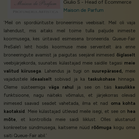
Giulio S - Head of Ecommerce
Maison de Parfum
‘Meil on spordiürituste broneerimise veebisait. Meil oli vaja
lahendust, mis aitaks meil toime tulla paljude inimeste
koormusega, kes üritavad esimesena broneerida. Queue-Fair
PreSale'i leht hoidis koormuse meie serveritelt ära enne
broneeringute avamist ja paigutas seejärel inimesed
õiglaselt
veebijärjekorda, suunates külastajad meie saidile tagasi
meie
valitud kiirusega
. Lahendus ja tugi on
suurepärased,
meie
vajadustele
ideaalselt
sobivad ja ka
taskukohase
hinnaga.
Oleme süsteemiga
väga rahul
ja see on täis
kasulikke
funktsioone, nagu näiteks võimalus, et järjekorras olevad
inimesed saavad seadet vahetada, ilma et nad
oma kohta
kaotaksid
. Meie külastajad ütlevad meile isegi, et see on
hea
mõte
, et kontrollida meie saidi liiklust. Olles alustanud
konkreetse sündmusega, kaitseme nüüd
rõõmuga
kogu oma
saiti Queue-Fair abil.’