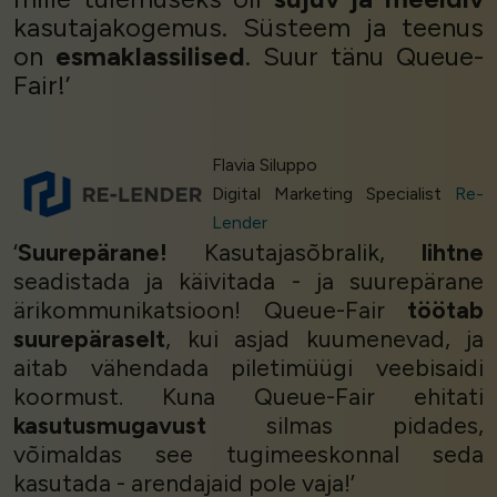
kasutajakogemus. Süsteem ja teenus
on
esmaklassilised
. Suur tänu Queue-
Fair!’
Flavia Siluppo
Digital Marketing Specialist
Re-
Lender
‘
Suurepärane!
Kasutajasõbralik,
lihtne
seadistada ja käivitada - ja suurepärane
ärikommunikatsioon! Queue-Fair
töötab
suurepäraselt
, kui asjad kuumenevad, ja
aitab vähendada piletimüügi veebisaidi
koormust. Kuna Queue-Fair ehitati
kasutusmugavust
silmas pidades,
võimaldas see tugimeeskonnal seda
kasutada - arendajaid pole vaja!’