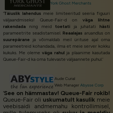
York Ghost Merchants
‘
Täiuslik lahendus
meie limiteeritud seeria figuuri
väljaandmiseks! Queue-Fair-d on
väga lihtne
rakendada
ning meid
toetati
ja juhatati
hästi
parameetrite seadistamisel.
Reaalajas
aruandlus on
suurepärane
ja võimaldab meil ürituse ajal oma
parameetreid kohandada, ilma et meie server kokku
kukuks. Me oleme
väga rahul
ja plaanime kasutada
Queue-Fair-d ka oma tulevaste väljaannete puhul.’
Aude Curial
Web Manager
Abysse Corp
‘
See on hämmastav! Queue-Fair rokib!
Queue-Fair oli
uskumatult kasulik
meie
veebisaidi andmemahu kontrollimisel,
mille tulemuseks oli
sujuv ja meeldiv