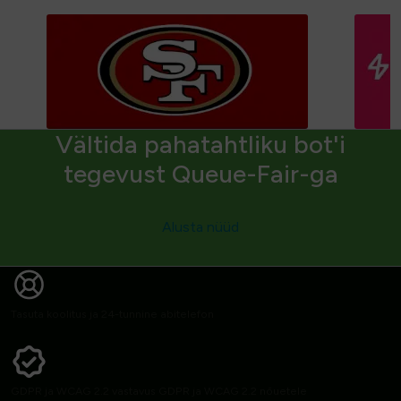
Vältida pahatahtliku bot'i
tegevust Queue-Fair-ga
Alusta nüüd
Tasuta koolitus ja 24-tunnine abitelefon
GDPR ja WCAG 2.2 vastavus GDPR ja WCAG 2.2 nõuetele