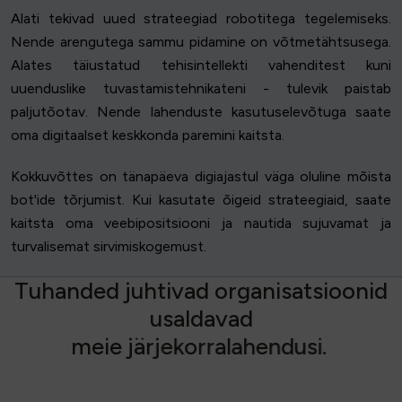
Alati tekivad uued strateegiad robotitega tegelemiseks.
Nende arengutega sammu pidamine on võtmetähtsusega.
Alates täiustatud tehisintellekti vahenditest kuni
uuenduslike tuvastamistehnikateni - tulevik paistab
paljutõotav. Nende lahenduste kasutuselevõtuga saate
oma digitaalset keskkonda paremini kaitsta.
Kokkuvõttes on tänapäeva digiajastul väga oluline mõista
bot'ide tõrjumist. Kui kasutate õigeid strateegiaid, saate
kaitsta oma veebipositsiooni ja nautida sujuvamat ja
turvalisemat sirvimiskogemust.
T
u
h
a
n
d
e
d
j
u
h
t
i
v
a
d
o
r
g
a
n
i
s
a
t
s
i
o
o
n
i
d
u
s
a
l
d
a
v
a
d
m
e
i
e
j
ä
r
j
e
k
o
r
r
a
l
a
h
e
n
d
u
s
i
.