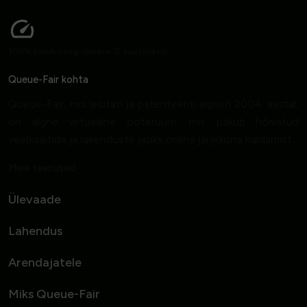
100% kasutusaeg viimase 12 kuu jooksul
Queue-Fair kohta
Queue-Fair, mis leiutati ja patenteeriti algselt 2004. aastal,
on algne virtuaalne ooteruum, mis pakub hõivatud
veebisaitide ja rakenduste jaoks online järjekorra haldamist.
Meie teenused
Ülevaade
Lahendus
Arendajatele
Miks Queue-Fair