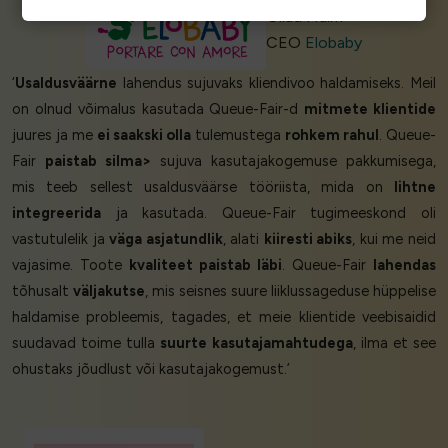
Gilad Haim
CEO
Elobaby
‘
Usaldusväärne
lahendus sujuvaks kliendivoo haldamiseks. Meil
on olnud võimalus kasutada Queue-Fair-d
mitmete klientide
juures ja me
ei saakski olla
tulemustega
rohkem rahul
. Queue-
Fair
paistab silma>
sujuva kasutajakogemuse pakkumisega,
mis teeb sellest usaldusväärse tööriista, mida on
lihtne
integreerida
ja kasutada. Queue-Fair tugimeeskond oli
vastutulelik ja
väga asjatundlik
, alati
kiiresti abiks
, kui me neid
vajasime. Toote
kvaliteet paistab läbi
. Queue-Fair
lahendas
tõhusalt
väljakutse
, mis seisnes suure liiklussageduse hüppelise
haldamise probleemis, tagades, et meie klientide veebisaidid
suudavad toime tulla
suurte kasutajamahtudega
, ilma et see
ohustaks jõudlust või kasutajakogemust.’