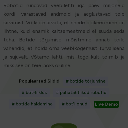
Robotid ründavad veebilehti iga päev miljoneid
kordi, varastavad andmeid ja aeglustavad teie
sirvimist. Võiksite arvata, et nende blokeerimine on
lihtne, kuid enamik kaitsemeetmeid ei suuda seda
teha. Botide tõrjumise mõistmine annab teile
vahendid, et hoida oma veebikogemust turvalisena
ja sujuvalt. Võtame lahti, mis tegelikult toimib ja
miks see on teie jaoks oluline.
Populaarsed Sildid:
# botide tõrjumine
# bot-liiklus
# pahatahtlikud robotid
# botide haldamine
# bot'i ohud
Live Demo