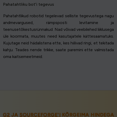
Pahatahtliku bot'i tegevus
Pahatahtlikud robotid tegelevad selliste tegevustega nagu
andmevargused, rämpsposti levitamine ja
teenusetõkestusrünnakud. Nad võivad veebilehed liiklusega
üle koormata, muutes need kasutajatele kättesaamatuks.
Kujutage neid hädalistena ette, kes hiilivad ringi, et tekitada
kahju. Teades nende trikke, saate paremini ette valmistada
oma kaitsemeetmeid.
G2
JA
SOURCEFORGE'I
KÕRGEIMA HINDEGA