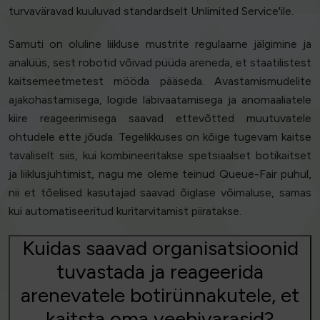
turvaväravad kuuluvad standardselt Unlimited Service'ile.
Samuti on oluline liikluse mustrite regulaarne jälgimine ja
analüüs, sest robotid võivad püüda areneda, et staatilistest
kaitsemeetmetest mööda pääseda. Avastamismudelite
ajakohastamisega, logide läbivaatamisega ja anomaaliatele
kiire reageerimisega saavad ettevõtted muutuvatele
ohtudele ette jõuda. Tegelikkuses on kõige tugevam kaitse
tavaliselt siis, kui kombineeritakse spetsiaalset botikaitset
ja liiklusjuhtimist, nagu me oleme teinud Queue-Fair puhul,
nii et tõelised kasutajad saavad õiglase võimaluse, samas
kui automatiseeritud kuritarvitamist piiratakse.
Kuidas saavad organisatsioonid
tuvastada ja reageerida
arenevatele botirünnakutele, et
kaitsta oma veebivarasid?