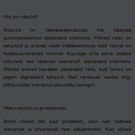
Mis on robotid?
Robotid on tarkvararakendused, mis täidavad
automatiseeritud ülesandeid internetis. Mõned neist on
kahjutud ja aitavad veebi indekseerimisel, kuid teistel on
kurjakuulutavamad motiivid. Kujutage ette parve pisikesi
roboteid, kes täidavad väsimatult ülesandeid internetis.
Mõned aitavad kasulikke ülesandeid täita, kuid teised on
pigem digitaalsed kahjurid. Nad rändavad veebis ringi,
põhjustades mõnikord ulatuslikku hävingut.
Miks robotid on probleemiks
Botid võivad olla suur probleem, sest nad tarbivad
ressursse ja ohustavad teie isikuandmeid. Nad võivad