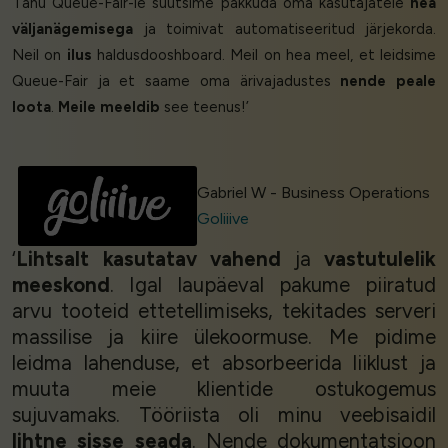
Tänu Queue-Fair-le suutsime pakkuda oma kasutajatele
hea
väljanägemisega
ja toimivat automatiseeritud järjekorda.
Neil on
ilus
haldusdooshboard. Meil on hea meel, et leidsime
Queue-Fair ja et saame oma ärivajadustes
nende peale
loota
.
Meile meeldib
see teenus!’
Gabriel W - Business Operations
Goliiive
‘
Lihtsalt kasutatav vahend
ja
vastutulelik
meeskond
. Igal laupäeval pakume piiratud
arvu tooteid ettetellimiseks, tekitades serveri
massilise ja kiire ülekoormuse. Me pidime
leidma lahenduse, et absorbeerida liiklust ja
muuta meie klientide ostukogemus
sujuvamaks. Tööriista oli minu veebisaidil
lihtne sisse seada
. Nende dokumentatsioon