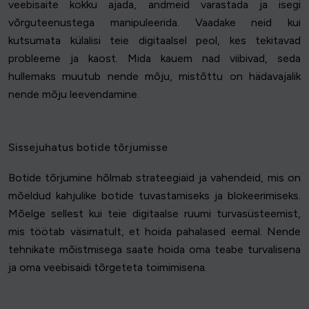
veebisaite kokku ajada, andmeid varastada ja isegi
võrguteenustega manipuleerida. Vaadake neid kui
kutsumata külalisi teie digitaalsel peol, kes tekitavad
probleeme ja kaost. Mida kauem nad viibivad, seda
hullemaks muutub nende mõju, mistõttu on hädavajalik
nende mõju leevendamine.
Sissejuhatus botide tõrjumisse
Botide tõrjumine hõlmab strateegiaid ja vahendeid, mis on
mõeldud kahjulike botide tuvastamiseks ja blokeerimiseks.
Mõelge sellest kui teie digitaalse ruumi turvasüsteemist,
mis töötab väsimatult, et hoida pahalased eemal. Nende
tehnikate mõistmisega saate hoida oma teabe turvalisena
ja oma veebisaidi tõrgeteta toimimisena.