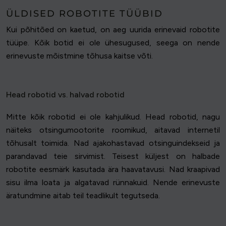
ÜLDISED ROBOTITE TÜÜBID
Kui põhitõed on kaetud, on aeg uurida erinevaid robotite
tüüpe. Kõik botid ei ole ühesugused, seega on nende
erinevuste mõistmine tõhusa kaitse võti.
Head robotid vs. halvad robotid
Mitte kõik robotid ei ole kahjulikud. Head robotid, nagu
näiteks otsingumootorite roomikud, aitavad internetil
tõhusalt toimida. Nad ajakohastavad otsinguindekseid ja
parandavad teie sirvimist. Teisest küljest on halbade
robotite eesmärk kasutada ära haavatavusi. Nad kraapivad
sisu ilma loata ja algatavad rünnakuid. Nende erinevuste
äratundmine aitab teil teadlikult tegutseda.