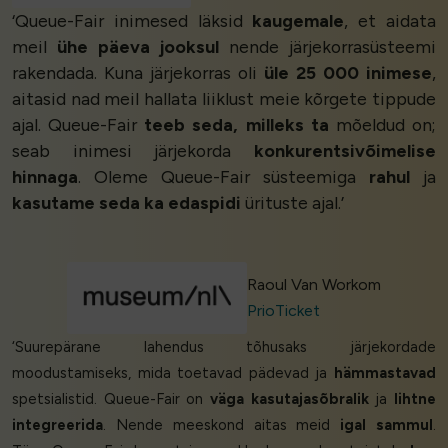
‘Queue-Fair inimesed läksid
kaugemale
, et aidata
meil
ühe päeva jooksul
nende järjekorrasüsteemi
rakendada. Kuna järjekorras oli
üle 25 000 inimese
,
aitasid nad meil hallata liiklust meie kõrgete tippude
ajal. Queue-Fair
teeb seda, milleks ta
mõeldud on;
seab inimesi järjekorda
konkurentsivõimelise
hinnaga
. Oleme Queue-Fair süsteemiga
rahul
ja
kasutame seda ka edaspidi
ürituste ajal.’
Raoul Van Workom
PrioTicket
‘Suurepärane lahendus tõhusaks järjekordade
moodustamiseks, mida toetavad pädevad ja
hämmastavad
spetsialistid. Queue-Fair on
väga kasutajasõbralik
ja
lihtne
integreerida
. Nende meeskond aitas meid
igal sammul
.