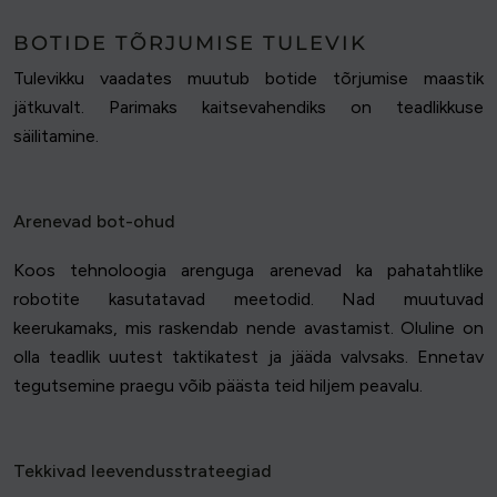
BOTIDE TÕRJUMISE TULEVIK
Tulevikku vaadates muutub botide tõrjumise maastik
jätkuvalt. Parimaks kaitsevahendiks on teadlikkuse
säilitamine.
Arenevad bot-ohud
Koos tehnoloogia arenguga arenevad ka pahatahtlike
robotite kasutatavad meetodid. Nad muutuvad
keerukamaks, mis raskendab nende avastamist. Oluline on
olla teadlik uutest taktikatest ja jääda valvsaks. Ennetav
tegutsemine praegu võib päästa teid hiljem peavalu.
Tekkivad leevendusstrateegiad