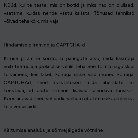
Nüüd, kui te teate, mis on botid ja miks nad on olulised,
vaatame, kuidas nende vastu kaitsta. Tõhusad tehnikad
võivad teha kõik, mis vaja.
Hindamise piiramine ja CAPTCHA-d
Kiiruse piiramine kontrollib päringute arvu, mida kasutaja
võib teatud aja jooksul serverile teha. See toimib nagu klubi
turvamees, kes laseb korraga sisse vaid mõned korraga.
CAPTCHAd, need mõistatused, mida lahendate, et
tõestada, et olete inimene, lisavad täiendava turvakihi.
Koos aitavad need vahendid vältida robotite ülekoormamist
teie veebisaidil.
Käitumise analüüs ja sõrmejälgede võtmine