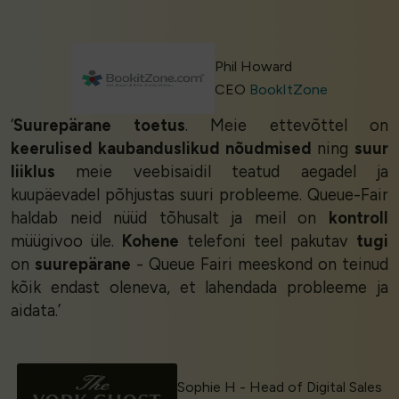
Phil Howard
CEO
BookItZone
‘
Suurepärane toetus
. Meie ettevõttel on
keerulised kaubanduslikud nõudmised
ning
suur
liiklus
meie veebisaidil teatud aegadel ja
kuupäevadel põhjustas suuri probleeme. Queue-Fair
haldab neid nüüd tõhusalt ja meil on
kontroll
müügivoo üle.
Kohene
telefoni teel pakutav
tugi
on
suurepärane
- Queue Fairi meeskond on teinud
kõik endast oleneva, et lahendada probleeme ja
aidata.’
Sophie H - Head of Digital Sales