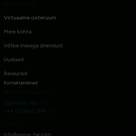
Kasulikud lingid
Virtuaalne ooteruum
Meie kohta
Võtke meiega ühendust
Uudised
Ressursid
Kontaktandmed
24-tunnine tugitelefon
0333 5432 108
UK
+44 203 6422 994
Intl
E-post