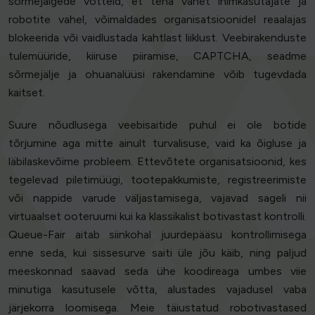
sõrmejälgede võtteid, et teha vahet inimkasutajate ja
robotite vahel, võimaldades organisatsioonidel reaalajas
blokeerida või vaidlustada kahtlast liiklust. Veebirakenduste
tulemüüride, kiiruse piiramise, CAPTCHA, seadme
sõrmejälje ja ohuanalüüsi rakendamine võib tugevdada
kaitset.
Suure nõudlusega veebisaitide puhul ei ole botide
tõrjumine aga mitte ainult turvalisuse, vaid ka õigluse ja
läbilaskevõime probleem. Ettevõtete organisatsioonid, kes
tegelevad piletimüügi, tootepakkumiste, registreerimiste
või nappide varude väljastamisega, vajavad sageli nii
virtuaalset ooteruumi kui ka klassikalist botivastast kontrolli.
Queue-Fair aitab siinkohal juurdepääsu kontrollimisega
enne seda, kui sissesurve saiti üle jõu käib, ning paljud
meeskonnad saavad seda ühe koodireaga umbes viie
minutiga kasutusele võtta, alustades vajadusel vaba
järjekorra loomisega. Meie täiustatud robotivastased