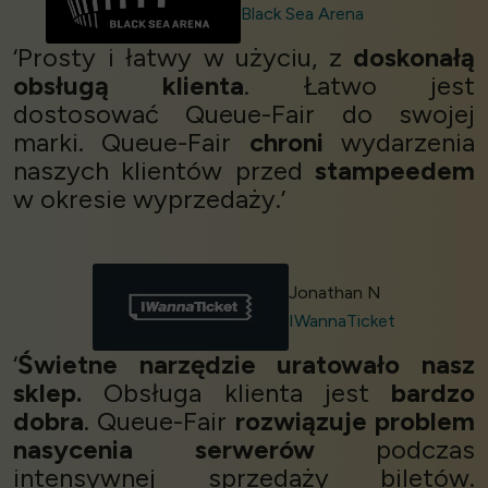
Black Sea Arena
‘Prosty i łatwy w użyciu, z
doskonałą
obsługą klienta
. Łatwo jest
dostosować Queue-Fair do swojej
marki. Queue-Fair
chroni
wydarzenia
naszych klientów przed
stampeedem
w okresie wyprzedaży.’
Jonathan N
IWannaTicket
‘
Świetne narzędzie uratowało nasz
sklep.
Obsługa klienta jest
bardzo
dobra
. Queue-Fair
rozwiązuje problem
nasycenia serwerów
podczas
intensywnej sprzedaży biletów.