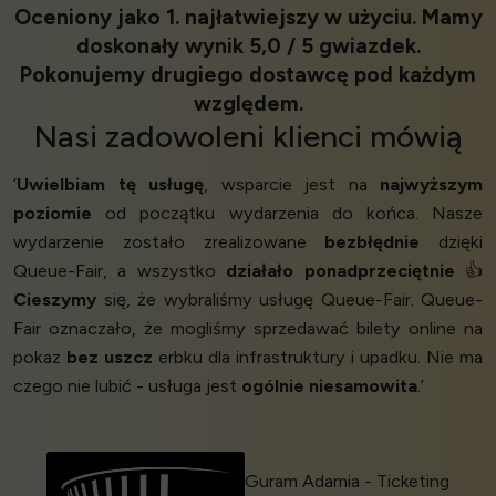
Oceniony jako 1. najłatwiejszy w użyciu. Mamy
doskonały wynik 5,0 / 5 gwiazdek.
Pokonujemy drugiego dostawcę pod każdym
względem.
Nasi
zadowoleni klienci
mówią
‘
Uwielbiam tę usługę
, wsparcie jest na
najwyższym
poziomie
od początku wydarzenia do końca. Nasze
wydarzenie zostało zrealizowane
bezbłędnie
dzięki
Queue-Fair, a wszystko
działało ponadprzeciętnie
👍
Cieszymy
się, że wybraliśmy usługę Queue-Fair. Queue-
Fair oznaczało, że mogliśmy sprzedawać bilety online na
pokaz
bez uszcz
erbku dla infrastruktury i upadku. Nie ma
czego nie lubić - usługa jest
ogólnie niesamowita
.’
Guram Adamia - Ticketing