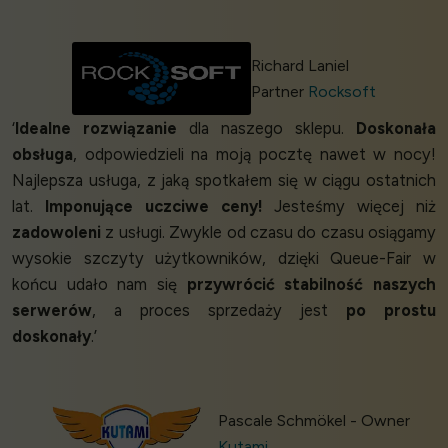
Richard Laniel
Partner
Rocksoft
‘
Idealne rozwiązanie
dla naszego sklepu.
Doskonała
obsługa
, odpowiedzieli na moją pocztę nawet w nocy!
Najlepsza usługa, z jaką spotkałem się w ciągu ostatnich
lat.
Imponujące uczciwe ceny!
Jesteśmy więcej niż
zadowoleni
z usługi. Zwykle od czasu do czasu osiągamy
wysokie szczyty użytkowników, dzięki Queue-Fair w
końcu udało nam się
przywrócić stabilność naszych
serwerów
, a proces sprzedaży jest
po prostu
doskonały
.’
Pascale Schmökel - Owner
Kutami