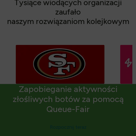
T
y
s
i
ą
c
e
w
i
o
d
ą
c
y
c
h
o
r
g
a
n
i
z
a
c
j
i
z
a
u
f
a
ł
o
n
a
s
z
y
m
r
o
z
w
i
ą
z
a
n
i
o
m
k
o
l
e
j
k
o
w
y
m
Zapobieganie aktywności
złośliwych botów za pomocą
Queue-Fair
Rozpocznij teraz