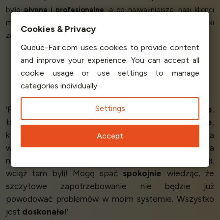
było
płynne i profesjonalne
, a co najważniejsze, nasi klienci
mieli
świetne doświadczenia!
Doceniamy
spokój ducha
, jaki
Cookies & Privacy
zapewnia Queue-Fair.’
Queue-Fair.com uses cookies to provide content
and improve your experience. You can accept all
cookie usage or use settings to manage
Rachel R - Manager
categories individually.
Ontario Native Plants
Settings
‘Poza samym systemem, który
działa bardzo dobrze
,
to co wyróżnia Queue-Fair spośród innych to
ludzie
,
którzy za nim stoją. Byli tam, aby odpowiedzieć na
Accept
wszystkie moje pytania,
pomóc mi
w implementacji, a
nawet kiedy byłem gotowy do rozpoczęcia produkcji,
wciąż tam byli! Mogę spać
spokojnie
wiedząc, że
szczytowe zapotrzebowanie nie będzie już
powodować problemów w moim systemie. Wszystko
jest
doskonałe!
’