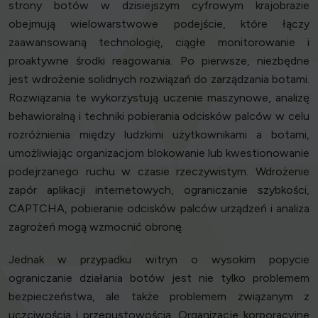
strony botów w dzisiejszym cyfrowym krajobrazie
obejmują wielowarstwowe podejście, które łączy
zaawansowaną technologię, ciągłe monitorowanie i
proaktywne środki reagowania. Po pierwsze, niezbędne
jest wdrożenie solidnych rozwiązań do zarządzania botami.
Rozwiązania te wykorzystują uczenie maszynowe, analizę
behawioralną i techniki pobierania odcisków palców w celu
rozróżnienia między ludzkimi użytkownikami a botami,
umożliwiając organizacjom blokowanie lub kwestionowanie
podejrzanego ruchu w czasie rzeczywistym. Wdrożenie
zapór aplikacji internetowych, ograniczanie szybkości,
CAPTCHA, pobieranie odcisków palców urządzeń i analiza
zagrożeń mogą wzmocnić obronę.
Jednak w przypadku witryn o wysokim popycie
ograniczanie działania botów jest nie tylko problemem
bezpieczeństwa, ale także problemem związanym z
uczciwością i przepustowością. Organizacje korporacyjne