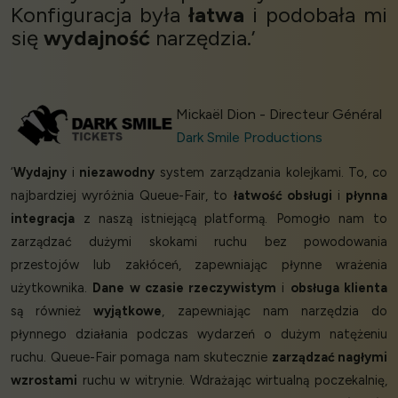
Konfiguracja była
łatwa
i podobała mi
się
wydajność
narzędzia.’
Mickaël Dion - Directeur Général
Dark Smile Productions
‘
Wydajny
i
niezawodny
system zarządzania kolejkami. To, co
najbardziej wyróżnia Queue-Fair, to
łatwość obsługi
i
płynna
integracja
z naszą istniejącą platformą. Pomogło nam to
zarządzać dużymi skokami ruchu bez powodowania
przestojów lub zakłóceń, zapewniając płynne wrażenia
użytkownika.
Dane w czasie rzeczywistym
i
obsługa klienta
są również
wyjątkowe
, zapewniając nam narzędzia do
płynnego działania podczas wydarzeń o dużym natężeniu
ruchu. Queue-Fair pomaga nam skutecznie
zarządzać nagłymi
wzrostami
ruchu w witrynie. Wdrażając wirtualną poczekalnię,