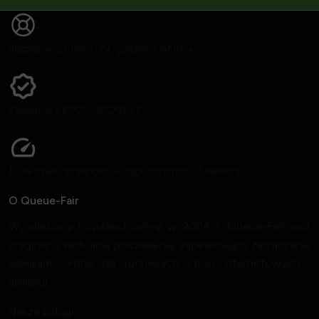
Bezpłatne szkolenia i 24-godzinna infolinia
Zgodność z RODO i WCAG 2.2
100% czasu sprawności w ciągu ostatnich 12 miesięcy
O Queue-Fair
Wynaleziony i opatentowany w 2004 r. Queue-Fair jest
oryginalną wirtualną poczekalnią, zapewniającą zarządzanie
kolejkami online dla ruchliwych stron internetowych i
aplikacji.
Nasze usługi