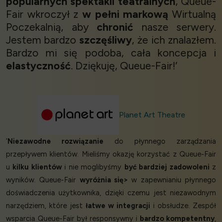
popularnych spektakli teatralnych
, Queue-
Fair wkroczył z
w pełni markową
Wirtualną
Poczekalnią, aby
chronić
nasze serwery.
Jestem bardzo
szczęśliwy
, że ich znalazłem.
Bardzo mi się podoba, cała koncepcja i
elastyczność
. Dziękuję, Queue-Fair!’
Planet Art Theatre
‘
Niezawodne rozwiązanie
do płynnego zarządzania
przepływem klientów. Mieliśmy okazję korzystać z Queue-Fair
u
kilku klientów
i nie moglibyśmy
być bardziej zadowoleni
z
wyników. Queue-Fair
wyróżnia się>
w zapewnianiu płynnego
doświadczenia użytkownika, dzięki czemu jest niezawodnym
narzędziem, które jest
łatwe w integracji
i obsłudze. Zespół
wsparcia Queue-Fair był responsywny i
bardzo kompetentny
,