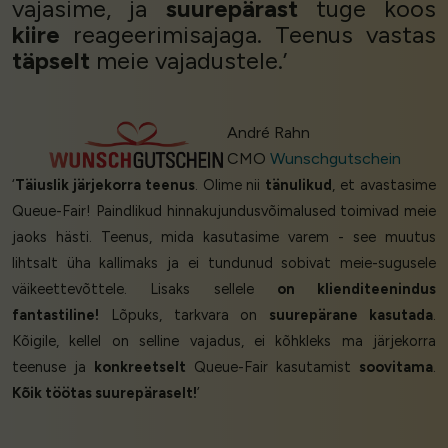
vajasime, ja
suurepärast
tuge koos
kiire
reageerimisajaga. Teenus vastas
täpselt
meie vajadustele.’
André Rahn
CMO
Wunschgutschein
‘
Täiuslik järjekorra teenus
. Olime nii
tänulikud
, et avastasime
Queue-Fair! Paindlikud hinnakujundusvõimalused toimivad meie
jaoks hästi. Teenus, mida kasutasime varem - see muutus
lihtsalt üha kallimaks ja ei tundunud sobivat meie-sugusele
väikeettevõttele. Lisaks sellele
on klienditeenindus
fantastiline!
Lõpuks, tarkvara on
suurepärane kasutada
.
Kõigile, kellel on selline vajadus, ei kõhkleks ma järjekorra
teenuse ja
konkreetselt
Queue-Fair kasutamist
soovitama
.
Kõik töötas suurepäraselt!
’