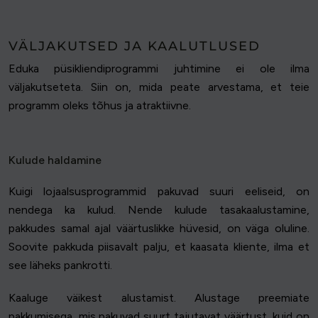
VÄLJAKUTSED JA KAALUTLUSED
Eduka püsikliendiprogrammi juhtimine ei ole ilma
väljakutseteta. Siin on, mida peate arvestama, et teie
programm oleks tõhus ja atraktiivne.
Kulude haldamine
Kuigi lojaalsusprogrammid pakuvad suuri eeliseid, on
nendega ka kulud. Nende kulude tasakaalustamine,
pakkudes samal ajal väärtuslikke hüvesid, on väga oluline.
Soovite pakkuda piisavalt palju, et kaasata kliente, ilma et
see läheks pankrotti.
Kaaluge väikest alustamist. Alustage preemiate
pakkumisega, mis pakuvad suurt tajutavat väärtust, kuid on