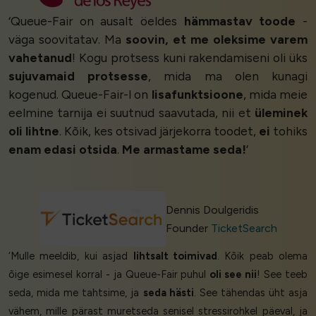
‘Queue-Fair on ausalt öeldes
hämmastav toode
-
väga soovitatav. Ma
soovin, et me oleksime varem
vahetanud
! Kogu protsess kuni rakendamiseni oli üks
sujuvamaid protsesse
, mida ma olen kunagi
kogenud. Queue-Fair-l on
lisafunktsioone
, mida meie
eelmine tarnija ei suutnud saavutada, nii et
üleminek
oli lihtne
. Kõik, kes otsivad järjekorra toodet,
ei
tohiks
enam edasi otsida
.
Me armastame seda!
’
Dennis Doulgeridis
Founder
TicketSearch
‘Mulle meeldib, kui asjad
lihtsalt toimivad
. Kõik peab olema
õige esimesel korral - ja Queue-Fair puhul
oli see nii
! See teeb
seda, mida me tahtsime, ja
seda hästi
. See tähendas üht asja
vähem, mille pärast muretseda senisel stressirohkel päeval, ja