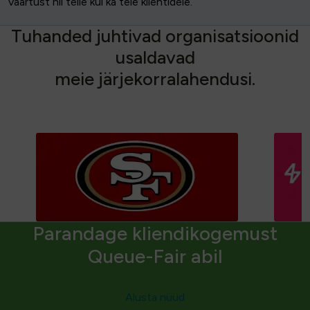
väärtust nii teile kui ka teie klientidele.
T
u
h
a
n
d
e
d
j
u
h
t
i
v
a
d
o
r
g
a
n
i
s
a
t
s
i
o
o
n
i
d
u
s
a
l
d
a
v
a
d
m
e
i
e
j
ä
r
j
e
k
o
r
r
a
l
a
h
e
n
d
u
s
i
.
Parandage kliendikogemust
Queue-Fair abil
Alusta nüüd