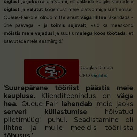
õiglast järjekorra
platvormi, et pakkuda kõigile klientidele
õiglast
ja
valutut
kogemust meie platvormiga suhtlemisel.
Queue-Fair-d ei olnud mitte ainult
väga lihtne
rakendada -
ühe päevaga! - ja
toimis sujuvalt
, vaid ka meeskond
mõistis meie vajadusi
ja suutis
meiega koos töötada
, et
saavutada meie eesmärgid.’
Douglas Dimola
CEO
Giglabs
‘
Suurepärane tööriist päästis meie
kaupluse.
Klienditeenindus on
väga
hea
. Queue-Fair
lahendab
meie jaoks
serveri küllastumise
hõivatud
piletimüügi puhul. Seadistamine oli
lihtne
ja mulle meeldis tööriista
tõhusus
.’