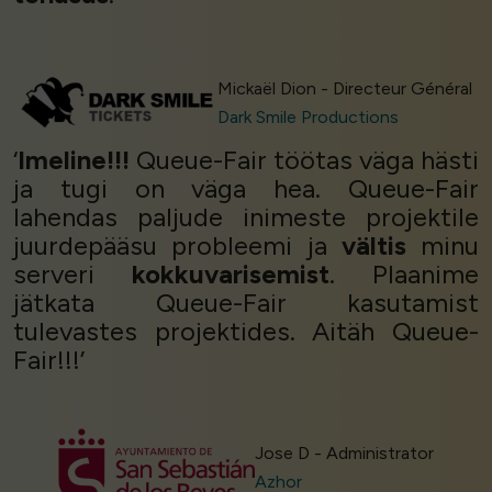
Mickaël Dion - Directeur Général
Dark Smile Productions
‘
Imeline!!!
Queue-Fair töötas väga hästi
ja tugi on väga hea. Queue-Fair
lahendas paljude inimeste projektile
juurdepääsu probleemi ja
vältis
minu
serveri
kokkuvarisemist
. Plaanime
jätkata Queue-Fair kasutamist
tulevastes projektides. Aitäh Queue-
Fair!!!’
Jose D - Administrator
Azhor