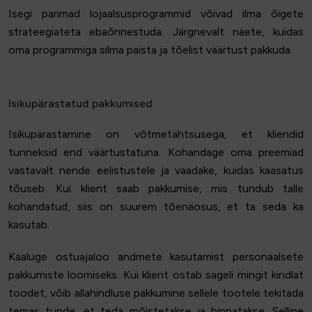
Isegi parimad lojaalsusprogrammid võivad ilma õigete
strateegiateta ebaõnnestuda. Järgnevalt näete, kuidas
oma programmiga silma paista ja tõelist väärtust pakkuda.
Isikupärastatud pakkumised
Isikupärastamine on võtmetähtsusega, et kliendid
tunneksid end väärtustatuna. Kohandage oma preemiad
vastavalt nende eelistustele ja vaadake, kuidas kaasatus
tõuseb. Kui klient saab pakkumise, mis tundub talle
kohandatud, siis on suurem tõenäosus, et ta seda ka
kasutab.
Kaaluge ostuajaloo andmete kasutamist personaalsete
pakkumiste loomiseks. Kui klient ostab sageli mingit kindlat
toodet, võib allahindluse pakkumine sellele tootele tekitada
temas tunde, et teda mõistetakse ja hinnatakse. Selline