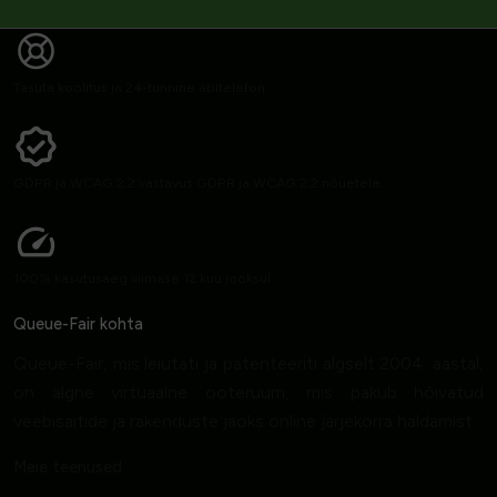
Tasuta koolitus ja 24-tunnine abitelefon
GDPR ja WCAG 2.2 vastavus GDPR ja WCAG 2.2 nõuetele
100% kasutusaeg viimase 12 kuu jooksul
Queue-Fair kohta
Queue-Fair, mis leiutati ja patenteeriti algselt 2004. aastal,
on algne virtuaalne ooteruum, mis pakub hõivatud
veebisaitide ja rakenduste jaoks online järjekorra haldamist.
Meie teenused