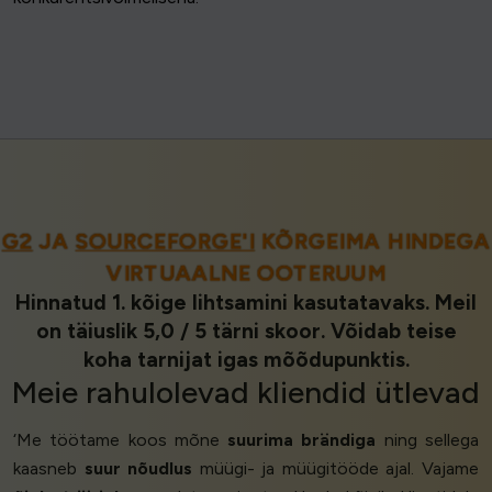
G2
JA
SOURCEFORGE'I
KÕRGEIMA HINDEGA
VIRTUAALNE OOTERUUM
Hinnatud 1. kõige lihtsamini kasutatavaks. Meil
on täiuslik 5,0 / 5 tärni skoor. Võidab teise
koha tarnijat igas mõõdupunktis.
Meie
rahulolevad kliendid
ütlevad
‘Me töötame koos mõne
suurima brändiga
ning sellega
kaasneb
suur nõudlus
müügi- ja müügitööde ajal. Vajame