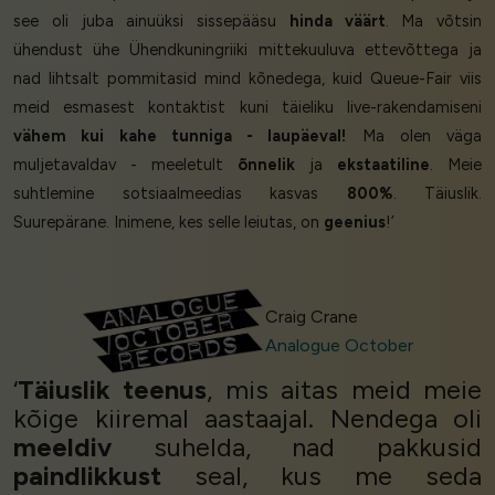
see oli juba ainuüksi sissepääsu
hinda väärt
. Ma võtsin
ühendust ühe Ühendkuningriiki mittekuuluva ettevõttega ja
nad lihtsalt pommitasid mind kõnedega, kuid Queue-Fair viis
meid esmasest kontaktist kuni täieliku live-rakendamiseni
vähem kui kahe tunniga - laupäeval!
Ma olen väga
muljetavaldav - meeletult
õnnelik
ja
ekstaatiline
. Meie
suhtlemine sotsiaalmeedias kasvas
800%
. Täiuslik.
Suurepärane. Inimene, kes selle leiutas, on
geenius
!’
Craig Crane
Analogue October
‘
Täiuslik teenus
, mis aitas meid meie
kõige kiiremal aastaajal. Nendega oli
meeldiv
suhelda, nad pakkusid
paindlikkust
seal, kus me seda