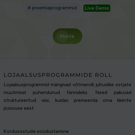
# preemiaprogrammid
Live Demo
Alusta
LOJAALSUSPROGRAMMIDE ROLL
Lojaalsusprogrammid mängivad võtmerolli juhuslike ostjate
muutmisel pühendunud fännideks. Need pakuvad
struktureeritud viisi, kuidas premeerida oma kliente
püsivuse eest.
Kordusostude soodustamine