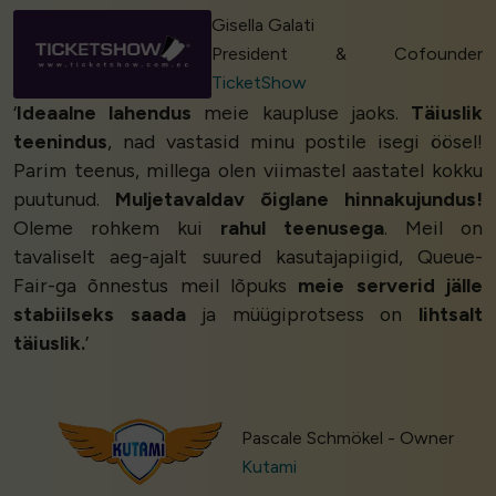
Gisella Galati
President & Cofounder
TicketShow
‘
Ideaalne lahendus
meie kaupluse jaoks.
Täiuslik
teenindus
, nad vastasid minu postile isegi öösel!
Parim teenus, millega olen viimastel aastatel kokku
puutunud.
Muljetavaldav õiglane hinnakujundus!
Oleme rohkem kui
rahul teenusega
. Meil on
tavaliselt aeg-ajalt suured kasutajapiigid, Queue-
Fair-ga õnnestus meil lõpuks
meie serverid jälle
stabiilseks saada
ja müügiprotsess on
lihtsalt
täiuslik.
’
Pascale Schmökel - Owner
Kutami