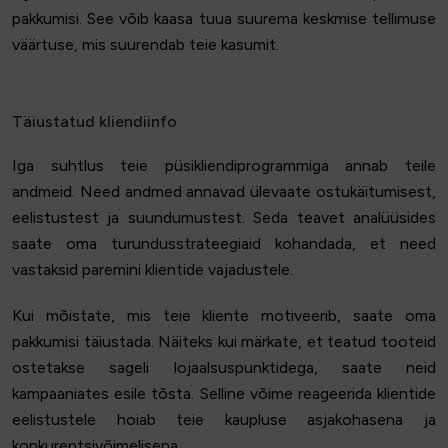
pakkumisi. See võib kaasa tuua suurema keskmise tellimuse
väärtuse, mis suurendab teie kasumit.
Täiustatud kliendiinfo
Iga suhtlus teie püsikliendiprogrammiga annab teile
andmeid. Need andmed annavad ülevaate ostukäitumisest,
eelistustest ja suundumustest. Seda teavet analüüsides
saate oma turundusstrateegiaid kohandada, et need
vastaksid paremini klientide vajadustele.
Kui mõistate, mis teie kliente motiveerib, saate oma
pakkumisi täiustada. Näiteks kui märkate, et teatud tooteid
ostetakse sageli lojaalsuspunktidega, saate neid
kampaaniates esile tõsta. Selline võime reageerida klientide
eelistustele hoiab teie kaupluse asjakohasena ja
konkurentsivõimelisena.