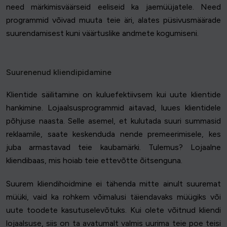
need märkimisväärseid eeliseid ka jaemüüjatele. Need
programmid võivad muuta teie äri, alates püsivusmäärade
suurendamisest kuni väärtuslike andmete kogumiseni.
Suurenenud kliendipidamine
Klientide säilitamine on kuluefektiivsem kui uute klientide
hankimine. Lojaalsusprogrammid aitavad, luues klientidele
põhjuse naasta. Selle asemel, et kulutada suuri summasid
reklaamile, saate keskenduda nende premeerimisele, kes
juba armastavad teie kaubamärki. Tulemus? Lojaalne
kliendibaas, mis hoiab teie ettevõtte õitsenguna.
Suurem kliendihoidmine ei tähenda mitte ainult suuremat
müüki, vaid ka rohkem võimalusi täiendavaks müügiks või
uute toodete kasutuselevõtuks. Kui olete võitnud kliendi
lojaalsuse, siis on ta avatumalt valmis uurima teie poe teisi