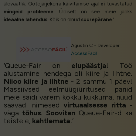
ülevaatlik. Ootejärjekorra käivitamise ajal
ei
tuvastatud
mingeid probleeme
. Üldiselt on see meie jaoks
ideaalne lahendus
. Kõik on olnud
suurepärane
.’
Agustin C - Developer
AccessFacil
‘Queue-Fair on
elupäästja
! Töö
alustamine nendega oli kiire ja lihtne.
Niioo kiire ja lihtne
- 2 sammu 1 päev!
Massiivsed eelmüügiüritused panid
meie saidi varem kokku kukkuma, nüüd
saavad inimesed
virtuaalsesse ritta
-
väga
tõhus
.
Soovitan
Queue-Fair-d ka
teistele,
kahtlemata
!’