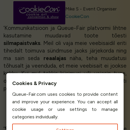
Mike S - Event Organiser
CookieCon
‘Kommunikatsioon ja Queue-Fair platvormi lihtne
kasutamine muudavad toote tõesti
silmapaistvaks
. Meil oli vaja meie veebisaidil eriti
tihedalt toimuva sündmuse jaoks järjekorda ning
ma sain seda
reaalajas
näha, teha muudatusi
tõhusalt ja veenduda, et meie veebisait ei jookse
kokku. Kui mul tekkis küsimusi või vajasin tuge,
olid nad
väga abivalmis
.
Soovitan
kindlasti
Cookies & Privacy
platvormi ja teenust.’
Queue-Fair.com uses cookies to provide content
and improve your experience. You can accept all
cookie usage or use settings to manage
Júlia Duarte
categories individually.
Brand Strategist
OHCA Brasil
‘
Suurepärane teenindus ja tugi.
Super kiire