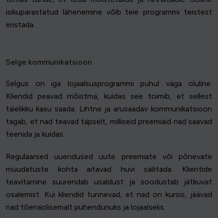
isikupärastatud lähenemine võib teie programmi teistest
eristada.
Selge kommunikatsioon
Selgus on iga lojaalsusprogrammi puhul väga oluline.
Kliendid peavad mõistma, kuidas see toimib, et sellest
täielikku kasu saada. Lihtne ja arusaadav kommunikatsioon
tagab, et nad teavad täpselt, milliseid preemiaid nad saavad
teenida ja kuidas.
Regulaarsed uuendused uute preemiate või põnevate
muudatuste kohta aitavad huvi säilitada. Klientide
teavitamine suurendab usaldust ja soodustab jätkuvat
osalemist. Kui kliendid tunnevad, et nad on kursis, jäävad
nad tõenäolisemalt pühendunuks ja lojaalseks.