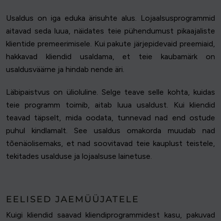
Usaldus on iga eduka ärisuhte alus. Lojaalsusprogrammid
aitavad seda luua, näidates teie pühendumust pikaajaliste
klientide premeerimisele. Kui pakute järjepidevaid preemiaid,
hakkavad kliendid usaldama, et teie kaubamärk on
usaldusväärne ja hindab nende äri.
Läbipaistvus on ülioluline. Selge teave selle kohta, kuidas
teie programm toimib, aitab luua usaldust. Kui kliendid
teavad täpselt, mida oodata, tunnevad nad end ostude
puhul kindlamalt. See usaldus omakorda muudab nad
tõenäolisemaks, et nad soovitavad teie kauplust teistele,
tekitades usalduse ja lojaalsuse lainetuse.
EELISED JAEMÜÜJATELE
Kuigi kliendid saavad kliendiprogrammidest kasu, pakuvad