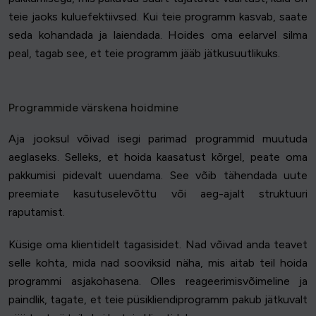
teie jaoks kuluefektiivsed. Kui teie programm kasvab, saate
seda kohandada ja laiendada. Hoides oma eelarvel silma
peal, tagab see, et teie programm jääb jätkusuutlikuks.
Programmide värskena hoidmine
Aja jooksul võivad isegi parimad programmid muutuda
aeglaseks. Selleks, et hoida kaasatust kõrgel, peate oma
pakkumisi pidevalt uuendama. See võib tähendada uute
preemiate kasutuselevõttu või aeg-ajalt struktuuri
raputamist.
Küsige oma klientidelt tagasisidet. Nad võivad anda teavet
selle kohta, mida nad sooviksid näha, mis aitab teil hoida
programmi asjakohasena. Olles reageerimisvõimeline ja
paindlik, tagate, et teie püsikliendiprogramm pakub jätkuvalt