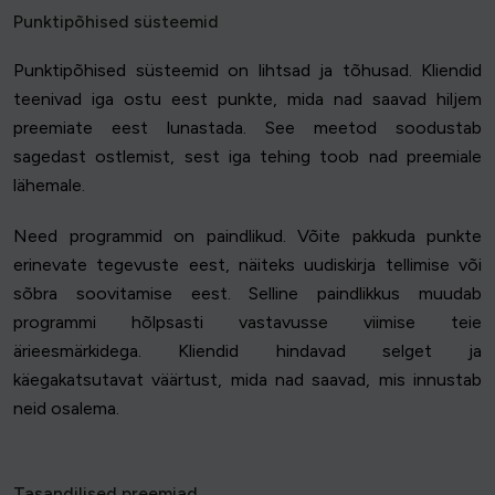
Punktipõhised süsteemid
Punktipõhised süsteemid on lihtsad ja tõhusad. Kliendid
teenivad iga ostu eest punkte, mida nad saavad hiljem
preemiate eest lunastada. See meetod soodustab
sagedast ostlemist, sest iga tehing toob nad preemiale
lähemale.
Need programmid on paindlikud. Võite pakkuda punkte
erinevate tegevuste eest, näiteks uudiskirja tellimise või
sõbra soovitamise eest. Selline paindlikkus muudab
programmi hõlpsasti vastavusse viimise teie
ärieesmärkidega. Kliendid hindavad selget ja
käegakatsutavat väärtust, mida nad saavad, mis innustab
neid osalema.
Tasandilised preemiad