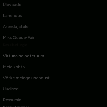
Ülevaade
Lahendus
Arendajatele
Miks Queue-Fair
Kasulikud lingid
Virtuaalne ooteruum
Meie kohta
Võtke meiega ühendust
Uudised
Ressursid