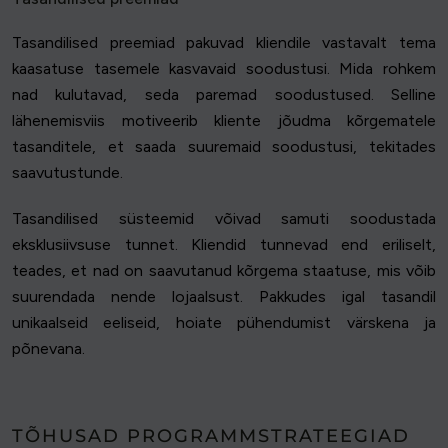
Tasandilised preemiad pakuvad kliendile vastavalt tema
kaasatuse tasemele kasvavaid soodustusi. Mida rohkem
nad kulutavad, seda paremad soodustused. Selline
lähenemisviis motiveerib kliente jõudma kõrgematele
tasanditele, et saada suuremaid soodustusi, tekitades
saavutustunde.
Tasandilised süsteemid võivad samuti soodustada
eksklusiivsuse tunnet. Kliendid tunnevad end eriliselt,
teades, et nad on saavutanud kõrgema staatuse, mis võib
suurendada nende lojaalsust. Pakkudes igal tasandil
unikaalseid eeliseid, hoiate pühendumist värskena ja
põnevana.
TÕHUSAD PROGRAMMSTRATEEGIAD