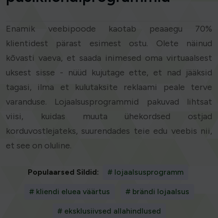
Enamik veebipoode kaotab peaaegu 70%
klientidest pärast esimest ostu. Olete näinud
kõvasti vaeva, et saada inimesed oma virtuaalsest
uksest sisse - nüüd kujutage ette, et nad jääksid
tagasi, ilma et kulutaksite reklaami peale terve
varanduse. Lojaalsusprogrammid pakuvad lihtsat
viisi, kuidas muuta ühekordsed ostjad
korduvostlejateks, suurendades teie edu veebis nii,
et see on oluline.
Populaarsed Sildid:
# lojaalsusprogramm
# kliendi eluea väärtus
# brändi lojaalsus
# eksklusiivsed allahindlused