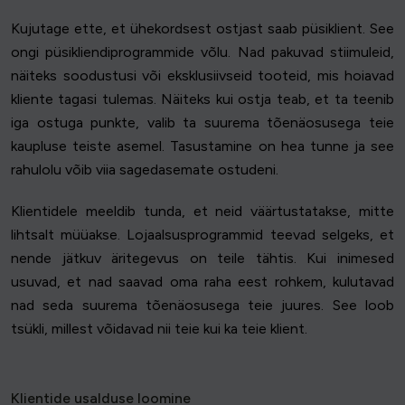
Kujutage ette, et ühekordsest ostjast saab püsiklient. See
ongi püsikliendiprogrammide võlu. Nad pakuvad stiimuleid,
näiteks soodustusi või eksklusiivseid tooteid, mis hoiavad
kliente tagasi tulemas. Näiteks kui ostja teab, et ta teenib
iga ostuga punkte, valib ta suurema tõenäosusega teie
kaupluse teiste asemel. Tasustamine on hea tunne ja see
rahulolu võib viia sagedasemate ostudeni.
Klientidele meeldib tunda, et neid väärtustatakse, mitte
lihtsalt müüakse. Lojaalsusprogrammid teevad selgeks, et
nende jätkuv äritegevus on teile tähtis. Kui inimesed
usuvad, et nad saavad oma raha eest rohkem, kulutavad
nad seda suurema tõenäosusega teie juures. See loob
tsükli, millest võidavad nii teie kui ka teie klient.
Klientide usalduse loomine