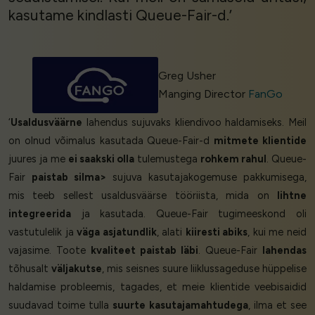
kasutame kindlasti Queue-Fair-d.’
Greg Usher
Manging Director
FanGo
‘
Usaldusväärne
lahendus sujuvaks kliendivoo haldamiseks. Meil
on olnud võimalus kasutada Queue-Fair-d
mitmete klientide
juures ja me
ei saakski olla
tulemustega
rohkem rahul
. Queue-
Fair
paistab silma>
sujuva kasutajakogemuse pakkumisega,
mis teeb sellest usaldusväärse tööriista, mida on
lihtne
integreerida
ja kasutada. Queue-Fair tugimeeskond oli
vastutulelik ja
väga asjatundlik
, alati
kiiresti abiks
, kui me neid
vajasime. Toote
kvaliteet paistab läbi
. Queue-Fair
lahendas
tõhusalt
väljakutse
, mis seisnes suure liiklussageduse hüppelise
haldamise probleemis, tagades, et meie klientide veebisaidid
suudavad toime tulla
suurte kasutajamahtudega
, ilma et see