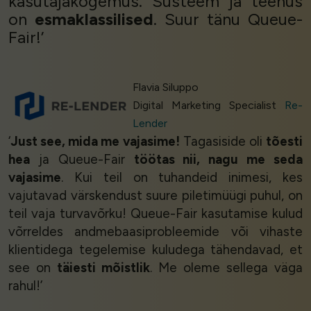
kasutajakogemus. Süsteem ja teenus
on
esmaklassilised
. Suur tänu Queue-
Fair!’
Flavia Siluppo
Digital Marketing Specialist
Re-
Lender
‘
Just see, mida me vajasime!
Tagasiside oli
tõesti
hea
ja Queue-Fair
töötas nii, nagu me seda
vajasime
. Kui teil on tuhandeid inimesi, kes
vajutavad värskendust suure piletimüügi puhul, on
teil vaja turvavõrku! Queue-Fair kasutamise kulud
võrreldes andmebaasiprobleemide või vihaste
klientidega tegelemise kuludega tähendavad, et
see on
täiesti mõistlik
. Me oleme sellega väga
rahul!’