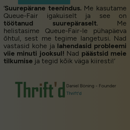
‘
Suurepärane teenindus.
Me kasutame
Queue-Fair igakuiselt ja see on
töötanud suurepäraselt
. Me
helistasime Queue-Fair-le pühapäeva
õhtul, sest me tegime langetusi. Nad
vastasid kohe ja
lahendasid probleemi
viie minuti jooksul!
Nad
päästsid meie
tilkumise
ja tegid kõik väga kiiresti!’
Daniel Böning - Founder
Thrift'd