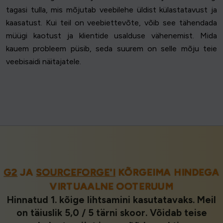
tagasi tulla, mis mõjutab veebilehe üldist külastatavust ja
kaasatust. Kui teil on veebiettevõte, võib see tähendada
müügi kaotust ja klientide usalduse vähenemist. Mida
kauem probleem püsib, seda suurem on selle mõju teie
veebisaidi näitajatele.
G2
JA
SOURCEFORGE'I
KÕRGEIMA HINDEGA
VIRTUAALNE OOTERUUM
Hinnatud 1. kõige lihtsamini kasutatavaks. Meil
on täiuslik 5,0 / 5 tärni skoor. Võidab teise