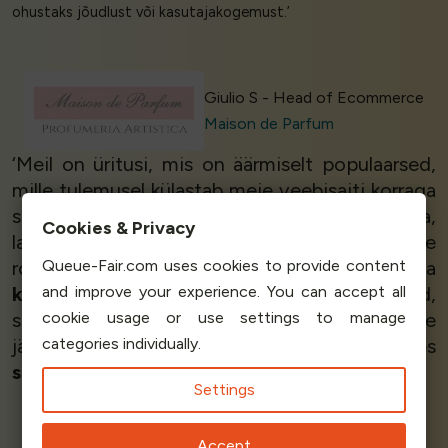
ohustaks jõudlust või kasutajakogemust.’
Giulio S - Head of Ecommerce
Maison de Parfum
‘Meil on üritusi, mis on äärmiselt populaarsed,
mille tulemusel külastab meie veebisaiti korraga
suur hulk inimesi. Queue-Fair aitab seda hallata,
Cookies & Privacy
lahendades probleemi. Meile meeldis kõige
Queue-Fair.com uses cookies to provide content
rohkem tugi seadistamise ajal ja
and improve your experience. You can accept all
kasutusmugavus
.
Soovitame
Queue-Fair-d,
cookie usage or use settings to manage
sest see on
suurepärane
alternatiiv teistele
categories individually.
järjekordade pakkujatele, pakkudes
suurepärast tuge
.’
Settings
Accept