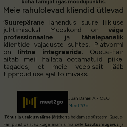
koha tarnijat igas mõõdupunktis.
Meie
rahulolevad kliendid
ütlevad
‘
Suurepärane
lahendus suure liikluse
juhtimiseks! Meeskond on
väga
professionaalne
ja
tähelepanelik
klientide vajaduste suhtes. Platvormi
on
lihtne integreerida
. Queue-Fair
aitab meil hallata ootamatuid piike,
tagades, et meie veebisait jääb
tippnõudluse ajal toimivaks.’
Juan Daniel A - CEO
Meet2Go
‘
Tõhus
ja
usaldusväärne
järjekorra haldamise süsteem. Queue-
Fair puhul paistab kõige enam silma selle
kasutusmugavus
ja