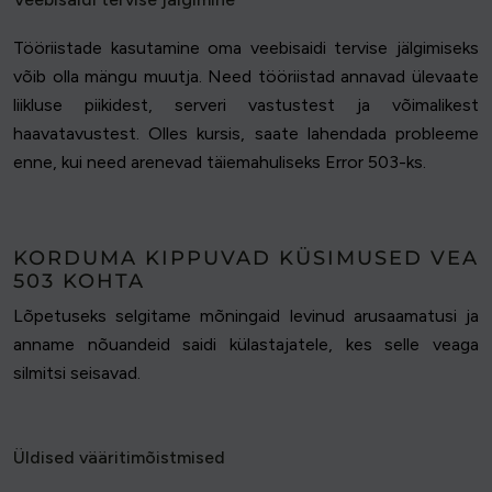
Tööriistade kasutamine oma veebisaidi tervise jälgimiseks
võib olla mängu muutja. Need tööriistad annavad ülevaate
liikluse piikidest, serveri vastustest ja võimalikest
haavatavustest. Olles kursis, saate lahendada probleeme
enne, kui need arenevad täiemahuliseks Error 503-ks.
KORDUMA KIPPUVAD KÜSIMUSED VEA
503 KOHTA
Lõpetuseks selgitame mõningaid levinud arusaamatusi ja
anname nõuandeid saidi külastajatele, kes selle veaga
silmitsi seisavad.
Üldised vääritimõistmised