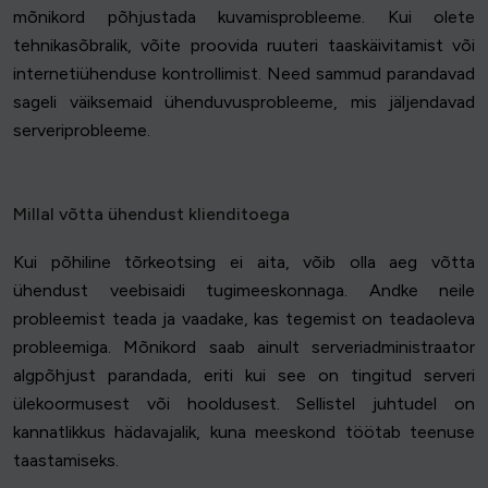
mõnikord põhjustada kuvamisprobleeme. Kui olete
tehnikasõbralik, võite proovida ruuteri taaskäivitamist või
internetiühenduse kontrollimist. Need sammud parandavad
sageli väiksemaid ühenduvusprobleeme, mis jäljendavad
serveriprobleeme.
Millal võtta ühendust klienditoega
Kui põhiline tõrkeotsing ei aita, võib olla aeg võtta
ühendust veebisaidi tugimeeskonnaga. Andke neile
probleemist teada ja vaadake, kas tegemist on teadaoleva
probleemiga. Mõnikord saab ainult serveriadministraator
algpõhjust parandada, eriti kui see on tingitud serveri
ülekoormusest või hooldusest. Sellistel juhtudel on
kannatlikkus hädavajalik, kuna meeskond töötab teenuse
taastamiseks.