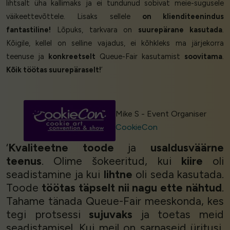
lihtsalt üha kallimaks ja ei tundunud sobivat meie-sugusele
väikeettevõttele. Lisaks sellele
on klienditeenindus
fantastiline!
Lõpuks, tarkvara on
suurepärane kasutada
.
Kõigile, kellel on selline vajadus, ei kõhkleks ma järjekorra
teenuse ja
konkreetselt
Queue-Fair kasutamist
soovitama
.
Kõik töötas suurepäraselt!
’
Mike S - Event Organiser
CookieCon
‘
Kvaliteetne toode
ja
usaldusväärne
teenus
. Olime šokeeritud, kui
kiire
oli
seadistamine ja kui
lihtne
oli seda kasutada.
Toode
töötas täpselt nii nagu ette nähtud
.
Tahame tänada Queue-Fair meeskonda, kes
tegi protsessi
sujuvaks
ja toetas meid
seadistamisel. Kui meil on sarnaseid üritusi,