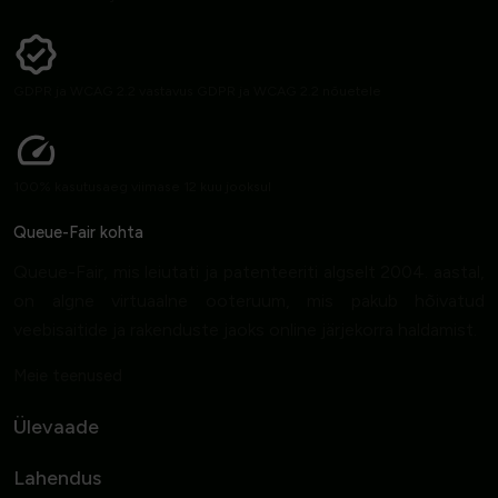
GDPR ja WCAG 2.2 vastavus GDPR ja WCAG 2.2 nõuetele
100% kasutusaeg viimase 12 kuu jooksul
Queue-Fair kohta
Queue-Fair, mis leiutati ja patenteeriti algselt 2004. aastal,
on algne virtuaalne ooteruum, mis pakub hõivatud
veebisaitide ja rakenduste jaoks online järjekorra haldamist.
Meie teenused
Ülevaade
Lahendus