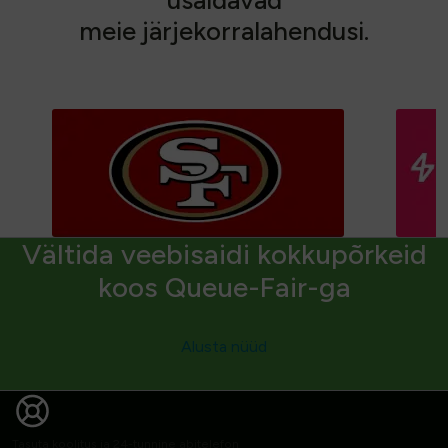
m
e
i
e
j
ä
r
j
e
k
o
r
r
a
l
a
h
e
n
d
u
s
i
.
Vältida veebisaidi kokkupõrkeid
koos Queue-Fair-ga
Alusta nüüd
Tasuta koolitus ja 24-tunnine abitelefon