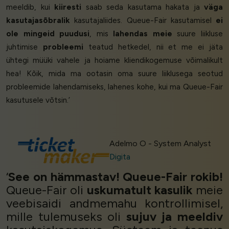
meeldib, kui
kiiresti
saab seda kasutama hakata ja
väga
kasutajasõbralik
kasutajaliides. Queue-Fair kasutamisel
ei
ole mingeid puudusi
, mis
lahendas meie
suure liikluse
juhtimise
probleemi
teatud hetkedel, nii et me ei jäta
ühtegi müüki vahele ja hoiame kliendikogemuse võimalikult
hea! Kõik, mida ma ootasin oma suure liiklusega seotud
probleemide lahendamiseks, lahenes kohe, kui ma Queue-Fair
kasutusele võtsin.’
Adelmo O - System Analyst
Digita
‘
See on hämmastav! Queue-Fair rokib!
Queue-Fair oli
uskumatult kasulik
meie
veebisaidi andmemahu kontrollimisel,
mille tulemuseks oli
sujuv ja meeldiv