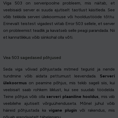
Viga 503 on serveripoolne probleem, mis näitab, et
veebisaidi server ei suuda ajutiselt taotlust käsitleda. See
võib tekkida serveri ülekoormuse või hooldustööde tõttu.
Erinevalt teistest vigadest viitab Error 503 sellele, et server
on probleemist teadlik ja kavatseb selle peagi parandada. Nii
et kannatlikkus võib siinkohal olla võti.
Vea 503 sagedased põhjused
Seda viga võivad põhjustada mitmed tegurid ja nende
tundmine võib aidata pettumust leevendada.
Serveri
ülekoormus
on peamine põhjus, mis tekib sageli siis, kui
veebisait saab rohkem liiklust, kui see suudab töödelda.
Teine põhjus võib olla
serveri plaaniline hooldus
, mis viib
veebilehe ajutiselt võrguühenduseta. Mõnel juhul võib
häireid põhjustada ka
vigane plugin
või rakendus, mis
nõuab arendajatelt tähelepanu.