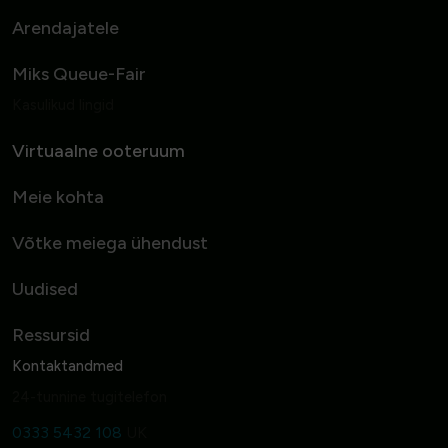
Arendajatele
Miks Queue-Fair
Kasulikud lingid
Virtuaalne ooteruum
Meie kohta
Võtke meiega ühendust
Uudised
Ressursid
Kontaktandmed
24-tunnine tugitelefon
0333 5432 108
UK