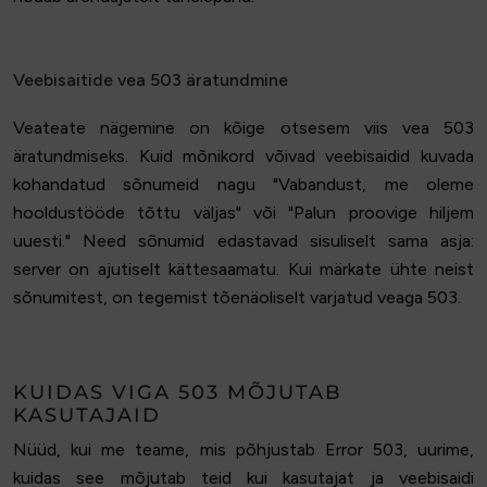
Veebisaitide vea 503 äratundmine
Veateate nägemine on kõige otsesem viis vea 503
äratundmiseks. Kuid mõnikord võivad veebisaidid kuvada
kohandatud sõnumeid nagu "Vabandust, me oleme
hooldustööde tõttu väljas" või "Palun proovige hiljem
uuesti." Need sõnumid edastavad sisuliselt sama asja:
server on ajutiselt kättesaamatu. Kui märkate ühte neist
sõnumitest, on tegemist tõenäoliselt varjatud veaga 503.
KUIDAS VIGA 503 MÕJUTAB
KASUTAJAID
Nüüd, kui me teame, mis põhjustab Error 503, uurime,
kuidas see mõjutab teid kui kasutajat ja veebisaidi