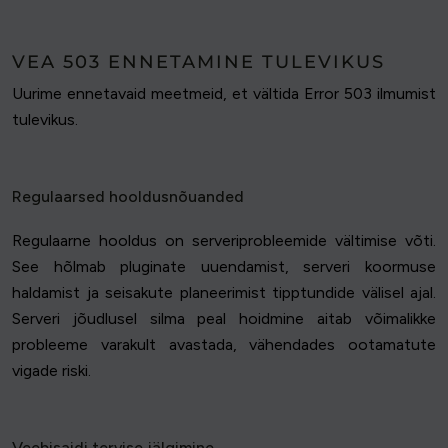
VEA 503 ENNETAMINE TULEVIKUS
Uurime ennetavaid meetmeid, et vältida Error 503 ilmumist
tulevikus.
Regulaarsed hooldusnõuanded
Regulaarne hooldus on serveriprobleemide vältimise võti.
See hõlmab pluginate uuendamist, serveri koormuse
haldamist ja seisakute planeerimist tipptundide välisel ajal.
Serveri jõudlusel silma peal hoidmine aitab võimalikke
probleeme varakult avastada, vähendades ootamatute
vigade riski.
Veebisaidi tervise jälgimine