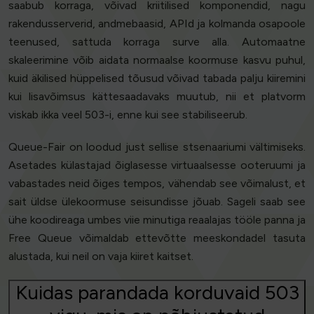
saabub korraga, võivad kriitilised komponendid, nagu
rakendusserverid, andmebaasid, APId ja kolmanda osapoole
teenused, sattuda korraga surve alla. Automaatne
skaleerimine võib aidata normaalse koormuse kasvu puhul,
kuid äkilised hüppelised tõusud võivad tabada palju kiiremini
kui lisavõimsus kättesaadavaks muutub, nii et platvorm
viskab ikka veel 503-i, enne kui see stabiliseerub.
Queue-Fair on loodud just sellise stsenaariumi vältimiseks.
Asetades külastajad õiglasesse virtuaalsesse ooteruumi ja
vabastades neid õiges tempos, vähendab see võimalust, et
sait üldse ülekoormuse seisundisse jõuab. Sageli saab see
ühe koodireaga umbes viie minutiga reaalajas tööle panna ja
Free Queue võimaldab ettevõtte meeskondadel tasuta
alustada, kui neil on vaja kiiret kaitset.
Kuidas parandada korduvaid 503