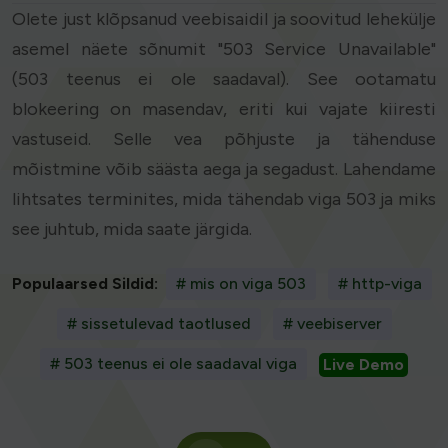
Olete just klõpsanud veebisaidil ja soovitud lehekülje
asemel näete sõnumit "503 Service Unavailable"
(503 teenus ei ole saadaval). See ootamatu
blokeering on masendav, eriti kui vajate kiiresti
vastuseid. Selle vea põhjuste ja tähenduse
mõistmine võib säästa aega ja segadust. Lahendame
lihtsates terminites, mida tähendab viga 503 ja miks
see juhtub, mida saate järgida.
Populaarsed Sildid:
# mis on viga 503
# http-viga
# sissetulevad taotlused
# veebiserver
# 503 teenus ei ole saadaval viga
Live Demo