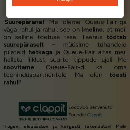
Mark Hope
Director
FR Systems
‘
Suurepärane!
Me oleme Queue-Fair-ga
väga rahul ja rahul, see on
imeline
, et meil
on selline toetuse tase. Teenus
töötab
suurepäraselt
- müüsime tuhandeid
pileteid
hetkega
ja Queue-Fair aitas meil
hallata liiklust suurte tippude ajal! Me
soovitame
Queue-Fair-d ka oma
teeninduspartneritele. Ma olen
tõesti
rahul!
’
Lodovico Benvenuto
Founder
Clappit
‘
Tugev, elupäästev ja kergesti rakendatav!
Meile