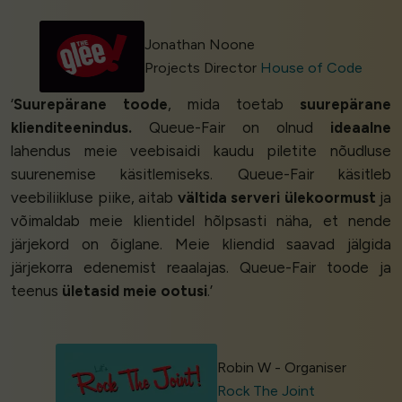
Jonathan Noone
Projects Director
House of Code
‘
Suurepärane toode
, mida toetab
suurepärane
klienditeenindus.
Queue-Fair on olnud
ideaalne
lahendus meie veebisaidi kaudu piletite nõudluse
suurenemise käsitlemiseks. Queue-Fair käsitleb
veebiliikluse piike, aitab
vältida serveri ülekoormust
ja
võimaldab meie klientidel hõlpsasti näha, et nende
järjekord on õiglane. Meie kliendid saavad jälgida
järjekorra edenemist reaalajas. Queue-Fair toode ja
teenus
ületasid meie ootusi
.’
Robin W - Organiser
Rock The Joint