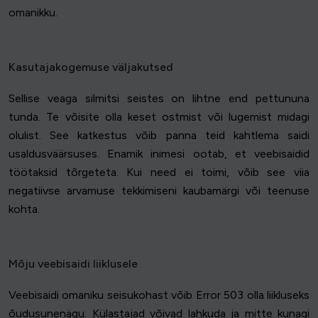
omanikku.
Kasutajakogemuse väljakutsed
Sellise veaga silmitsi seistes on lihtne end pettununa
tunda. Te võisite olla keset ostmist või lugemist midagi
olulist. See katkestus võib panna teid kahtlema saidi
usaldusväärsuses. Enamik inimesi ootab, et veebisaidid
töötaksid tõrgeteta. Kui need ei toimi, võib see viia
negatiivse arvamuse tekkimiseni kaubamärgi või teenuse
kohta.
Mõju veebisaidi liiklusele
Veebisaidi omaniku seisukohast võib Error 503 olla liikluseks
õudusunenägu. Külastajad võivad lahkuda ja mitte kunagi