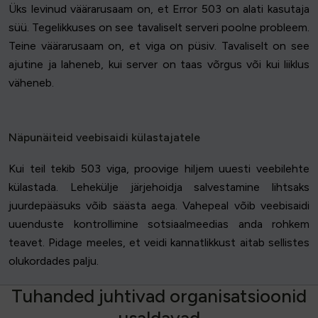
Üks levinud väärarusaam on, et Error 503 on alati kasutaja
süü. Tegelikkuses on see tavaliselt serveri poolne probleem.
Teine väärarusaam on, et viga on püsiv. Tavaliselt on see
ajutine ja laheneb, kui server on taas võrgus või kui liiklus
väheneb.
Näpunäiteid veebisaidi külastajatele
Kui teil tekib 503 viga, proovige hiljem uuesti veebilehte
külastada. Lehekülje järjehoidja salvestamine lihtsaks
juurdepääsuks võib säästa aega. Vahepeal võib veebisaidi
uuenduste kontrollimine sotsiaalmeedias anda rohkem
teavet. Pidage meeles, et veidi kannatlikkust aitab sellistes
olukordades palju.
T
u
h
a
n
d
e
d
j
u
h
t
i
v
a
d
o
r
g
a
n
i
s
a
t
s
i
o
o
n
i
d
u
s
a
l
d
a
v
a
d