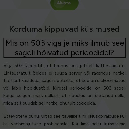
Alusta
Korduma kippuvad küsimused
Mis on 503 viga ja miks ilmub see
sageli hõivatud perioodidel?
Viga 503 tähendab, et teenus on ajutiselt kättesaamatu.
Lihtsustatult öeldes ei suuda server või rakendus hetkel
taotlust käsitleda, sageli seetõttu, et see on ülekoormatud
või läbib hooldustöid. Kiiretel perioodidel on 503 sageli
kõige selgem märk sellest, et nõudlus on ületanud selle,
mida sait suudab sel hetkel ohutult töödelda.
Ettevõtete puhul viitab see tavaliselt nii liikluskorralduse kui
ka veebimajutuse probleemile. Kui liiga palju külastajaid