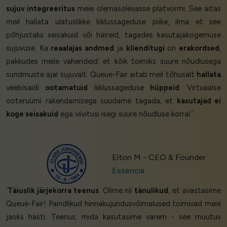
sujuv integreeritus
meie olemasolevasse platvormi. See aitas
meil hallata ulatuslikke liiklussageduse piike, ilma et see
põhjustaks seisakuid või häireid, tagades kasutajakogemuse
sujuvuse. Ka
reaalajas andmed
ja
klienditugi
on
erakordsed
,
pakkudes meile vahendeid, et kõik toimiks suure nõudlusega
sündmuste ajal sujuvalt. Queue-Fair aitab meil tõhusalt
hallata
veebisaidi
ootamatuid
liiklussageduse
hüppeid
. Virtuaalse
ooteruumi rakendamisega suudame tagada, et
kasutajad ei
koge seisakuid
ega viivitusi isegi suure nõudluse korral.’
Elton M - CEO & Founder
Essencia
‘
Täiuslik järjekorra teenus
. Olime nii
tänulikud
, et avastasime
Queue-Fair! Paindlikud hinnakujundusvõimalused toimivad meie
jaoks hästi. Teenus, mida kasutasime varem - see muutus