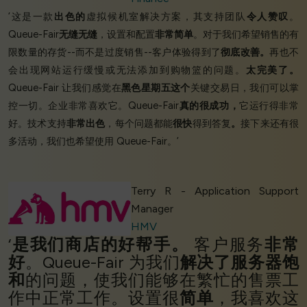
‘这是一款
出色的
虚拟候机室解决方案，其支持团队
令人赞叹
。
Queue-Fair
无缝无缝
，设置和配置
非常简单
。对于我们希望销售的有
限数量的存货--而不是过度销售--客户体验得到了
彻底改善。
再也不
会出现网站运行缓慢或无法添加到购物篮的问题。
太完美了。
Queue-Fair 让我们感觉在
黑色星期五这个
关键交易日，我们可以掌
控一切。企业非常喜欢它。Queue-Fair
真的很成功，
它运行得非常
好。技术支持
非常出色
，每个问题都能
很快
得到答复
。
接下来还有很
多活动，我们也希望使用 Queue-Fair。’
Terry R - Application Support
Manager
HMV
‘
是我们商店的好帮手。
客户服务
非常
好
。Queue-Fair 为我们
解决了服务器饱
和
的问题，使我们能够在繁忙的售票工
作中正常工作。设置很
简单
，我喜欢这