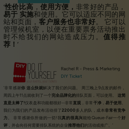
‘
性价比高
，
使用方便，
非常好的产品，
易于
实施
和使用。它可以适应不同的网
站和页面，
客户服务也非常好
。 它可以
管理候机室，以便在重要票务活动推出
时不给我们的网站造成压力。
值得推
荐！
’
Rachel R - Press & Marketing
DIY Ticket
‘非常感谢
你
这么快就
解决了我们的问题。 周三晚上9点发的邮件，
周四上午11点就收到了一个
完全品牌化的
排队页面，可以使用。
这简
直是太棒了!
仪表盘和功能都很好--非常
直观
，非常
干净
，
易于使用
。
我们为我们的产品发布活动排了
22000
多人的队，成本
非常有竞争
力
。 非常感谢你所做的一切!我
真的很高兴
能给Queue-Fair一个
好
评
，并会向任何需要排队系统的企业
推荐他们
的活动或推广。’