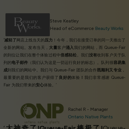
Steve Keatley
Head of eCommerce
Beauty Works
‘
减轻了
网店上线当天的
压力
！今年，我们在接受订单的同一天推出了
全新的网站。发布当天，
大量
客户
涌入
我们的网站，而 Queue-Fair
的到位让我们在整个体验过程中
倍感轻松
。我们
没有
收到客户关于队
列的
电子邮件
（我们认为这是一切运行良好的标志）。队列很
容易集
成
到我们的网站中。我们与 Queue-Fair 团队的合作
既顺利又专业
，
最重要的是我们的客户获得了
良好的
体验
！
我们非常感谢 Queue-
Fair 为我们带来的
安心
体验。’
Rachel R - Manager
Ontario Native Plants
‘
太神奇了!Queue-Fair棒极了!
Queue-