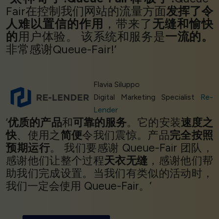
Fair在控制我们网站的流量方面
发挥了令
人难以置信的作用
，带来了
无缝和愉快
的
用户体验。 该系统和服务是
一流的。
非常感谢Queue-Fair!’
Flavia Siluppo
Digital Marketing Specialist
Re-
Lender
‘
优质的产品
和
可靠的服务
。它的安装
速度之
快
、使用之
简便
令我们震惊。产品
完全按照
预期运行
。 我们要感谢 Queue-Fair 团队，
感谢他们让整个过程
天衣无缝
，感谢他们帮
助我们完成设置。当我们有类似的活动时，
我们一定会使用 Queue-Fair。’