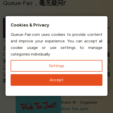
Queue-Fair，
毫无疑问!
’
Gisella Galati
Cookies & Privacy
President & Cofounder
TicketShow
Queue-Fair.com uses cookies to provide content
‘
一流的产品
，加上
出色的客户服务。
Queue-Fair
and improve your experience. You can accept all
是处理我们网站票务需求高峰的
完美解决方案
。
cookie usage or use settings to manage
Queue-Fair 可以处理网站流量高峰，帮助
避免服
categories individually.
务器超载
，并使我们的客户能够轻松地看到他们
Settings
正在公平地排队。我们的客户可以实时监控排队
进度。Queue-Fair 的产品和服务
超出了我们的预
Accept
期
。’
Robin W - Organiser
Rock The Joint