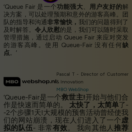
‘Queue Fair 是一个
功能强大
、
用户友好的
解
决方案，可以处理预期和意外的游客高峰。团
队的指导和沟通
非常愉快，
我们的问题得到了
及时解答。
令人欣慰
的是，我们可以随时采取
管理措施，通过启动 Queue Fair 来应对突发
的游客高峰。使用 Queue-Fair 没有任何
缺
点
。’
Pascal T - Director of Customer
& Innovation
MBO WebShop
‘Queue-Fair是一个
救世主!
开始与他们合
作是快速而简单的。
太快了，太简单
了-
-2个步骤1天!大规模的预售活动曾经使我
们的网站崩溃，现在人们进入了一个
虚
拟的队伍
- 非常
有效
。 我向其他人
推荐