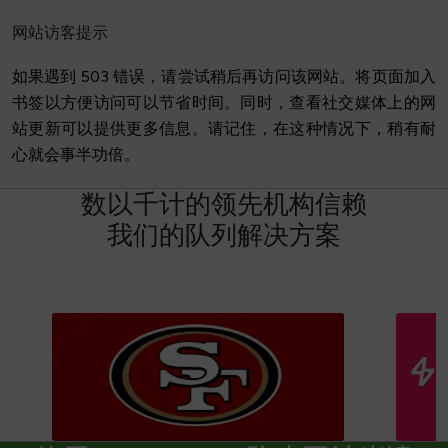
网站访客提示
如果遇到 503 错误，请尝试稍后再访问该网站。将页面加入
书签以方便访问可以节省时间。同时，查看社交媒体上的网
站更新可以提供更多信息。请记住，在这种情况下，稍有耐
心就会事半功倍。
数
以
千
计
的
领
先
机
构
信
赖
我
们
的
队
列
解
决
方
案