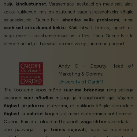
palju
kindlustunnet
. Varasematel aastatel on meie sait alati
kokku kukkunud, mis on osutunud väga stressirohkeks kõigile
asjaosalistele. Queue-Fair
lahendas selle probleemi
, meie
veebisait ei kukkunud kokku
. Kõik lihtsalt töötas, täpselt nii,
nagu meie sisseastumiskonsultant ütles. Tänu Queue-Fair-le
oleme kindlad, et tulevikus on meil veelgi suuremad päevad.’
Andy C - Deputy Head of
Marketing & Comms
University of Cardiff
‘Me töötame koos mõne
suurima brändiga
ning sellega
kaasneb
suur nõudlus
müügi- ja müügitööde ajal. Vajame
õiglast järjekorra
platvormi, et pakkuda kõigile klientidele
õiglast
ja
valutut
kogemust meie platvormiga suhtlemisel.
Queue-Fair-d ei olnud mitte ainult
väga lihtne
rakendada -
ühe päevaga! - ja
toimis sujuvalt
, vaid ka meeskond