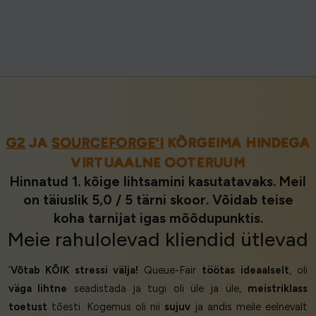
G2
JA
SOURCEFORGE'I
KÕRGEIMA HINDEGA
VIRTUAALNE OOTERUUM
Hinnatud 1. kõige lihtsamini kasutatavaks. Meil
on täiuslik 5,0 / 5 tärni skoor. Võidab teise
koha tarnijat igas mõõdupunktis.
Meie
rahulolevad kliendid
ütlevad
‘
Võtab KÕIK stressi välja!
Queue-Fair
töötas ideaalselt
, oli
väga lihtne
seadistada ja tugi oli üle ja üle,
meistriklass
toetust
tõesti. Kogemus oli nii
sujuv
ja andis meile eelnevalt