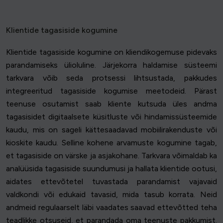
Klientide tagasiside kogumine
Klientide tagasiside kogumine on kliendikogemuse pidevaks
parandamiseks ülioluline. Järjekorra haldamise süsteemi
tarkvara võib seda protsessi lihtsustada, pakkudes
integreeritud tagasiside kogumise meetodeid. Pärast
teenuse osutamist saab kliente kutsuda üles andma
tagasisidet digitaalsete küsitluste või hindamissüsteemide
kaudu, mis on sageli kättesaadavad mobiilirakenduste või
kioskite kaudu. Selline kohene arvamuste kogumine tagab,
et tagasiside on värske ja asjakohane. Tarkvara võimaldab ka
analüüsida tagasiside suundumusi ja hallata klientide ootusi,
aidates ettevõtetel tuvastada parandamist vajavaid
valdkondi või edukaid tavasid, mida tasub korrata. Neid
andmeid regulaarselt läbi vaadates saavad ettevõtted teha
teadlikke otsuseid, et parandada oma teenuste pakkumist.