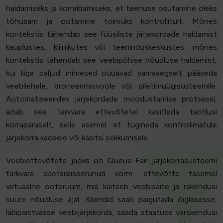
haldamiseks ja korraldamiseks, et teenuse osutamine oleks
tõhusam ja ootamine toimuks kontrollitult. Mõnes
kontekstis tähendab see füüsiliste järjekordade haldamist
kauplustes, kliinikutes või teeninduskeskustes; mõnes
kontekstis tähendab see veebipõhise nõudluse haldamist,
kui liiga paljud inimesed püüavad samaaegselt pääseda
veebilehele, broneerimisvoole või piletimüügisüsteemile.
Automatiseerides järjekordade moodustamise protsessi,
aitab see tarkvara ettevõtetel käsitleda taotlusi
korrapäraselt, selle asemel et tugineda kontrollimatule
järjekorra kaosele või käsitsi sekkumisele.
Veebiettevõtete jaoks on Queue-Fair järjekorrasüsteemi
tarkvara spetsialiseerunud vorm: ettevõtte tasemel
virtuaalne ooteruum, mis kaitseb veebisaite ja rakendusi
suure nõudluse ajal. Kliendid saab paigutada õiglasesse,
läbipaistvasse veebijärjekorda, saada staatuse värskendusi