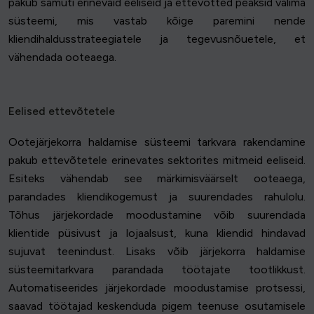
pakub samuti erinevaid eeliseid ja ettevõtted peaksid valima
süsteemi, mis vastab kõige paremini nende
kliendihaldusstrateegiatele ja tegevusnõuetele, et
vähendada ooteaega.
Eelised ettevõtetele
Ootejärjekorra haldamise süsteemi tarkvara rakendamine
pakub ettevõtetele erinevates sektorites mitmeid eeliseid.
Esiteks vähendab see märkimisväärselt ooteaega,
parandades kliendikogemust ja suurendades rahulolu.
Tõhus järjekordade moodustamine võib suurendada
klientide püsivust ja lojaalsust, kuna kliendid hindavad
sujuvat teenindust. Lisaks võib järjekorra haldamise
süsteemitarkvara parandada töötajate tootlikkust.
Automatiseerides järjekordade moodustamise protsessi,
saavad töötajad keskenduda pigem teenuse osutamisele