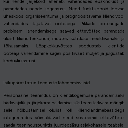
kui nende järjekord läheneb, vähendades ebakindlust ja
parandades nende kogemust. Need funktsioonid loovad
üheskoos organiseerituma ja prognoositavama kliendivoo,
vähendades tajutavat ooteaega. Pikkade ooteaegade
probleemi lahendamisega saavad ettevõtted parandada
üldist klienditeekonda, muutes suhtluse meeldivamaks ja
tõhusamaks. Lõppkokkuvõttes soodustab klientide
ooteaja vähendamine sageli positiivset muljet ja julgustab
korduvkülastusi.
Isikupärastatud teenuste lähenemisviisid
Personaalne teenindus on kliendikogemuse parandamiseks
hädavajalik ja järjekorra haldamise süsteemitarkvara mängib
selle hõlbustamisel olulist rolli. Kliendiandmebaasidega
integreerudes võimaldavad need süsteemid ettevõtetel
saada teeninduspunktis juurdepääsu asjakohasele teabele,