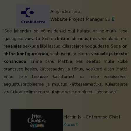
Alejandro Lara
Website Project Manager
EJIE
‘See lahendus on võimaldanud mul hallata online-müüki ilma
igasuguse vaevata. See on
lihtne
lahendus, mis võimaldab meil
reaalajas
sekkuda läbi lastud külastajate voogudesse. Seda
on
lihtne konfigureerida
, saab isegi järjekorra
visuaale ja tekste
kohandada
. Eriline tänu Mattile, kes seletas mulle kõike
prantsuse keeles, kättesaadav ja tõhus, veelkord aitäh Matt!
Enne selle teenuse kasutamist oli meie veebiserveril
aeglustusprobleeme ja muutus kättesaamatuks. Külastajate
voolu kontrollimisega suutsime selle probleemi lahendada.’
Martin N - Enterprise Chief
Zonart