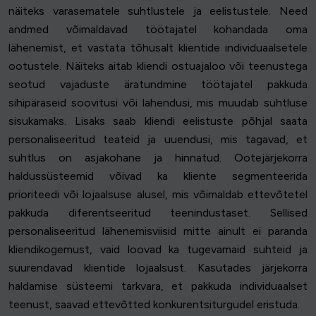
näiteks varasematele suhtlustele ja eelistustele. Need
andmed võimaldavad töötajatel kohandada oma
lähenemist, et vastata tõhusalt klientide individuaalsetele
ootustele. Näiteks aitab kliendi ostuajaloo või teenustega
seotud vajaduste äratundmine töötajatel pakkuda
sihipäraseid soovitusi või lahendusi, mis muudab suhtluse
sisukamaks. Lisaks saab kliendi eelistuste põhjal saata
personaliseeritud teateid ja uuendusi, mis tagavad, et
suhtlus on asjakohane ja hinnatud. Ootejärjekorra
haldussüsteemid võivad ka kliente segmenteerida
prioriteedi või lojaalsuse alusel, mis võimaldab ettevõtetel
pakkuda diferentseeritud teenindustaset. Sellised
personaliseeritud lähenemisviisid mitte ainult ei paranda
kliendikogemust, vaid loovad ka tugevamaid suhteid ja
suurendavad klientide lojaalsust. Kasutades järjekorra
haldamise süsteemi tarkvara, et pakkuda individuaalset
teenust, saavad ettevõtted konkurentsiturgudel eristuda.