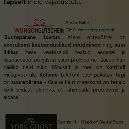
täpselt
meie vajadustele.’
André Rahn
CMO
Wunschgutschein
‘
Suurepärane toetus
. Meie ettevõttel on
keerulised kaubanduslikud nõudmised
ning
suur
liiklus
meie veebisaidil teatud aegadel ja
kuupäevadel põhjustas suuri probleeme. Queue-Fair
haldab neid nüüd tõhusalt ja meil on
kontroll
müügivoo üle.
Kohene
telefoni teel pakutav
tugi
on
suurepärane
- Queue Fairi meeskond on teinud
kõik endast oleneva, et lahendada probleeme ja
aidata.’
Sophie H - Head of Digital Sales