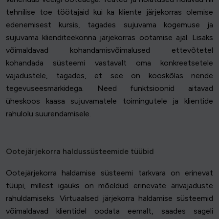
tehnilise toe töötajaid kui ka kliente järjekorras olemise
edenemisest kursis, tagades sujuvama kogemuse ja
sujuvama klienditeekonna järjekorras ootamise ajal. Lisaks
võimaldavad kohandamisvõimalused ettevõtetel
kohandada süsteemi vastavalt oma konkreetsetele
vajadustele, tagades, et see on kooskõlas nende
tegevuseesmärkidega. Need funktsioonid aitavad
üheskoos kaasa sujuvamatele toimingutele ja klientide
rahulolu suurendamisele.
Ootejärjekorra haldussüsteemide tüübid
Ootejärjekorra haldamise süsteemi tarkvara on erinevat
tüüpi, millest igaüks on mõeldud erinevate ärivajaduste
rahuldamiseks. Virtuaalsed järjekorra haldamise süsteemid
võimaldavad klientidel oodata eemalt, saades sageli