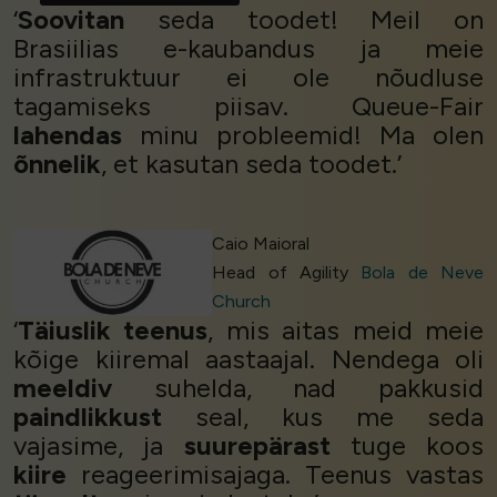
‘
Soovitan
seda toodet! Meil on
Brasiilias e-kaubandus ja meie
infrastruktuur ei ole nõudluse
tagamiseks piisav. Queue-Fair
lahendas
minu probleemid! Ma olen
õnnelik
, et kasutan seda toodet.’
Caio Maioral
Head of Agility
Bola de Neve
Church
‘
Täiuslik teenus
, mis aitas meid meie
kõige kiiremal aastaajal. Nendega oli
meeldiv
suhelda, nad pakkusid
paindlikkust
seal, kus me seda
vajasime, ja
suurepärast
tuge koos
kiire
reageerimisajaga. Teenus vastas