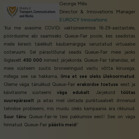
George Milis
Director & Innovations Manager
EUROCY Innovations
‘Kui me avasime COVIDi vaktsineerimise 16-29-aastastele,
pöördusime abi saamiseks Queue-Fair poole, kes seadistas
meile kiiresti täielikult kaubamärgiga varustatud virtuaalse
ooteruumi. Sel pärastlõunal seadis Queue-Fair meie jaoks
õiglaselt
450 000
inimest järjekorda. Queue-Fair tähendas, et
meie süsteem suutis broneeringuid vastu võtta kiirusega,
millega see sai hakkama,
ilma et see oleks ülekoormatud
.
Oleme väga tänulikud Queue-Fair
erakordse toetuse
eest ja
käivitasime süsteemi
väga edukalt
. Järjekord
töötas
suurepäraselt
ja aitas meil ületada punktuaalselt ilmnenud
tehnilise probleemi, mis muidu oleks kampaania ära rikkunud.
Suur tänu
Queue-Fair-le teie pakkumise eest! See on väga
hinnatud. Queue-Fair
päästis meid
!’