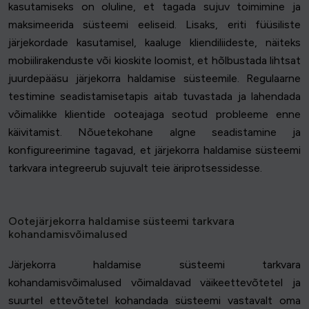
kasutamiseks on oluline, et tagada sujuv toimimine ja
maksimeerida süsteemi eeliseid. Lisaks, eriti füüsiliste
järjekordade kasutamisel, kaaluge kliendiliideste, näiteks
mobiilirakenduste või kioskite loomist, et hõlbustada lihtsat
juurdepääsu järjekorra haldamise süsteemile. Regulaarne
testimine seadistamisetapis aitab tuvastada ja lahendada
võimalikke klientide ooteajaga seotud probleeme enne
käivitamist. Nõuetekohane algne seadistamine ja
konfigureerimine tagavad, et järjekorra haldamise süsteemi
tarkvara integreerub sujuvalt teie äriprotsessidesse.
Ootejärjekorra haldamise süsteemi tarkvara
kohandamisvõimalused
Järjekorra haldamise süsteemi tarkvara
kohandamisvõimalused võimaldavad väikeettevõtetel ja
suurtel ettevõtetel kohandada süsteemi vastavalt oma