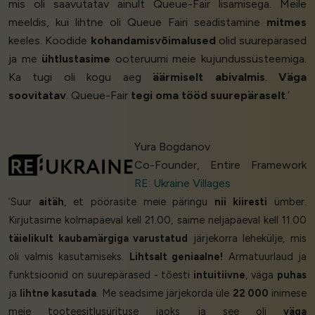
mis oli saavutatav ainult Queue-Fair lisamisega. Meile
meeldis, kui lihtne oli Queue Fairi seadistamine
mitmes
keeles. Koodide
kohandamisvõimalused
olid suurepärased
ja me
ühtlustasime
ooteruumi meie kujundussüsteemiga.
Ka tugi oli kogu aeg
äärmiselt abivalmis
.
Väga
soovitatav
. Queue-Fair
tegi oma tööd suurepäraselt
.’
Yura Bogdanov
Co-Founder, Entire Framework
RE: Ukraine Villages
‘Suur
aitäh
, et pöörasite meie päringu
nii kiiresti
ümber.
Kirjutasime kolmapäeval kell 21.00, saime neljapäeval kell 11.00
täielikult kaubamärgiga varustatud
järjekorra lehekülje, mis
oli valmis kasutamiseks.
Lihtsalt geniaalne!
Armatuurlaud ja
funktsioonid on suurepärased - tõesti
intuitiivne
, väga
puhas
ja
lihtne kasutada
. Me seadsime järjekorda üle
22 000
inimese
meie tooteesitlusürituse jaoks ja see oli
väga