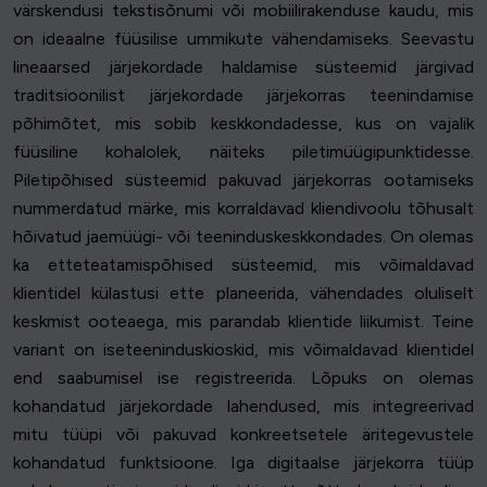
värskendusi tekstisõnumi või mobiilirakenduse kaudu, mis
on ideaalne füüsilise ummikute vähendamiseks. Seevastu
lineaarsed järjekordade haldamise süsteemid järgivad
traditsioonilist järjekordade järjekorras teenindamise
põhimõtet, mis sobib keskkondadesse, kus on vajalik
füüsiline kohalolek, näiteks piletimüügipunktidesse.
Piletipõhised süsteemid pakuvad järjekorras ootamiseks
nummerdatud märke, mis korraldavad kliendivoolu tõhusalt
hõivatud jaemüügi- või teeninduskeskkondades. On olemas
ka etteteatamispõhised süsteemid, mis võimaldavad
klientidel külastusi ette planeerida, vähendades oluliselt
keskmist ooteaega, mis parandab klientide liikumist. Teine
variant on iseteeninduskioskid, mis võimaldavad klientidel
end saabumisel ise registreerida. Lõpuks on olemas
kohandatud järjekordade lahendused, mis integreerivad
mitu tüüpi või pakuvad konkreetsetele äritegevustele
kohandatud funktsioone. Iga digitaalse järjekorra tüüp