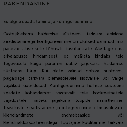
RAKENDAMINE
Esialgne seadistamine ja konfigureerimine
Ootejärjekorra haldamise süsteemi tarkvara esialgne
seadistamine ja konfigureerimine on olulised sammud, mis
panevad aluse selle tõhusale kasutamisele. Alustage oma
ärivajaduste hindamisest, et määrata kindlaks teie
tegevusele kõige paremini sobiv järjekorra haldamise
süsteemi tüüp. Kui olete valinud sobiva süsteemi,
paigaldage tarkvara olemasolevale riistvarale või valige
vajalikud uuendused. Konfigureerimine hõlmab süsteemi
seadete kohandamist vastavalt teie konkreetsetele
vajadustele, näiteks järjekorra tüüpide määratlemine,
teavituste seadistamine ja integreerimine olemasolevate
kliendiandmete andmebaaside või
kliendihaldussüsteemidega. Töötajate koolitamine tarkvara