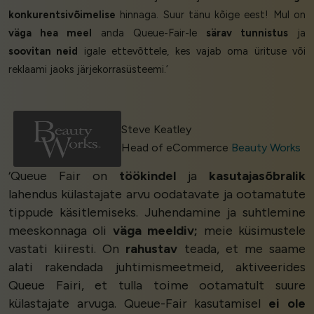
konkurentsivõimelise
hinnaga. Suur tänu kõige eest! Mul on
väga hea meel
anda Queue-Fair-le
särav tunnistus
ja
soovitan neid
igale ettevõttele, kes vajab oma ürituse või
reklaami jaoks järjekorrasüsteemi.’
Steve Keatley
Head of eCommerce
Beauty Works
‘Queue Fair on
töökindel
ja
kasutajasõbralik
lahendus külastajate arvu oodatavate ja ootamatute
tippude käsitlemiseks. Juhendamine ja suhtlemine
meeskonnaga oli
väga meeldiv;
meie küsimustele
vastati kiiresti. On
rahustav
teada, et me saame
alati rakendada juhtimismeetmeid, aktiveerides
Queue Fairi, et tulla toime ootamatult suure
külastajate arvuga. Queue-Fair kasutamisel
ei ole