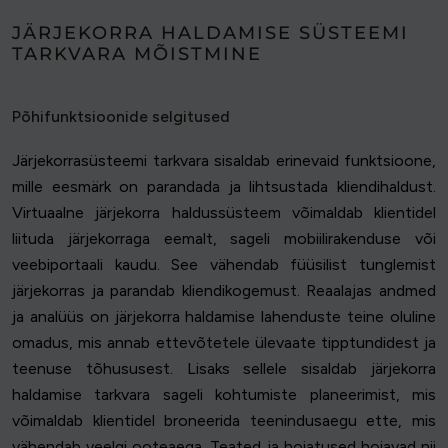
JÄRJEKORRA HALDAMISE SÜSTEEMI
TARKVARA MÕISTMINE
Põhifunktsioonide selgitused
Järjekorrasüsteemi tarkvara sisaldab erinevaid funktsioone,
mille eesmärk on parandada ja lihtsustada kliendihaldust.
Virtuaalne järjekorra haldussüsteem võimaldab klientidel
liituda järjekorraga eemalt, sageli mobiilirakenduse või
veebiportaali kaudu. See vähendab füüsilist tunglemist
järjekorras ja parandab kliendikogemust. Reaalajas andmed
ja analüüs on järjekorra haldamise lahenduste teine oluline
omadus, mis annab ettevõtetele ülevaate tipptundidest ja
teenuse tõhususest. Lisaks sellele sisaldab järjekorra
haldamise tarkvara sageli kohtumiste planeerimist, mis
võimaldab klientidel broneerida teenindusaegu ette, mis
vähendab veelgi ooteaega. Teated ja hoiatused hoiavad nii