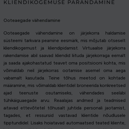
KLIENDIKOGEMUSE PARANDAMINE
Ooteaegade vähendamine
Ooteaegade vähendamine on järjekorra haldamise
süsteemi tarkvara peamine eesmärk, mis mõjutab otseselt
kliendikogemust ja kliendipidamist. Virtuaalse järjekorra
rakendamise abil saavad kliendid liituda järjekorraga eemalt
ja saada ajakohastatud teavet oma positsiooni kohta, mis
võimaldab neil järjekorras ootamise asemel oma aega
vabamalt kasutada. Teine tõhus meetod on kohtade
määramine, mis võimaldab klientidel broneerida konkreetsed
ajad teenuste osutamiseks, vähendades seeläbi
tühikäiguaegade arvu. Reaalajas andmed ja teadmised
aitavad ettevõtetel tõhusalt juhtida personali jaotamist,
tagades, et ressursid vastavad klientide nõudlusele
tipptundidel. Lisaks hoiatavad automaatsed teated kliente,