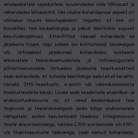
ainulaadsetele vajadustele, suurendades selle tõhusust ja
vähendades kitsaskohti. Üks oluline kohandamise aspekt on
võimalus muuta kasutajaliidest, tagades, et see on
kooskõlas teie kaubamärgiga ja pakub klientidele sujuvat
kasutuskogemust. Ettevõtted saavad kohandada ka
järjekorra tüüpe, olgu selleks siis kohtumised, sissekäigud
või virtuaalsed järjekorrad, kohandades süsteemi
erinevatele teenindusmudelitele ja mitmesugustele
põhikriteeriumidele. Virtuaalse järjekorra teavitussätteid
saab kohandada, et suhelda klientidega eelistatud kanalite,
näiteks SMS-teavituste, e-posti või rakendusesiseste
hoiatusteadete kaudu. Lisaks saab seadistada aruandlus- ja
analüüsifunktsioone nii, et need keskenduksid teie
tegevuse ja teenindusaegade jaoks kõige olulisematele
näitajatele, andes kasutatavaid teadmisi. Integratsiooni
teiste ärisüsteemidega, näiteks CRM-süsteemide või ERP-
või finantsasutuste tarkvaraga, saab samuti kohandada,