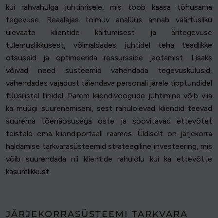
kui rahvahulga juhtimisele, mis toob kaasa tõhusama
tegevuse. Reaalajas toimuv analüüs annab väärtusliku
ülevaate klientide käitumisest ja äritegevuse
tulemuslikkusest, võimaldades juhtidel teha teadlikke
otsuseid ja optimeerida ressursside jaotamist. Lisaks
võivad need süsteemid vähendada tegevuskulusid,
vähendades vajadust täiendava personali järele tipptundidel
füüsilistel liinidel. Parem kliendivoogude juhtimine võib viia
ka müügi suurenemiseni, sest rahulolevad kliendid teevad
suurema tõenäosusega oste ja soovitavad ettevõtet
teistele oma kliendiportaali raames. Üldiselt on järjekorra
haldamise tarkvarasüsteemid strateegiline investeering, mis
võib suurendada nii klientide rahulolu kui ka ettevõtte
kasumlikkust.
JÄRJEKORRASÜSTEEMI TARKVARA