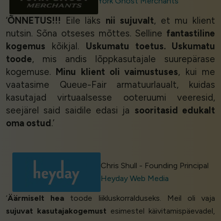
York Ghost Merchants
‘
ÕNNETUS!!!
Eile läks
nii sujuvalt
, et mu klient
nutsin. Sõna otseses mõttes. Selline
fantastiline
kogemus
kõikjal.
Uskumatu toetus. Uskumatu
toode
, mis andis lõppkasutajale suurepärase
kogemuse.
Minu klient oli vaimustuses
, kui me
vaatasime Queue-Fair armatuurlaualt, kuidas
kasutajad virtuaalsesse ooteruumi veeresid,
seejärel said saidile edasi ja
sooritasid edukalt
oma ostud
.’
Chris Shull - Founding Principal
Heyday Web Media
‘
Äärmiselt hea
toode liikluskorralduseks. Meil oli vaja
sujuvat kasutajakogemust
esimestel käivitamispäevadel,