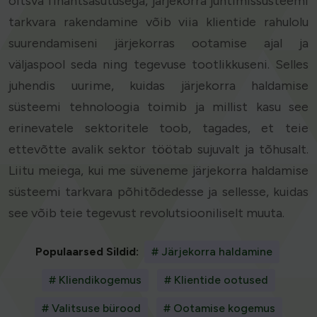
õitsva finantsasutusega, järjekorra juhtimissüsteemi
tarkvara rakendamine võib viia klientide rahulolu
suurendamiseni järjekorras ootamise ajal ja
väljaspool seda ning tegevuse tootlikkuseni. Selles
juhendis uurime, kuidas järjekorra haldamise
süsteemi tehnoloogia toimib ja millist kasu see
erinevatele sektoritele toob, tagades, et teie
ettevõtte avalik sektor töötab sujuvalt ja tõhusalt.
Liitu meiega, kui me süveneme järjekorra haldamise
süsteemi tarkvara põhitõdedesse ja sellesse, kuidas
see võib teie tegevust revolutsiooniliselt muuta.
Populaarsed Sildid:
# Järjekorra haldamine
# Kliendikogemus
# Klientide ootused
# Valitsuse bürood
# Ootamise kogemus