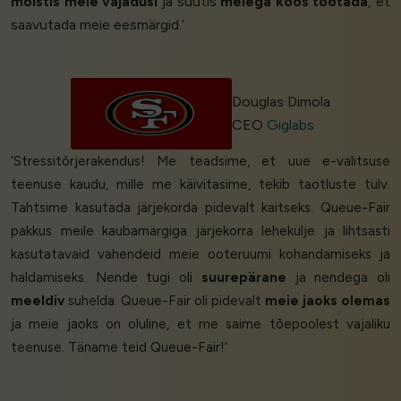
mõistis meie vajadusi
ja suutis
meiega koos töötada
, et
saavutada meie eesmärgid.’
Douglas Dimola
CEO
Giglabs
‘Stressitõrjerakendus! Me teadsime, et uue e-valitsuse
teenuse kaudu, mille me käivitasime, tekib taotluste tulv.
Tahtsime kasutada järjekorda pidevalt kaitseks. Queue-Fair
pakkus meile kaubamärgiga järjekorra lehekülje ja lihtsasti
kasutatavaid vahendeid meie ooteruumi kohandamiseks ja
haldamiseks. Nende tugi oli
suurepärane
ja nendega oli
meeldiv
suhelda. Queue-Fair oli pidevalt
meie jaoks olemas
ja meie jaoks on oluline, et me saime tõepoolest vajaliku
teenuse. Täname teid Queue-Fair!’