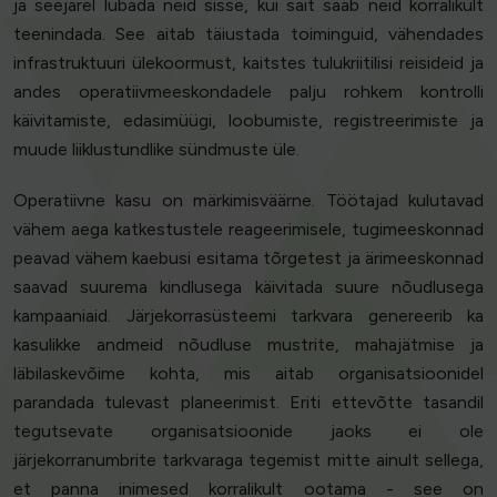
ja seejärel lubada neid sisse, kui sait saab neid korralikult
teenindada. See aitab täiustada toiminguid, vähendades
infrastruktuuri ülekoormust, kaitstes tulukriitilisi reisideid ja
andes operatiivmeeskondadele palju rohkem kontrolli
käivitamiste, edasimüügi, loobumiste, registreerimiste ja
muude liiklustundlike sündmuste üle.
Operatiivne kasu on märkimisväärne. Töötajad kulutavad
vähem aega katkestustele reageerimisele, tugimeeskonnad
peavad vähem kaebusi esitama tõrgetest ja ärimeeskonnad
saavad suurema kindlusega käivitada suure nõudlusega
kampaaniaid. Järjekorrasüsteemi tarkvara genereerib ka
kasulikke andmeid nõudluse mustrite, mahajätmise ja
läbilaskevõime kohta, mis aitab organisatsioonidel
parandada tulevast planeerimist. Eriti ettevõtte tasandil
tegutsevate organisatsioonide jaoks ei ole
järjekorranumbrite tarkvaraga tegemist mitte ainult sellega,
et panna inimesed korralikult ootama - see on