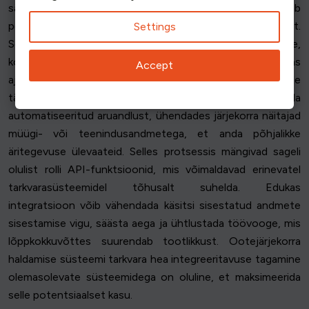
säilitada ühtset kliendiprofiili, mis võimaldab
personaliseeritud teenindust ja paremat kliendisuhtlust.
Settings
See võimaldab ka varude taseme digitaalsete ootelehtede,
kohtade kättesaadavuse ja teenindusvõimsuse reaalajas
Accept
ajakohastamist, tagades nii töötajatele kui ka klientidele
täpse teabe. Lisaks sellele võib integratsioon hõlbustada
automatiseeritud aruandlust, ühendades järjekorra näitajad
müügi- või teenindusandmetega, et anda põhjalikke
äritegevuse ülevaateid. Selles protsessis mängivad sageli
olulist rolli API-funktsioonid, mis võimaldavad erinevatel
tarkvarasüsteemidel tõhusalt suhelda. Edukas
integratsioon võib vähendada käsitsi sisestatud andmete
sisestamise vigu, säästa aega ja ühtlustada töövooge, mis
lõppkokkuvõttes suurendab tootlikkust. Ootejärjekorra
haldamise süsteemi tarkvara hea integreeritavuse tagamine
olemasolevate süsteemidega on oluline, et maksimeerida
selle potentsiaalset kasu.