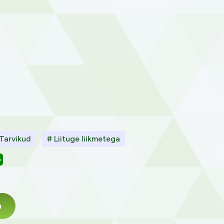
Tarvikud
# Liituge liikmetega
o
m