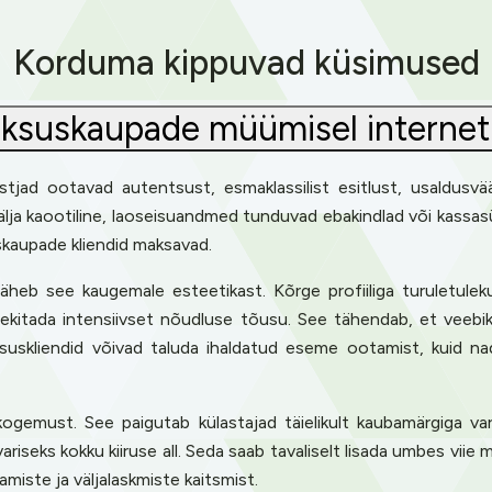
Korduma kippuvad küsimused
luksuskaupade müümisel internet
tjad ootavad autentsust, esmaklassilist esitlust, usaldusv
b välja kaootiline, laoseisuandmed tunduvad ebakindlad või kas
uskaupade kliendid maksavad.
eb see kaugemale esteetikast. Kõrge profiiliga turuletulekud, 
tekitada intensiivset nõudluse tõusu. See tähendab, et veeb
uksuskliendid võivad taluda ihaldatud eseme ootamist, kuid n
 kogemust. See paigutab külastajad täielikult kaubamärgiga va
ei variseks kokku kiiruse all. Seda saab tavaliselt lisada umbes v
amiste ja väljalaskmiste kaitsmist.