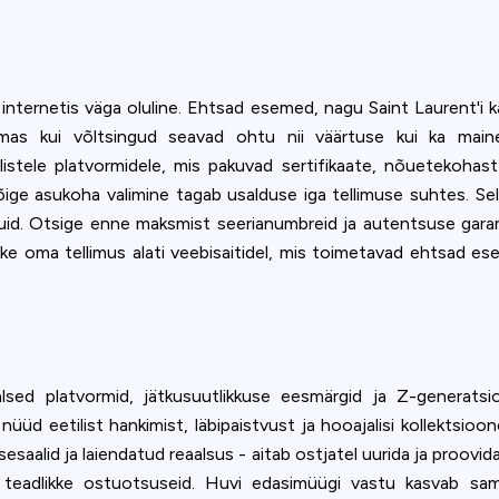
ookie usage or use settings to manage categories individually.
Settings
Accept
ternetis väga oluline. Ehtsad esemed, nagu Saint Laurent'i k
amas kui võltsingud seavad ohtu nii väärtuse kui ka maine.
istele platvormidele, mis pakuvad sertifikaate, nõuetekohast
 õige asukoha valimine tagab usalduse iga tellimuse suhtes. Se
kuid. Otsige enne maksmist seerianumbreid ja autentsuse garanti
e oma tellimus alati veebisaitidel, mis toimetavad ehtsad es
alsed platvormid, jätkusuutlikkuse eesmärgid ja Z-generat
 eetilist hankimist, läbipaistvust ja hooajalisi kollektsioone
esaalid ja laiendatud reaalsus - aitab ostjatel uurida ja proov
, teadlikke ostuotsuseid. Huvi edasimüügi vastu kasvab sam