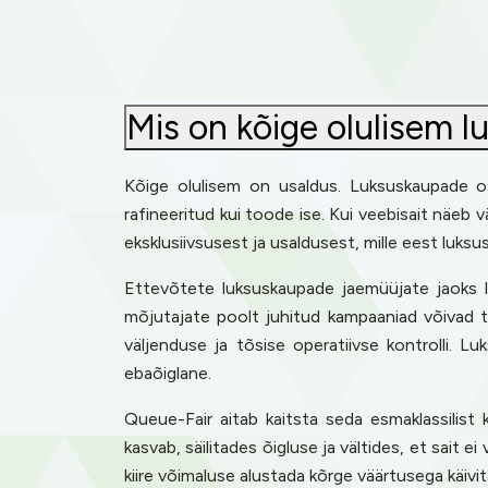
Mis on kõige olulisem 
Kõige olulisem on usaldus. Luksuskaupade os
rafineeritud kui toode ise. Kui veebisait näe
eksklusiivsusest ja usaldusest, mille eest luks
Ettevõtete luksuskaupade jaemüüjate jaoks läh
mõjutajate poolt juhitud kampaaniad võivad 
väljenduse ja tõsise operatiivse kontrolli. L
ebaõiglane.
Queue-Fair aitab kaitsta seda esmaklassilist
kasvab, säilitades õigluse ja vältides, et sait 
kiire võimaluse alustada kõrge väärtusega käivit