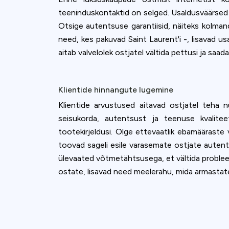
teeninduskontaktid on selged. Usaldusväärsed p
Otsige autentsuse garantiisid, näiteks kolmand
need, kes pakuvad Saint Laurent'i -, lisavad u
aitab valvelolek ostjatel vältida pettusi ja s
Klientide hinnangute lugemine
Klientide arvustused aitavad ostjatel teha 
seisukorda, autentsust ja teenuse kvaliteet
tootekirjeldusi. Olge ettevaatlik ebamääraste 
toovad sageli esile varasemate ostjate autent
ülevaated võtmetähtsusega, et vältida problee
ostate, lisavad need meelerahu, mida armastate