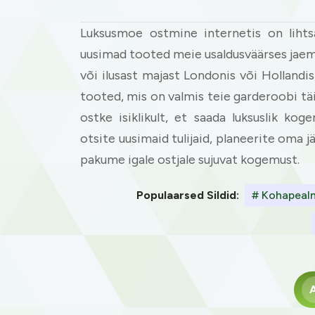
Luksusmoe ostmine internetis on lihts
uusimad tooted meie usaldusväärses jaemü
või ilusast majast Londonis või Hollandis
tooted, mis on valmis teie garderoobi tä
ostke isiklikult, et saada luksuslik ko
otsite uusimaid tulijaid, planeerite oma j
pakume igale ostjale sujuvat kogemust.
Populaarsed Sildid:
# Kohapealn
A