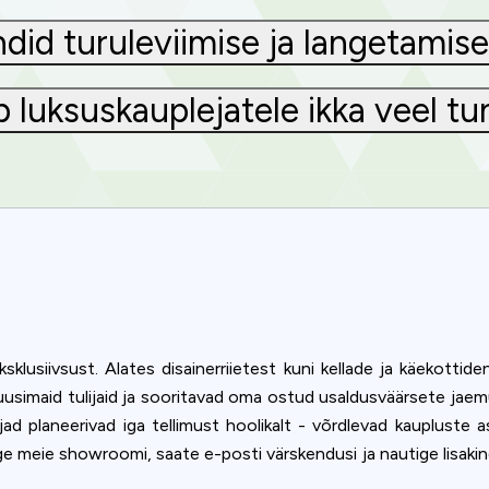
id turuleviimise ja langetamise 
ib luksuskauplejatele ikka veel t
ksklusiivsust. Alates disainerriietest kuni kellade ja käekotti
uusimaid tulijaid ja sooritavad oma ostud usaldusväärsete jaem
Privacy
ad planeerivad iga tellimust hoolikalt - võrdlevad kaupluste a
e meie showroomi, saate e-posti värskendusi ja nautige lisakindl
om uses cookies to provide content and improve your experi