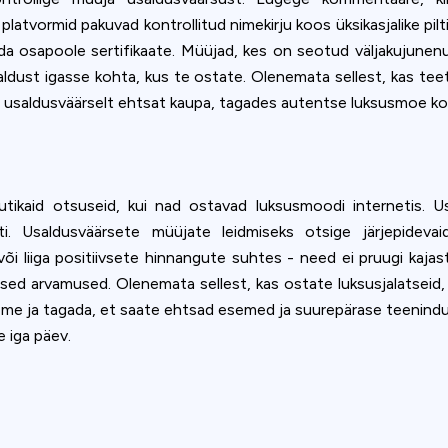
latvormid pakuvad kontrollitud nimekirju koos üksikasjalike pilt
a osapoole sertifikaate. Müüjad, kes on seotud väljakujunenud
saldust igasse kohta, kus te ostate. Olenemata sellest, kas tee
aada usaldusväärselt ehtsat kaupa, tagades autentse luksusmoe 
nutikaid otsuseid, kui nad ostavad luksusmoodi internetis. U
i. Usaldusväärsete müüjate leidmiseks otsige järjepidevai
või liiga positiivsete hinnangute suhtes - need ei pruugi kaja
sed arvamused. Olenemata sellest, kas ostate luksusjalatseid, 
me ja tagada, et saate ehtsad esemed ja suurepärase teeninduse
 iga päev.