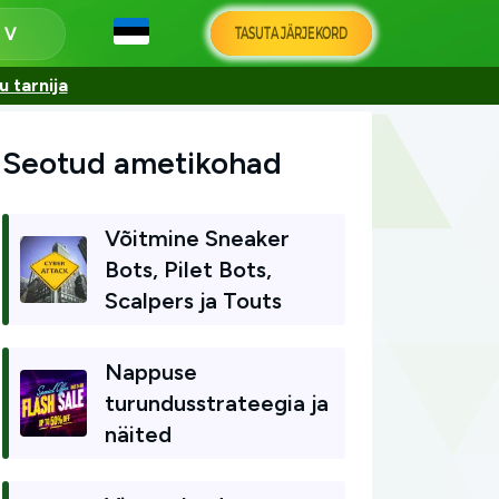
TASUTA JÄRJEKORD
s
 tarnija
Seotud ametikohad
Võitmine Sneaker
Bots, Pilet Bots,
Scalpers ja Touts
Nappuse
turundusstrateegia ja
näited