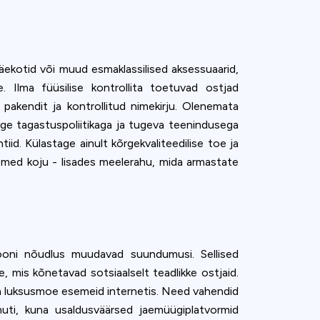
äekotid või muud esmaklassilised aksessuaarid,
 Ilma füüsilise kontrollita toetuvad ostjad
 pakendit ja kontrollitud nimekirju. Olenemata
lge tagastuspoliitikaga ja tugeva teenindusega
id. Külastage ainult kõrgekvaliteedilise toe ja
emed koju - lisades meelerahu, mida armastate
siooni nõudlus muudavad suundumusi. Sellised
, mis kõnetavad sotsiaalselt teadlikke ostjaid.
ida luksusmoe esemeid internetis. Need vahendid
uti, kuna usaldusväärsed jaemüügiplatvormid