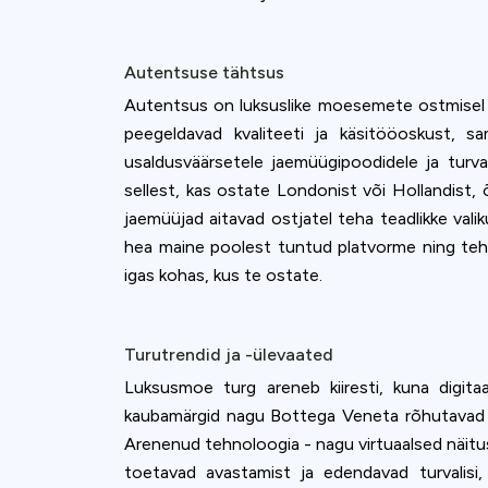
accept all c
Autentsuse tähtsus
Autentsus on luksuslike moesemete ostmisel in
peegeldavad kvaliteeti ja käsitööoskust, s
usaldusväärsetele jaemüügipoodidele ja turval
sellest, kas ostate Londonist või Hollandist,
jaemüüjad aitavad ostjatel teha teadlikke vali
hea maine poolest tuntud platvorme ning tehk
igas kohas, kus te ostate.
Turutrendid ja -ülevaated
Luksusmoe turg areneb kiiresti, kuna digita
kaubamärgid nagu Bottega Veneta rõhutavad nüüd
Arenenud tehnoloogia - nagu virtuaalsed näitus
toetavad avastamist ja edendavad turvalisi