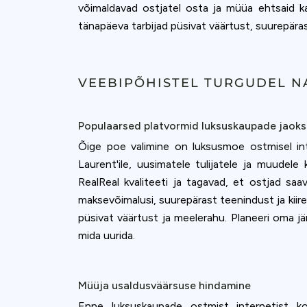
võimaldavad ostjatel osta ja müüa ehtsaid k
tänapäeva tarbijad püsivat väärtust, suurepära
VEEBIPÕHISTEL TURGUDEL N
Populaarsed platvormid luksuskaupade jaoks
Õige poe valimine on luksusmoe ostmisel int
Laurent'ile, uusimatele tulijatele ja muudele
RealReal kvaliteeti ja tagavad, et ostjad saa
maksevõimalusi, suurepärast teenindust ja kiire
püsivat väärtust ja meelerahu. Planeeri oma jä
mida uurida.
Müüja usaldusväärsuse hindamine
Enne luksuskaupade ostmist internetist ko