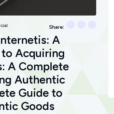
ial
Share:
nternetis: A
to Acquiring
s: A Complete
ing Authentic
ete Guide to
ntic Goods