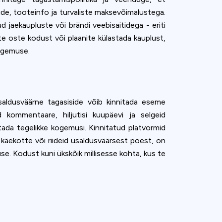
ide, tooteinfo ja turvaliste maksevõimalustega.
 jaekaupluste või brändi veebisaitidega - eriti
te oste kodust või plaanite külastada kauplust,
kogemuse.
saldusväärne tagasiside võib kinnitada eseme
d kommentaare, hiljutisi kuupäevi ja selgeid
stada tegelikke kogemusi. Kinnitatud platvormid
käekotte või riideid usaldusväärsest poest, on
. Kodust kuni ükskõik millisesse kohta, kus te