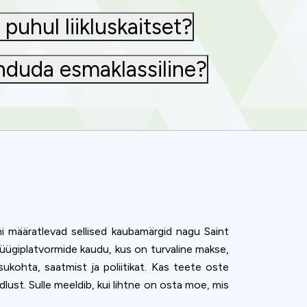
puhul liikluskaitset?
unduda esmaklassiline?
deni määratlevad sellised kaubamärgid nagu Saint
üügiplatvormide kaudu, kus on turvaline makse,
sukohta, saatmist ja poliitikat. Kas teete oste
ust. Sulle meeldib, kui lihtne on osta moe, mis
ence. You can