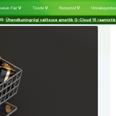
Queue-Fair
Toode
Ressursid
Hinnakujundu
US:
Ühendkuningriigi valitsuse ametlik G-Cloud 15 raamistiku