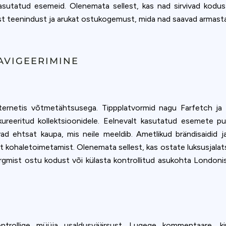
asutatud esemeid. Olenemata sellest, kas nad sirvivad kodus
st teenindust ja arukat ostukogemust, mida nad saavad armastad
AVIGEERIMINE
ernetis võtmetähtsusega. Tippplatvormid nagu Farfetch ja 
 kureeritud kollektsioonidele. Eelnevalt kasutatud esemete pu
vad ehtsat kaupa, mis neile meeldib. Ametlikud brändisaidid 
t kohaletoimetamist. Olenemata sellest, kas ostate luksusjalatsei
rgmist ostu kodust või külasta kontrollitud asukohta Londonis
ntrollige müüja usaldusväärsust. Lugege kommentaare, kin