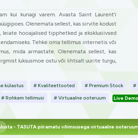
am kui kunagi varem. Avasta Saint Laurent'i
ügipoes. Olenemata sellest, kas sirvite kodust
, leiate hooajalised tipphetked ja eksklusiivsed
iendamiseks. Tehke oma tellimus internetis või
gemus, mida armastate. Olenemata sellest, kas
ärgmist luksusmoe ostu või lihtsalt uurite turgu,
e külastus
# Kvaliteettooted
# Premium Stock
# 
# Rohkem tellimusi
# Virtuaalne ooteruum
Live Dem
lusta
- TASUTA piiramatu võimsusega virtuaalne ooteruu