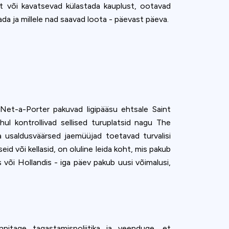
t või kavatsevad külastada kauplust, ootavad
a ja millele nad saavad loota - päevast päeva.
Net-a-Porter pakuvad ligipääsu ehtsale Saint
hul kontrollivad sellised turuplatsid nagu The
ja usaldusväärsed jaemüüjad toetavad turvalisi
d või kellasid, on oluline leida koht, mis pakub
 või Hollandis - iga päev pakub uusi võimalusi,
nitage tagastamispoliitika ja veenduge, et