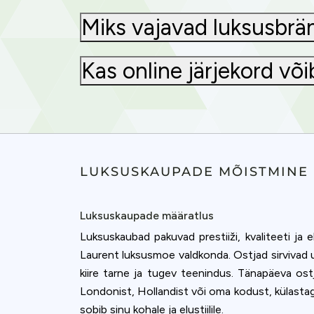
Miks vajavad luksusbränd
Kas online järjekord võ
LUKSUSKAUPADE MÕISTMINE
Luksuskaupade määratlus
Luksuskaubad pakuvad prestiiži, kvaliteeti ja e
Laurent luksusmoe valdkonda. Ostjad sirvivad 
Cookies & 
kiire tarne ja tugev teenindus. Tänapäeva ostj
Londonist, Hollandist või oma kodust, külastag
Queue-Fair.c
sobib sinu kohale ja elustiilile.