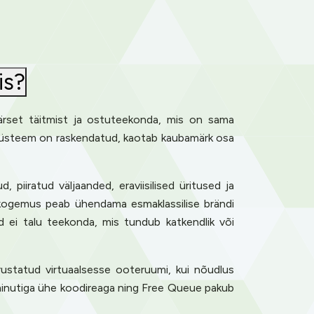
is?
äärset täitmist ja ostuteekonda, mis on sama
sasüsteem on raskendatud, kaotab kaubamärk osa
piiratud väljaanded, eraviisilised üritused ja
ikogemus peab ühendama esmaklassilise brändi
ad ei talu teekonda, mis tundub katkendlik või
rustatud virtuaalsesse ooteruumi, kui nõudlus
iie minutiga ühe koodireaga ning Free Queue pakub