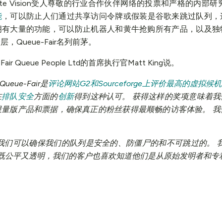
ate Vision受人尊敬的行业合作伙伴网络的投票和严格的内部研究共同
能
，可以防止人们通过共享访问令牌或假装是谷歌来跳过队列，
Fair拥有大量的功能，可以防止机器人和黄牛抢购所有产品，以及
Queue-Fair名列前茅。
 Queue People Ltd的首席执行官Matt King说。
eue-Fair是
评论网站G2和Sourceforge上评价最高的虚拟候
在
排队安全
方面的
创新
得到这种认可。 获得这样的奖项意味着
限量版产品和票据，确保真正的粉丝获得最顺畅的访客体验。 我
我们可以确保我们的队列是安全的、防僵尸的和不可跳过的。 我认
们总是既公平又透明，我们的客户也喜欢知道他们是从原始发明者和专