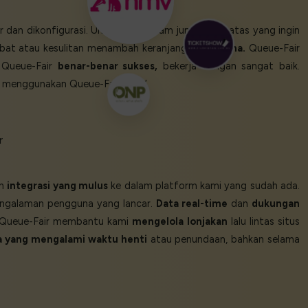
r dan dikonfigurasi. Untuk stok dalam jumlah terbatas yang ingin
ambat atau kesulitan menambah keranjang.
Sempurna.
Queue-Fair
. Queue-Fair
benar-benar sukses,
bekerja dengan sangat baik.
n menggunakan Queue-Fair juga.’
r
n
integrasi yang mulus
ke dalam platform kami yang sudah ada.
pengalaman pengguna yang lancar.
Data real-time
dan
dukungan
i. Queue-Fair membantu kami
mengelola lonjakan
lalu lintas situs
a yang mengalami waktu henti
atau penundaan, bahkan selama