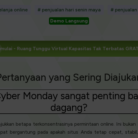
elanja online
# penjualan hari senin maya
# penjualan
Demo Langsung
mulai
- Ruang Tunggu Virtual Kapasitas Tak Terbatas GRA
Pertanyaan yang Sering Diajuka
yber Monday sangat penting bag
dagang?
kkan betapa terkonsentrasinya permintaan online. Ini bukan s
pat bergantung pada apakah situs Anda tetap cepat, stabil