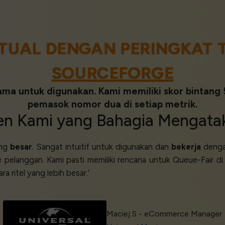
TUAL DENGAN PERINGKAT T
SOURCEFORGE
ama untuk digunakan. Kami memiliki skor bintang
pemasok nomor dua di setiap metrik.
ien
Kami yang
Bahagia
Mengata
ang
besar
. Sangat intuitif untuk digunakan dan
bekerja
denga
 pelanggan. Kami pasti memiliki rencana untuk Queue-Fair d
ra ritel yang lebih besar.’
Maciej S - eCommerce Manager