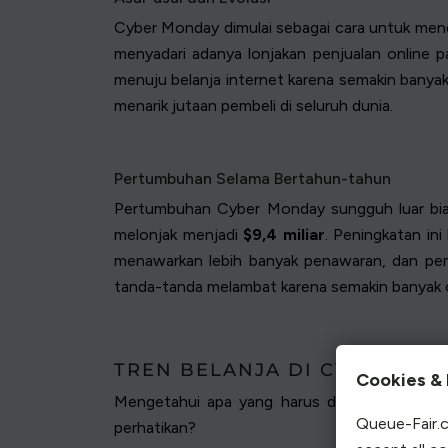
Cyber Monday dimulai sebagai cara untuk mendo
menyadari adanya lonjakan penjualan online pad
menuju belanja internet karena semakin banyak
menarik jutaan pembeli di seluruh dunia.
Pertumbuhan Selama Bertahun-tahun
Pertumbuhan Cyber Monday sungguh luar biasa
melonjak menjadi
$9,4 miliar
. Peningkatan in
menawarkan lebih banyak penawaran, dan pemb
tanda-tanda melambat karena semakin banyak or
TREN BELANJA DI CYBER MO
Cookies & 
Mengetahui apa yang harus dibeli dan baga
Queue-Fair.c
perhatikan?