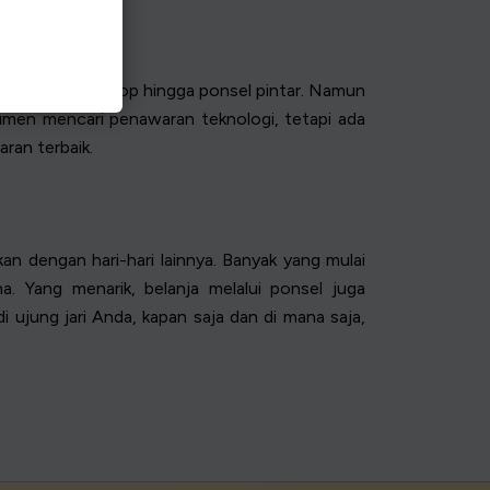
mulai dari laptop hingga ponsel pintar. Namun
men mencari penawaran teknologi, tetapi ada
ran terbaik.
 dengan hari-hari lainnya. Banyak yang mulai
 Yang menarik, belanja melalui ponsel juga
i ujung jari Anda, kapan saja dan di mana saja,