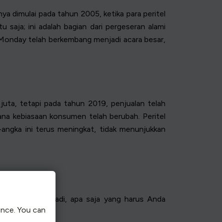
a dimulai pada tahun 2005, ketika para peritel
u saja; ini adalah bagian dari pergeseran alami
r Monday telah berkembang menjadi acara besar,
uta, tetapi pada tahun 2019, penjualan telah
mana kebiasaan konsumen telah berubah. Peritel
angka ini terus meningkat, tidak menunjukkan
onday Anda. Jadi, apa saja yang harus Anda
ence. You can