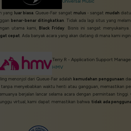
Universal Music
n yang
luar biasa
. Queue-Fair sangat
mulus
- sangat
mudah
diatu
anggan
benar-benar ditingkatkan
. Tidak ada lagi situs yang mel
angan utama kami,
Black Friday
. Bisnis ini sangat menyukainya
gat cepat
. Ada banyak acara yang akan datang di mana kami ingi
Terry R - Application Support Manage
HMV
aling menonjol dari Queue-Fair adalah
kemudahan penggunaan
da
esar tanpa menyebabkan waktu henti atau gangguan, memastikan 
semuanya berjalan lancar selama acara dengan permintaan tingg
tunggu virtual, kami dapat memastikan bahwa
tidak ada penggun