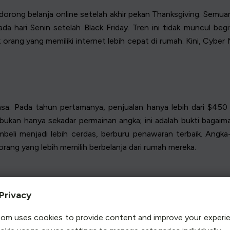
rong belanja online setelah akhir pekan Thanksgiving. Semuany
a hari Senin setelah Black Friday. Tren ini tidak muncul begit
 orang yang memiliki internet lebih cepat di rumah. Kini, Cybe
. Pada tahun pertamanya, penjualan hanya lebih dari $450 j
i bukan hanya sekadar permainan angka; ini adalah bukti bagai
eli menjadi lebih cerdas, berburu penawaran terbaik. Angka-
ang yang lebih memilih berbelanja dari rumah mereka.
NDAY
Privacy
imana cara membelinya dapat mengubah pengalaman Cyber M
om uses cookies to provide content and improve your experi