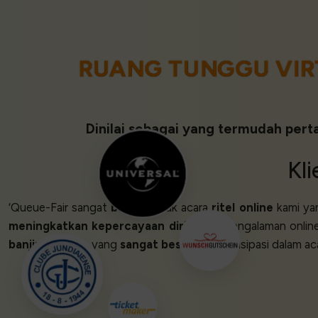
RUANG TUNGGU VIR
Dinilai sebagai yang termudah pert
Kl
‘Queue-Fair sangat
bagus
untuk acara
ritel online
kami y
meningkatkan kepercayaan diri
untuk pengalaman online
banjir
lalu lintas yang
sangat besar
dan partisipasi dalam aca