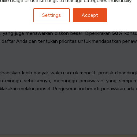
ookie usage or use settings to manage categories individually.
Settings
Accept
y. Anda akan menemukan penawaran menarik untuk semua produk, 
, yang juga menawarkan diskon besar. Diperkirakan
50%
konsu
an daftar Anda dan tentukan prioritas untuk mendapatkan penawa
biskan lebih banyak waktu untuk meneliti produk dibandingkan
u-minggu sebelumnya, menunggu penawaran yang sempurna.
lakukan melalui ponsel. Pergeseran ini berarti penawaran ada d