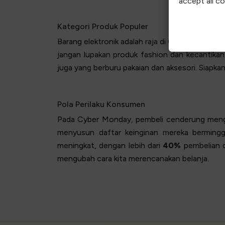
accept all c
Kategori Produk Populer
Barang elektronik adalah raja di Cyber Monda
jangan lupakan produk fashion dan kecantikan
juga yang berburu pakaian dan aksesori. Siapk
Pola Perilaku Konsumen
Pada Cyber Monday, pembeli cenderung mengha
menyusun daftar keinginan mereka bermingg
meningkat, dengan lebih dari
40%
pembelian di
mengubah cara kita merencanakan belanja.