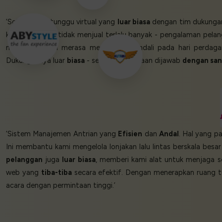
‘Solusi ruang tunggu virtual yang
luar biasa
dengan tim dukunga
kami jual - dan tidak menjual terlalu banyak - pengalaman pel
membuat kami merasa memegang kendali pada hari perdag
Dukungannya luar
biasa
- setiap pertanyaan dijawab
dengan san
‘Sistem Manajemen Antrian yang
Efisien
dan
Andal
. Hal yang p
Ini membantu kami mengelola lonjakan lalu lintas berskala b
pelanggan
juga
luar biasa
, memberi kami alat untuk menjaga 
web yang
tiba-tiba
secara efektif. Dengan menerapkan ruang 
acara dengan permintaan tinggi.’