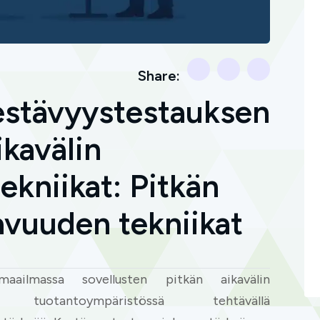
Share:
estävyystestauksen
ikavälin
ekniikat: Pitkän
tavuuden tekniikat
maailmassa sovellusten pitkän aikavälin
 tuotantoympäristössä tehtävällä