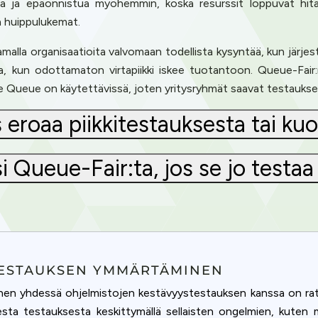
na ja epäonnistua myöhemmin, koska resurssit loppuvat hitaas
n huippulukemat.
malla organisaatioita valvomaan todellista kysyntää, kun järj
a, kun odottamaton virtapiikki iskee tuotantoon. Queue-Fair:
ee Queue on käytettävissä, joten yritysryhmät saavat testaukse
eroaa piikkitestauksesta tai ku
isi Queue-Fair:ta, jos se jo testa
TESTAUKSEN YMMÄRTÄMINEN
n yhdessä ohjelmistojen kestävyystestauksen kanssa on ratkai
isesta testauksesta keskittymällä sellaisten ongelmien, kuten 