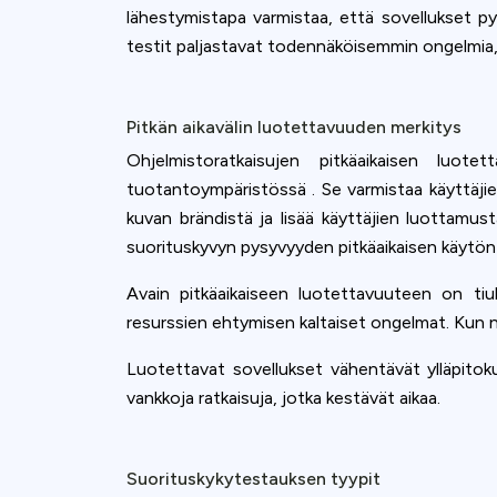
lähestymistapa varmistaa, että sovellukset py
testit paljastavat todennäköisemmin ongelmia, 
Pitkän aikavälin luotettavuuden merkitys
Ohjelmistoratkaisujen pitkäaikaisen luot
tuotantoympäristössä . Se varmistaa käyttäjie
kuvan brändistä ja lisää käyttäjien luottamu
suorituskyvyn pysyvyyden pitkäaikaisen käytön 
Avain pitkäaikaiseen luotettavuuteen on ti
resurssien ehtymisen kaltaiset ongelmat. Kun nä
Luotettavat sovellukset vähentävät ylläpitoku
vankkoja ratkaisuja, jotka kestävät aikaa.
Suorituskykytestauksen tyypit