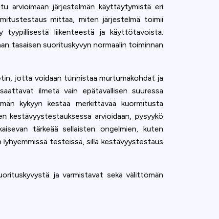
tu arvioimaan järjestelmän käyttäytymistä eri
mitustestaus mittaa, miten järjestelmä toimii
tyypillisestä liikenteestä ja käyttötavoista.
aan tasaisen suorituskyvyn normaalin toiminnan
etin, jotta voidaan tunnistaa murtumakohdat ja
 saattavat ilmetä vain epätavallisen suuressa
elmän kykyyn kestää merkittävää kuormitusta
jen kestävyystestauksessa arvioidaan, pysyykö
kaisevan tärkeää sellaisten ongelmien, kuten
n lyhyemmissä testeissä, sillä kestävyystestaus
suorituskyvystä ja varmistavat sekä välittömän