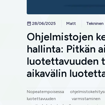
28/06/2025
Matt
Tekninen
Ohjelmistojen k
hallinta: Pitkän a
luotettavuuden t
aikavälin luotet
Nopeatempoisessa ohjelmistokehitys
luotettavuuden varmistaminen