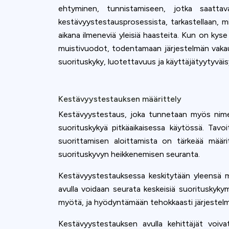
ehtyminen, tunnistamiseen, jotka saattav
kestävyystestausprosessista, tarkastellaan, m
aikana ilmeneviä yleisiä haasteita. Kun on kys
muistivuodot, todentamaan järjestelmän vakaude
suorituskyky, luotettavuus ja käyttäjätyytyväis
Kestävyystestauksen määrittely
Kestävyystestaus, joka tunnetaan myös nimellä
suorituskykyä pitkäaikaisessa käytössä. Tav
suorittamisen aloittamista on tärkeää määri
suorituskyvyn heikkenemisen seuranta.
Kestävyystestauksessa keskitytään yleensä mu
avulla voidaan seurata keskeisiä suorituskyky
myötä, ja hyödyntämään tehokkaasti järjestelm
Kestävyystestauksen avulla kehittäjät voivat