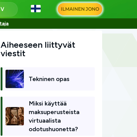
ILMAINEN JONO
u
taja
Aiheeseen liittyvät
viestit
Tekninen opas
Miksi käyttää
maksuperusteista
virtuaalista
odotushuonetta?