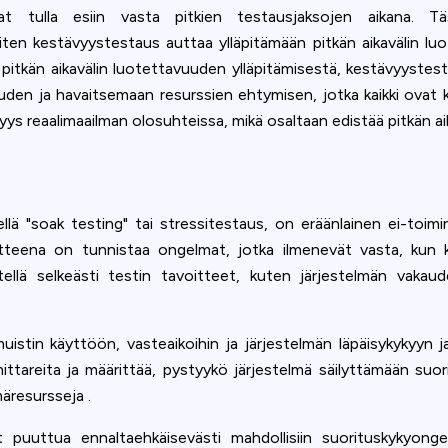
at tulla esiin vasta pitkien testausjaksojen aikana. 
iten kestävyystestaus auttaa ylläpitämään pitkän aikavälin luo
e pitkän aikavälin luotettavuuden ylläpitämisestä, kestävyyst
n ja havaitsemaan resurssien ehtymisen, jotka kaikki ovat krii
yys reaalimaailman olosuhteissa, mikä osaltaan edistää pitkän aik
 "soak testing" tai stressitestaus, on eräänlainen ei-toiminn
oitteena on tunnistaa ongelmat, jotka ilmenevät vasta, kun
tellä selkeästi testin tavoitteet, kuten järjestelmän vakaud
istin käyttöön, vasteaikoihin ja järjestelmän läpäisykykyyn 
mittareita ja määrittää, pystyykö järjestelmä säilyttämään suo
äresursseja .
 puuttua ennaltaehkäisevästi mahdollisiin suorituskykyongel