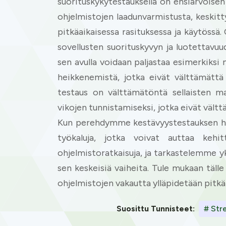
suorituskykytestauksella on ensiarvoisen
ohjelmistojen laadunvarmistusta, keskitt
pitkäaikaisessa rasituksessa ja käytössä
sovellusten suorituskyvyn ja luotettavuud
sen avulla voidaan paljastaa esimerkiksi
heikkenemistä, jotka eivät välttämätt
testaus on välttämätöntä sellaisten ma
vikojen tunnistamiseksi, jotka eivät vält
Kun perehdymme kestävyystestauksen hall
työkaluja, jotka voivat auttaa kehit
ohjelmistoratkaisuja, ja tarkastelemme y
sen keskeisiä vaiheita. Tule mukaan täll
ohjelmistojen vakautta ylläpidetään pitkäll
Suosittu Tunnisteet:
# Stre