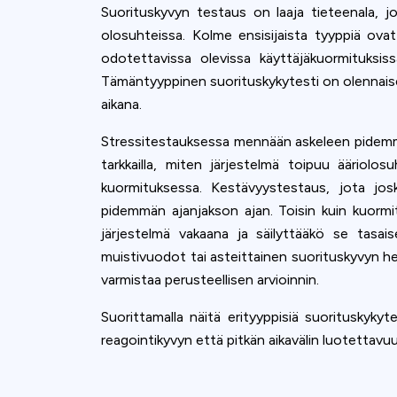
Suorituskyvyn testaus on laaja tieteenala, j
olosuhteissa. Kolme ensisijaista tyyppiä ova
odotettavissa olevissa käyttäjäkuormituksiss
Tämäntyyppinen suorituskykytesti on olennaise
aikana.
Stressitestauksessa mennään askeleen pidemmäl
tarkkailla, miten järjestelmä toipuu ääriolo
kuormituksessa. Kestävyystestaus, jota jos
pidemmän ajanjakson ajan. Toisin kuin kuormi
järjestelmä vakaana ja säilyttääkö se tasai
muistivuodot tai asteittainen suorituskyvyn he
varmistaa perusteellisen arvioinnin.
Suorittamalla näitä erityyppisiä suorituskyky
reagointikyvyn että pitkän aikavälin luotettavu