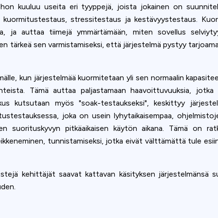
ohon kuuluu useita eri tyyppejä, joista jokainen on suunnitel
t kuormitustestaus, stressitestaus ja kestävyystestaus. Kuor
a, ja auttaa tiimejä ymmärtämään, miten sovellus selviytyy 
n tärkeä sen varmistamiseksi, että järjestelmä pystyy tarjoam
le, kun järjestelmää kuormitetaan yli sen normaalin kapasite
suhteista. Tämä auttaa paljastamaan haavoittuvuuksia, jotka
kus kutsutaan myös "soak-testaukseksi", keskittyy järjest
tustestauksessa, joka on usein lyhytaikaisempaa, ohjelmisto
sen suorituskyvyn pitkäaikaisen käytön aikana. Tämä on rat
ikkeneminen, tunnistamiseksi, jotka eivät välttämättä tule esii
testejä kehittäjät saavat kattavan käsityksen järjestelmänsä 
uden.