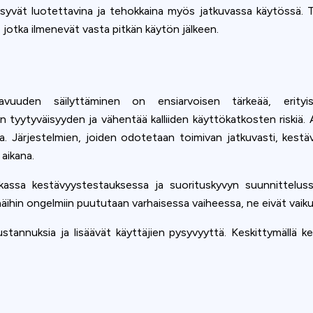
syvät luotettavina ja tehokkaina myös jatkuvassa käytössä. Tes
jotka ilmenevät vasta pitkän käytön jälkeen.
ettavuuden säilyttäminen on ensiarvoisen tärkeää, eri
n tyytyväisyyden ja vähentää kalliiden käyttökatkosten riskiä.
sta. Järjestelmien, joiden odotetaan toimivan jatkuvasti, kes
aikana.
ukassa kestävyystestauksessa ja suorituskyvyn suunnittelus
ihin ongelmiin puututaan varhaisessa vaiheessa, ne eivät vaikut
stannuksia ja lisäävät käyttäjien pysyvyyttä. Keskittymällä 