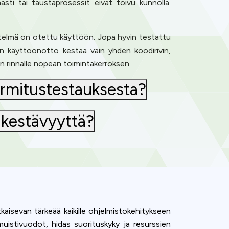
ti tai taustaprosessit eivät toivu kunnolla.
estelmä on otettu käyttöön. Jopa hyvin testattu
n käyttöönotto kestää vain yhden koodirivin,
n rinnalle nopean toimintakerroksen.
ormitustestauksesta?
a kestävyyttä?
sevan tärkeää kaikille ohjelmistokehitykseen
muistivuodot, hidas suorituskyky ja resurssien