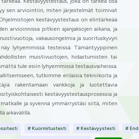
 tärkeää. Kestävyystestaus, joka on tärkeä osa
yy sen arviointiin, miten järjestelmät toimivat
. Ohjelmistojen kestävyystestaus on elintärkeää
en arvioinnissa pitkien ajanjaksojen aikana, ja
 muistivuotoja, vakausongelmia ja suorituskyvyn
ä näy lyhyemmissä testeissä. Tämäntyyppinen
hdollisten muistivuotojen, hidastumisten tai
tämättä tule esiin lyhyemmissä testausvaiheissa.
itsemiseen, tutkimme erilaisia tekniikoita ja
täjiä rakentamaan vankkoja ja luotettavia
ksityiskohtaisesti kestävyystestausprosessia ja
e matkalle ja syvennä ymmärrystäsi siitä, miten
ä aikavälillä.
ssitesti
# Kuormitustesti
# Kestävyystesti
# End