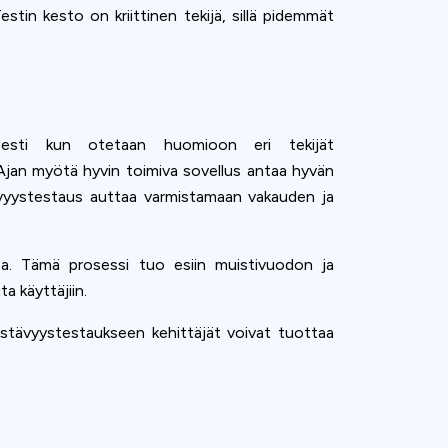
tin kesto on kriittinen tekijä, sillä pidemmät
tyisesti kun otetaan huomioon eri tekijät
 Ajan myötä hyvin toimiva sovellus antaa hyvän
tävyystestaus auttaa varmistamaan vakauden ja
sa. Tämä prosessi tuo esiin muistivuodon ja
a käyttäjiin.
kestävyystestaukseen kehittäjät voivat tuottaa