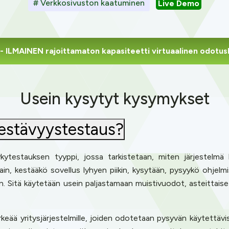
# Verkkosivuston kaatuminen
Live Demo
- ILMAINEN rajoittamaton kapasiteetti virtuaalinen odotu
Usein kysytyt kysymykset
kestävyystestaus?
ytestauksen tyyppi, jossa tarkistetaan, miten järjestelmä 
vain, kestääkö sovellus lyhyen piikin, kysytään, pysyykö ohjel
een. Sitä käytetään usein paljastamaan muistivuodot, asteittai
eää yritysjärjestelmille, joiden odotetaan pysyvän käytettäviss