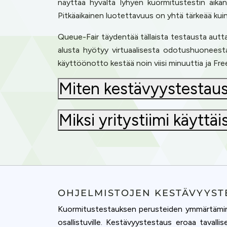
näyttää hyvältä lyhyen kuormitustestin aika
Pitkäaikainen luotettavuus on yhtä tärkeää kui
Queue-Fair täydentää tällaista testausta autta
alusta hyötyy virtuaalisesta odotushuoneest
käyttöönotto kestää noin viisi minuuttia ja Fr
Miten kestävyystestaus 
Miksi yritystiimi käyttä
OHJELMISTOJEN KESTÄVYYS
Kuormitustestauksen perusteiden ymmärtämine
osallistuville. Kestävyystestaus eroaa tavall