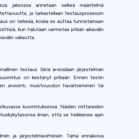
Tässä jaksossa annetaan selkeä määritelmä
tettavuutta, ja tarkastellaan testausprosessin
estaus on tärkeää, koska se auttaa tunnistamaan
ttisiä, kun halutaan varmistaa pitkän aikavälin
avälin vakautta .
allinen testaus. Siinä arvioidaan järjestelmän
 kuormitus on kestänyt pitkään. Ennen testin
en arviointi, muistivuodon havaitseminen tai
jatkuvassa kuormituksessa. Näiden mittareiden
rituskykytasonsa ilman, että se heikkenee ajan
miin ja järjestelmävirheisiin. Tämä ennakoiva