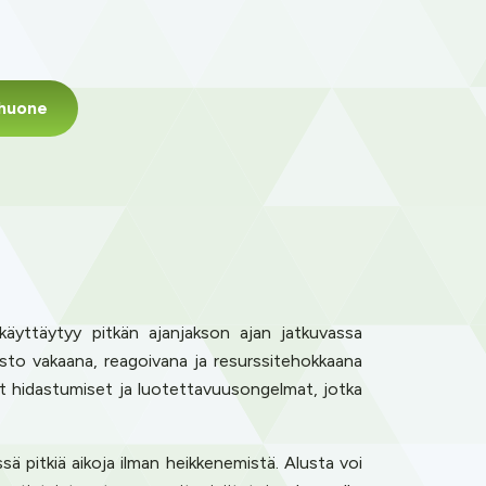
shuone
käyttäytyy pitkän ajanjakson ajan jatkuvassa
misto vakaana, reagoivana ja resurssitehokkaana
set hidastumiset ja luotettavuusongelmat, jotka
ä pitkiä aikoja ilman heikkenemistä. Alusta voi