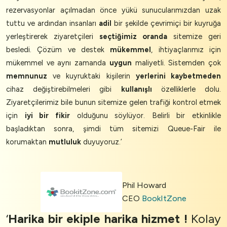
rezervasyonlar açılmadan önce yükü sunucularımızdan uzak
tuttu ve ardından insanları
adil
bir şekilde çevrimiçi bir kuyruğa
yerleştirerek ziyaretçileri
seçtiğimiz oranda
sitemize geri
besledi. Çözüm ve destek
mükemmel
, ihtiyaçlarımız için
mükemmel ve aynı zamanda
uygun
maliyetli. Sistemden çok
memnunuz
ve kuyruktaki kişilerin
yerlerini kaybetmeden
cihaz değiştirebilmeleri gibi
kullanışlı
özelliklerle dolu.
Ziyaretçilerimiz bile bunun sitemize gelen trafiği kontrol etmek
için
iyi bir fikir
olduğunu söylüyor. Belirli bir etkinlikle
başladıktan sonra, şimdi tüm sitemizi Queue-Fair ile
korumaktan
mutluluk
duyuyoruz.’
Phil Howard
CEO
BookItZone
‘
Harika bir ekiple harika
hizmet
!
Kolay