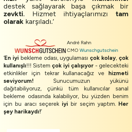
destek sağlayarak başa çıkmak bir
zevkti
. Hizmet ihtiyaçlarımızı
tam
olarak
karşıladı.’
André Rahn
CMO
Wunschgutschein
‘
En iyi
bekleme odası, uygulaması
çok kolay
,
çok
kullanışlı
!!! Sistem
çok iyi çalışıyor
- gelecekteki
etkinlikler için tekrar kullanacağız ve
hizmeti
seviyorum!
Sunucumuzun yükünü
dağıtabiliyoruz, çünkü tüm kullanıcılar sanal
bekleme odasında kalabiliyor, bu yüzden benim
için bu aracı seçerek
iyi
bir seçim yaptım.
Her
şey harikaydı!
’