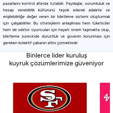
pazarlarını kontrol altında tutabilir. Paydaşlar, sorumluluk ve
hesap verebilirlik kültürünü teşvik ederek adalete ve
erişilebilirliğe değer veren bir biletleme sistemi oluşturmak
için çalışabilirler. Bu stratejilerin anlaşılması hem tüketiciler
hem de sektör oyuncuları için hayati önem taşımakta olup,
biletleme sürecinde dürüstlük ve güvenin korunması için
gereken kolektif çabanın altını çizmektedir.
B
i
n
l
e
r
c
e
l
i
d
e
r
k
u
r
u
l
u
ş
k
u
y
r
u
k
ç
ö
z
ü
m
l
e
r
i
m
i
z
e
g
ü
v
e
n
i
y
o
r