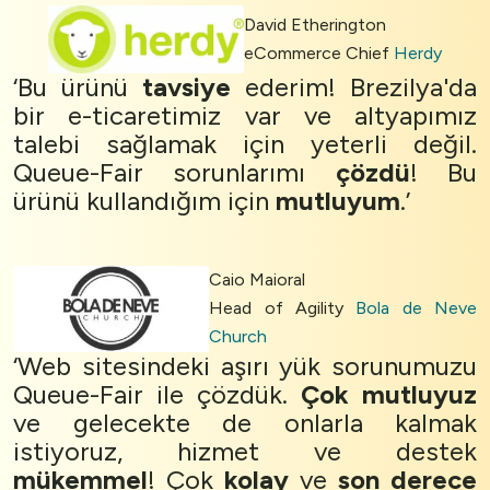
David Etherington
eCommerce Chief
Herdy
‘Bu ürünü
tavsiye
ederim! Brezilya'da
bir e-ticaretimiz var ve altyapımız
talebi sağlamak için yeterli değil.
Queue-Fair sorunlarımı
çözdü
! Bu
ürünü kullandığım için
mutluyum
.’
Caio Maioral
Head of Agility
Bola de Neve
Church
‘Web sitesindeki aşırı yük sorunumuzu
Queue-Fair ile çözdük.
Çok mutluyuz
ve gelecekte de onlarla kalmak
istiyoruz, hizmet ve destek
mükemmel
! Çok
kolay
ve
son derece