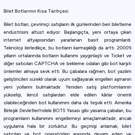
Bilet Botlarının Kısa Tarihçesi
Bilet botları, çevrimiçi satışların ilk günlerinden beri biletleme
endüstrisini altüst ediyor. Başlangıçta, yeni ortaya çıkan
internet altyapısından yararlanan basit programlardı.
Teknoloji ilerledikçe, bu botların karmaşıklığı da arttı. 2000'li
yılların ortalarında botların kullanımı yaygınlaştı ve Ticket ve
diğer satıcıları CAPTCHA ve bekleme odaları gibi bot karşıtı
önlemler almaya sevk etti. Bu çabalara rağmen, bot yazılım
geliştiricileri sürekli olarak uyum sağlayarak engelleri aşmanın
yeni yollarını bulmaktadır. Yeniden satış platformlarının
yükselişi, ikincil satışlardan elde edilen kârlar önemli
olabileceğinden bot kullanımını daha da teşvik etti. Amerika
Birleşik Devletleri'ndeki BOTS Yasası gibi yasama çabaları, bu
programların kullanımını engellemeyi amaçlamaktadır, ancak
uygulama hala bir zorluktur. Bu geçmişi anlamak, bilet
satıcıları ve bot operatörleri arasında devam eden ve