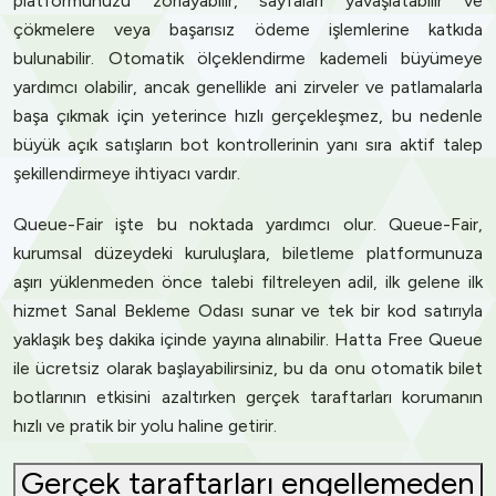
platformunuzu zorlayabilir, sayfaları yavaşlatabilir ve
çökmelere veya başarısız ödeme işlemlerine katkıda
bulunabilir. Otomatik ölçeklendirme kademeli büyümeye
yardımcı olabilir, ancak genellikle ani zirveler ve patlamalarla
başa çıkmak için yeterince hızlı gerçekleşmez, bu nedenle
büyük açık satışların bot kontrollerinin yanı sıra aktif talep
şekillendirmeye ihtiyacı vardır.
Queue-Fair işte bu noktada yardımcı olur. Queue-Fair,
kurumsal düzeydeki kuruluşlara, biletleme platformunuza
aşırı yüklenmeden önce talebi filtreleyen adil, ilk gelene ilk
hizmet Sanal Bekleme Odası sunar ve tek bir kod satırıyla
yaklaşık beş dakika içinde yayına alınabilir. Hatta Free Queue
ile ücretsiz olarak başlayabilirsiniz, bu da onu otomatik bilet
botlarının etkisini azaltırken gerçek taraftarları korumanın
hızlı ve pratik bir yolu haline getirir.
Gerçek taraftarları engellemeden