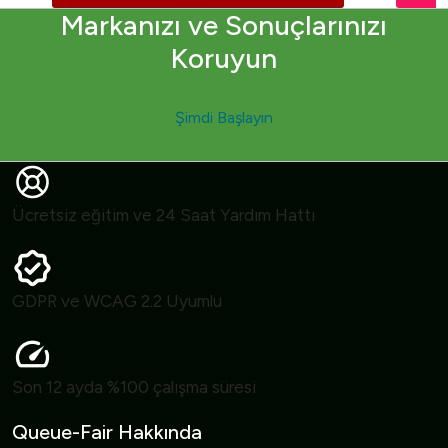
Markanızı ve Sonuçlarınızı
Koruyun
Şimdi Başlayın
Ücretsiz eğitim ve 24 Saat Yardım Hattı
GDPR ve WCAG 2.2 Uyumlu
Son 12 ayda %100 çalışma süresi
Queue-Fair Hakkında