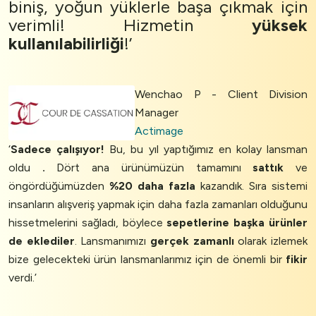
biniş, yoğun yüklerle başa çıkmak için
verimli! Hizmetin
yüksek
kullanılabilirliği
!’
Wenchao P - Client Division
Manager
Actimage
‘
Sadece çalışıyor!
Bu, bu yıl yaptığımız en kolay lansman
oldu
.
Dört ana ürünümüzün tamamını
sattık
ve
öngördüğümüzden
%20 daha fazla
kazandık. Sıra sistemi
insanların alışveriş yapmak için daha fazla zamanları olduğunu
hissetmelerini sağladı, böylece
sepetlerine başka ürünler
de eklediler
. Lansmanımızı
gerçek zamanlı
olarak izlemek
bize gelecekteki ürün lansmanlarımız için de önemli bir
fikir
verdi.’