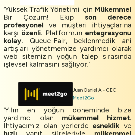
‘Yüksek Trafik Yönetimi için
Mükemmel
Bir Çözüm! Ekip
son derece
profesyonel
ve müşteri ihtiyaçlarına
karşı
özenli
. Platformun
entegrasyonu
kolay
. Queue-Fair, beklenmedik ani
artışları yönetmemize yardımcı olarak
web sitemizin yoğun talep sırasında
işlevsel kalmasını sağlıyor.’
Juan Daniel A - CEO
Meet2Go
‘Yılın en yoğun döneminde bize
yardımcı olan
mükemmel hizmet
.
İhtiyacımız olan yerlerde
esneklik
ve
hızlı
yanıt süreleriyle
mükemmel