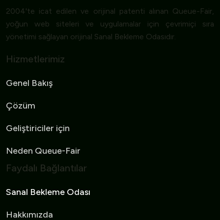
2004'te icat edilen ve orijinal patenti alınan Queue-Fair,
yoğun web siteleri ve uygulamalar için çevrimiçi sıra
yönetimi sağlayan orijinal Sanal Bekleme Odasıdır.
Hizmetlerimiz
Genel Bakış
Çözüm
Geliştiriciler için
Neden Queue-Fair
Faydalı Bağlantılar
Sanal Bekleme Odası
Hakkımızda