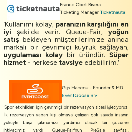
Franco Obet Rivera
Ticketing Manager
Ticketnauta
‘Kullanımı kolay,
paranızın karşılığını en
iyi
şekilde verir. Queue-Fair,
yoğun
satış
bekleyen müşterilerimize anında
markalı bir çevrimiçi kuyruk sağlayan,
uygulaması kolay
bir üründür.
Süper
hizmet
- herkese
tavsiye
edebilirim.’
Gijs Haccou - Founder & MD
EventGoose B.V.
‘Spor etkinlikleri için çevrimiçi bir rezervasyon sitesi işletiyoruz.
İlk rezervasyon yapan kişi olmaya çalışan çok sayıda insanın
yüküyle başa çıkmamıza yardımcı olacak bir çözüme
ihtiyacımız vardı. Queue-Fair'nun PreSale sayfası,