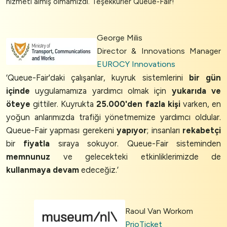
hizmeti almış olmamızdı. Teşekkürler Queue-Fair!’
George Milis
Director & Innovations Manager
EUROCY Innovations
‘Queue-Fair'daki çalışanlar, kuyruk sistemlerini
bir gün
içinde
uygulamamıza yardımcı olmak için
yukarıda ve
öteye
gittiler. Kuyrukta
25.000'den fazla kişi
varken, en
yoğun anlarımızda trafiği yönetmemize yardımcı oldular.
Queue-Fair yapması gerekeni
yapıyor
; insanları
rekabetçi
bir
fiyatla
sıraya sokuyor. Queue-Fair sisteminden
memnunuz
ve gelecekteki etkinliklerimizde de
kullanmaya devam
edeceğiz.’
Raoul Van Workom
PrioTicket