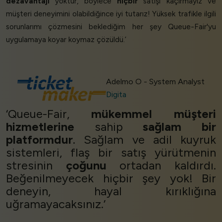
dezavantajı
yoktur, böylece
hiçbir
satışı kaçırmayız ve
müşteri deneyimini olabildiğince iyi tutarız! Yüksek trafikle ilgili
sorunlarımı çözmesini beklediğim her şey Queue-Fair'yu
uygulamaya koyar koymaz çözüldü.’
Adelmo O - System Analyst
Digita
‘Queue-Fair,
mükemmel müşteri
hizmetlerine
sahip
sağlam bir
platformdur
. Sağlam ve adil kuyruk
sistemleri, flaş bir satış yürütmenin
stresinin
çoğunu
ortadan kaldırdı.
Beğenilmeyecek hiçbir şey yok! Bir
deneyin, hayal kırıklığına
uğramayacaksınız.’