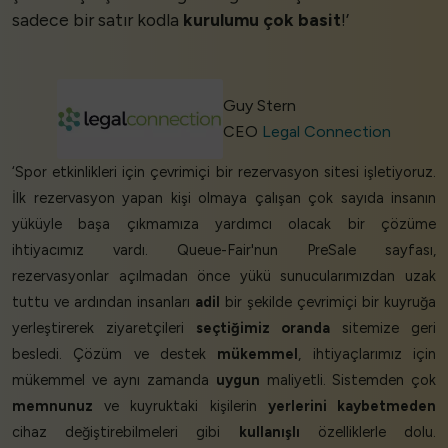
sadece bir satır kodla
kurulumu çok basit
!’
Guy Stern
CEO
Legal Connection
‘Spor etkinlikleri için çevrimiçi bir rezervasyon sitesi işletiyoruz.
İlk rezervasyon yapan kişi olmaya çalışan çok sayıda insanın
yüküyle başa çıkmamıza yardımcı olacak bir çözüme
ihtiyacımız vardı. Queue-Fair'nun PreSale sayfası,
rezervasyonlar açılmadan önce yükü sunucularımızdan uzak
tuttu ve ardından insanları
adil
bir şekilde çevrimiçi bir kuyruğa
yerleştirerek ziyaretçileri
seçtiğimiz oranda
sitemize geri
besledi. Çözüm ve destek
mükemmel
, ihtiyaçlarımız için
mükemmel ve aynı zamanda
uygun
maliyetli. Sistemden çok
memnunuz
ve kuyruktaki kişilerin
yerlerini kaybetmeden
cihaz değiştirebilmeleri gibi
kullanışlı
özelliklerle dolu.