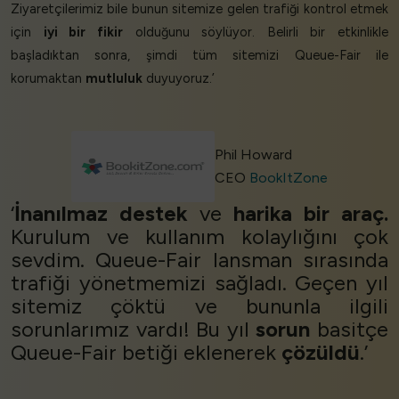
Ziyaretçilerimiz bile bunun sitemize gelen trafiği kontrol etmek
için
iyi bir fikir
olduğunu söylüyor. Belirli bir etkinlikle
başladıktan sonra, şimdi tüm sitemizi Queue-Fair ile
korumaktan
mutluluk
duyuyoruz.’
Phil Howard
CEO
BookItZone
‘
İnanılmaz destek
ve
harika bir araç.
Kurulum ve kullanım kolaylığını çok
sevdim. Queue-Fair lansman sırasında
trafiği yönetmemizi sağladı. Geçen yıl
sitemiz çöktü ve bununla ilgili
sorunlarımız vardı! Bu yıl
sorun
basitçe
Queue-Fair betiği eklenerek
çözüldü
.’