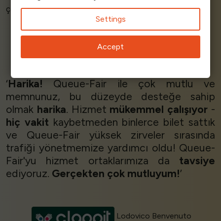
çok memnunuz!’
Settings
Accept
Jonathan Noone
Projects Director
House of Code
‘
Harika!
Queue-Fair ile çok mutlu ve
memnunuz, bu düzeyde desteğe sahip
olmak
harika
. Hizmet
mükemmel çalışıyor
-
hiç vakit
kaybetmeden binlerce bilet sattık
ve Queue-Fair yüksek zirveler sırasında
trafiği yönetmemize yardımcı oldu! Queue-
Fair'yu hizmet ortaklarımıza da
tavsiye
ediyoruz.
Gerçekten çok mutluyum!
’
Lodovico Benvenuto