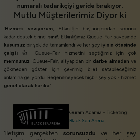
numaralı tedarikçiyi geride bırakıyor.
Mutlu Müşterilerimiz
Diyor ki
‘
Hizmeti seviyorum
, Etkinliğin başlangıcından sonuna
kadar destek birinci
sınıf
. Etkinliğimiz Queue-Fair sayesinde
kusursuz
bir şekilde tamamlandı ve her şey
iyinin ötesinde
çalıştı
👍 Queue-Fair hizmetini seçtiğimiz için çok
memnunuz
. Queue-Fair, altyapıdan bir
darbe almadan
ve
çökmeden gösteri için çevrimiçi bilet satabileceğimiz
anlamına geliyordu. Beğenilmeyecek hiçbir şey yok - hizmet
genel olarak harika
.’
Guram Adamia - Ticketing
Black Sea Arena
‘İletişim gerçekten
sorunsuzdu
ve her şey