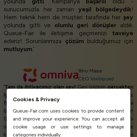
yolunda
gitti
. Kampanya
başarılı
oldu -
sunucumuzla her zaman
yeşil bölgedeydik
!
Hem teknik hem de müşteri tarafında her
şey
yolunda gitti ve
olumlu geri dönüşler
aldık.
Queue-Fair ile iletişime geçmenizi
tavsiye
ederiz! Sorunlarımıza
çözüm
bulduğumuz için
mutluyum
.’
Riho Maisa
CEO
Veebipoed
‘
Tam da ihtiyacımız olan şey!
Geri bildirim
gerçekten
iyiydi
ve Queue-Fair ihtiyacımız olan şekilde
çalıştı
.
Cookies & Privacy
Büyük bir bilet satışında binlerce kişi yenileme tuşuna
basıyorsa bir güvenlik ağına ihtiyacınız var demektir!
Queue-Fair.com uses cookies to provide content
Queue-Fair'ya sahip olmanın maliyeti, veritabanı
and improve your experience. You can accept all
sorunları ya da kızgın müşterilerle uğraşmanın maliyetiyle
cookie usage or use settings to manage
karşılaştırıldığında
hiç de akıllıca
değil. Biz gerçekten
categories individually.