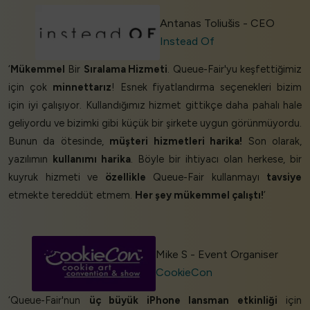
Antanas Toliušis - CEO
Instead Of
‘
Mükemmel
Bir
Sıralama Hizmeti
. Queue-Fair'yu keşfettiğimiz
için çok
minnettarız
! Esnek fiyatlandırma seçenekleri bizim
için iyi çalışıyor. Kullandığımız hizmet gittikçe daha pahalı hale
geliyordu ve bizimki gibi küçük bir şirkete uygun görünmüyordu.
Bunun da ötesinde,
müşteri hizmetleri harika!
Son olarak,
yazılımın
kullanımı harika
. Böyle bir ihtiyacı olan herkese, bir
kuyruk hizmeti ve
özellikle
Queue-Fair kullanmayı
tavsiye
etmekte tereddüt etmem.
Her şey mükemmel çalıştı!
’
Mike S - Event Organiser
CookieCon
‘Queue-Fair'nun
üç büyük iPhone lansman etkinliği
için