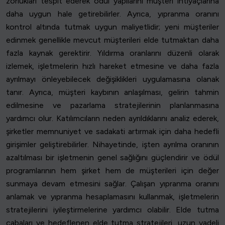
zorlukları tespit ederek ödül yapılarını müşteri ihtiyaçlarına
daha uygun hale getirebilirler. Ayrıca, yıpranma oranını
kontrol altında tutmak uygun maliyetlidir; yeni müşteriler
edinmek genellikle mevcut müşterileri elde tutmaktan daha
fazla kaynak gerektirir. Yıldırma oranlarını düzenli olarak
izlemek, işletmelerin hızlı hareket etmesine ve daha fazla
ayrılmayı önleyebilecek değişiklikleri uygulamasına olanak
tanır. Ayrıca, müşteri kaybının anlaşılması, gelirin tahmin
edilmesine ve pazarlama stratejilerinin planlanmasına
yardımcı olur. Katılımcıların neden ayrıldıklarını analiz ederek,
şirketler memnuniyet ve sadakati artırmak için daha hedefli
girişimler geliştirebilirler. Nihayetinde, işten ayrılma oranının
azaltılması bir işletmenin genel sağlığını güçlendirir ve ödül
programlarının hem şirket hem de müşterileri için değer
sunmaya devam etmesini sağlar. Çalışan yıpranma oranını
anlamak ve yıpranma hesaplamasını kullanmak, işletmelerin
stratejilerini iyileştirmelerine yardımcı olabilir. Elde tutma
çabaları ve hedeflenen elde tutma stratejileri, uzun vadeli