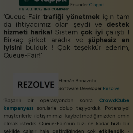
Founder
Clappit
‘Queue-Fair
trafiği yönetmek
için tam
da ihtiyacımız olan şeydi ve
destek
hizmeti harika!
Sistem
çok iyi
çalıştı
!
Birkaç şirket aradık ve
şüphesiz
en
iyisini
bulduk
!
Çok teşekkür ederim,
Queue-Fair!’
Hernán Bonavota
Software Developer
Rezolve
‘Başarılı bir operasyondan sonra
CrowdCube
kampanyası
sorularla dolup taşıyorduk. Potansiyel
müşterilerle iletişimimizi kaybetmediğimizden emin
olmak istedik. Queue-Fair'nun bizi ne kadar
hızlı
bir
şekilde çalışır hale getirdiğinden çok
etkilendik
-