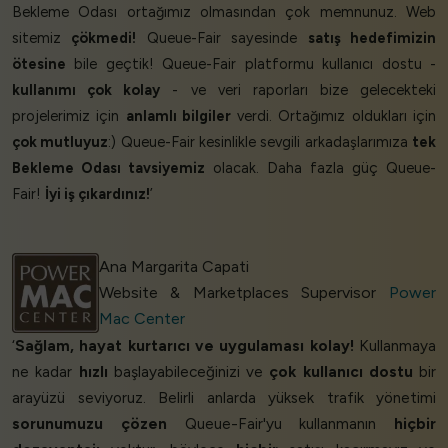
Bekleme Odası ortağımız olmasından çok memnunuz. Web
sitemiz
çökmedi!
Queue-Fair sayesinde
satış hedefimizin
ötesine
bile geçtik! Queue-Fair platformu kullanıcı dostu -
kullanımı çok kolay
- ve veri raporları bize gelecekteki
projelerimiz için
anlamlı bilgiler
verdi. Ortağımız oldukları için
çok mutluyuz
:) Queue-Fair kesinlikle sevgili arkadaşlarımıza
tek
Bekleme Odası tavsiyemiz
olacak. Daha fazla güç Queue-
Fair!
İyi iş çıkardınız!
’
Ana Margarita Capati
Website & Marketplaces Supervisor
Power
Mac Center
‘
Sağlam, hayat kurtarıcı ve uygulaması kolay!
Kullanmaya
ne kadar
hızlı
başlayabileceğinizi ve
çok kullanıcı dostu
bir
arayüzü seviyoruz. Belirli anlarda yüksek trafik yönetimi
sorunumuzu çözen
Queue-Fair'yu kullanmanın
hiçbir