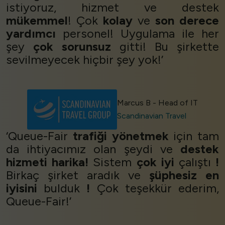
istiyoruz, hizmet ve destek
mükemmel
! Çok
kolay
ve
son derece
yardımcı
personel! Uygulama ile her
şey
çok sorunsuz
gitti! Bu şirkette
sevilmeyecek hiçbir şey yok!’
Marcus B - Head of IT
Scandinavian Travel
‘Queue-Fair
trafiği yönetmek
için tam
da ihtiyacımız olan şeydi ve
destek
hizmeti harika!
Sistem
çok iyi
çalıştı
!
Birkaç şirket aradık ve
şüphesiz
en
iyisini
bulduk
!
Çok teşekkür ederim,
Queue-Fair!’