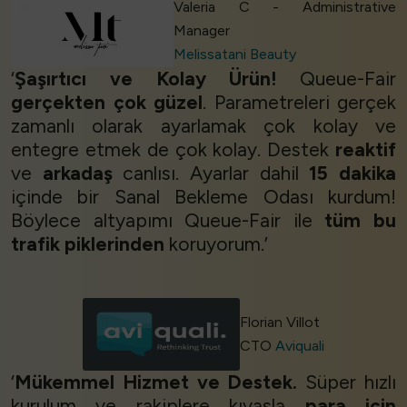
Valeria C - Administrative
Manager
Melissatani Beauty
‘
Şaşırtıcı ve Kolay Ürün!
Queue-Fair
gerçekten çok güzel
. Parametreleri gerçek
zamanlı olarak ayarlamak çok kolay ve
entegre etmek de çok kolay. Destek
reaktif
ve
arkadaş
canlısı. Ayarlar dahil
15 dakika
içinde bir Sanal Bekleme Odası kurdum!
Böylece altyapımı Queue-Fair ile
tüm bu
trafik piklerinden
koruyorum.’
Florian Villot
CTO
Aviquali
‘
Mükemmel Hizmet ve Destek.
Süper hızlı
kurulum ve rakiplere kıyasla
para için