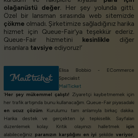
olağanüstü değer
. Her şey yolunda gitti.
Özel bir lansman sırasında web sitemizde
çökme
olmadı. Şirketimize sağladığınız harika
hizmet için Queue-Fair'ya teşekkür ederiz.
Queue-Fair hizmetini
kesinlikle
diğer
insanlara
tavsiye
ediyoruz!’
Elisa Bobbio - ECommerce
Specialist
MailTicket
‘
Her şey mükemmel çalıştı!
Ziyaretçi kaybetmemek için
her trafik artışında bunu kullanacağım. Queue-Fair piyasadaki
en ucuz çözüm
. Kurulumu tam anlamıyla birkaç dakika.
Harika destek ve gerçekten iyi tepkisellik. Sayfaları
düzenlemek kolay. Kritik olayınızı halletmek
için
alabileceğiniz
paranızın karşılığını en iyi
şekilde
veriyor
,