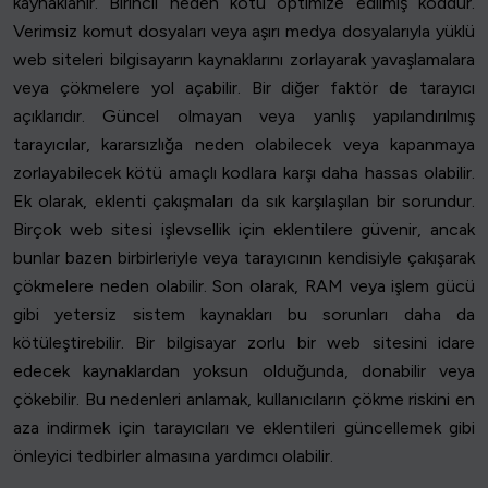
kaynaklanır. Birincil neden kötü optimize edilmiş koddur.
Verimsiz komut dosyaları veya aşırı medya dosyalarıyla yüklü
web siteleri bilgisayarın kaynaklarını zorlayarak yavaşlamalara
veya çökmelere yol açabilir. Bir diğer faktör de tarayıcı
açıklarıdır. Güncel olmayan veya yanlış yapılandırılmış
tarayıcılar, kararsızlığa neden olabilecek veya kapanmaya
zorlayabilecek kötü amaçlı kodlara karşı daha hassas olabilir.
Ek olarak, eklenti çakışmaları da sık karşılaşılan bir sorundur.
Birçok web sitesi işlevsellik için eklentilere güvenir, ancak
bunlar bazen birbirleriyle veya tarayıcının kendisiyle çakışarak
çökmelere neden olabilir. Son olarak, RAM veya işlem gücü
gibi yetersiz sistem kaynakları bu sorunları daha da
kötüleştirebilir. Bir bilgisayar zorlu bir web sitesini idare
edecek kaynaklardan yoksun olduğunda, donabilir veya
çökebilir. Bu nedenleri anlamak, kullanıcıların çökme riskini en
aza indirmek için tarayıcıları ve eklentileri güncellemek gibi
önleyici tedbirler almasına yardımcı olabilir.