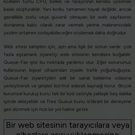
kodların tümü CPU, bellek ve tarayıcının kendisi üzerinde
baskı oluşturabilir. Yani korku tamamen hayali değildir, ancak
genellikle zorlu veya güvenli olmayan bir web sayfasının
donanıma kalıcı olarak zarar vermek yerine makinenizdeki
yazılım ortamını zorlayabileceğini söylemek daha doğrudur.
Web sitesi sahipleri için, ayrı ama ilgili bir sorun vardır: çok
fazla eşzamanlı ziyaretçi web sitesinin kendisini boğabilir.
Queue-Fair işte bu noktada yardımcı olur. Eğer sorununuz
kullanıcının kişisel cihazından ziyade trafik yoğunluğuysa,
Queue-Fair ziyaretçileri adil bir sanal bekleme odasına
yerleştirerek ve girişleri kontrol ederek kaynağı korur. Birçok
kurumsal kuruluş bunu tek bir kod satırıyla yaklaşık beş dakika
içinde ekleyebilir ve Free Queue bunu istikrarlı bir deneyime
geri dönmek için hızlı bir yol haline getirir.
Bir web sitesinin tarayıcılara veya
cihazlara aşırı yüklenmesine