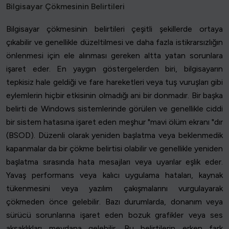
Bilgisayar Çökmesinin Belirtileri
Bilgisayar çökmesinin belirtileri çeşitli şekillerde ortaya
çıkabilir ve genellikle düzeltilmesi ve daha fazla istikrarsızlığın
önlenmesi için ele alınması gereken altta yatan sorunlara
işaret eder. En yaygın göstergelerden biri, bilgisayarın
tepkisiz hale geldiği ve fare hareketleri veya tuş vuruşları gibi
eylemlerin hiçbir etkisinin olmadığı ani bir donmadır. Bir başka
belirti de Windows sistemlerinde görülen ve genellikle ciddi
bir sistem hatasına işaret eden meşhur "mavi ölüm ekranı "dır
(BSOD). Düzenli olarak yeniden başlatma veya beklenmedik
kapanmalar da bir çökme belirtisi olabilir ve genellikle yeniden
başlatma sırasında hata mesajları veya uyarılar eşlik eder.
Yavaş performans veya kalıcı uygulama hataları, kaynak
tükenmesini veya yazılım çakışmalarını vurgulayarak
çökmeden önce gelebilir. Bazı durumlarda, donanım veya
sürücü sorunlarına işaret eden bozuk grafikler veya ses
aksaklıkları meydana gelebilir. Bu belirtilerin erken fark