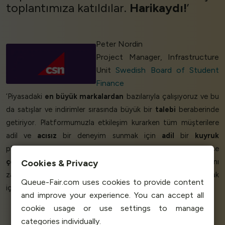
toplantımıza katıldılar.
Harikaydı!
’
Peter Nordin
Project Manager, Infrastructure
Unit
Swedish Board of Student
Finance
‘Piyasadaki
en büyük markalardan
bazılarıyla çalışıyoruz ve bu
da satışlar ve indirimler sırasında büyük bir
talebi
beraberinde
getiriyor. Platformumuzla etkileşim kurarken tüm müşterilere
adil ve
acısız
bir deneyim sunmak için
adil
bir
kuyruk
platformuna ihtiyacımız var. Queue-Fair'yu uygulamak sadece
çok kolay
değildi - bir günde! - ve
sorunsuz çalıştı
, aynı
Cookies & Privacy
zamanda ekip
ihtiyaçlarımızı anladı
ve hedeflerimize ulaşmak
Queue-Fair.com uses cookies to provide content
için
bizimle birlikte çalışabildi
.’
and improve your experience. You can accept all
cookie usage or use settings to manage
categories individually.