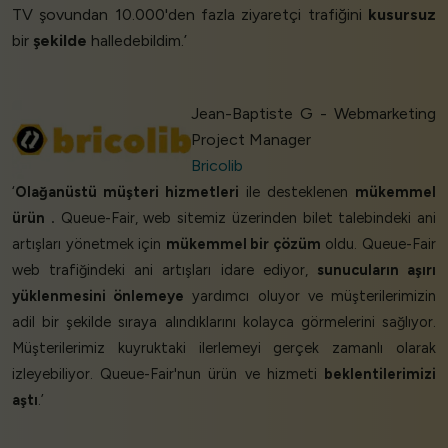
TV şovundan 10.000'den fazla ziyaretçi trafiğini
kusursuz
bir
şekilde
halledebildim.’
Jean-Baptiste G - Webmarketing
Project Manager
Bricolib
‘
Olağanüstü müşteri hizmetleri
ile desteklenen
mükemmel
ürün
.
Queue-Fair, web sitemiz üzerinden bilet talebindeki ani
artışları yönetmek için
mükemmel bir çözüm
oldu. Queue-Fair
web trafiğindeki ani artışları idare ediyor,
sunucuların aşırı
yüklenmesini önlemeye
yardımcı oluyor ve müşterilerimizin
adil bir şekilde sıraya alındıklarını kolayca görmelerini sağlıyor.
Müşterilerimiz kuyruktaki ilerlemeyi gerçek zamanlı olarak
izleyebiliyor. Queue-Fair'nun ürün ve hizmeti
beklentilerimizi
aştı
.’