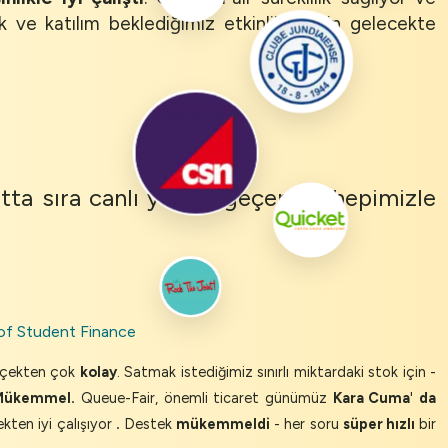
k ve katılım beklediğimiz etkinlikler için gelecekte
tta sıra canlı yayına geçerken hepimizle
of Student Finance
erçekten çok
kolay
. Satmak istediğimiz sınırlı miktardaki stok için -
Mükemmel.
Queue-Fair, önemli ticaret günümüz
Kara Cuma
'
da
kten iyi çalışıyor
.
Destek
mükemmeldi
- her soru
süper hızlı
bir