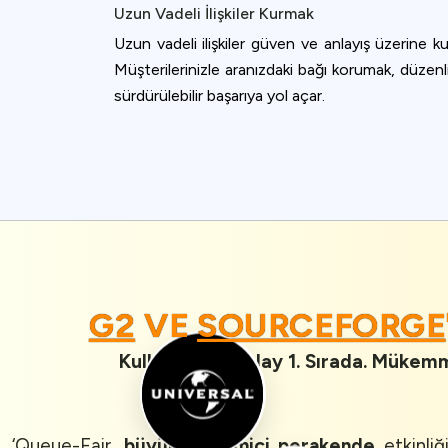
Uzun Vadeli İlişkiler Kurmak
Uzun vadeli ilişkiler güven ve anlayış üzerine kur
Müşterilerinizle aranızdaki bağı korumak, düzenli
sürdürülebilir başarıya yol açar.
G2
VE
SOURCEFORG
Kullanımı En Kolay 1. Sırada. Mükemme
‘Queue-Fair,
büyük çevrimiçi perakende
etkinliğ