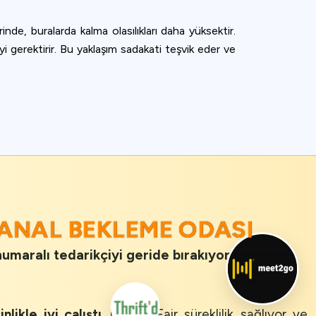
rinde, buralarda kalma olasılıkları daha yüksektir.
yi gerektirir. Bu yaklaşım sadakati teşvik eder ve
SANAL BEKLEME ODASI
numaralı tedarikçiyi geride bırakıyor.
inlikle iyi çalıştı
. Queue-Fair süreklilik sağlıyor ve