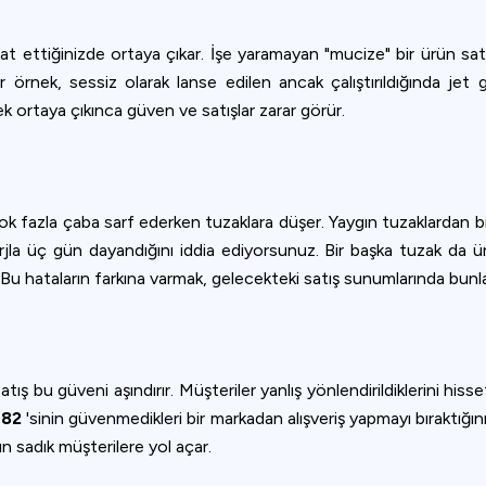
aat ettiğinizde ortaya çıkar. İşe yaramayan "mucize" bir ürün sat
 bir örnek, sessiz olarak lanse edilen ancak çalıştırıldığında jet g
rçek ortaya çıkınca güven ve satışlar zarar görür.
 fazla çaba sarf ederken tuzaklara düşer. Yaygın tuzaklardan biri ür
 üç gün dayandığını iddia ediyorsunuz. Bir başka tuzak da ürün 
Bu hataların farkına varmak, gelecekteki satış sunumlarında bunla
 satış bu güveni aşındırır. Müşteriler yanlış yönlendirildiklerini hi
82
'sinin güvenmedikleri bir markadan alışveriş yapmayı bıraktığı
n sadık müşterilere yol açar.