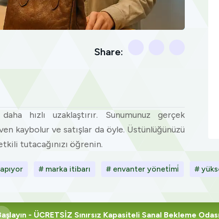
Share:
n daha hızlı uzaklaştırır. Sunumunuz gerçek
ven kaybolur ve satışlar da öyle. Üstünlüğünüzü
etkili tutacağınızı öğrenin.
yapıyor
# marka itibarı
# envanter yöneti̇mi̇
# yüks
Başlayın
- ÜCRETSİZ Sınırsız Kapasiteli Sanal Bekleme Odas