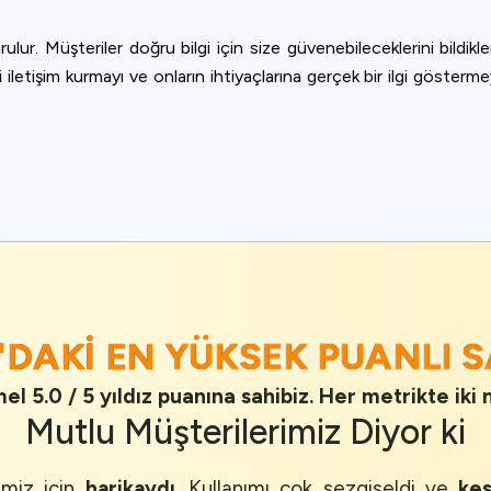
ulur. Müşteriler doğru bilgi için size güvenebileceklerini bildikle
 iletişim kurmayı ve onların ihtiyaçlarına gerçek bir ilgi gösterme
E
'DAKI EN YÜKSEK PUANLI 
l 5.0 / 5 yıldız puanına sahibiz. Her metrikte iki 
Mutlu Müşterilerimiz
Diyor ki
imiz için
harikaydı
. Kullanımı çok sezgiseldi ve
kes