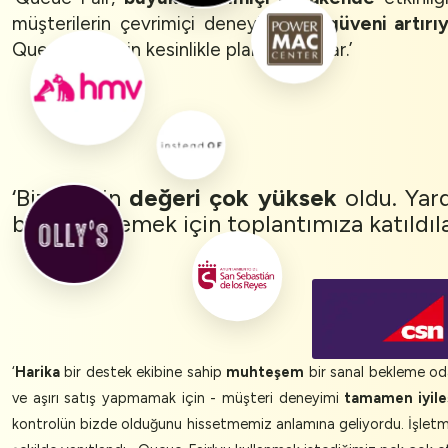
müşterilerin çevrimiçi deneyimi için
güveni artırı
Queue-Fair için kesinlikle planlarımız var.’
‘Bizim için
değeri
çok yüksek
oldu. Ya
birlikte izlemek için toplantımıza katıldıl
‘
Harika
bir destek ekibine sahip
muhteşem
bir sanal bekleme o
ve aşırı satış yapmamak için - müşteri deneyimi
tamamen iyileşt
kontrolün bizde olduğunu hissetmemiz anlamına geliyordu. İşlet