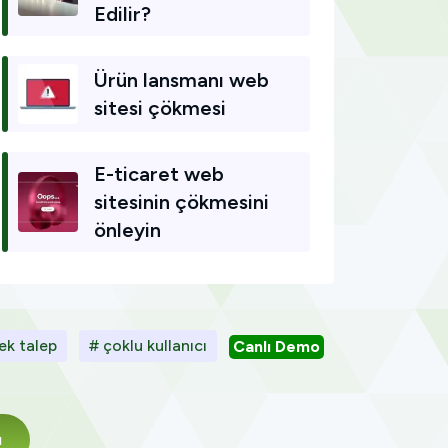
Edilir?
Ürün lansmanı web
sitesi çökmesi
E-ticaret web
sitesinin çökmesini
önleyin
ek talep
# çoklu kullanıcı
Canlı Demo
ı