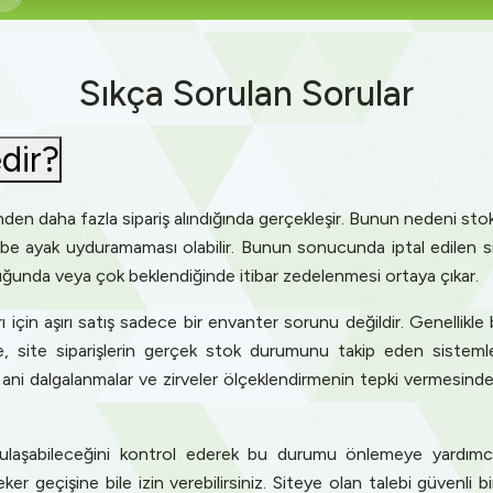
Sıkça Sorulan Sorular
edir?
inden daha fazla sipariş alındığında gerçekleşir. Bunun nedeni stok 
e ayak uyduramaması olabilir. Bunun sonucunda iptal edilen sipar
lduğunda veya çok beklendiğinde itibar zedelenmesi ortaya çıkar.
 için aşırı satış sadece bir envanter sorunu değildir. Genellikle
se, site siparişlerin gerçek stok durumunu takip eden sistem
i dalgalanmalar ve zirveler ölçeklendirmenin tepki vermesinden 
n ulaşabileceğini kontrol ederek bu durumu önlemeye yardımcı
ker geçişine bile izin verebilirsiniz. Siteye olan talebi güvenli b