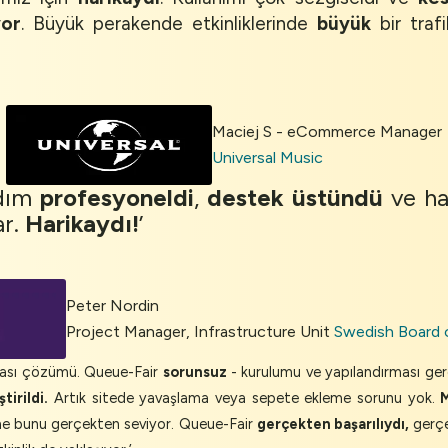
yor
. Büyük perakende etkinliklerinde
büyük
bir trafi
Maciej S - eCommerce Manager
Universal Music
rdım
profesyoneldi
,
destek
üstündü
ve ha
ar.
Harikaydı!
’
Peter Nordin
Project Manager, Infrastructure Unit
Swedish Board 
dası çözümü. Queue-Fair
sorunsuz
- kurulumu ve yapılandırması g
irildi.
Artık sitede yavaşlama veya sepete ekleme sorunu yok.
me bunu gerçekten seviyor. Queue-Fair
gerçekten başarılıydı,
gerçe