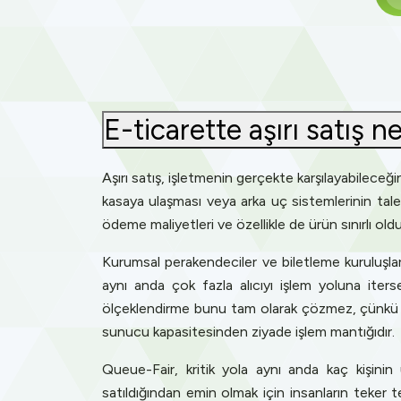
E-ticarette aşırı satış n
Aşırı satış, işletmenin gerçekte karşılayabileceğ
kasaya ulaşması veya arka uç sistemlerinin taleb
ödeme maliyetleri ve özellikle de ürün sınırlı o
Kurumsal perakendeciler ve biletleme kuruluşları
aynı anda çok fazla alıcıyı işlem yoluna iter
ölçeklendirme bunu tam olarak çözmez, çünkü an
sunucu kapasitesinden ziyade işlem mantığıdır.
Queue-Fair, kritik yola aynı anda kaç kişini
satıldığından emin olmak için insanların teker te