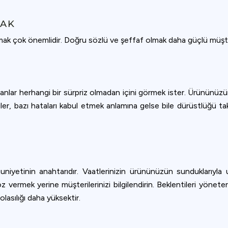
MAK
ak çok önemlidir. Doğru sözlü ve şeffaf olmak daha güçlü müşteri i
 İnsanlar herhangi bir sürpriz olmadan içini görmek ister. Ürünü
iler, bazı hataları kabul etmek anlamına gelse bile dürüstlüğü tak
niyetinin anahtarıdır. Vaatlerinizin ürününüzün sunduklarıyla
rmek yerine müşterilerinizi bilgilendirin. Beklentileri yöneterek
asılığı daha yüksektir.