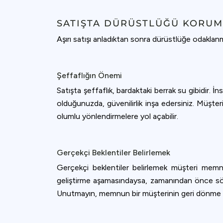
SATIŞTA DÜRÜSTLÜĞÜ KORU
Aşırı satışı anladıktan sonra dürüstlüğe odaklanm
Şeffaflığın Önemi
Satışta şeffaflık, bardaktaki berrak su gibidir.
olduğunuzda, güvenilirlik inşa edersiniz. Müşter
olumlu yönlendirmelere yol açabilir.
Gerçekçi Beklentiler Belirlemek
Gerçekçi beklentiler belirlemek müşteri memnu
geliştirme aşamasındaysa, zamanından önce söz ve
Unutmayın, memnun bir müşterinin geri dönme ol