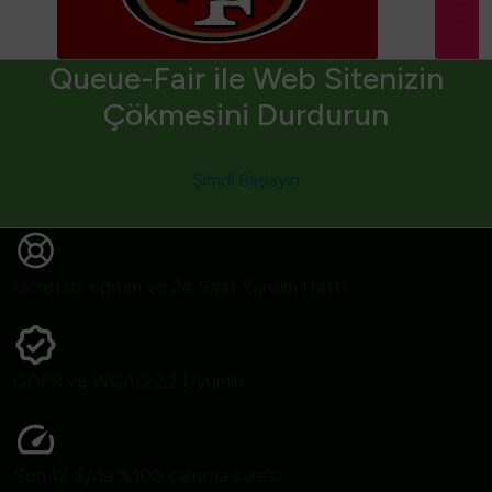
Queue-Fair ile Web Sitenizin
Çökmesini Durdurun
Şimdi Başlayın
Ücretsiz eğitim ve 24 Saat Yardım Hattı
GDPR ve WCAG 2.2 Uyumlu
Son 12 ayda %100 çalışma süresi