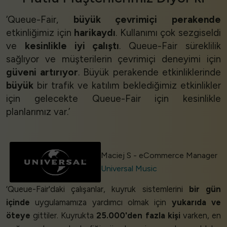
‘Queue-Fair,
büyük çevrimiçi perakende
etkinliğimiz için
harikaydı
. Kullanımı çok sezgiseldi
ve
kesinlikle iyi çalıştı
. Queue-Fair süreklilik
sağlıyor ve müşterilerin çevrimiçi deneyimi için
güveni artırıyor
. Büyük perakende etkinliklerinde
büyük
bir trafik ve katılım beklediğimiz etkinlikler
için gelecekte Queue-Fair için kesinlikle
planlarımız var.’
Maciej S - eCommerce Manager
Universal Music
‘Queue-Fair'daki çalışanlar, kuyruk sistemlerini
bir gün
içinde
uygulamamıza yardımcı olmak için
yukarıda ve
öteye
gittiler. Kuyrukta
25.000'den fazla kişi
varken, en