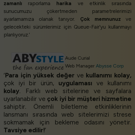
zamanlı
raporlama
harika
ve etkinlik sırasında
sunucumuzu çökertmeden parametrelerimizi
ayarlamamıza olanak tanıyor.
Çok memnunuz
ve
gelecekteki sürümlerimiz için Queue-Fair'yu kullanmayı
planlıyoruz.’
Aude Curial
Web Manager
Abysse Corp
‘
Para için yüksek değer
ve
kullanımı kolay,
çok iyi bir ürün,
uygulaması
ve kullanımı
kolay
. Farklı web sitelerine ve sayfalara
uyarlanabilir ve
çok iyi bir müşteri hizmetine
sahiptir. Önemli biletleme etkinliklerinin
lansmanı sırasında web sitelerimizi strese
sokmamak için bekleme odasını yönetir.
Tavsiye edilir!
’