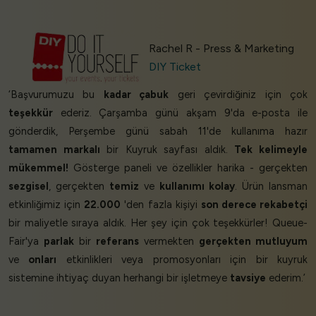
Rachel R - Press & Marketing
DIY Ticket
‘Başvurumuzu bu
kadar çabuk
geri çevirdiğiniz için çok
teşekkür
ederiz. Çarşamba günü akşam 9'da e-posta ile
gönderdik, Perşembe günü sabah 11'de kullanıma hazır
tamamen markalı
bir Kuyruk sayfası aldık.
Tek kelimeyle
mükemmel!
Gösterge paneli ve özellikler harika - gerçekten
sezgisel
, gerçekten
temiz
ve
kullanımı kolay
. Ürün lansman
etkinliğimiz için
22.000
'den fazla kişiyi
son derece rekabetçi
bir maliyetle sıraya aldık. Her şey için çok teşekkürler! Queue-
Fair'ya
parlak
bir
referans
vermekten
gerçekten mutluyum
ve
onları
etkinlikleri veya promosyonları için bir kuyruk
sistemine ihtiyaç duyan herhangi bir işletmeye
tavsiye
ederim.’