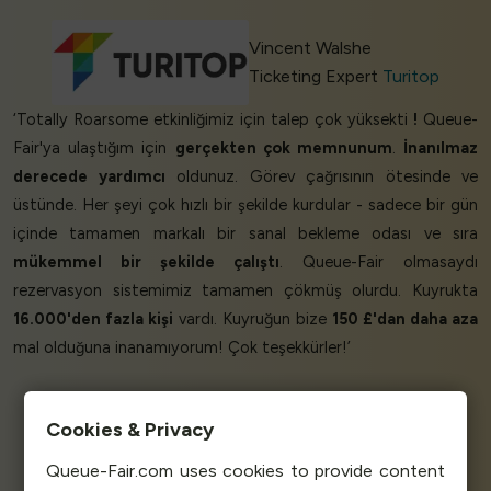
Vincent Walshe
Ticketing Expert
Turitop
‘Totally Roarsome etkinliğimiz için talep çok yüksekti
!
Queue-
Fair'ya ulaştığım için
gerçekten çok memnunum
.
İnanılmaz
derecede yardımcı
oldunuz. Görev çağrısının ötesinde ve
üstünde. Her şeyi çok hızlı bir şekilde kurdular - sadece bir gün
içinde tamamen markalı bir sanal bekleme odası ve sıra
mükemmel bir şekilde çalıştı
. Queue-Fair olmasaydı
rezervasyon sistemimiz tamamen çökmüş olurdu. Kuyrukta
16.000'den fazla kişi
vardı. Kuyruğun bize
150 £'dan daha aza
mal olduğuna inanamıyorum! Çok teşekkürler!’
Cookies & Privacy
Mark Walsh
Totally Tickets
Queue-Fair.com uses cookies to provide content