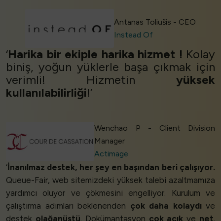
Antanas Toliušis - CEO
Instead Of
‘
Harika bir ekiple harika
hizmet
!
Kolay
biniş, yoğun yüklerle başa çıkmak için
verimli! Hizmetin
yüksek
kullanılabilirliği
!’
Wenchao P - Client Division
Manager
Actimage
‘
İnanılmaz destek, her şey en başından beri çalışıyor.
Queue-Fair, web sitemizdeki yüksek talebi azaltmamıza
yardımcı oluyor ve çökmesini engelliyor. Kurulum ve
çalıştırma adımları beklenenden
çok daha kolaydı
ve
destek
olağanüstü
. Dokümantasyon
çok açık
ve
net
.