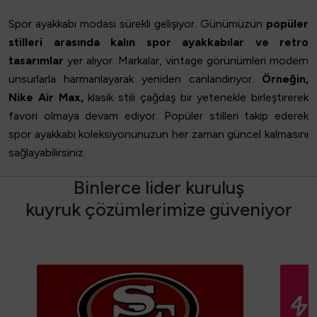
Spor ayakkabı modası sürekli gelişiyor. Günümüzün
popüler
stilleri arasında kalın spor ayakkabılar ve retro
tasarımlar
yer alıyor. Markalar, vintage görünümleri modern
unsurlarla harmanlayarak yeniden canlandırıyor.
Örneğin,
Nike Air Max,
klasik stili çağdaş bir yetenekle birleştirerek
favori olmaya devam ediyor. Popüler stilleri takip ederek
spor ayakkabı koleksiyonunuzun her zaman güncel kalmasını
sağlayabilirsiniz.
B
i
n
l
e
r
c
e
l
i
d
e
r
k
u
r
u
l
u
ş
k
u
y
r
u
k
ç
ö
z
ü
m
l
e
r
i
m
i
z
e
g
ü
v
e
n
i
y
o
r