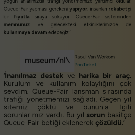
yoğun anlarımızda trafiği yönetmemize yardımcı oldular.
Queue-Fair yapması gerekeni
yapıyor
; insanları
rekabetçi
bir
fiyatla
sıraya sokuyor. Queue-Fair sisteminden
memnunuz
ve gelecekteki etkinliklerimizde de
kullanmaya devam
edeceğiz.’
Raoul Van Workom
PrioTicket
‘
İnanılmaz destek
ve
harika bir araç.
Kurulum ve kullanım kolaylığını çok
sevdim. Queue-Fair lansman sırasında
trafiği yönetmemizi sağladı. Geçen yıl
sitemiz çöktü ve bununla ilgili
sorunlarımız vardı! Bu yıl
sorun
basitçe
Queue-Fair betiği eklenerek
çözüldü
.’