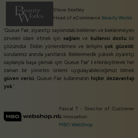
Steve Keatley
Head of eCommerce
Beauty Works
‘Queue Fair, ziyaretçi sayısındaki beklenen ve beklenmeyen
zirveleri idare etmek için
sağlam
ve
kullanıcı dostu
bir
çözümdür. Ekibin yönlendirmesi ve iletişimi
çok güzeldi;
sorularımız anında yanıtlandı. Beklenmedik yüksek ziyaretçi
sayılarıyla başa çıkmak için Queue Fair'
i
etkinleştirerek her
zaman bir yönetim önlemi uygulayabileceğimizi bilmek
güven verici
. Queue-Fair kullanmanın
hiçbir dezavantajı
yok
.’
Pascal T - Director of Customer
& Innovation
MBO WebShop