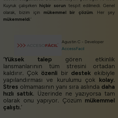
Kuyruk çalışırken
hiçbir sorun
tespit edilmedi. Genel
olarak, bizim için
mükemmel bir çözüm
. Her şey
mükemmeldi
.’
Agustin C - Developer
AccessFacil
‘
Yüksek talep
gören etkinlik
lansmanlarının tüm stresini ortadan
kaldırır. Çok
özenli
bir
destek
ekibiyle
yapılandırması ve kurulumu çok
kolay
.
Stres
olmamasının yanı sıra aslında
daha
hızlı sattık
. Üzerinde ne yazıyorsa tam
olarak onu yapıyor. Çözüm
mükemmel
çalıştı
.’