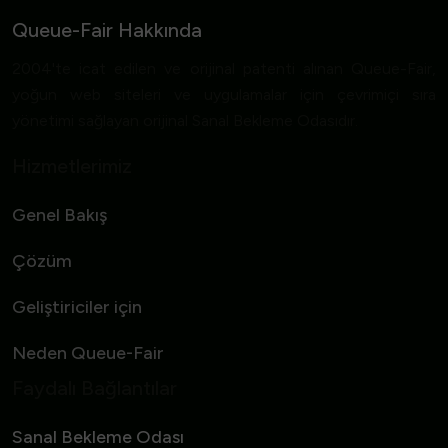
Queue-Fair Hakkında
2004'te icat edilen ve orijinal patenti alınan Queue-Fair,
yoğun web siteleri ve uygulamalar için çevrimiçi sıra
yönetimi sağlayan orijinal Sanal Bekleme Odasıdır.
Hizmetlerimiz
Genel Bakış
Çözüm
Geliştiriciler için
Neden Queue-Fair
Faydalı Bağlantılar
Sanal Bekleme Odası