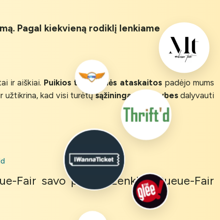
imą. Pagal kiekvieną rodiklį lenkiame
i ir aiškiai.
Puikios tiesioginės ataskaitos
padėjo mums
r užtikrina, kad visi turėtų
sąžiningas galimybes
dalyvauti
ld
eue-Fair savo prekės ženklui. Queue-Fair