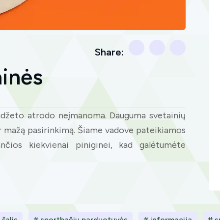
Share:
ainės
biudžeto atrodo neįmanoma. Dauguma svetainių
er mažą pasirinkimą. Šiame vadove pateikiamos
ančios kiekvienai piniginei, kad galėtumėte
 šalis
# sportbačių parduotuvės
# informacija
# s