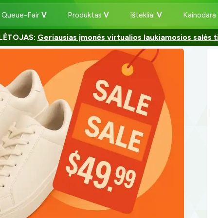
 Queue-Fair
Produktas
Ištekliai
Kainodara
LĖTOJAS:
Geriausias įmonės virtualios laukiamosios salės t