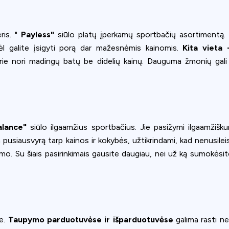
ris. "
Payless"
siūlo platų įperkamų sportbačių asortimentą. Gali
odėl galite įsigyti porą dar mažesnėmis kainomis.
Kita vieta
 kurie nori madingų batų be didelių kainų. Dauguma žmonių gali
alance"
siūlo ilgaamžius sportbačius. Jie pasižymi ilgaamžiškum
 pusiausvyrą tarp kainos ir kokybės, užtikrindami, kad nenusilei
. Su šiais pasirinkimais gausite daugiau, nei už ką sumokėsite,
Privacy
om uses cookies to provide content and improve your experi
se.
Taupymo parduotuvėse ir išparduotuvėse
galima rasti neb