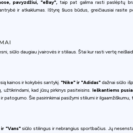
ookie usage or use settings to manage categories individually.
mose, pavyzdžiui, "eBay",
taip pat galima rasti paslėptų br
ntrybė ir atkaklumas. Ištyrę šiuos būdus, greičiausiai rasite p
Settings
Accept
IMAI
sni, siūlo daugiau įvairovės ir stiliaus. Štai kur rasti vertę neišlai
sią kainos ir kokybės santykį.
"Nike" ir "Adidas"
dažnai siūlo iš
ų, užtikrindami, kad jūsų pirkinys pasiteisins.
Ieškantiems pusi
 ir patogumo. Šie pasirinkimai pasižymi stiliumi ir ilgaamžiškumu, t
ir "Vans"
siūlo stilingus ir nebrangius sportbačius. Jų nesenstan