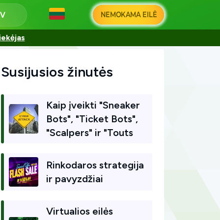
NEMOKAMA EILĖ
iekėjas
Susijusios žinutės
Kaip įveikti "Sneaker
Bots", "Ticket Bots",
"Scalpers" ir "Touts
Rinkodaros strategija
ir pavyzdžiai
Virtualios eilės