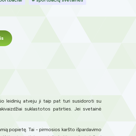
is
 leidinių atveju ji taip pat turi susidoroti su
kivaizdžiai suklastotos patirties. Jei svetainė
amią popietę. Tai - pirmosios karšto išpardavimo