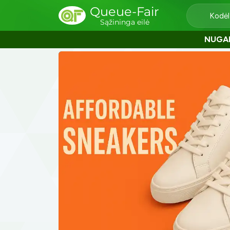
Queue-Fair
Kodėl
Sąžininga eilė
NUGA