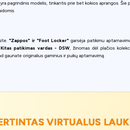
yra pagrindinis modelis, tinkantis prie bet kokios aprangos. Šie pr
aidomis.
kite.
"Zappos" ir "Foot Locker"
garsėja patikimu aptarnavimu ir
.
Kitas patikimas vardas - DSW
, žinomas dėl plačios kolekc
d gaunate originalius gaminius ir puikų aptarnavimą.
VERTINTAS VIRTUALUS LAUK