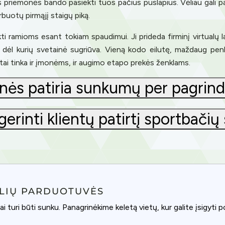
ės priemonės bando pasiekti tuos pačius puslapius. Vėliau gali p
rbuotų pirmąjį staigų piką.
ramioms esant tokiam spaudimui. Ji prideda firminį virtualų lauki
mis, dėl kurių svetainė sugriūva. Vieną kodo eilutę, maždaug penk
tai tinka ir įmonėms, ir augimo etapo prekės ženklams.
inės patiria sunkumų per pagrind
erinti klientų patirtį sportbačių
LIŲ PARDUOTUVĖS
i turi būti sunku. Panagrinėkime keletą vietų, kur galite įsigyti