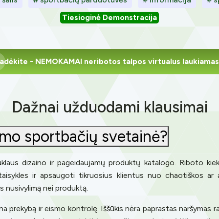
Tiesioginė Demonstracija
adėkite
- NEMOKAMAI neribotos talpos virtualus laukiamas
Dažnai užduodami klausimai
dimo sportbačių svetainė?
uklaus dizaino ir pageidaujamų produktų katalogo. Riboto kiekio
 taisykles ir apsaugoti tikruosius klientus nuo chaotiškos ar a
ns nusivylimą nei produktą.
na prekybą ir eismo kontrolę. Iššūkis nėra paprastas naršymas r