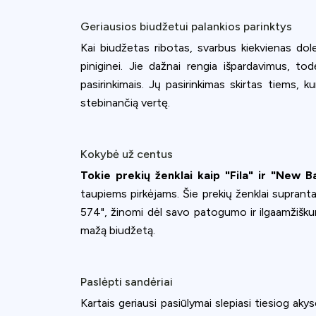
Geriausios biudžetui palankios parinktys
Kai biudžetas ribotas, svarbus kiekvienas dole
piniginei. Jie dažnai rengia išpardavimus, t
pasirinkimais. Jų pasirinkimas skirtas tiems,
stebinančią vertę.
Kokybė už centus
Tokie prekių ženklai kaip "Fila" ir "New B
taupiems pirkėjams. Šie prekių ženklai supranta
574", žinomi dėl savo patogumo ir ilgaamžiškumo
mažą biudžetą.
Cookies & 
Paslėpti sandėriai
Queue-Fair.c
Kartais geriausi pasiūlymai slepiasi tiesiog aky