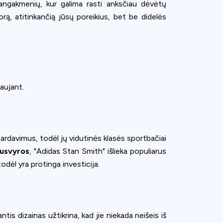
angakmenių, kur galima rasti anksčiau dėvėtų
orą, atitinkančią jūsų poreikius, bet be didelės
daujant.
pardavimus, todėl jų vidutinės klasės sportbačiai
ausvyros
, "Adidas Stan Smith" išlieka populiarus
odėl yra protinga investicija.
tis dizainas užtikrina, kad jie niekada neišeis iš