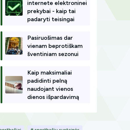
internete elektroninei
prekybai - kaip tai
padaryti teisingai
Pasiruošimas dar
vienam beprotiškam
šventiniam sezonui
Kaip maksimaliai
padidinti pelną
naudojant vienos
dienos išpardavimą
portbačiai
# sportbačių svetainės