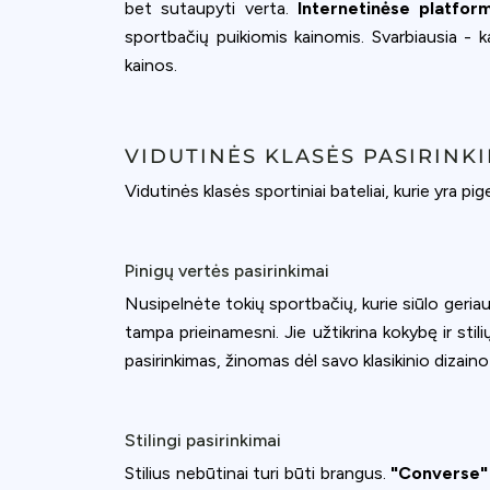
accept all c
bet sutaupyti verta.
Internetinėse platfor
sportbačių puikiomis kainomis. Svarbiausia - ka
kainos.
VIDUTINĖS KLASĖS PASIRINK
Vidutinės klasės sportiniai bateliai, kurie yra pige
Pinigų vertės pasirinkimai
Nusipelnėte tokių sportbačių, kurie siūlo geriau
tampa prieinamesni. Jie užtikrina kokybę ir stili
pasirinkimas, žinomas dėl savo klasikinio dizaino
Stilingi pasirinkimai
Stilius nebūtinai turi būti brangus.
"Converse" 