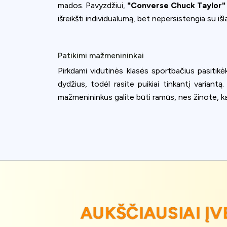
mados. Pavyzdžiui,
"Converse Chuck Taylor"
išreikšti individualumą, bet nepersistengia su išl
Patikimi mažmenininkai
Pirkdami vidutinės klasės sportbačius pasitikė
dydžius, todėl rasite puikiai tinkantį variantą
mažmenininkus galite būti ramūs, nes žinote, ka
AUKŠČIAUSIAI Į