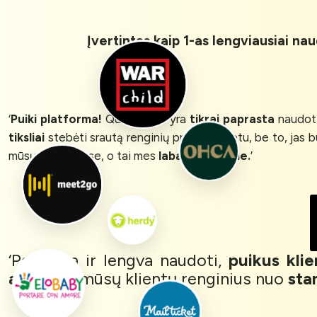
Įvertintas kaip 1-as lengviausiai na
‘
Puiki platforma!
Queue-Fair yra
tikrai paprasta
naudot
tiksliai
stebėti srautą renginių pradžios metu, be to, jas 
mūsų renginiuose, o tai mes
labai vertiname.
’
‘Paprasta ir lengva naudoti,
puikus kli
apsaugo
mūsų klientų renginius nuo
sta