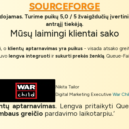
SOURCEFORGE
udojamas. Turime puikų 5,0 / 5 žvaigždučių įvertin
antrąjį tiekėją.
Mūsų
laimingi klientai
sako
i, o
klientų aptarnavimas yra puikus
- visada atsako greita
buvo
lengva integruoti
ir
sukurti prekės ženklą
. Queue-Fai
Nikita Tailor
Digital Marketing Executive
War Chi
entų aptarnavimas
. Lengva pritaikyti Qu
mbaus greičio
pardavimo laikotarpiu.’