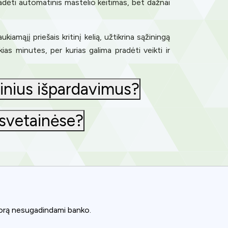
adėti automatinis mastelio keitimas, bet dažnai
amąjį priešais kritinį kelią, užtikrina sąžiningą
ias minutes, per kurias galima pradėti veikti ir
inius išpardavimus?
 svetainėse?
 porą nesugadindami banko.