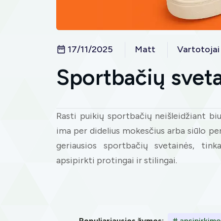
17/11/2025
Matt
Vartotojai
Sportbačių svet
Rasti puikių sportbačių neišleidžiant 
ima per didelius mokesčius arba siūlo p
geriausios sportbačių svetainės, tink
apsipirkti protingai ir stilingai.
Populiariausios žymos:
# apsipirkimo