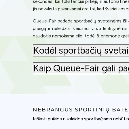
sekundės, kai tūkstančiai pirkėjų ir automatin
jis nevyksta pakankamai greitai, kad švariai abso
Queue-Fair padeda sportbačių svetainėms išlikti 
prieigą ir neleidžia išleidimui virsti lenktynė
naudotis nemokama eile, todėl ši priemonė grei
Kodėl sportbačių sveta
Kaip Queue-Fair gali pag
NEBRANGŪS SPORTINIŲ BATE
Ieškoti puikios nuolaidos sportbačiams nebūtina