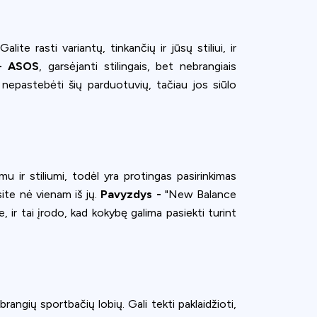
te rasti variantų, tinkančių ir jūsų stiliui, ir
 - ASOS
, garsėjanti stilingais, bet nebrangiais
 nepastebėti šių parduotuvių, tačiau jos siūlo
u ir stiliumi, todėl yra protingas pasirinkimas
site nė vienam iš jų.
Pavyzdys -
"New Balance
 ir tai įrodo, kad kokybę galima pasiekti turint
ence. You can
rangių sportbačių lobių. Gali tekti paklaidžioti,