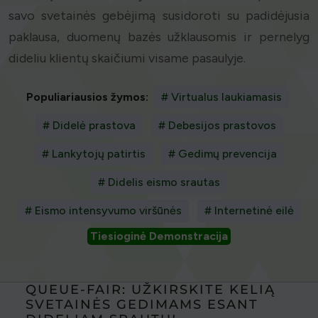
savo svetainės gebėjimą susidoroti su padidėjusia
paklausa, duomenų bazės užklausomis ir pernelyg
dideliu klientų skaičiumi visame pasaulyje.
Populiariausios žymos:
# Virtualus laukiamasis
# Didelė prastova
# Debesijos prastovos
# Lankytojų patirtis
# Gedimų prevencija
# Didelis eismo srautas
# Eismo intensyvumo viršūnės
# Internetinė eilė
Tiesioginė Demonstracija
QUEUE-FAIR: UŽKIRSKITE KELIĄ
SVETAINĖS GEDIMAMS ESANT