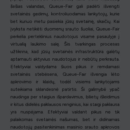
šešias valandas, Queue-Fair gali padėti išvengti
svetainės gedimų, kontroliuodamas lankytojų, kurie
bet kuriuo metu pasiekia jūsų svetainę, skaičių. Kai
įvyksta netikėti duomenų srauto šuoliai, Queue-Fair
perkelia perteklinius naudotojus visame pasaulyje į
virtualią laukimo salę. Šis tvarkingas procesas
užtikrina, kad jūsų svetainės infrastruktūra galėtų
aptarnauti aktyvius naudotojus ir nebūtų perkrauta.
Efektyviai valdydama šiuos pikus ir remdamasi
svetainės stebėsena, Queue-Fair išvengia lėto
apkrovimo ir klaidų, todėl visiems lankytojams
suteikiama sklandesnė patirtis. Ši galimybė ypač
naudinga per staigius išpardavimus, bilietų išleidimus
ir kitus didelės paklausos renginius, kai staigi paklausa
yra nuspėjama. Efektyviai valdant pikus ne tik
palaikomas svetainės našumas, bet ir didinamas
naudotojų pasitenkinimas masinio srauto apkrovos