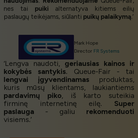
naudojimas
.
Rekomenduojame
Queue-Fair,
nes tai
puiki
alternatyva kitiems eilių
paslaugų teikėjams, siūlanti
puikų palaikymą
.’
Mark Hope
Director
FR Systems
‘Lengva naudoti,
geriausias kainos ir
kokybės santykis
. Queue-Fair - tai
lengvai įgyvendinamas
produktas,
kuris mūsų klientams, laukiantiems
pardavimų piko
, iš karto suteikia
firminę internetinę eilę.
Super
paslauga
- galiu
rekomenduoti
visiems.’