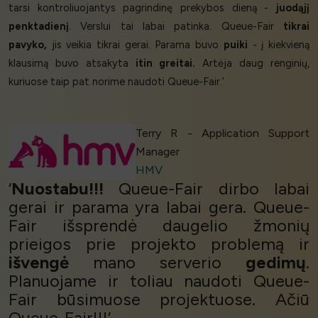
tarsi kontroliuojantys pagrindinę prekybos dieną -
juodąjį
penktadienį
. Verslui tai labai patinka. Queue-Fair
tikrai
pavyko,
jis veikia tikrai gerai. Parama buvo
puiki
- į kiekvieną
klausimą buvo atsakyta
itin greitai.
Artėja daug renginių,
kuriuose taip pat norime naudoti Queue-Fair.’
Terry R - Application Support
Manager
HMV
‘
Nuostabu!!!
Queue-Fair dirbo labai
gerai ir parama yra labai gera. Queue-
Fair išsprendė daugelio žmonių
prieigos prie projekto problemą ir
išvengė
mano serverio
gedimų
.
Planuojame ir toliau naudoti Queue-
Fair būsimuose projektuose. Ačiū
Queue-Fair!!!’