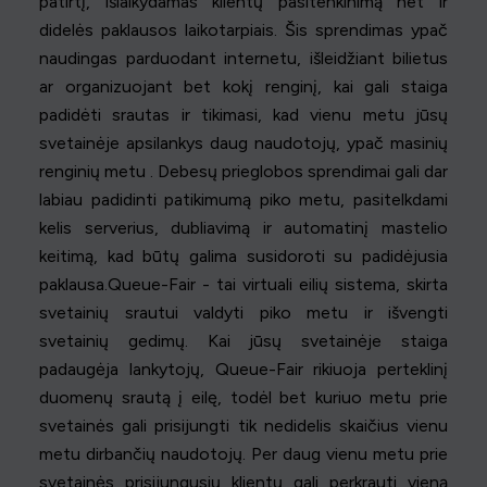
patirtį, išlaikydamas klientų pasitenkinimą net ir
didelės paklausos laikotarpiais. Šis sprendimas ypač
naudingas parduodant internetu, išleidžiant bilietus
ar organizuojant bet kokį renginį, kai gali staiga
padidėti srautas ir tikimasi, kad vienu metu jūsų
svetainėje apsilankys daug naudotojų, ypač masinių
renginių metu . Debesų prieglobos sprendimai gali dar
labiau padidinti patikimumą piko metu, pasitelkdami
kelis serverius, dubliavimą ir automatinį mastelio
keitimą, kad būtų galima susidoroti su padidėjusia
paklausa.Queue-Fair - tai virtuali eilių sistema, skirta
svetainių srautui valdyti piko metu ir išvengti
svetainių gedimų. Kai jūsų svetainėje staiga
padaugėja lankytojų, Queue-Fair rikiuoja perteklinį
duomenų srautą į eilę, todėl bet kuriuo metu prie
svetainės gali prisijungti tik nedidelis skaičius vienu
metu dirbančių naudotojų. Per daug vienu metu prie
svetainės prisijungusių klientų gali perkrauti vieną