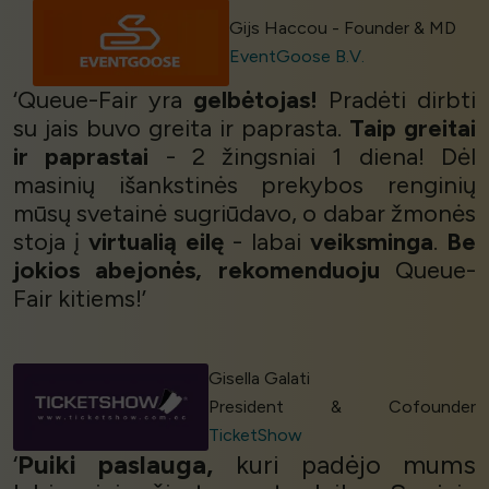
Gijs Haccou - Founder & MD
EventGoose B.V.
‘Queue-Fair yra
gelbėtojas!
Pradėti dirbti
su jais buvo greita ir paprasta.
Taip greitai
ir paprastai
- 2 žingsniai 1 diena! Dėl
masinių išankstinės prekybos renginių
mūsų svetainė sugriūdavo, o dabar žmonės
stoja į
virtualią eilę
- labai
veiksminga
.
Be
jokios abejonės,
rekomenduoju
Queue-
Fair kitiems!’
Gisella Galati
President & Cofounder
TicketShow
‘
Puiki paslauga,
kuri padėjo mums