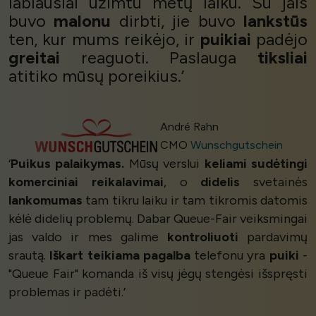
labiausiai užimtu metų laiku. Su jais
buvo
malonu
dirbti, jie buvo
lankstūs
ten, kur mums reikėjo, ir
puikiai
padėjo
greitai
reaguoti. Paslauga
tiksliai
atitiko mūsų poreikius.’
André Rahn
CMO
Wunschgutschein
‘
Puikus palaikymas.
Mūsų verslui
keliami sudėtingi
komerciniai reikalavimai
, o
didelis
svetainės
lankomumas
tam tikru laiku ir tam tikromis datomis
kėlė didelių problemų. Dabar Queue-Fair veiksmingai
jas valdo ir mes galime
kontroliuoti
pardavimų
srautą.
Iškart teikiama pagalba
telefonu yra
puiki
-
"Queue Fair" komanda iš visų jėgų stengėsi išspręsti
problemas ir padėti.’