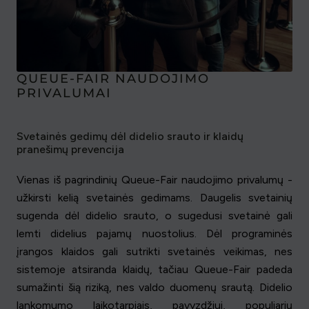
QUEUE-FAIR NAUDOJIMO
PRIVALUMAI
Svetainės gedimų dėl didelio srauto ir klaidų
pranešimų prevencija
Vienas iš pagrindinių Queue-Fair naudojimo privalumų -
užkirsti kelią svetainės gedimams. Daugelis svetainių
sugenda dėl didelio srauto, o sugedusi svetainė gali
lemti didelius pajamų nuostolius. Dėl programinės
įrangos klaidos gali sutrikti svetainės veikimas, nes
sistemoje atsiranda klaidų, tačiau Queue-Fair padeda
sumažinti šią riziką, nes valdo duomenų srautą. Didelio
lankomumo laikotarpiais, pavyzdžiui, populiarių