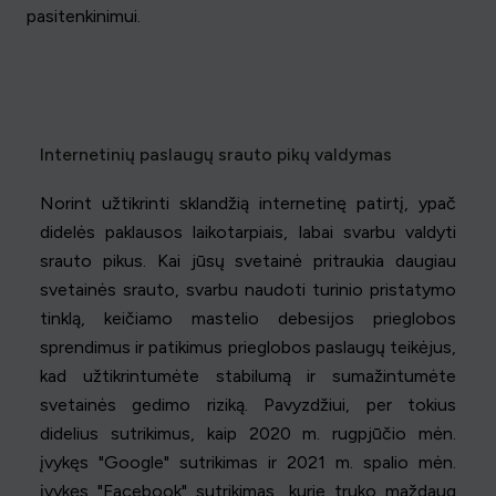
pasitenkinimui.
Internetinių paslaugų srauto pikų valdymas
Norint užtikrinti sklandžią internetinę patirtį, ypač
didelės paklausos laikotarpiais, labai svarbu valdyti
srauto pikus. Kai jūsų svetainė pritraukia daugiau
svetainės srauto, svarbu naudoti turinio pristatymo
tinklą, keičiamo mastelio debesijos prieglobos
sprendimus ir patikimus prieglobos paslaugų teikėjus,
kad užtikrintumėte stabilumą ir sumažintumėte
svetainės gedimo riziką. Pavyzdžiui, per tokius
didelius sutrikimus, kaip 2020 m. rugpjūčio mėn.
įvykęs "Google" sutrikimas ir 2021 m. spalio mėn.
įvykęs "Facebook" sutrikimas, kurie truko maždaug