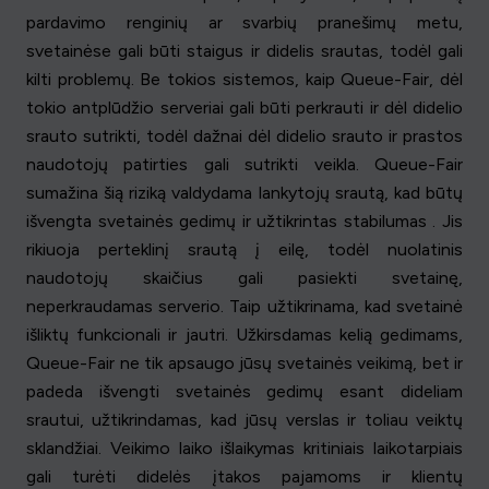
pardavimo renginių ar svarbių pranešimų metu,
svetainėse gali būti staigus ir didelis srautas, todėl gali
kilti problemų. Be tokios sistemos, kaip Queue-Fair, dėl
tokio antplūdžio serveriai gali būti perkrauti ir dėl didelio
srauto sutrikti, todėl dažnai dėl didelio srauto ir prastos
naudotojų patirties gali sutrikti veikla. Queue-Fair
sumažina šią riziką valdydama lankytojų srautą, kad būtų
išvengta svetainės gedimų ir užtikrintas stabilumas . Jis
rikiuoja perteklinį srautą į eilę, todėl nuolatinis
naudotojų skaičius gali pasiekti svetainę,
neperkraudamas serverio. Taip užtikrinama, kad svetainė
išliktų funkcionali ir jautri. Užkirsdamas kelią gedimams,
Queue-Fair ne tik apsaugo jūsų svetainės veikimą, bet ir
padeda išvengti svetainės gedimų esant dideliam
srautui, užtikrindamas, kad jūsų verslas ir toliau veiktų
sklandžiai. Veikimo laiko išlaikymas kritiniais laikotarpiais
gali turėti didelės įtakos pajamoms ir klientų