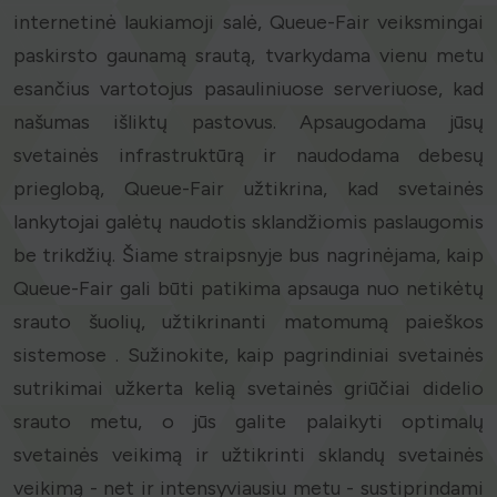
internetinė laukiamoji salė, Queue-Fair veiksmingai
paskirsto gaunamą srautą, tvarkydama vienu metu
esančius vartotojus pasauliniuose serveriuose, kad
našumas išliktų pastovus. Apsaugodama jūsų
svetainės infrastruktūrą ir naudodama debesų
prieglobą, Queue-Fair užtikrina, kad svetainės
lankytojai galėtų naudotis sklandžiomis paslaugomis
be trikdžių. Šiame straipsnyje bus nagrinėjama, kaip
Queue-Fair gali būti patikima apsauga nuo netikėtų
srauto šuolių, užtikrinanti matomumą paieškos
sistemose . Sužinokite, kaip pagrindiniai svetainės
sutrikimai užkerta kelią svetainės griūčiai didelio
srauto metu, o jūs galite palaikyti optimalų
svetainės veikimą ir užtikrinti sklandų svetainės
veikimą - net ir intensyviausiu metu - sustiprindami