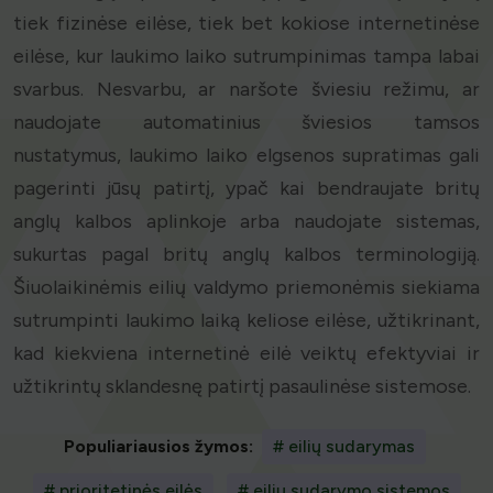
tiek fizinėse eilėse, tiek bet kokiose internetinėse
eilėse, kur laukimo laiko sutrumpinimas tampa labai
svarbus. Nesvarbu, ar naršote šviesiu režimu, ar
naudojate automatinius šviesios tamsos
nustatymus, laukimo laiko elgsenos supratimas gali
pagerinti jūsų patirtį, ypač kai bendraujate britų
anglų kalbos aplinkoje arba naudojate sistemas,
sukurtas pagal britų anglų kalbos terminologiją.
Šiuolaikinėmis eilių valdymo priemonėmis siekiama
sutrumpinti laukimo laiką keliose eilėse, užtikrinant,
kad kiekviena internetinė eilė veiktų efektyviai ir
užtikrintų sklandesnę patirtį pasaulinėse sistemose.
Populiariausios žymos:
# eilių sudarymas
# prioritetinės eilės
# eilių sudarymo sistemos