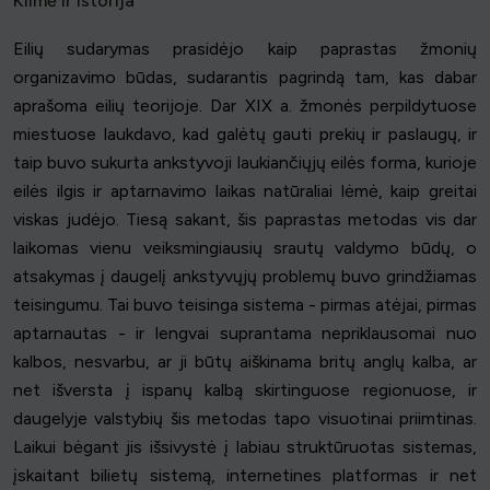
Kilmė ir istorija
Eilių sudarymas prasidėjo kaip paprastas žmonių
organizavimo būdas, sudarantis pagrindą tam, kas dabar
aprašoma eilių teorijoje. Dar XIX a. žmonės perpildytuose
miestuose laukdavo, kad galėtų gauti prekių ir paslaugų, ir
taip buvo sukurta ankstyvoji laukiančiųjų eilės forma, kurioje
eilės ilgis ir aptarnavimo laikas natūraliai lėmė, kaip greitai
viskas judėjo. Tiesą sakant, šis paprastas metodas vis dar
laikomas vienu veiksmingiausių srautų valdymo būdų, o
atsakymas į daugelį ankstyvųjų problemų buvo grindžiamas
teisingumu. Tai buvo teisinga sistema - pirmas atėjai, pirmas
aptarnautas - ir lengvai suprantama nepriklausomai nuo
kalbos, nesvarbu, ar ji būtų aiškinama britų anglų kalba, ar
net išversta į ispanų kalbą skirtinguose regionuose, ir
daugelyje valstybių šis metodas tapo visuotinai priimtinas.
Laikui bėgant jis išsivystė į labiau struktūruotas sistemas,
įskaitant bilietų sistemą, internetines platformas ir net