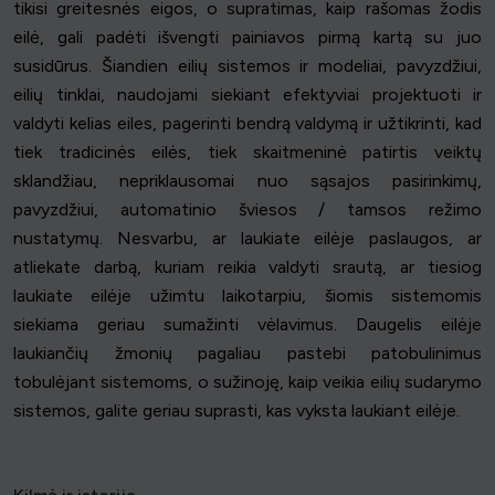
tikisi greitesnės eigos, o supratimas, kaip rašomas žodis
eilė, gali padėti išvengti painiavos pirmą kartą su juo
susidūrus. Šiandien eilių sistemos ir modeliai, pavyzdžiui,
eilių tinklai, naudojami siekiant efektyviai projektuoti ir
valdyti kelias eiles, pagerinti bendrą valdymą ir užtikrinti, kad
tiek tradicinės eilės, tiek skaitmeninė patirtis veiktų
sklandžiau, nepriklausomai nuo sąsajos pasirinkimų,
pavyzdžiui, automatinio šviesos / tamsos režimo
nustatymų. Nesvarbu, ar laukiate eilėje paslaugos, ar
atliekate darbą, kuriam reikia valdyti srautą, ar tiesiog
laukiate eilėje užimtu laikotarpiu, šiomis sistemomis
siekiama geriau sumažinti vėlavimus. Daugelis eilėje
laukiančių žmonių pagaliau pastebi patobulinimus
tobulėjant sistemoms, o sužinoję, kaip veikia eilių sudarymo
sistemos, galite geriau suprasti, kas vyksta laukiant eilėje.