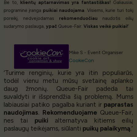
Be to,
klientų aptarnavimas yra fantastiškas!
Galiausiai,
programinė įranga
puikiai naudojama
. Visiems, kurie turi tokį
poreikį, nedvejodamas
rekomenduočiau
naudotis eilių
sudarymo paslauga,
ypač
Queue-Fair.
Viskas veikė puikiai!
’
Mike S - Event Organiser
CookieCon
‘Turime renginių, kurie yra itin populiarūs,
todėl vienu metu mūsų svetainę aplanko
daug žmonių. Queue-Fair padeda tai
suvaldyti ir išsprendžia šią problemą. Mums
labiausiai patiko pagalba kuriant ir
paprastas
naudojimas
.
Rekomenduojame
Queue-Fair,
nes tai
puiki
alternatyva kitiems eilių
paslaugų teikėjams, siūlanti
puikų palaikymą
.’