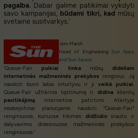
pagalba
. Dabar galime patikimai vykdyti
savo kampanijas,
būdami tikri, kad
mūsų
svetainė susitvarkys.’
Jem Marsh
Head of Engineering
Sun Apps
and Sun Savers
‘Queue-Fair
puikiai tinka
mūsų
dideliam
internetinės mažmeninės prekybos
renginiui. Ją
naudoti buvo labai intuityvu ir ji
veikė puikiai.
Queue-Fair užtikrina tęstinumą ir
didina
klientų
pasitikėjimą
internetine patirtimi. Ateityje
neabejotinai planuojame naudoti "Queue-Fair"
renginiuose, kuriuose tikimės
didžiulio
srauto ir
dalyvavimo didesniuose mažmeninės prekybos
renginiuose.’