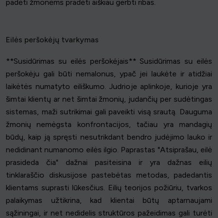
padėti žmonėms pradėti aiškiau gerbti ribas.
Eilės peršokėjų tvarkymas
**Susidūrimas su eilės peršokėjais** Susidūrimas su eilės
peršokėju gali būti nemalonus, ypač jei laukėte ir atidžiai
laikėtės numatyto eiliškumo. Judrioje aplinkoje, kurioje yra
šimtai klientų ar net šimtai žmonių, judančių per sudėtingas
sistemas, maži sutrikimai gali paveikti visą srautą. Dauguma
žmonių nemėgsta konfrontacijos, tačiau yra mandagių
būdų, kaip ją spręsti nesutrikdant bendro judėjimo lauko ir
nedidinant numanomo eilės ilgio. Paprastas "Atsiprašau, eilė
prasideda čia" dažnai pasiteisina ir yra dažnas eilių
tinklaraščio diskusijose pastebėtas metodas, padedantis
klientams suprasti lūkesčius. Eilių teorijos požiūriu, tvarkos
palaikymas užtikrina, kad klientai būtų aptarnaujami
sąžiningai, ir net nedidelis struktūros pažeidimas gali turėti