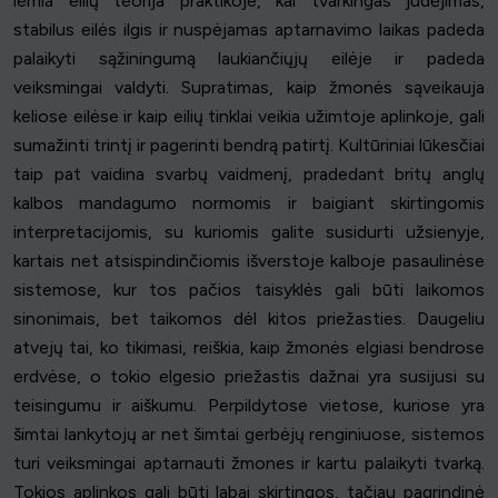
lemia eilių teorija praktikoje, kai tvarkingas judėjimas,
stabilus eilės ilgis ir nuspėjamas aptarnavimo laikas padeda
palaikyti sąžiningumą laukiančiųjų eilėje ir padeda
veiksmingai valdyti. Supratimas, kaip žmonės sąveikauja
keliose eilėse ir kaip eilių tinklai veikia užimtoje aplinkoje, gali
sumažinti trintį ir pagerinti bendrą patirtį. Kultūriniai lūkesčiai
taip pat vaidina svarbų vaidmenį, pradedant britų anglų
kalbos mandagumo normomis ir baigiant skirtingomis
interpretacijomis, su kuriomis galite susidurti užsienyje,
kartais net atsispindinčiomis išverstoje kalboje pasaulinėse
sistemose, kur tos pačios taisyklės gali būti laikomos
sinonimais, bet taikomos dėl kitos priežasties. Daugeliu
atvejų tai, ko tikimasi, reiškia, kaip žmonės elgiasi bendrose
erdvėse, o tokio elgesio priežastis dažnai yra susijusi su
teisingumu ir aiškumu. Perpildytose vietose, kuriose yra
šimtai lankytojų ar net šimtai gerbėjų renginiuose, sistemos
turi veiksmingai aptarnauti žmones ir kartu palaikyti tvarką.
Tokios aplinkos gali būti labai skirtingos, tačiau pagrindinė