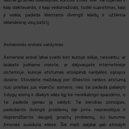
kaip daiktavardis, ir kaip veiksmažodis, todėl supratimas, kaip
ji veikia, padeda klientams išvengti klaidų ir užtikrina
sklandesnę visų patirtį.
Asmeninės erdvės valdymas
Asmeninė erdvė labai svarbi bet kurioje eilėje, nesvarbu, ar
laukiate judriame mieste, ar dalyvaujate internetinėje
sistemoje, kurioje atstumas atsispindi naršyklės sąsajos
dizaine. Stovėkite maždaug per ištiestos rankos atstumą
nuo priešais jus esančio asmens, nes tai padeda palaikyti
tolygų eismą ir išlaikyti eilės ilgį be nereikalingo spaudimo, o
tai padeda geriau ją valdyti. Tai bendras principas,
padedantis išvengti problemų dar joms neprasidėjus ir
išsprendžiantis daugelį įprastų problemų, su kuriomis
žmonės susiduria eilėse. Šie maži dalykai gali atrodyti