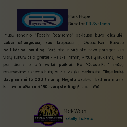
Mark Hope
Director
FR Systems
‘Mūsų renginio "Totally Roarsome" paklausa buvo
didžiulė!
Labai džiaugiuosi, kad
kreipiausi į Queue-Fair. Buvote
neįtikėtinai naudingi
. Viršijote ir viršijote savo pareigas. Jie
viską sukūrė taip greitai - visiškai firminį virtualų laukiamąjį vos
per dieną, o eilė
veikė puikiai
. Be "Queue-Fair" mūsų
rezervavimo sistema būtų buvusi visiškai perkrauta. Eilėje laukė
daugiau nei 16 000 žmonių
. Negaliu patikėti, kad eilė mums
kainavo
mažiau nei 150 svarų sterlingų
! Labai ačiū!’
Mark Walsh
Totally Tickets