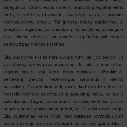
pajėgumus. Užuot leidus visiems naudotis programa vienu
metu, naudotojai įtraukiami į tvarkingą srautą ir priimami
kontroliuojamu greičiu. Tai įprasta bilietų pardavimo, e.
prekybos, registracijos, susitikimų, vyriausybinių paslaugų ir
kitų kelionių atvejais, kai staigūs antplūdžiai gali lengvai
perkrauti pagrindines sistemas.
Eilių sudarymo tikslas nėra sukurti trintį dėl jos pačios. Jis
yra chaosą pakeisti nuspėjamumu. Jei eilės nesudarytos,
staigūs srautai gali lemti lėtus puslapius, užtrukimus,
perteklinę prekybą, nesėkmingus sandorius ir klientų
nusivylimą. Daugelis komandų mano, kad vien tik debesijos
mastelio keitimas amortizuos šį spaudimą, tačiau jei šuolis
pakankamai staigus, automatinis mastelio keitimas dažnai
negali reaguoti pakankamai greitai, kol žala dar neprasidėjo.
Eilių sudarymas veikia todėl, kad paklausa kontroliuojama
prie pat pirmųjų durų, o ne laukiant, kol pasivys galinė dalis.