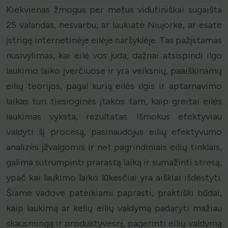
Kiekvienas žmogus per metus vidutiniškai sugaišta
25 valandas, nesvarbu, ar laukiate Niujorke, ar esate
įstrigę internetinėje eilėje naršyklėje. Tas pažįstamas
nusivylimas, kai eilė vos juda, dažnai atsispindi ilgo
laukimo laiko įverčiuose ir yra veiksnių, paaiškinamų
eilių teorijos, pagal kurią eilės ilgis ir aptarnavimo
laikas turi tiesioginės įtakos tam, kaip greitai eilės
laukimas vyksta, rezultatas. Išmokus efektyviau
valdyti šį procesą, pasinaudojus eilių efektyvumo
analizės įžvalgomis ir net pagrindiniais eilių tinklais,
galima sutrumpinti prarastą laiką ir sumažinti stresą,
ypač kai laukimo laiko lūkesčiai yra aiškiai išdėstyti.
Šiame vadove pateikiami paprasti, praktiški būdai,
kaip laukimą ar kelių eilių valdymą padaryti mažiau
skausmingą ir produktyvesnį, pagerinti eilių valdymą