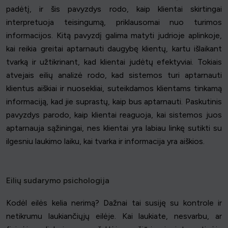
padėtį, ir šis pavyzdys rodo, kaip klientai skirtingai
interpretuoja teisingumą, priklausomai nuo turimos
informacijos. Kitą pavyzdį galima matyti judrioje aplinkoje,
kai reikia greitai aptarnauti daugybę klientų, kartu išlaikant
tvarką ir užtikrinant, kad klientai judėtų efektyviai. Tokiais
atvejais eilių analizė rodo, kad sistemos turi aptarnauti
klientus aiškiai ir nuosekliai, suteikdamos klientams tinkamą
informaciją, kad jie suprastų, kaip bus aptarnauti. Paskutinis
pavyzdys parodo, kaip klientai reaguoja, kai sistemos juos
aptarnauja sąžiningai, nes klientai yra labiau linkę sutikti su
ilgesniu laukimo laiku, kai tvarka ir informacija yra aiškios.
Eilių sudarymo psichologija
Kodėl eilės kelia nerimą? Dažnai tai susiję su kontrole ir
netikrumu laukiančiųjų eilėje. Kai laukiate, nesvarbu, ar