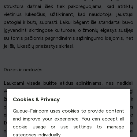
struktūra dažnai šiek tiek pakoreguojama, kad atitiktų
vietinius lūkesčius, užtikrinant, kad naudotojai jaustųsi
patogiai ir būtų suprasti. Laikui bėgant šie standartai buvo
įgyvendinti skirtingose kultūrose, o žmonių elgesys susijęs
su tomis pačiomis pagrindinėmis sąžiningumo idėjomis, net
jei šių lūkesčių priežastys skiriasi.
Dozės ir nedozės
Laukdami visada būkite atidūs aplinkiniams, nes nedideli
veiksmai gali turėti įtakos laukiančiųjų eilės eigai ir netgi
Cookies & Privacy
žmonių skaičiui. Draugiška šypsena gali suteikti toną ir
padėti jaustis sklandžiau, ypač aplinkoje, kurioje elgesys
Queue-Fair.com uses cookies to provide content
eilėje atspindi bendrus lūkesčius, o tai dažnai pasitaiko
and improve your experience. You can accept all
Didžiosios Britanijos angliškoje aplinkoje. Tai įprastas
cookie usage or use settings to manage
pavyzdys, kaip elgesys lemia rezultatus, o klientai dažnai
categories individually.