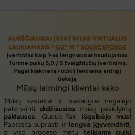
AUKŠČIAUSIAI ĮVERTINTAS VIRTUALUS
LAUKIAMASIS "
G2"
IR "
SOURCEFORGE
Įvertintas kaip 1-as lengviausiai naudojamas.
Turime puikų 5,0 / 5 žvaigždučių įvertinimą.
Pagal kiekvieną rodiklį lenkiame antrąjį
tiekėją.
Mūsų
laimingi klientai
sako
‘Mūsų svetainė ir paslaugos negalėjo
patenkinti
didžiausios
mūsų pasiūlymų
paklausos
. Queue-Fair
išgelbėjo mus!
Paprasta suprasti ir
lengva įgyvendinti
,
o viso proceso metu
teikiama puiki