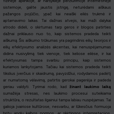
fizinėje aplinkoje, ar naršyklėje peržiūrimoje internetinėje
sistemoje, galite jaustis įstrigę, neturėdami aiškaus
pažangos pojūčio, ypač kai neaiški eilės trukmė ir
aptarnavimo laikas. Tai dažnas atvejis, kai maži dalykai
atrodo dideli, o skirtumas tarp geros ir blogos patirties
dažnai priklauso nuo to, kaip sistemos pradeda teikti
aiškumą. Šis aiškumo trūkumas yra pagrindinis eilių teorijos ir
eilių efektyvumo analizės akcentas, kai nenuspėjamumas
didina nusivylimą tiek vienoje, tiek keliose eilėse, ir kai
efektyvumas tampa svarbiu principu, kaip sistemos
kuriamos lankytojams. Tačiau kai sistemos pradeda teikti
tikslius įverčius ir skaidrumą, pavyzdžiui, rodydamos padėtį
ar numatomą vėlavimą, patirtis gerokai pagerėja ir padeda
geriau valdyti. Tyrimai rodo, kad
žinant laukimo laiką
sumažėja stresas, nes laukimo procesui suteikiama
struktūra, o rezultatas ilgainiui tampa labiau nuspėjamas. Tai
galioja įvairiose kultūrose, nesvarbu, ar lūkesčius formuoja
britų anglų kalbos normos, ar skirtingos interpretacijos,