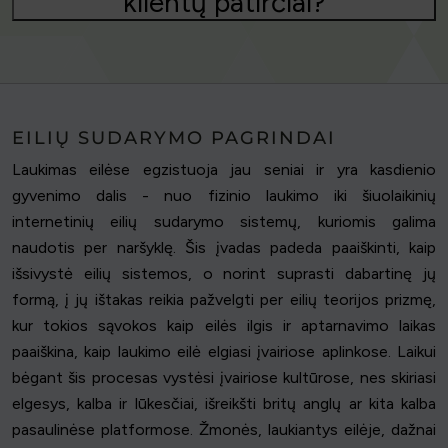
klientų patirčiai?
EILIŲ SUDARYMO PAGRINDAI
Laukimas eilėse egzistuoja jau seniai ir yra kasdienio
gyvenimo dalis - nuo fizinio laukimo iki šiuolaikinių
internetinių eilių sudarymo sistemų, kuriomis galima
naudotis per naršyklę. Šis įvadas padeda paaiškinti, kaip
išsivystė eilių sistemos, o norint suprasti dabartinę jų
formą, į jų ištakas reikia pažvelgti per eilių teorijos prizmę,
kur tokios sąvokos kaip eilės ilgis ir aptarnavimo laikas
paaiškina, kaip laukimo eilė elgiasi įvairiose aplinkose. Laikui
bėgant šis procesas vystėsi įvairiose kultūrose, nes skiriasi
elgesys, kalba ir lūkesčiai, išreikšti britų anglų ar kita kalba
pasaulinėse platformose. Žmonės, laukiantys eilėje, dažnai