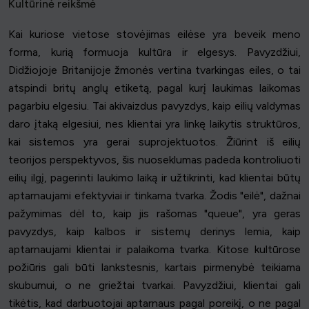
Kultūrinė reikšmė
Kai kuriose vietose stovėjimas eilėse yra beveik meno
forma, kurią formuoja kultūra ir elgesys. Pavyzdžiui,
Didžiojoje Britanijoje žmonės vertina tvarkingas eiles, o tai
atspindi britų anglų etiketą, pagal kurį laukimas laikomas
pagarbiu elgesiu. Tai akivaizdus pavyzdys, kaip eilių valdymas
daro įtaką elgesiui, nes klientai yra linkę laikytis struktūros,
kai sistemos yra gerai suprojektuotos. Žiūrint iš eilių
teorijos perspektyvos, šis nuoseklumas padeda kontroliuoti
eilių ilgį, pagerinti laukimo laiką ir užtikrinti, kad klientai būtų
aptarnaujami efektyviai ir tinkama tvarka. Žodis "eilė", dažnai
pažymimas dėl to, kaip jis rašomas "queue", yra geras
pavyzdys, kaip kalbos ir sistemų derinys lemia, kaip
aptarnaujami klientai ir palaikoma tvarka. Kitose kultūrose
požiūris gali būti lankstesnis, kartais pirmenybė teikiama
skubumui, o ne griežtai tvarkai. Pavyzdžiui, klientai gali
tikėtis, kad darbuotojai aptarnaus pagal poreikį, o ne pagal