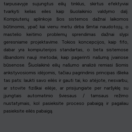
tarpusavyje sujungtus eilių tinklus, skirtus efektyviai
tvarkyti kelias eiles kaip šiuolaikinio valdymo dalį.
Kompiuterių aplinkoje šios sistemos dažnai laikomos
būtinomis, ypač kai vienu metu dirba šimtai naudotojų, o
mastelio keitimo problemų sprendimas dažnai slypi
geresniame projektavime. Tokios koncepcijos, kaip fifo,
dabar yra kompiuterijos standartas, o beta sistemose
išbandomi nauji metodai, kaip pagerinti našumą įvairiose
būsenose. Šiuolaikinė eilių našumo analizė remiasi šiomis
ankstyvosiomis idėjomis, tačiau pagrindinis principas išlieka
tas pats: laukti savo eilės ir gauti tai, ko atėjote, nesvarbu,
ar stovite fiziškai eilėje, ar prisijungiate per naršyklę su
įjungtais automatinio šviesaus / tamsaus režimo
nustatymais, kol pasieksite proceso pabaigą ir pagaliau
pasieksite eilės pabaigą.