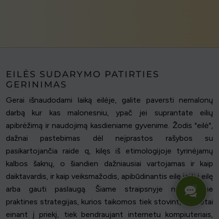
EILĖS SUDARYMO PATIRTIES
GERINIMAS
Gerai išnaudodami laiką eilėje, galite paversti nemalonų
darbą kur kas malonesniu, ypač jei suprantate eilių
apibrėžimą ir naudojimą kasdieniame gyvenime. Žodis "eilė",
dažnai pastebimas dėl neįprastos rašybos su
pasikartojančia raide q, kilęs iš etimologijoje tyrinėjamų
kalbos šaknų, o šiandien dažniausiai vartojamas ir kaip
daiktavardis, ir kaip veiksmažodis, apibūdinantis eilę įeiti į eilę
arba gauti paslaugą. Šiame straipsnyje nagrinėjame
praktines strategijas, kurios taikomos tiek stovint, tiek lėtai
einant į priekį, tiek bendraujant internetu kompiuteriais,