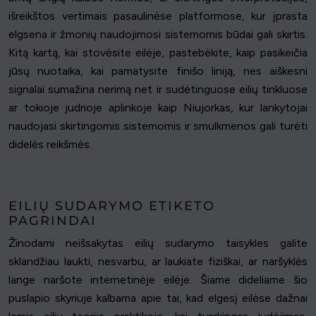
išreikštos vertimais pasaulinėse platformose, kur įprasta
elgsena ir žmonių naudojimosi sistemomis būdai gali skirtis.
Kitą kartą, kai stovėsite eilėje, pastebėkite, kaip pasikeičia
jūsų nuotaika, kai pamatysite finišo liniją, nes aiškesni
signalai sumažina nerimą net ir sudėtinguose eilių tinkluose
ar tokioje judrioje aplinkoje kaip Niujorkas, kur lankytojai
naudojasi skirtingomis sistemomis ir smulkmenos gali turėti
didelės reikšmės.
EILIŲ SUDARYMO ETIKETO
PAGRINDAI
Žinodami neišsakytas eilių sudarymo taisykles galite
sklandžiau laukti, nesvarbu, ar laukiate fiziškai, ar naršyklės
lange naršote internetinėje eilėje. Šiame dideliame šio
puslapio skyriuje kalbama apie tai, kad elgesį eilėse dažnai