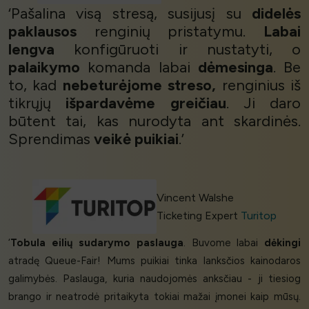
‘Pašalina visą stresą, susijusį su
didelės
paklausos
renginių pristatymu.
Labai
lengva
konfigūruoti ir nustatyti, o
palaikymo
komanda labai
dėmesinga
. Be
to, kad
nebeturėjome streso,
renginius iš
tikrųjų
išpardavėme greičiau
. Ji daro
būtent tai, kas nurodyta ant skardinės.
Sprendimas
veikė puikiai
.’
Vincent Walshe
Ticketing Expert
Turitop
‘
Tobula eilių sudarymo paslauga
. Buvome labai
dėkingi
atradę Queue-Fair! Mums puikiai tinka lanksčios kainodaros
galimybės. Paslauga, kuria naudojomės anksčiau - ji tiesiog
brango ir neatrodė pritaikyta tokiai mažai įmonei kaip mūsų.