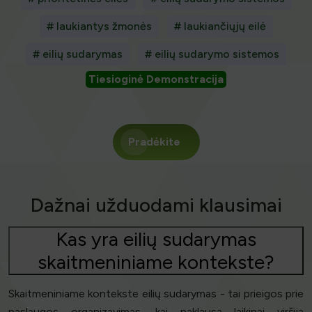
# laukiantys žmonės
# laukiančiųjų eilė
# eilių sudarymas
# eilių sudarymo sistemos
Tiesioginė Demonstracija
Pradėkite
Dažnai užduodami klausimai
Kas yra eilių sudarymas
skaitmeniniame kontekste?
Skaitmeniniame kontekste eilių sudarymas - tai prieigos prie
paslaugos organizavimas, kai paklausa laikinai viršija