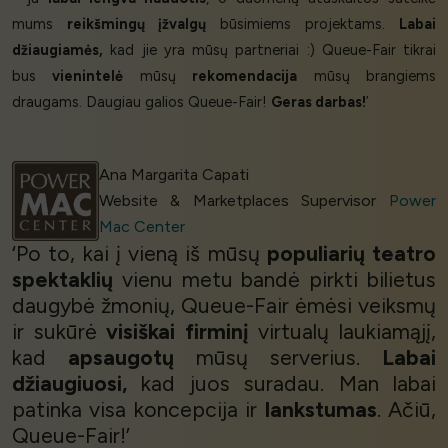
mums
reikšmingų įžvalgų
būsimiems projektams.
Labai
džiaugiamės,
kad jie yra mūsų partneriai :) Queue-Fair tikrai
bus
vienintelė
mūsų
rekomendacija
mūsų brangiems
draugams. Daugiau galios Queue-Fair!
Geras darbas!
’
Ana Margarita Capati
Website & Marketplaces Supervisor
Power
Mac Center
‘Po to, kai į vieną iš mūsų
populiarių teatro
spektaklių
vienu metu bandė pirkti bilietus
daugybė žmonių, Queue-Fair ėmėsi veiksmų
ir sukūrė
visiškai firminį
virtualų laukiamąjį,
kad
apsaugotų
mūsų serverius.
Labai
džiaugiuosi,
kad juos suradau. Man labai
patinka visa koncepcija ir
lankstumas
. Ačiū,
Queue-Fair!’