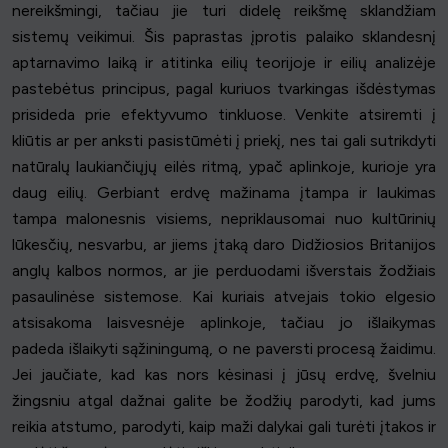
nereikšmingi, tačiau jie turi didelę reikšmę sklandžiam
sistemų veikimui. Šis paprastas įprotis palaiko sklandesnį
aptarnavimo laiką ir atitinka eilių teorijoje ir eilių analizėje
pastebėtus principus, pagal kuriuos tvarkingas išdėstymas
prisideda prie efektyvumo tinkluose. Venkite atsiremti į
kliūtis ar per anksti pasistūmėti į priekį, nes tai gali sutrikdyti
natūralų laukiančiųjų eilės ritmą, ypač aplinkoje, kurioje yra
daug eilių. Gerbiant erdvę mažinama įtampa ir laukimas
tampa malonesnis visiems, nepriklausomai nuo kultūrinių
lūkesčių, nesvarbu, ar jiems įtaką daro Didžiosios Britanijos
anglų kalbos normos, ar jie perduodami išverstais žodžiais
pasaulinėse sistemose. Kai kuriais atvejais tokio elgesio
atsisakoma laisvesnėje aplinkoje, tačiau jo išlaikymas
padeda išlaikyti sąžiningumą, o ne paversti procesą žaidimu.
Jei jaučiate, kad kas nors kėsinasi į jūsų erdvę, švelniu
žingsniu atgal dažnai galite be žodžių parodyti, kad jums
reikia atstumo, parodyti, kaip maži dalykai gali turėti įtakos ir