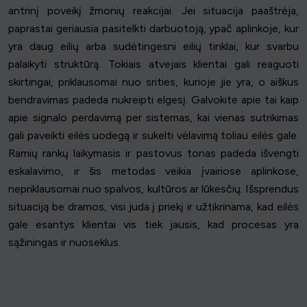
antrinį poveikį žmonių reakcijai. Jei situacija paaštrėja,
paprastai geriausia pasitelkti darbuotoją, ypač aplinkoje, kur
yra daug eilių arba sudėtingesni eilių tinklai, kur svarbu
palaikyti struktūrą. Tokiais atvejais klientai gali reaguoti
skirtingai, priklausomai nuo srities, kurioje jie yra, o aiškus
bendravimas padeda nukreipti elgesį. Galvokite apie tai kaip
apie signalo perdavimą per sistemas, kai vienas sutrikimas
gali paveikti eilės uodegą ir sukelti vėlavimą toliau eilės gale.
Ramių rankų laikymasis ir pastovus tonas padeda išvengti
eskalavimo, ir šis metodas veikia įvairiose aplinkose,
nepriklausomai nuo spalvos, kultūros ar lūkesčių. Išsprendus
situaciją be dramos, visi juda į priekį ir užtikrinama, kad eilės
gale esantys klientai vis tiek jausis, kad procesas yra
sąžiningas ir nuoseklus.