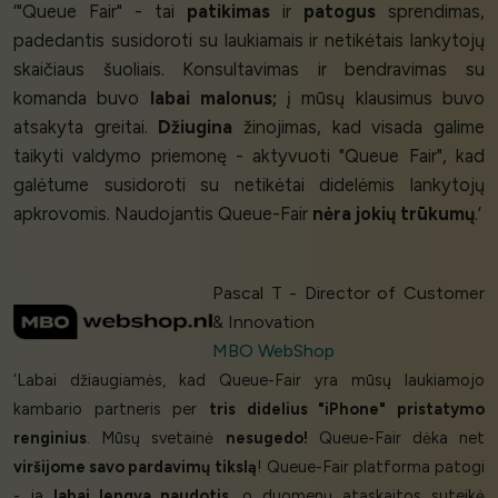
‘"Queue Fair" - tai
patikimas
ir
patogus
sprendimas,
padedantis susidoroti su laukiamais ir netikėtais lankytojų
skaičiaus šuoliais. Konsultavimas ir bendravimas su
komanda buvo
labai malonus;
į mūsų klausimus buvo
atsakyta greitai.
Džiugina
žinojimas, kad visada galime
taikyti valdymo priemonę - aktyvuoti "Queue Fair", kad
galėtume susidoroti su netikėtai didelėmis lankytojų
apkrovomis. Naudojantis Queue-Fair
nėra jokių trūkumų
.’
Pascal T - Director of Customer
& Innovation
MBO WebShop
‘Labai džiaugiamės, kad Queue-Fair yra mūsų laukiamojo
kambario partneris per
tris didelius "iPhone" pristatymo
renginius
. Mūsų svetainė
nesugedo!
Queue-Fair dėka net
viršijome savo pardavimų tikslą
! Queue-Fair platforma patogi
- ja
labai lengva naudotis
, o duomenų ataskaitos suteikė