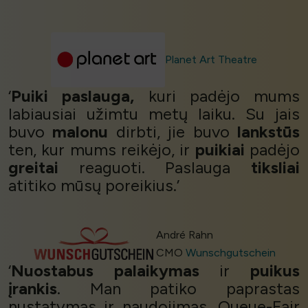
Planet Art Theatre
‘
Puiki paslauga,
kuri padėjo mums
labiausiai užimtu metų laiku. Su jais
buvo
malonu
dirbti, jie buvo
lankstūs
ten, kur mums reikėjo, ir
puikiai
padėjo
greitai
reaguoti. Paslauga
tiksliai
atitiko mūsų poreikius.’
André Rahn
CMO
Wunschgutschein
‘
Nuostabus palaikymas
ir
puikus
įrankis
. Man patiko paprastas
nustatymas ir naudojimas. Queue-Fair