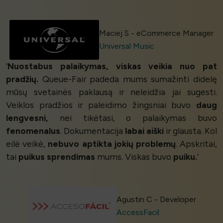
Maciej S - eCommerce Manager
Universal Music
‘
Nuostabus palaikymas, viskas veikia nuo pat
pradžių.
Queue-Fair padeda mums sumažinti didelę
mūsų svetainės paklausą ir neleidžia jai sugesti.
Veiklos pradžios ir paleidimo žingsniai buvo
daug
lengvesni,
nei tikėtasi, o palaikymas buvo
fenomenalus
. Dokumentacija
labai aiški
ir glausta. Kol
eilė veikė,
nebuvo aptikta jokių problemų
. Apskritai,
tai
puikus sprendimas
mums. Viskas buvo
puiku.
’
Agustin C - Developer
AccessFacil