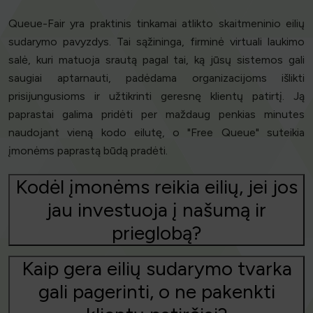
Queue-Fair yra praktinis tinkamai atlikto skaitmeninio eilių
sudarymo pavyzdys. Tai sąžininga, firminė virtuali laukimo
salė, kuri matuoja srautą pagal tai, ką jūsų sistemos gali
saugiai aptarnauti, padėdama organizacijoms išlikti
prisijungusioms ir užtikrinti geresnę klientų patirtį. Ją
paprastai galima pridėti per maždaug penkias minutes
naudojant vieną kodo eilutę, o "Free Queue" suteikia
įmonėms paprastą būdą pradėti.
Kodėl įmonėms reikia eilių, jei jos
jau investuoja į našumą ir
prieglobą?
Kaip gera eilių sudarymo tvarka
gali pagerinti, o ne pakenkti