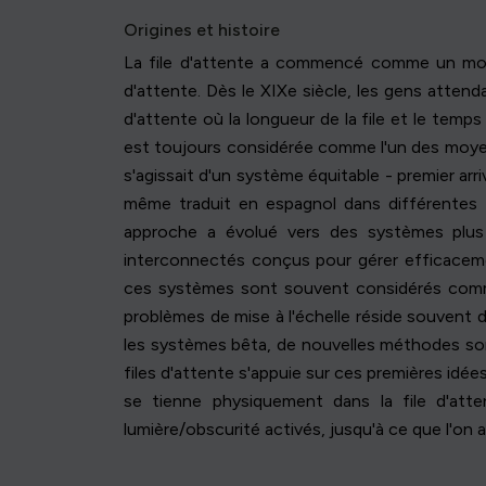
Origines et histoire
La file d'attente a commencé comme un moyen 
d'attente. Dès le XIXe siècle, les gens attend
d'attente où la longueur de la file et le tem
est toujours considérée comme l'un des moyens 
s'agissait d'un système équitable - premier arri
même traduit en espagnol dans différentes 
approche a évolué vers des systèmes plus s
interconnectés conçus pour gérer efficaceme
ces systèmes sont souvent considérés comme es
problèmes de mise à l'échelle réside souvent 
les systèmes bêta, de nouvelles méthodes so
files d'attente s'appuie sur ces premières idée
se tienne physiquement dans la file d'att
lumière/obscurité activés, jusqu'à ce que l'on at