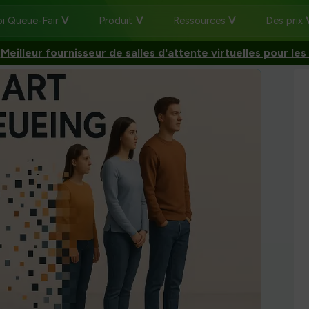
i Queue-Fair
Produit
Ressources
Des prix
:
Meilleur fournisseur de salles d'attente virtuelles pour les