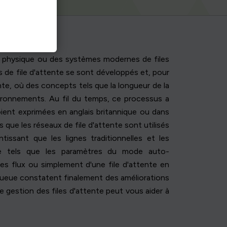
ente physique ou des systèmes modernes de files
s de file d'attente se sont développés et, pour
tente, où des concepts tels que la longueur de la
vironnements. Au fil du temps, ce processus a
oient exprimées en anglais britannique ou dans
 que les réseaux de file d'attente sont utilisés
tissant que les lignes traditionnelles et les
ce tels que les paramètres du mode auto-
 des flux ou simplement d'une file d'attente en
 queue constatent finalement des améliorations
 gestion des files d'attente peut vous aider à