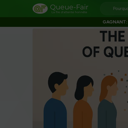
Queue-Fair
Pourquo
La file d'attente honnête
GAGNANT