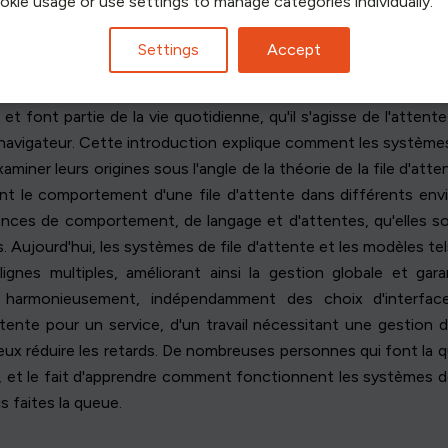
ookie usage or use settings to manage categories individually.
Settings
Accept
A MISE EN FILE D'ATTENTE
et font partie de la vie quotidienne, qu'il s'agisse de l'att
un navigateur. Cette introduction explique comment les système
xaminer leurs origines sous l'angle de la théorie de la file d'at
uent le comportement d'une file d'attente dans différents en
rences de comportement, de langage et d'attentes, qu'elles s
 Aujourd'hui, les systèmes de file d'attente et les modèles tels
nes multiples, améliorant ainsi la gestion globale et garan
s harmonieusement, indépendamment des choix d'interfa
'attente pour un service, d'un travail nécessitant une gestion
eux réduire les retards. De nombreuses personnes qui font la
 et le fait d'apprendre comment fonctionnent les systèmes de
 faites la queue.