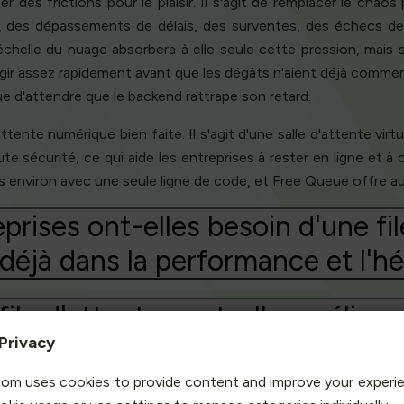
r des frictions pour le plaisir. Il s'agit de remplacer le chaos p
 des dépassements de délais, des surventes, des échecs de t
helle du nuage absorbera à elle seule cette pression, mais s
gir assez rapidement avant que les dégâts n'aient déjà commen
ue d'attendre que le backend rattrape son retard.
tente numérique bien faite. Il s'agit d'une salle d'attente virtu
écurité, ce qui aide les entreprises à rester en ligne et à off
s environ avec une seule ligne de code, et Free Queue offre 
prises ont-elles besoin d'une file
 déjà dans la performance et l'
e d'attente peut-elle améliorer 
Privacy
plutôt que de lui nuire ?
om uses cookies to provide content and improve your experi