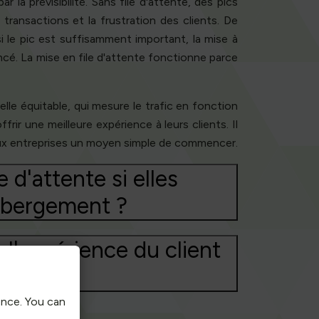
ar la prévisibilité. Sans file d'attente, des pics
ransactions et la frustration des clients. De
i le pic est suffisamment important, la mise à
cé. La mise en file d'attente fonctionne parce
elle équitable, qui mesure le trafic en fonction
rir une meilleure expérience à leurs clients. Il
aux entreprises un moyen simple de commencer.
 d'attente si elles
hébergement ?
l'expérience du client
ence. You can