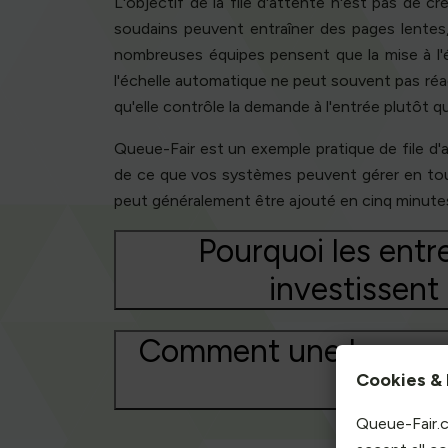
L'objectif de la file d'attente n'est pas de crée
soudains peuvent entraîner des pages lentes,
nombreuses équipes pensent que la mise à l'éc
l'échelle automatique ne peut souvent pas réa
qu'elle contrôle la demande à l'entrée plutôt q
Queue-Fair est un exemple pratique de file d'at
de ce que vos systèmes peuvent gérer en toute s
peut généralement être ajouté en cinq minute
Pourquoi les entre
investissent
Comment une bonne fil
Cookies & 
Queue-Fair.c