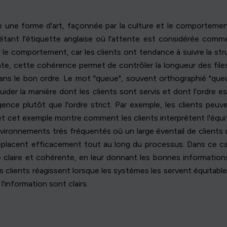
ue une forme d'art, façonnée par la culture et le comporteme
létant l'étiquette anglaise où l'attente est considérée comme
sur le comportement, car les clients ont tendance à suivre la s
nte, cette cohérence permet de contrôler la longueur des files
dans le bon ordre. Le mot "queue", souvent orthographié "que
der la manière dont les clients sont servis et dont l'ordre es
urgence plutôt que l'ordre strict. Par exemple, les clients pe
 et cet exemple montre comment les clients interprètent l'éq
nvironnements très fréquentés où un large éventail de clients 
 déplacent efficacement tout au long du processus. Dans ce ca
re claire et cohérente, en leur donnant les bonnes informatio
clients réagissent lorsque les systèmes les servent équitable
l'information sont clairs.