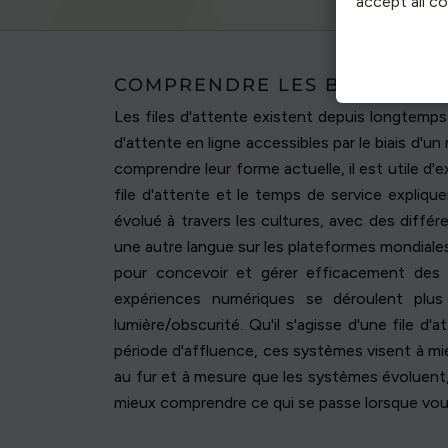
accept all c
COMPRENDRE LES BASES DE L
Les files d'attente existent depuis longtemps 
d'attente en ligne accessibles par le biais d'
comprendre leur forme actuelle, il est utile d'e
file d'attente et le temps de service expliq
évolué à travers les cultures, avec des diffé
une autre langue sur les plateformes mondiales.
pour concevoir et gérer efficacement des lig
expériences numériques se déroulent plu
lumière/obscurité. Qu'il s'agisse d'une file d
période d'affluence, ces systèmes visent à mi
au fur et à mesure que les systèmes évoluent,
mieux comprendre ce qui se passe lorsque vous