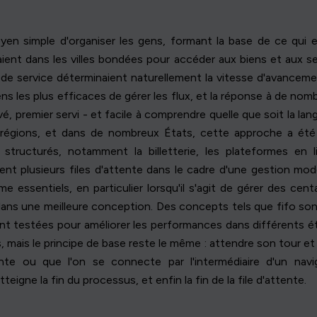
simple d'organiser les gens, formant la base de ce qui est 
aient dans les villes bondées pour accéder aux biens et aux se
ps de service déterminaient naturellement la vitesse d'avancem
les plus efficaces de gérer les flux, et la réponse à de nombr
vé, premier servi - et facile à comprendre quelle que soit la lang
régions, et dans de nombreux États, cette approche a été
tructurés, notamment la billetterie, les plateformes en 
nt plusieurs files d'attente dans le cadre d'une gestion mod
sentiels, en particulier lorsqu'il s'agit de gérer des centain
dans une meilleure conception. Des concepts tels que fifo so
nt testées pour améliorer les performances dans différents é
s, mais le principe de base reste le même : attendre son tour et
ente ou que l'on se connecte par l'intermédiaire d'un na
teigne la fin du processus, et enfin la fin de la file d'attente.