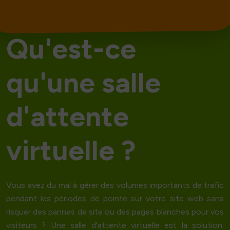
Q
u
'
e
s
t
-
c
e
q
u
'
u
n
e
s
a
l
l
e
d
'
a
t
t
e
n
t
e
v
i
r
t
u
e
l
l
e
?
Vous avez du mal à gérer des volumes importants de trafic
pendant les périodes de pointe sur votre site web sans
risquer des
pannes de site
ou des pages blanches pour vos
visiteurs ? Une
salle d'attente virtuelle
est la solution.